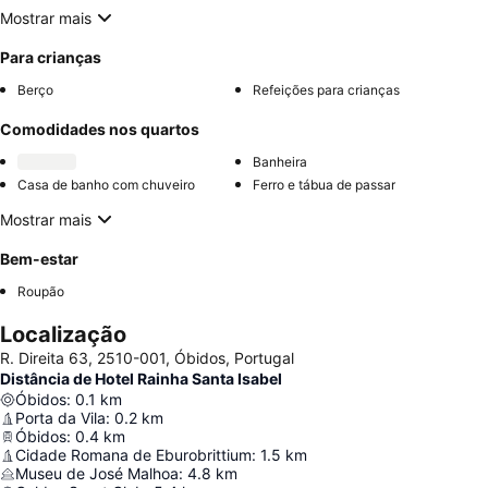
Mostrar mais
Para crianças
Berço
Refeições para crianças
Comodidades nos quartos
Banheira
Casa de banho com chuveiro
Ferro e tábua de passar
Mostrar mais
Bem-estar
Roupão
Localização
R. Direita 63, 2510-001, Óbidos, Portugal
Distância de Hotel Rainha Santa Isabel
Óbidos
:
0.1
km
Porta da Vila
:
0.2
km
Óbidos
:
0.4
km
Cidade Romana de Eburobrittium
:
1.5
km
Museu de José Malhoa
:
4.8
km