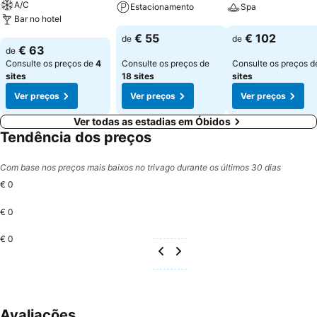
A/C
Estacionamento
Spa
Bar no hotel
Ver preços
Ver preços
€ 55
€ 102
de
de
Ver preços
€ 63
de
Consulte os preços de
4
Consulte os preços de
Consulte os preços 
sites
18 sites
sites
Ver preços
Ver preços
Ver preços
Ver todas as estadias em Óbidos
Tendência dos preços
Com base nos preços mais baixos no trivago durante os últimos 30 dias
€ 0
€ 0
€ 0
Avaliações