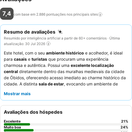
7,4
com base em 2.886 pontuações nos principais
sites
Resumo de avaliações
Resumido por inteligência artificial a partir de 60+ comentários · Última
atualização: 30 Jul 2026
Este hotel, com o seu
ambiente histórico
e acolhedor, é ideal
para
casais
e
turistas
que procuram uma experiência
charmosa e autêntica. Possui uma
excelente localização
central
diretamente dentro das muralhas medievais da cidade
de Óbidos, oferecendo acesso imediato ao charme histórico da
cidade. A distinta
sala de estar
, evocando um ambiente de
clube de cavalheiros antigo, proporciona um espaço único para
Mostrar mais
relaxar. Os hóspedes elogiam consistentemente os
funcionários
pela sua simpatia excecional, atenção e
prestabilidade, o que contribui significativamente para uma
Avaliações dos hóspedes
estadia agradável, e o pequeno-almoço geralmente recebe
comentários positivos pela sua qualidade e variedade. Para uma
Excelente
21
%
estadia diferente, considere reservar um dos
quartos
Muito boa
24
%