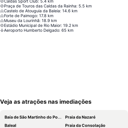
Caldas Sport Club
:
5.4
km
Praça de Touros das Caldas da Rainha
:
5.5
km
Castelo de Atouguia da Baleia
:
14.6
km
Forte de Paimogo
:
17.8
km
Museu da Lourinhã
:
18.9
km
Estádio Municipal de Rio Maior
:
19.2
km
Aeroporto Humberto Delgado
:
65
km
Veja as atrações nas imediações
Ampliar mapa
Baía de São Martinho do Porto
Praia da Nazaré
Baleal
Praia da Consolação