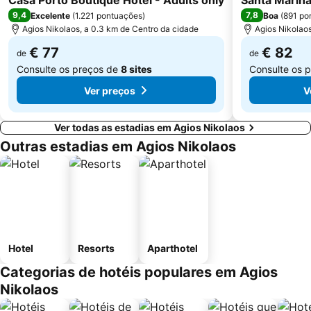
Casa Porto Boutique Hotel - Adults only
Santa Marina
9,4
7,8
Excelente
(
1.221 pontuações
)
Boa
(
891 po
Agios Nikolaos, a 0.3 km de Centro da cidade
Agios Nikolaos
€ 77
€ 82
de
de
Consulte os preços de
8 sites
Consulte os 
Ver preços
V
Ver todas as estadias em Agios Nikolaos
Outras estadias em Agios Nikolaos
Hotel
Resorts
Aparthotel
Categorias de hotéis populares em Agios
Nikolaos