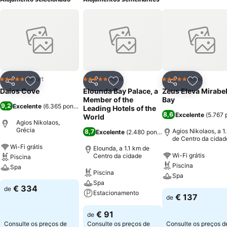
Resort
Hotel
Hotel
5 Estrelas
5 Estrelas
5 Estrelas
Partilhar
Adicionar aos favoritos
Partilhar
Adicionar aos favoritos
Partilhar
Adicionar
Daios Cove
Elounda Bay Palace, a
Zeus Eleva Mirabel
Member of the
Bay
9,2
Excelente
(
6.365 pontuações
)
Leading Hotels of the
8,6
Excelente
(
5.767 
World
Agios Nikolaos,
Grécia
Agios Nikolaos, a 1
8,7
Excelente
(
2.480 pontuações
)
de Centro da cidad
Wi-Fi grátis
Elounda, a 1.1 km de
Wi-Fi grátis
Centro da cidade
Piscina
Piscina
Spa
Piscina
Spa
Spa
€ 334
de
Estacionamento
€ 137
de
€ 91
de
Consulte os preços de
Consulte os preços de
Consulte os preços d