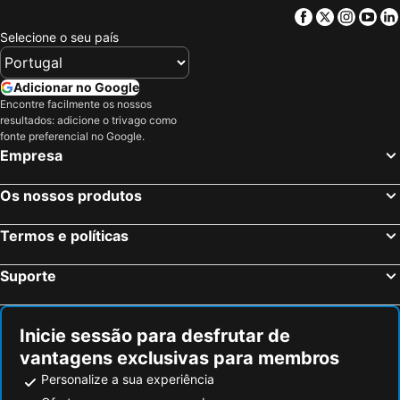
Facebook
Twitter
Insta
Yo
Selecione o seu país
Adicionar no Google
Encontre facilmente os nossos
resultados: adicione o trivago como
fonte preferencial no Google.
Empresa
Os nossos produtos
Termos e políticas
Suporte
Inicie sessão para desfrutar de
vantagens exclusivas para membros
Personalize a sua experiência