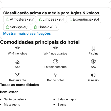
Classificação acima da média para Agios Nikolaos
Atmosfera
•
9,7
Limpeza
•
9,4
Experiência
•
9,4
Serviço
•
9,1
Ginásio
•
8,8
Mostrar mais classificações
Comodidades principais do hotel
Wi-fi no lobby
Wi-fi nos quartos
Piscina
Spa
Estacionamento
A/C
Restaurante
Bar no hotel
Ginásio
Todas as comodidades
Bem-estar
Salão de beleza
Sala de vapor
Massagens
Sauna