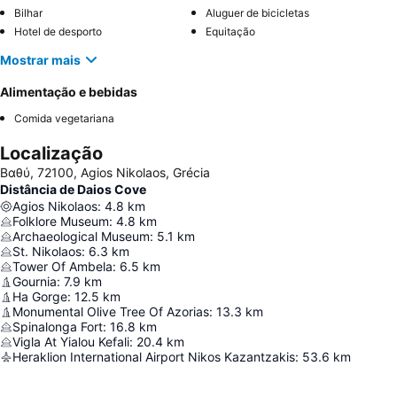
Bilhar
Aluguer de bicicletas
Hotel de desporto
Equitação
Mostrar mais
Alimentação e bebidas
Comida vegetariana
Localização
Βαθύ, 72100, Agios Nikolaos, Grécia
Distância de Daios Cove
Agios Nikolaos
:
4.8
km
Folklore Museum
:
4.8
km
Archaeological Museum
:
5.1
km
St. Nikolaos
:
6.3
km
Tower Of Ambela
:
6.5
km
Gournia
:
7.9
km
Ha Gorge
:
12.5
km
Monumental Olive Tree Of Azorias
:
13.3
km
Spinalonga Fort
:
16.8
km
Vigla At Yialou Kefali
:
20.4
km
Heraklion International Airport Nikos Kazantzakis
:
53.6
km