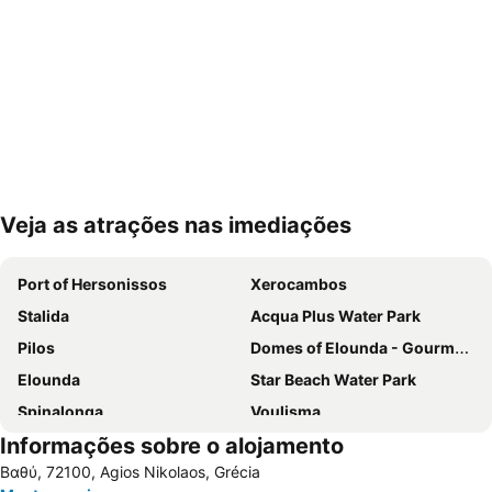
Veja as atrações nas imediações
Ampliar mapa
Port of Hersonissos
Xerocambos
Stalida
Acqua Plus Water Park
Pilos
Domes of Elounda - Gourmet Festival
Elounda
Star Beach Water Park
Spinalonga
Voulisma
Informações sobre o alojamento
Almyros
Agios Nikolaos
Βαθύ, 72100, Agios Nikolaos, Grécia
Malia
Anissaras