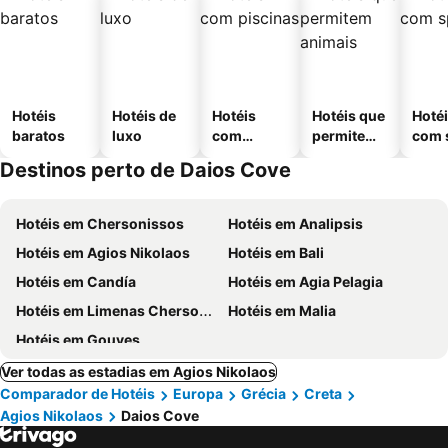
Hotéis
Hotéis de
Hotéis
Hotéis que
Hoté
baratos
luxo
com
permitem
com 
piscinas
animais
Destinos perto de Daios Cove
Hotéis em Chersonissos
Hotéis em Analipsis
Hotéis em Agios Nikolaos
Hotéis em Bali
Hotéis em Candía
Hotéis em Agia Pelagia
Hotéis em Limenas Chersonissos
Hotéis em Malia
Hotéis em Gouves
Ver todas as estadias em Agios Nikolaos
Comparador de Hotéis
Europa
Grécia
Creta
Agios Nikolaos
Daios Cove