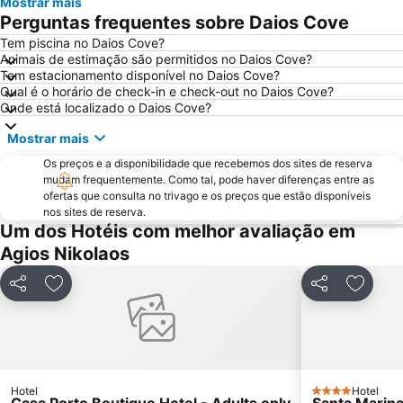
Mostrar mais
Kato Zakros
Listi Spilios
Perguntas frequentes sobre Daios Cove
Voulisma
Ammoudi
Tem piscina no Daios Cove?
Animais de estimação são permitidos no Daios Cove?
Myrtos
Praisos
Tem estacionamento disponível no Daios Cove?
Analipsi
Kato Gouves
Qual é o horário de check-in e check-out no Daios Cove?
Onde está localizado o Daios Cove?
Mostrar mais
Os preços e a disponibilidade que recebemos dos sites de reserva
mudam frequentemente. Como tal, pode haver diferenças entre as
ofertas que consulta no trivago e os preços que estão disponíveis
nos sites de reserva.
Um dos Hotéis com melhor avaliação em
Agios Nikolaos
Partilhar
Adicionar aos favoritos
Partilhar
Adicion
Hotel
Hotel
4 Estrelas