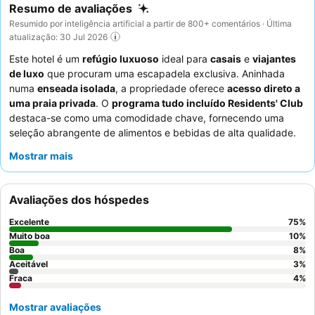
Resumo de avaliações
Resumido por inteligência artificial a partir de 800+ comentários · Última
atualização: 30 Jul 2026
Este hotel é um
refúgio luxuoso
ideal para
casais
e
viajantes
de luxo
que procuram uma escapadela exclusiva. Aninhada
numa
enseada isolada
, a propriedade oferece
acesso direto a
uma praia privada
. O
programa tudo incluído Residents' Club
destaca-se como uma comodidade chave, fornecendo uma
seleção abrangente de alimentos e bebidas de alta qualidade.
Os hóspedes elogiam consistentemente o
pessoal e o serviço
Mostrar mais
excecionais
, com a
equipa da receção
frequentemente
destacada pela sua calorosa receção. Para a melhor
experiência, considere reservar um
quarto ou villa da coleção
Avaliações dos hóspedes
premium
para uma decoração elegante e camas confortáveis.
Excelente
75
%
Muito boa
10
%
Boa
8
%
Aceitável
3
%
Fraca
4
%
Mostrar avaliações