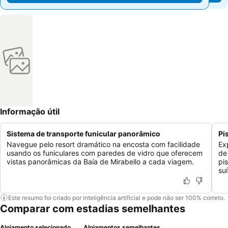
Informação útil
Sistema de transporte funicular panorâmico
Pi
Navegue pelo resort dramático na encosta com facilidade
Ex
usando os funiculares com paredes de vidro que oferecem
de
vistas panorâmicas da Baía de Mirabello a cada viagem.
pi
su
Este resumo foi criado por inteligência artificial e pode não ser 100% correto.
Comparar com estadias semelhantes
Alojamento selecionado
Alojamentos semelhantes