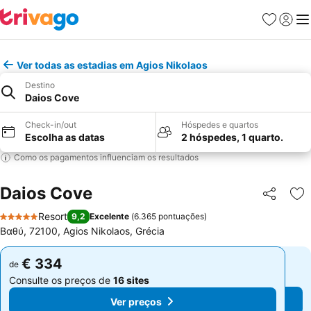
Favoritos
Iniciar
Me
Ver todas as estadias em Agios Nikolaos
Destino
Daios Cove
Check-in/out
Hóspedes e quartos
Escolha as datas
2 hóspedes, 1 quarto.
Como os pagamentos influenciam os resultados
Daios Cove
Partilhar
Ad
Resort
9,2
Excelente
(
6.365 pontuações
)
5 Estrelas
Βαθύ, 72100, Agios Nikolaos, Grécia
€ 334
€ 334
de
de
Consulte os preços de
16 sites
Consulte os preços de
16 sites
Ver preços
Ver preços