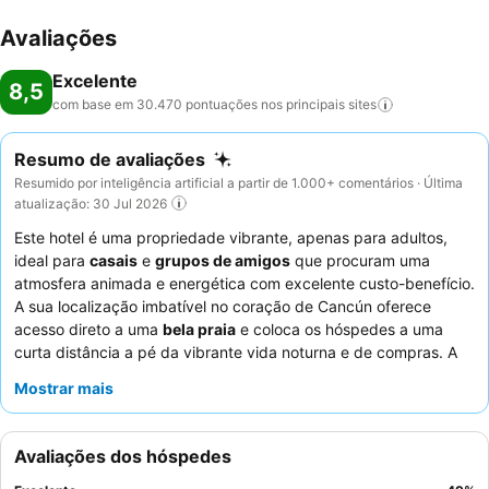
Avaliações
Excelente
8,5
com base em 30.470 pontuações nos principais
sites
Resumo de avaliações
Resumido por inteligência artificial a partir de 1.000+ comentários · Última
atualização: 30 Jul 2026
Este hotel é uma propriedade vibrante, apenas para adultos,
ideal para
casais
e
grupos de amigos
que procuram uma
atmosfera animada e energética com excelente custo-benefício.
A sua localização imbatível no coração de Cancún oferece
acesso direto a uma
bela praia
e coloca os hóspedes a uma
curta distância a pé da vibrante vida noturna e de compras. A
experiência de refeições com tudo incluído é um destaque,
Mostrar mais
particularmente o extenso
buffet de pequeno-almoço
e o
steakhouse de qualidade. Os hóspedes elogiam
consistentemente a
equipa do hotel
pela sua simpatia e
Avaliações dos hóspedes
atenção excecionais. Para uma experiência verdadeiramente