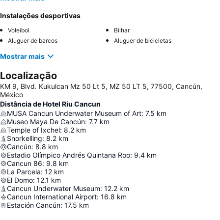
Instalações desportivas
Voleibol
Bilhar
Aluguer de barcos
Aluguer de bicicletas
Mostrar mais
Localização
KM 9, Blvd. Kukulcan Mz 50 Lt 5, MZ 50 LT 5, 77500, Cancún,
México
Distância de Hotel Riu Cancun
MUSA Cancun Underwater Museum of Art
:
7.5
km
Museo Maya De Cancún
:
7.7
km
Temple of Ixchel
:
8.2
km
Snorkelling
:
8.2
km
Cancún
:
8.8
km
Estadio Olímpico Andrés Quintana Roo
:
9.4
km
Cancun 86
:
9.8
km
La Parcela
:
12
km
El Domo
:
12.1
km
Cancun Underwater Museum
:
12.2
km
Cancun International Airport
:
16.8
km
Estación Cancún
:
17.5
km