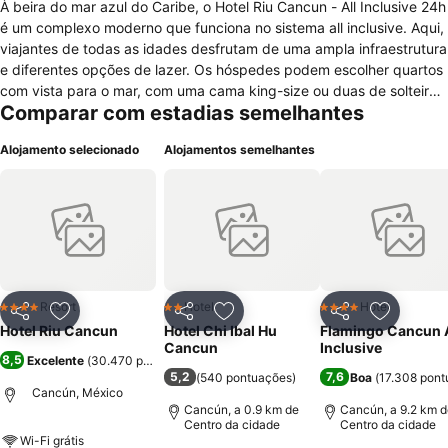
À beira do mar azul do Caribe, o Hotel Riu Cancun - All Inclusive 24h
é um complexo moderno que funciona no sistema all inclusive. Aqui,
viajantes de todas as idades desfrutam de uma ampla infraestrutura
e diferentes opções de lazer. Os hóspedes podem escolher quartos
com vista para o mar, com uma cama king-size ou duas de solteiro.
Comparar com estadias semelhantes
Todas as acomodações têm Wi-Fi, ar-condicionado, cofre, minibar e
varanda ou terraço. Além de três piscinas, o hotel oferece spa,
Alojamento selecionado
Alojamentos semelhantes
jacuzzi e academia. Durante o dia, os turistas podem fazer
atividades como caiaque, vela e mergulho. À noite, é possível
assistir a espetáculos ou dançar na discoteca Pacha. O Hotel Riu
Cancun - All Inclusive 24h dispõe de diversos restaurantes, como o
Miramar, que serve café da manhã e outras refeições, o italiano La
Toscana e o asiático Kawachi. Cinco bares complementam a oferta
do hotel, incluindo o aquático Wet'n Drinking. O estabelecimento
está a cerca de dez quilômetros do centro da cidade e a dez
Resort
Hotel
Hotel
4 Estrelas
2 Estrelas
4 Estrelas
Partilhar
Adicionar aos favoritos
Partilhar
Adicionar aos favoritos
Partilhar
Adicionar
minutos de carro do shopping Kulkucán Plaza.
Hotel Riu Cancun
Hotel Chi Ibal Hu
Flamingo Cancun A
Cancun
Inclusive
8,5
Excelente
(
30.470 pontuações
)
5,2
7,6
(
540 pontuações
)
Boa
(
17.308 pont
Cancún, México
Cancún, a 0.9 km de
Cancún, a 9.2 km d
Centro da cidade
Centro da cidade
Wi-Fi grátis