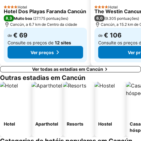
Hotel
Hotel
4 Estrelas
4 Estrelas
Hotel Dos Playas Faranda Cancún
The Westin Cancun
8,3
6,0
Muito boa
(
27.175 pontuações
)
(
9.305 pontuações
)
Cancún, a 6.7 km de Centro da cidade
Cancún, a 15.2 km de 
€ 69
€ 106
de
de
Consulte os preços de
12 sites
Consulte os preços 
Ver preços
Ver p
Ver todas as estadias em Cancún
Outras estadias em Cancún
Hotel
Aparthotel
Resorts
Hostel
Casa
hósp