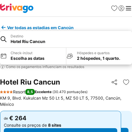
Favoritos
Iniciar
Me
Ver todas as estadias em Cancún
Destino
Hotel Riu Cancun
Check-in/out
Hóspedes e quartos
Escolha as datas
2 hóspedes, 1 quarto.
Como os pagamentos influenciam os resultados
Hotel Riu Cancun
Partilhar
Ad
Resort
8,5
Excelente
(
30.470 pontuações
)
4 Estrelas
KM 9, Blvd. Kukulcan Mz 50 Lt 5, MZ 50 LT 5, 77500, Cancún,
México
€ 264
€ 264
de
de
Consulte os preços de
8 sites
Consulte os preços de
8 sites