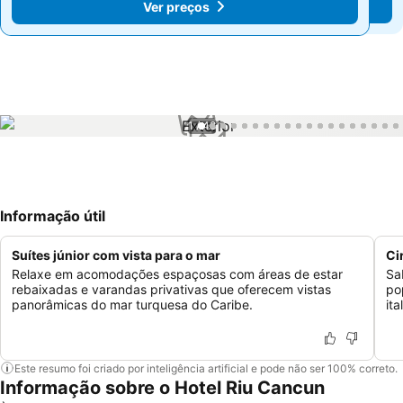
Ver preços
Ver preços
1 / 48
Informação útil
Suítes júnior com vista para o mar
Ci
Relaxe em acomodações espaçosas com áreas de estar
Sa
rebaixadas e varandas privativas que oferecem vistas
po
panorâmicas do mar turquesa do Caribe.
it
Este resumo foi criado por inteligência artificial e pode não ser 100% correto.
Informação sobre o Hotel Riu Cancun