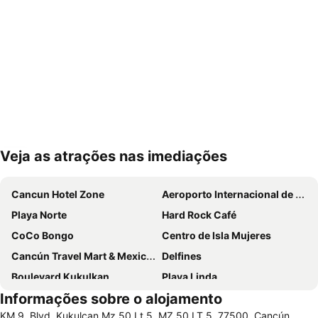
Veja as atrações nas imediações
Ampliar mapa
Cancun Hotel Zone
Aeroporto Internacional de Cancún
Playa Norte
Hard Rock Café
CoCo Bongo
Centro de Isla Mujeres
Cancún Travel Mart & Mexico Summit
Delfines
Boulevard Kukulkan
Playa Linda
Informações sobre o alojamento
Isla Mujeres Founding Day
Parque Nacional Isla Contoy
KM 9, Blvd. Kukulcan Mz 50 Lt 5, MZ 50 LT 5, 77500, Cancún,
Cancun Bus Terminal
Punta Sur