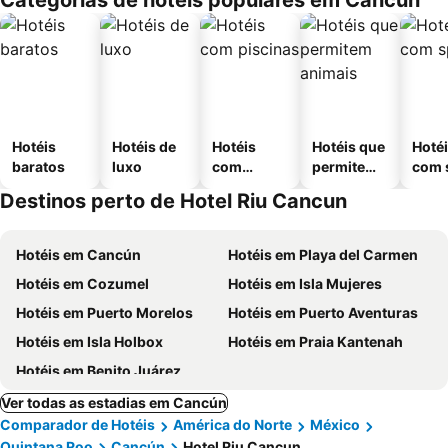
Categorias de hotéis populares em Cancún
Hotéis
Hotéis de
Hotéis
Hotéis que
Hoté
baratos
luxo
com
permitem
com 
piscinas
animais
Destinos perto de Hotel Riu Cancun
Hotéis em Cancún
Hotéis em Playa del Carmen
Hotéis em Cozumel
Hotéis em Isla Mujeres
Hotéis em Puerto Morelos
Hotéis em Puerto Aventuras
Hotéis em Isla Holbox
Hotéis em Praia Kantenah
Hotéis em Benito Juárez
Ver todas as estadias em Cancún
Comparador de Hotéis
América do Norte
México
Quintana Roo
Cancún
Hotel Riu Cancun