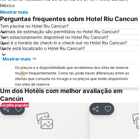
México
Langosta
Plaza La Isla
Mostrar mais
Perguntas frequentes sobre Hotel Riu Cancun
Planet Hollywood Cancun
Playa Paraiso Golf Club
Tem piscina no Hotel Riu Cancun?
Animais de estimação são permitidos no Hotel Riu Cancun?
Tem estacionamento disponível no Hotel Riu Cancun?
Qual é o horário de check-in e check-out no Hotel Riu Cancun?
Onde está localizado o Hotel Riu Cancun?
Mostrar mais
Os preços e a disponibilidade que recebemos dos sites de reserva
mudam frequentemente. Como tal, pode haver diferenças entre as
ofertas que consulta no trivago e os preços que estão disponíveis
nos sites de reserva.
Um dos Hotéis com melhor avaliação em
Cancún
Escolha popular
Partilhar
Adicionar aos favoritos
Partilhar
Adicionar aos