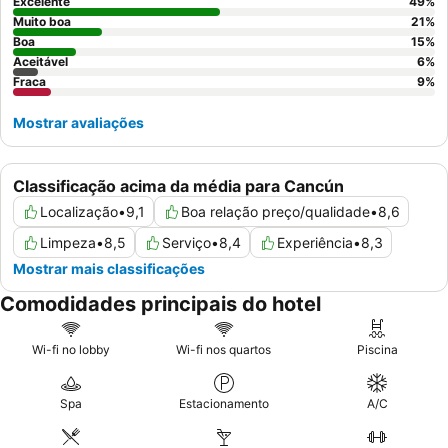
relaxante, considere reservar um quarto com
vista para o mar
Excelente
49
%
para desfrutar da paisagem deslumbrante.
Muito boa
21
%
Boa
15
%
Aceitável
6
%
Fraca
9
%
Mostrar avaliações
Classificação acima da média para Cancún
Localização
•
9,1
Boa relação preço/qualidade
•
8,6
Limpeza
•
8,5
Serviço
•
8,4
Experiência
•
8,3
Mostrar mais classificações
Comodidades principais do hotel
Wi-fi no lobby
Wi-fi nos quartos
Piscina
Spa
Estacionamento
A/C