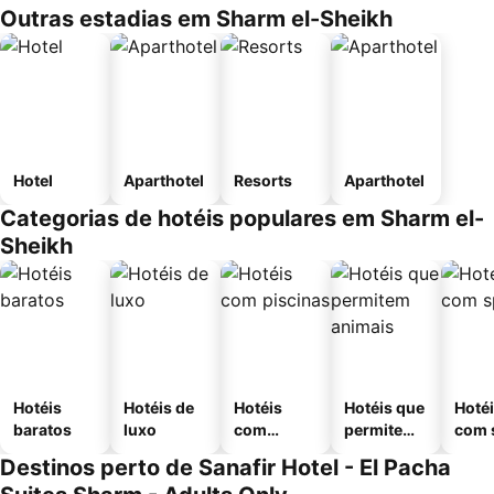
Outras estadias em Sharm el-Sheikh
Hotel
Aparthotel
Resorts
Aparthotel
Categorias de hotéis populares em Sharm el-
Sheikh
Hotéis
Hotéis de
Hotéis
Hotéis que
Hoté
baratos
luxo
com
permitem
com 
piscinas
animais
Destinos perto de Sanafir Hotel - El Pacha