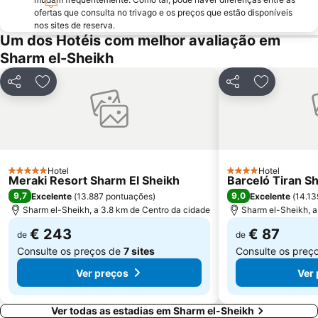
ofertas que consulta no trivago e os preços que estão disponíveis
nos sites de reserva.
Um dos Hotéis com melhor avaliação em
Sharm el-Sheikh
Partilhar
Adicionar aos favoritos
Partilhar
Adicionar 
Hotel
Hotel
5 Estrelas
4 Estrelas
Meraki Resort Sharm El Sheikh
Barceló Tiran S
9,7
9,0
Excelente
(
13.887 pontuações
)
Excelente
(
14.13
Sharm el-Sheikh, a 3.8 km de Centro da cidade
Sharm el-Sheikh, a
€ 243
€ 87
de
de
Consulte os preços de
7 sites
Consulte os preç
Ver preços
Ver
Ver todas as estadias em Sharm el-Sheikh