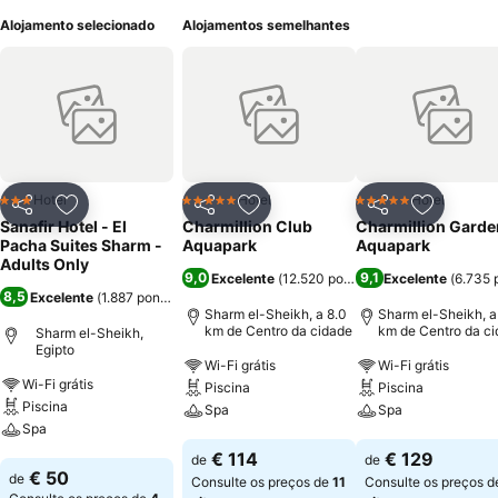
Alojamento selecionado
Alojamentos semelhantes
Hotel
Hotel
Hotel
3 Estrelas
5 Estrelas
5 Estrelas
Partilhar
Adicionar aos favoritos
Partilhar
Adicionar aos favoritos
Partilhar
Adicionar
Sanafir Hotel - El
Charmillion Club
Charmillion Garde
Pacha Suites Sharm -
Aquapark
Aquapark
Adults Only
9,0
9,1
Excelente
(
12.520 pontuações
Excelente
)
(
6.735 
8,5
Excelente
(
1.887 pontuações
)
Sharm el-Sheikh, a 8.0
Sharm el-Sheikh, a
km de Centro da cidade
km de Centro da c
Sharm el-Sheikh,
Egipto
Wi-Fi grátis
Wi-Fi grátis
Wi-Fi grátis
Piscina
Piscina
Piscina
Spa
Spa
Spa
Ver preços
Ver preços
€ 114
€ 129
de
de
Ver preços
€ 50
de
Consulte os preços de
11
Consulte os preços 