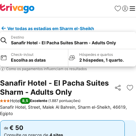
Favoritos
Iniciar
Me
Ver todas as estadias em Sharm el-Sheikh
Destino
Sanafir Hotel - El Pacha Suites Sharm - Adults Only
Check-in/out
Hóspedes e quartos
Escolha as datas
2 hóspedes, 1 quarto.
Como os pagamentos influenciam os resultados
Sanafir Hotel - El Pacha Suites
Sharm - Adults Only
Partilhar
Ad
Hotel
8,5
Excelente
(
1.887 pontuações
)
3 Estrelas
Sanafir Hotel, Street, Malek Al Bahrein, Sharm el-Sheikh, 46619,
Egipto
€ 50
€ 50
de
de
Consulte os preços de
4 sites
Consulte os preços de
4 sites