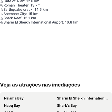
Gate of Allah
:
12.6
km
Roman Theater
:
13
km
Earthquake crack
:
14.6
km
Anemone City
:
15
km
Shark Reef
:
15.1
km
Sharm El Sheikh International Airport
:
16.8
km
Veja as atrações nas imediações
Ampliar mapa
Na'ama Bay
Sharm El Sheikh International Airport
Nabq Bay
Shark's Bay