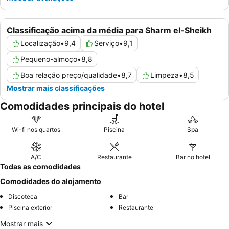
Classificação acima da média para Sharm el-Sheikh
Localização
•
9,4
Serviço
•
9,1
Pequeno-almoço
•
8,8
Boa relação preço/qualidade
•
8,7
Limpeza
•
8,5
Mostrar mais classificações
Comodidades principais do hotel
Wi-fi nos quartos
Piscina
Spa
A/C
Restaurante
Bar no hotel
Todas as comodidades
Comodidades do alojamento
Discoteca
Bar
Piscina exterior
Restaurante
Mostrar mais