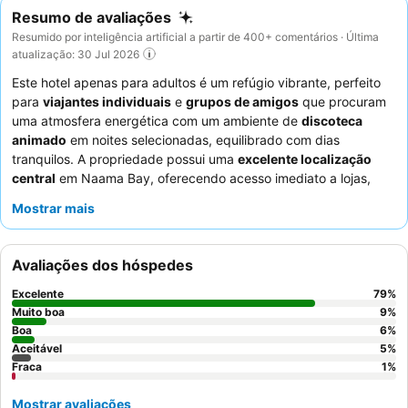
Resumo de avaliações
Resumido por inteligência artificial a partir de 400+ comentários · Última
atualização: 30 Jul 2026
Este hotel apenas para adultos é um refúgio vibrante, perfeito
para
viajantes individuais
e
grupos de amigos
que procuram
uma atmosfera energética com um ambiente de
discoteca
animado
em noites selecionadas, equilibrado com dias
tranquilos. A propriedade possui uma
excelente localização
central
em Naama Bay, oferecendo acesso imediato a lojas,
restaurantes e uma curta caminhada até à praia. Os hóspedes
Mostrar mais
podem desfrutar de duas
pequenas piscinas
, uma delas
singularmente situada sob uma cascata, proporcionando uma
fuga refrescante. A
equipa do hotel
recebe consistentemente
Avaliações dos hóspedes
elogios pela sua excecional prestabilidade e simpatia,
complementando as deliciosas e variadas ofertas de
comida e
Excelente
79
%
bebida
. Para uma experiência mais tranquila, os hóspedes
Muito boa
9
%
podem considerar quartos longe da discoteca nas noites de
Boa
6
%
Aceitável
5
%
festa.
Fraca
1
%
Mostrar avaliações