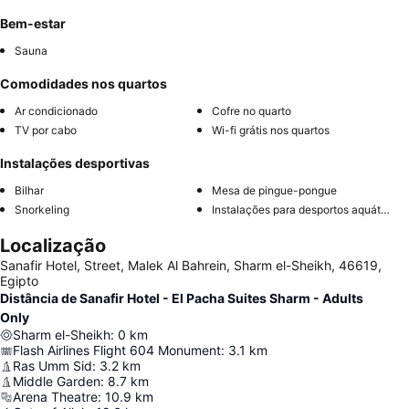
Bem-estar
Sauna
Comodidades nos quartos
Ar condicionado
Cofre no quarto
TV por cabo
Wi-fi grátis nos quartos
Instalações desportivas
Bilhar
Mesa de pingue-pongue
Snorkeling
Instalações para desportos aquáticos
Localização
Sanafir Hotel, Street, Malek Al Bahrein, Sharm el-Sheikh, 46619,
Egipto
Distância de Sanafir Hotel - El Pacha Suites Sharm - Adults
Only
Sharm el-Sheikh
:
0
km
Flash Airlines Flight 604 Monument
:
3.1
km
Ras Umm Sid
:
3.2
km
Middle Garden
:
8.7
km
Arena Theatre
:
10.9
km