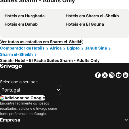
Suites Sharm - Adults Only
Hotéis em Hurghada
Hotéis em Sharm el-Sheikh
Hotéis em Dahab
Hotéis em El Gouna
Ver todas as estadias em Sharm el-Sheikh
Comparador de Hotéis
África
Egipto
Janub Sina
Sharm el-Sheikh
Sanafir Hotel - El Pacha Suites Sharm - Adults Only
Facebook
Twitter
Insta
Yo
Selecione o seu país
Adicionar no Google
Encontre facilmente os nossos
resultados: adicione o trivago como
fonte preferencial no Google.
Empresa