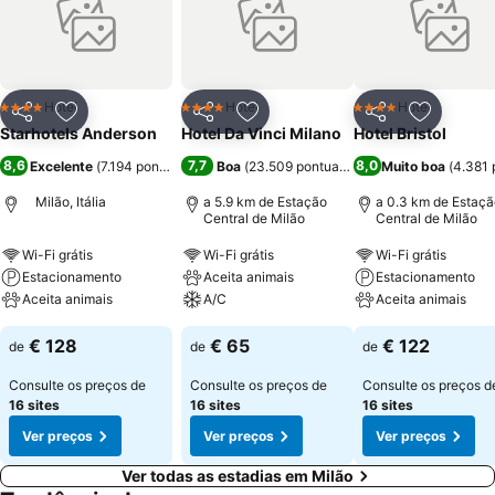
toda em mármore com banheira e ducha. Os Hóspedes poderão
desfrutar de salas de reunião para eventos ou convenções
totalmente equipadas com tela, projector e outros e ainda para
entretenimento dos clientes, o hotel possui restaurante, bar aberto
24 horas, wi-fi em todo hotel e sala de fitness aberta 24 horas por
Hotel
Hotel
Hotel
4 Estrelas
4 Estrelas
4 Estrelas
Partilhar
Adicionar aos favoritos
Partilhar
Adicionar aos favoritos
Partilhar
Adicionar
dia.
Starhotels Anderson
Hotel Da Vinci Milano
Hotel Bristol
8,6
7,7
8,0
Excelente
(
7.194 pontuações
)
Boa
(
23.509 pontuações
)
Muito boa
(
4.381 
Milão, Itália
a 5.9 km de Estação
a 0.3 km de Estaçã
Central de Milão
Central de Milão
Wi-Fi grátis
Wi-Fi grátis
Wi-Fi grátis
Estacionamento
Aceita animais
Estacionamento
Aceita animais
A/C
Aceita animais
€ 128
€ 65
€ 122
de
de
de
Consulte os preços de
Consulte os preços de
Consulte os preços d
16 sites
16 sites
16 sites
Ver preços
Ver preços
Ver preços
Ver todas as estadias em Milão