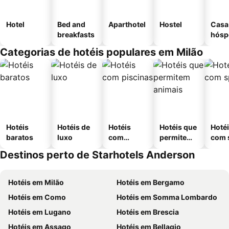
Hotel
Bed and
Aparthotel
Hostel
Casa
breakfasts
hósp
Categorias de hotéis populares em Milão
Hotéis
Hotéis de
Hotéis
Hotéis que
Hoté
baratos
luxo
com
permitem
com 
piscinas
animais
Destinos perto de Starhotels Anderson
Hotéis em Milão
Hotéis em Bergamo
Hotéis em Como
Hotéis em Somma Lombardo
Hotéis em Lugano
Hotéis em Brescia
Hotéis em Assago
Hotéis em Bellagio