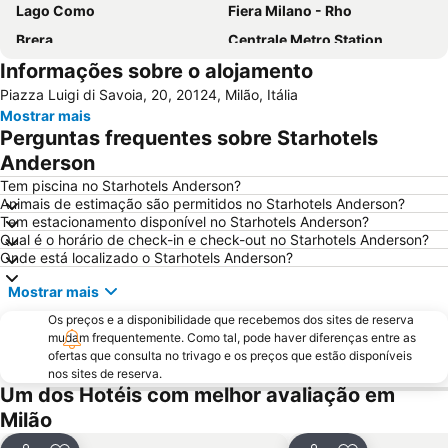
Lago Como
Fiera Milano - Rho
Brera
Centrale Metro Station
Informações sobre o alojamento
Aeroporto Orio al Serio
Navigli
Piazza Luigi di Savoia, 20, 20124, Milão, Itália
Cidade Alta de Bérgamo
Stazione di Bergamo
Mostrar mais
San Siro
Stazione Porta Garibaldi
Perguntas frequentes sobre Starhotels
Lampugnano Metro Station
Teatro alla Scala
Anderson
San Siro Stadio Metro Station
Autodromo Nazionale Monza
Tem piscina no Starhotels Anderson?
Animais de estimação são permitidos no Starhotels Anderson?
Cadorna – Triennale Metro Station
Porta Romana
Tem estacionamento disponível no Starhotels Anderson?
Qual é o horário de check-in e check-out no Starhotels Anderson?
Porta Garibaldi
Porta Venezia
Onde está localizado o Starhotels Anderson?
Galeria Vittorio Emanuele II
Porto Como
Mostrar mais
FieraMilano
Lampugnano
Os preços e a disponibilidade que recebemos dos sites de reserva
Museo del Duomo di Milano
Funicolare di Città Alta
mudam frequentemente. Como tal, pode haver diferenças entre as
ofertas que consulta no trivago e os preços que estão disponíveis
Teatro Sociale Como
Garibaldi Metro Station
nos sites de reserva.
Boccaleone
Teatro dal Verme
Um dos Hotéis com melhor avaliação em
Milão
Via Montenapoleone
Bicocca
San Siro Ippodromo Metro Station
Stazione Milano Lambrate