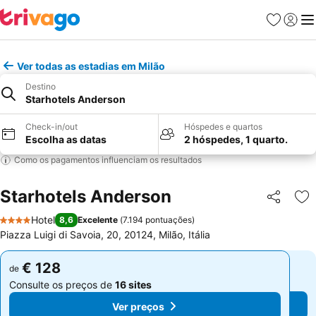
Favoritos
Iniciar
Me
Ver todas as estadias em Milão
Destino
Starhotels Anderson
Check-in/out
Hóspedes e quartos
Escolha as datas
2 hóspedes, 1 quarto.
Como os pagamentos influenciam os resultados
Starhotels Anderson
Partilhar
Ad
Hotel
8,6
Excelente
(
7.194 pontuações
)
4 Estrelas
Piazza Luigi di Savoia, 20, 20124, Milão, Itália
€ 128
€ 128
de
de
Consulte os preços de
16 sites
Consulte os preços de
16 sites
Ver preços
Ver preços