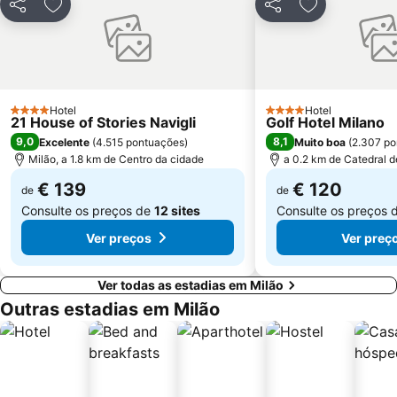
Partilhar
Adicionar aos favoritos
Partilhar
Adicionar aos
Castelo Sforzeco
Porta Genova
Zara Metro Station
Bovisa
Assago Milanofiori Forum Metro Station
Università di Pavia
Porta Venezia Metro Station
Isola
Hotel
Hotel
4 Estrelas
4 Estrelas
21 House of Stories Navigli
Golf Hotel Milano
Città Studi
Moscova Metro Station
9,0
8,1
Excelente
(
4.515 pontuações
)
Muito boa
(
2.307 po
Duomo Metro Station
Lambrate
Milão, a 1.8 km de Centro da cidade
a 0.2 km de Catedral d
€ 139
€ 120
de
de
Consulte os preços de
12 sites
Consulte os preços 
Ver preços
Ver preç
Ver todas as estadias em Milão
Outras estadias em Milão