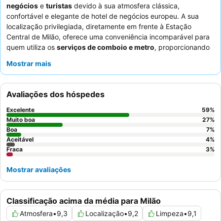
negócios
e
turistas
devido à sua atmosfera clássica,
confortável e elegante de hotel de negócios europeu. A sua
localização privilegiada, diretamente em frente à Estação
Central de Milão, oferece uma conveniência incomparável para
quem utiliza os
serviços de comboio e metro
, proporcionando
fácil acesso aos autocarros para o aeroporto e a viagens por
Mostrar mais
toda a Itália. O hotel dispõe de
camas
excecionalmente
confortáveis, com roupa de cama de alta qualidade e um menu
de almofadas, garantindo uma estadia tranquila. Os hóspedes
Avaliações dos hóspedes
elogiam consistentemente a
equipa de receção profissional e
acolhedora
e a cozinha de alta qualidade do restaurante,
Excelente
59
%
incluindo pizzas saborosas e risoto bem preparado. Para uma
Muito boa
27
%
experiência mais tranquila, os hóspedes devem solicitar um
Boa
7
%
Aceitável
4
%
quarto com vista para o jardim.
Fraca
3
%
Mostrar avaliações
Classificação acima da média para Milão
Atmosfera
•
9,3
Localização
•
9,2
Limpeza
•
9,1