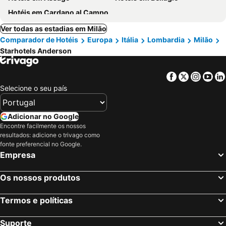
Hotéis em Cardano al Campo
Ver todas as estadias em Milão
Comparador de Hotéis
Europa
Itália
Lombardia
Milão
Starhotels Anderson
Facebook
Twitter
Insta
Yo
Selecione o seu país
Adicionar no Google
Encontre facilmente os nossos
resultados: adicione o trivago como
fonte preferencial no Google.
Empresa
Os nossos produtos
Termos e políticas
Suporte