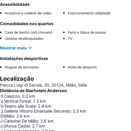
Acessibilidade
Acessível a cadeira de rodas
Estacionamento adaptado
Comodidades nos quartos
Casa de banho com chuveiro
Ferro e tábua de passar
Janelas desbloqueadas
TV
Mostrar mais
Instalações desportivas
Aluguer de bicicletas
Hotel de desporto
Localização
Piazza Luigi di Savoia, 20, 20124, Milão, Itália
Distância de Starhotels Anderson
Caiazzo
:
0.2
km
Vertical Forest
:
1.3
km
Teatro alla Scala
:
2.4
km
Galleria Vittorio Emanuele Secondo
:
2.5
km
Milão
:
2.6
km
Catedral De Milão
:
2.6
km
Sforza Castle
:
2.7
km
Cenacolo Vinciano
:
3.5
km