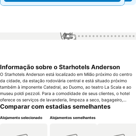
1 / 99
Informação sobre o Starhotels Anderson
O Starhotels Anderson está localizado em Milão próximo do centro
da cidade, da estação rodoviária central e está situado próximo
também à imponente Catedral, ao Duomo, ao teatro La Scala e ao
museu poldi pezzoli. Para a comodidade de seus clientes, o hotel
oferece os serviços de lavanderia, limpeza a seco, bagageiro,
Comparar com estadias semelhantes
disponibilização de jornal grátis, serviço de concierge, garagem e
serviços de quarto. O Hotel dispõe de 106 quartos, espaçosos e
Alojamento selecionado
Alojamentos semelhantes
bem decorados e estão todos equipados com televisão via satélite,
ar condicionado, telefone, rádio-relógio, conexão wi-fi, cofre
pessoal, secador de cabelo, secretária e casa de banho privativa