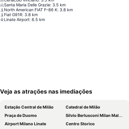
Santa Maria Delle Grazie
:
3.5
km
North American FIAT F–86 K
:
3.8
km
Fiat G91R
:
3.8
km
Linate Airport
:
6.5
km
Veja as atrações nas imediações
Ampliar mapa
Estação Central de Milão
Catedral de Milão
Praça de Duomo
Silvio Berlusconi Milan Malpensa Airport
Airport Milano Linate
Centro Storico