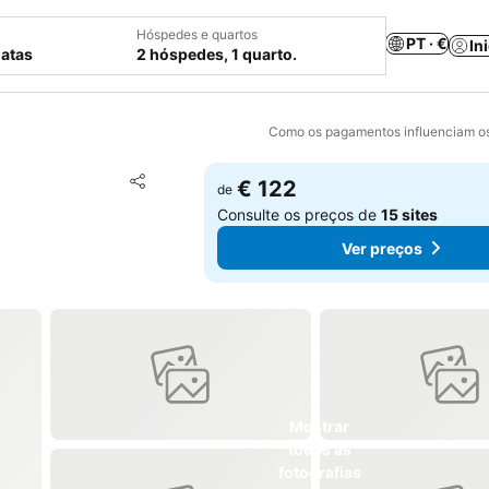
Hóspedes e quartos
PT · €
In
datas
2 hóspedes, 1 quarto.
Como os pagamentos influenciam os
Adicionar aos favoritos
€ 122
de
Partilhar
Consulte os preços de
15 sites
Ver preços