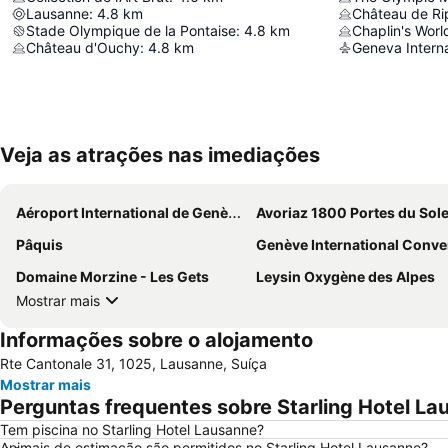
Lausanne
:
4.8
km
Château de Rip
Stade Olympique de la Pontaise
:
4.8
km
Chaplin's Worl
Château d'Ouchy
:
4.8
km
Geneva Interna
Veja as atrações nas imediações
Aéroport International de Genève - Geneva International Airport
Avoriaz 1800 Portes du Sole
Pâquis
Genève International Convention Ce
Domaine Morzine - Les Gets
Leysin Oxygène des Alpes
Mostrar mais
Informações sobre o alojamento
Rte Cantonale 31, 1025, Lausanne, Suíça
Mostrar mais
Perguntas frequentes sobre Starling Hotel La
Tem piscina no Starling Hotel Lausanne?
Animais de estimação são permitidos no Starling Hotel Lausanne?