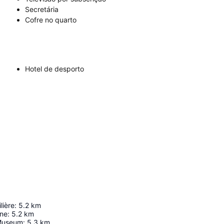
Secretária
Cofre no quarto
Hotel de desporto
lière
:
5.2
km
ine
:
5.2
km
Museum
:
5.3
km