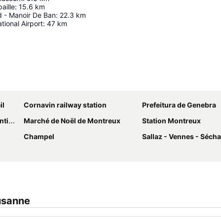
aille
:
15.6
km
d - Manoir De Ban
:
22.3
km
tional Airport
:
47
km
Ampliar mapa
il
Cornavin railway station
Prefeitura de Genebra
ntre
Marché de Noël de Montreux
Station Montreux
Champel
Sallaz - Vennes - Séch
usanne