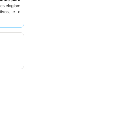
es elogiam
tivos, e o
de pequeno-
uma estadia
 um quarto