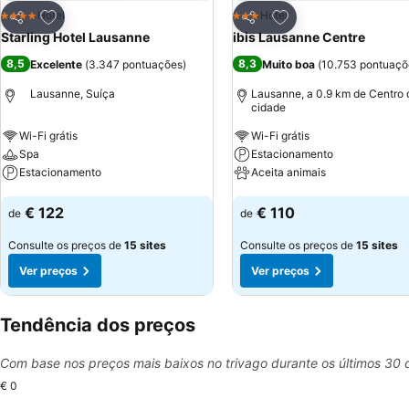
Adicionar aos favoritos
Adicionar aos favor
Hotel
Hotel
4 Estrelas
3 Estrelas
Partilhar
Partilhar
Starling Hotel Lausanne
ibis Lausanne Centre
8,5
8,3
Excelente
(
3.347 pontuações
)
Muito boa
(
10.753 pontuaçõ
Lausanne, Suíça
Lausanne, a 0.9 km de Centro 
cidade
Wi-Fi grátis
Wi-Fi grátis
Spa
Estacionamento
Estacionamento
Aceita animais
Ver preços
Ver preços
€ 122
€ 110
de
de
Consulte os preços de
15 sites
Consulte os preços de
15 sites
Ver preços
Ver preços
Tendência dos preços
Com base nos preços mais baixos no trivago durante os últimos 30 
€ 0