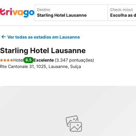
Destino
Check-in/out
Escolha as 
Ver todas as estadias em Lausanne
Starling Hotel Lausanne
Hotel
Excelente
(
3.347 pontuações
)
8,5
4 Estrelas
Rte Cantonale 31, 1025, Lausanne, Suíça