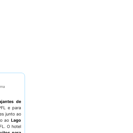
tima
ajantes de
PFL e para
es junto ao
eto ao
Lago
L. O hotel
uitos para