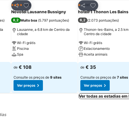
itos
Adicionar aos favoritos
Adicionar aos fav
Hotel
Hotel
4 Estrelas
1 Estrelas
Partilhar
Partilhar
Novotel Lausanne Bussigny
hotelF1 Thonon Les Bains
8,2
6,2
es
)
Muito boa
(
5.797 pontuações
)
(
2.073 pontuações
)
da
Lausanne, a 6.8 km de Centro da
Thonon-les-Bains, a 2.5 km
cidade
Centro da cidade
Wi-Fi grátis
Wi-Fi grátis
Piscina
Estacionamento
Spa
Aceita animais
Ver preços
Ver preços
€ 108
€ 35
de
de
Consulte os preços de
9 sites
Consulte os preços de
7 sites
Ver preços
Ver preços
Ver todas as estadias em
dias