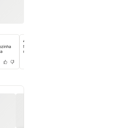
Academia bem equipada
ozinha
Mantenha sua rotina de exercícios com acesso gratuito
ia
no local, ajudando você a se manter ativo durante suas 