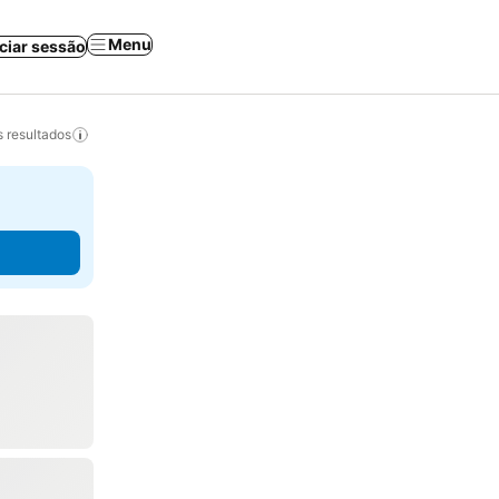
Menu
iciar sessão
 resultados