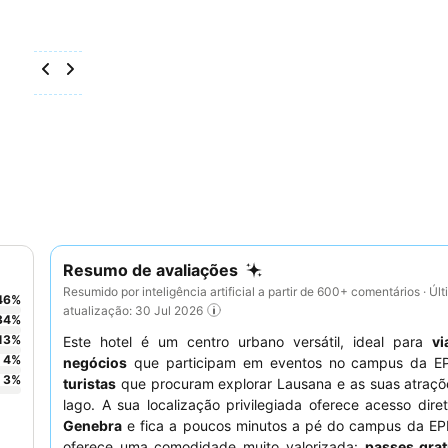
Resumo de avaliações
Resumido por inteligência artificial a partir de 600+ comentários · Úl
46
%
atualização: 30 Jul 2026
34
%
13
%
Este hotel é um centro urbano versátil, ideal para
vi
4
%
negócios
que participam em eventos no campus da E
3
%
turistas
que procuram explorar Lausana e as suas atraçõ
lago. A sua localização privilegiada oferece acesso dir
Genebra
e fica a poucos minutos a pé do campus da EPF
oferece uma comodidade muito valorizada:
passes grat