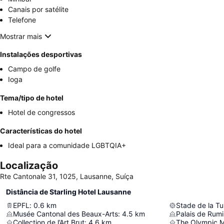
Canais por satélite
Telefone
Mostrar mais
Instalações desportivas
Campo de golfe
Ioga
Tema/tipo de hotel
Hotel de congressos
Características do hotel
Ideal para a comunidade LGBTQIA+
Localização
Rte Cantonale 31, 1025, Lausanne, Suíça
Distância de Starling Hotel Lausanne
EPFL
:
0.6
km
Stade de la Tui
Musée Cantonal des Beaux-Arts
:
4.5
km
Palais de Rum
Collection de l’Art Brut
:
4.6
km
The Olympic 