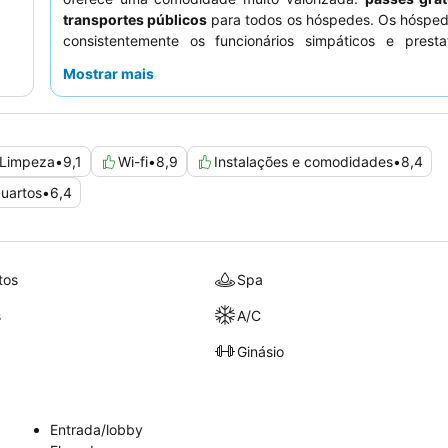
transportes públicos
para todos os hóspedes. Os hósped
consistentemente os funcionários simpáticos e presta
restaurante oferece pratos sofisticados, com o buffet 
Mostrar mais
almoço a disponibilizar uma seleção boa e variada. Para 
mais tranquila, os hóspedes devem considerar solicitar
virado para o jardim.
Limpeza
•
9,1
Wi-fi
•
8,9
Instalações e comodidades
•
8,4
uartos
•
6,4
tos
Spa
s
A/C
Ginásio
Entrada/lobby