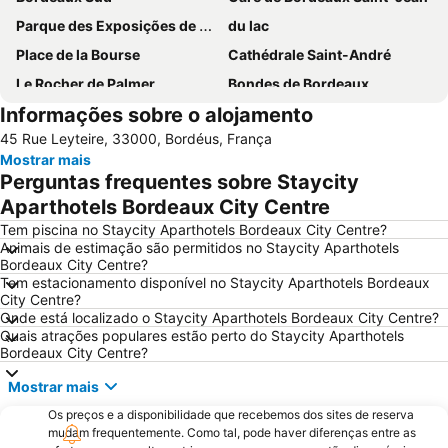
Parque des Exposições de Bordeaux-Lac
du lac
Place de la Bourse
Cathédrale Saint-André
Le Rocher de Palmer
Bondes de Bordeaux
Informações sobre o alojamento
Musée du Vin et du Négoce - Cellier des Chartrons
Place des Quinconces
45 Rue Leyteire, 33000, Bordéus, França
Parque Floral de Bordeaux-Lac
Rue Sainte-Catherine
Mostrar mais
Stade Chaban-Delmas
Port d'Arcachon
Perguntas frequentes sobre Staycity
La Place Saint Michel
Basilique Saint-Michel
Aparthotels Bordeaux City Centre
St Michel - Nansouty - St Genès
Tribunal de Grande Instance de Bordeaux
Tem piscina no Staycity Aparthotels Bordeaux City Centre?
Animais de estimação são permitidos no Staycity Aparthotels
CITY TOUR in an open top bus
Grand Parc - Paul Doumer
Bordeaux City Centre?
Tem estacionamento disponível no Staycity Aparthotels Bordeaux
Halle des Chartrons
Bordeaux Maritime
City Centre?
Bois de Bordeaux
Zoo de Bordeaux-Pessac
Onde está localizado o Staycity Aparthotels Bordeaux City Centre?
Quais atrações populares estão perto do Staycity Aparthotels
Ópera Nacional de Bordeaux
Maison du Vin de Saint-Emilion
Bordeaux City Centre?
Bassin d'Arcachon
Mostrar mais
Os preços e a disponibilidade que recebemos dos sites de reserva
mudam frequentemente. Como tal, pode haver diferenças entre as