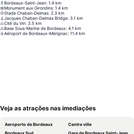
Bordeaux-Saint-Jean
:
1.4
km
Monument aux Girondins
:
1.4
km
Stade Chaban-Delmas
:
2.3
km
Jacques Chaban-Delmas Bridge
:
3.1
km
Cité du Vin
:
3.5
km
Base Sous-Marine de Bordeaux
:
4.1
km
Aéroport de Bordeaux-Mérignac
:
11.4
km
Veja as atrações nas imediações
Ampliar mapa
Aeroporto de Bordeaux
Centre ville
Bordeaux Sud
Gare de Bordeaux Saint-Jean