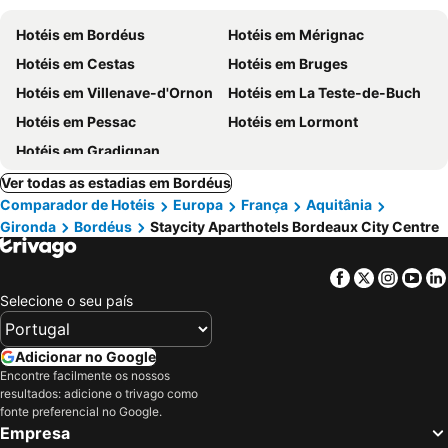
Hotéis em Bordéus
Hotéis em Mérignac
Hotéis em Cestas
Hotéis em Bruges
Hotéis em Villenave-d'Ornon
Hotéis em La Teste-de-Buch
Hotéis em Pessac
Hotéis em Lormont
Hotéis em Gradignan
Ver todas as estadias em Bordéus
Comparador de Hotéis
Europa
França
Aquitânia
Gironda
Bordéus
Staycity Aparthotels Bordeaux City Centre
Facebook
Twitter
Insta
Yo
Selecione o seu país
Adicionar no Google
Encontre facilmente os nossos
resultados: adicione o trivago como
fonte preferencial no Google.
Empresa