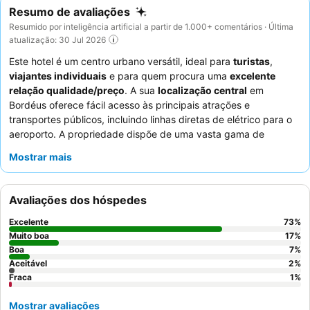
Resumo de avaliações
Resumido por inteligência artificial a partir de 1.000+ comentários · Última
atualização: 30 Jul 2026
Este hotel é um centro urbano versátil, ideal para
turistas
,
viajantes individuais
e para quem procura uma
excelente
relação qualidade/preço
. A sua
localização central
em
Bordéus oferece fácil acesso às principais atrações e
transportes públicos, incluindo linhas diretas de elétrico para o
aeroporto. A propriedade dispõe de uma vasta gama de
comodidades, incluindo um
ginásio
bem equipado e
Mostrar mais
instalações de lavandaria
convenientes. Os hóspedes elogiam
consistentemente o pessoal excecional e o
buffet de pequeno-
almoço
variado e delicioso. Para uma estadia mais tranquila,
Avaliações dos hóspedes
considere pedir um quarto com vista para o jardim.
Excelente
73
%
Muito boa
17
%
Boa
7
%
Aceitável
2
%
Fraca
1
%
Mostrar avaliações