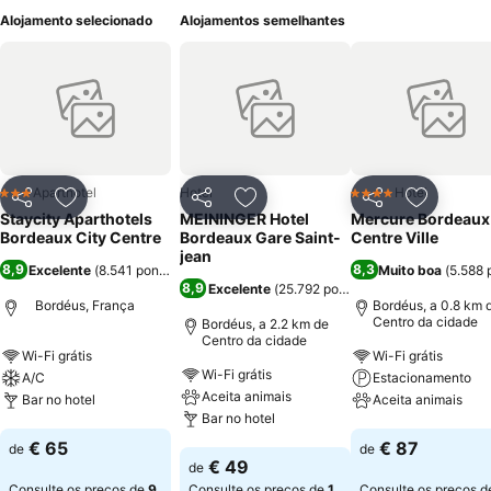
Alojamento selecionado
Alojamentos semelhantes
Aparthotel
Hotel
Hotel
3 Estrelas
4 Estrelas
Partilhar
Adicionar aos favoritos
Partilhar
Adicionar aos favoritos
Partilhar
Adicionar
Staycity Aparthotels
MEININGER Hotel
Mercure Bordeaux
Bordeaux City Centre
Bordeaux Gare Saint-
Centre Ville
jean
8,9
8,3
Excelente
(
8.541 pontuações
)
Muito boa
(
5.588 
8,9
Excelente
(
25.792 pontuações
)
Bordéus, França
Bordéus, a 0.8 km 
Centro da cidade
Bordéus, a 2.2 km de
Centro da cidade
Wi-Fi grátis
Wi-Fi grátis
Wi-Fi grátis
A/C
Estacionamento
Aceita animais
Bar no hotel
Aceita animais
Bar no hotel
Ver preços
Ver preços
€ 65
€ 87
de
de
Ver preços
€ 49
de
Consulte os preços de
9
Consulte os preços de
1
Consulte os preços 