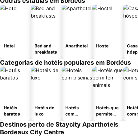
Outras estadias em Bordéus
Hotel
Bed and
Aparthotel
Hostel
Casa
breakfasts
hósp
Categorias de hotéis populares em Bordéus
Hotéis
Hotéis de
Hotéis
Hotéis que
Hoté
baratos
luxo
com
permitem
com 
piscinas
animais
Destinos perto de Staycity Aparthotels
Bordeaux City Centre