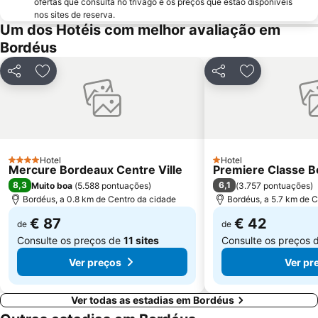
ofertas que consulta no trivago e os preços que estão disponíveis
nos sites de reserva.
Um dos Hotéis com melhor avaliação em
Bordéus
Partilhar
Adicionar aos favoritos
Partilhar
Adicionar aos
Hotel
Hotel
4 Estrelas
1 Estrelas
Mercure Bordeaux Centre Ville
Premiere Classe B
8,3
6,1
Muito boa
(
5.588 pontuações
)
(
3.757 pontuações
)
Bordéus, a 0.8 km de Centro da cidade
Bordéus, a 5.7 km de C
€ 87
€ 42
de
de
Consulte os preços de
11 sites
Consulte os preços 
Ver preços
Ver pr
Ver todas as estadias em Bordéus