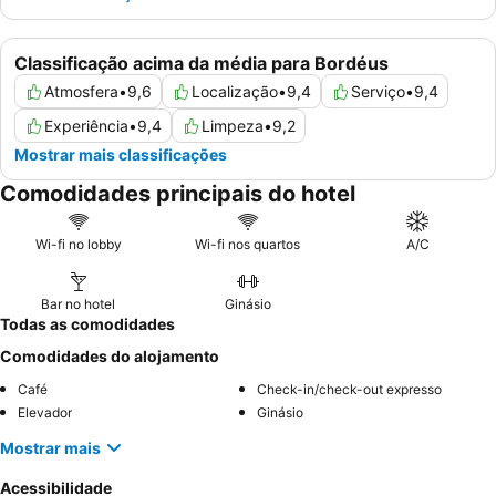
Classificação acima da média para Bordéus
Atmosfera
•
9,6
Localização
•
9,4
Serviço
•
9,4
Experiência
•
9,4
Limpeza
•
9,2
Mostrar mais classificações
Comodidades principais do hotel
Wi-fi no lobby
Wi-fi nos quartos
A/C
Bar no hotel
Ginásio
Todas as comodidades
Comodidades do alojamento
Café
Check-in/check-out expresso
Elevador
Ginásio
Mostrar mais
Acessibilidade