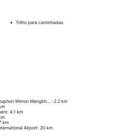
Trilho para caminhadas
Wat Phra Chettuphon Wimon Mangkhalaram Ratchaworamahawihan
:
2.2
km
km
ment
:
4.1
km
km
7
km
ernational Airport
:
20
km