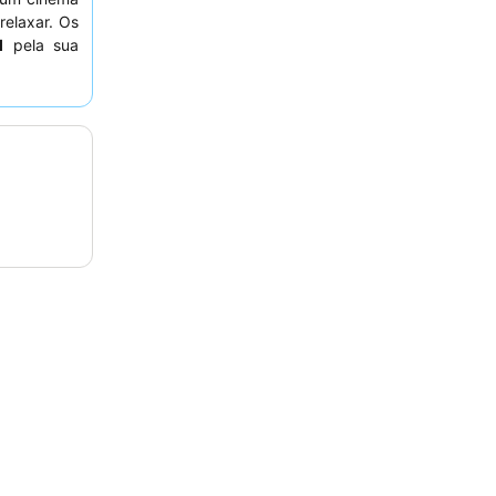
relaxar. Os
l
pela sua
o
buffet de
 tranquila,