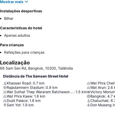
Mostrar mais
Instalações desportivas
Bilhar
Características do hotel
Apenas adultos
Para crianças
Refeições para crianças
Localização
66 Sam Sen Rd, Bangkok, 10200, Tailândia
Distância de The Samsen Street Hotel
Khaosan Road
:
0.7
km
Rajadamnern Stadium
:
0.9
km
Wat Arun
:
2.6
Wat Suthat Thep Wararam Ratchaworamahawihan
:
1.5
km
Victory Monu
Wat Phra Kaew
:
1.6
km
Bangkok
:
4.7
Dusit Palace
:
1.6
km
Chatuchak
:
6.
Sam Yot
:
1.9
km
Don Mueang Int