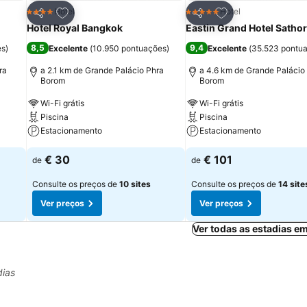
itos
Adicionar aos favoritos
Adicionar aos fav
Hotel
Hotel
4 Estrelas
5 Estrelas
Partilhar
Partilhar
Hotel Royal Bangkok
Eastin Grand Hotel Satho
8,5
9,4
es
)
Excelente
(
10.950 pontuações
)
Excelente
(
35.523 pontu
ra
a 2.1 km de Grande Palácio Phra
a 4.6 km de Grande Palácio
Borom
Borom
Wi-Fi grátis
Wi-Fi grátis
Piscina
Piscina
Estacionamento
Estacionamento
€ 30
€ 101
de
de
Consulte os preços de
10 sites
Consulte os preços de
14 site
Ver preços
Ver preços
Ver todas as estadias e
dias