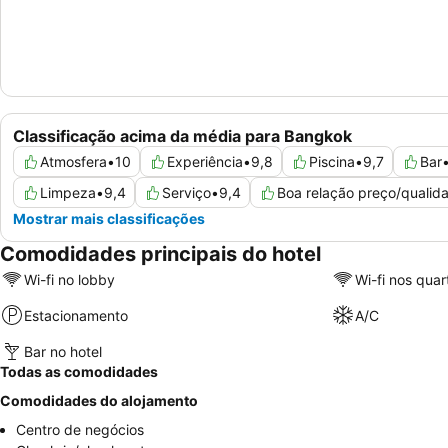
Classificação acima da média para Bangkok
Atmosfera
•
10
Experiência
•
9,8
Piscina
•
9,7
Bar
Limpeza
•
9,4
Serviço
•
9,4
Boa relação preço/qualid
Mostrar mais classificações
Comodidades principais do hotel
Wi-fi no lobby
Wi-fi nos quar
Estacionamento
A/C
Bar no hotel
Todas as comodidades
Comodidades do alojamento
Centro de negócios