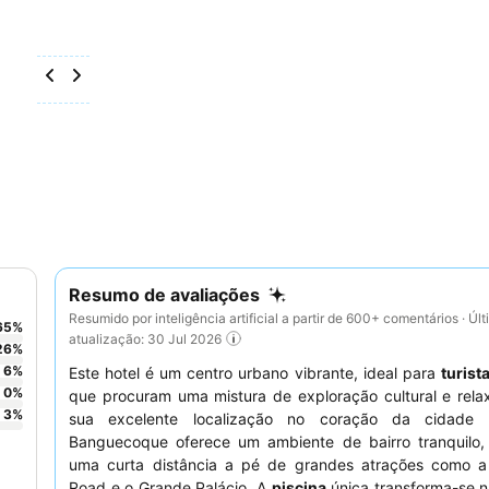
Resumo de avaliações
Resumido por inteligência artificial a partir de 600+ comentários · Úl
65
%
atualização: 30 Jul 2026
26
%
6
%
Este hotel é um centro urbano vibrante, ideal para
turist
0
%
que procuram uma mistura de exploração cultural e rela
3
%
sua excelente localização no coração da cidade 
Banguecoque oferece um ambiente de bairro tranquilo,
uma curta distância a pé de grandes atrações como 
Road e o Grande Palácio. A
piscina
única transforma-se 