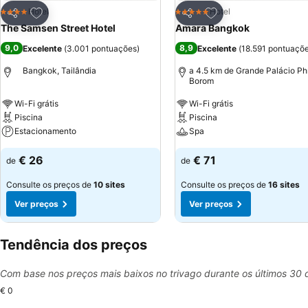
Adicionar aos favoritos
Adicionar aos favor
Hotel
Hotel
4 Estrelas
5 Estrelas
Partilhar
Partilhar
The Samsen Street Hotel
Amara Bangkok
9,0
8,9
Excelente
(
3.001 pontuações
)
Excelente
(
18.591 pontuaçõ
Bangkok, Tailândia
a 4.5 km de Grande Palácio Ph
Borom
Wi-Fi grátis
Wi-Fi grátis
Piscina
Piscina
Estacionamento
Spa
€ 26
€ 71
de
de
Consulte os preços de
10 sites
Consulte os preços de
16 sites
Ver preços
Ver preços
Tendência dos preços
Com base nos preços mais baixos no trivago durante os últimos 30 
€ 0