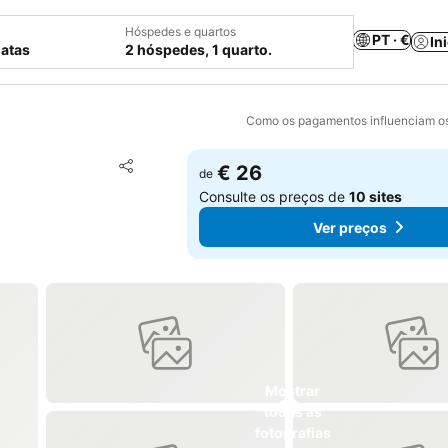
Hóspedes e quartos
PT · €
In
datas
2 hóspedes, 1 quarto.
Como os pagamentos influenciam os
Adicionar aos favoritos
€ 26
de
Partilhar
Consulte os preços de
10 sites
Ver preços