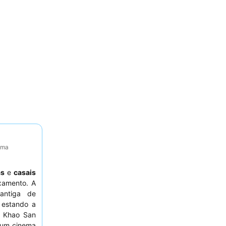
tima
as
e
casais
xamento. A
antiga de
 estando a
a Khao San
num cinema