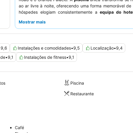
ao ar livre à noite, oferecendo uma forma memorável de 
hóspedes elogiam consistentemente a
equipa do hote
hospitalidade excecional e pelo delicioso e variad
Mostrar mais
pequeno-almoço
. Para uma experiência verdadeiramente
considere pedir um quarto virado para o jardim.
•
9,6
Instalações e comodidades
•
9,5
Localização
•
9,4
ade
•
9,1
Instalações de fitness
•
9,1
tos
Piscina
Restaurante
Café