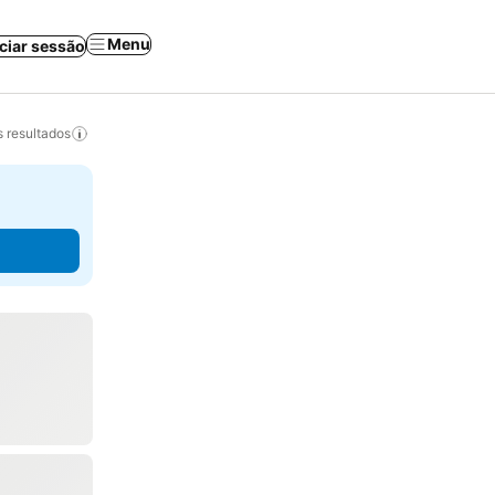
Menu
iciar sessão
 resultados