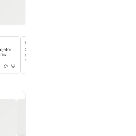
Varandas para ver filmes
ojetor
Os quartos deluxe selecionados oferecem varandas pr
fica
plataformas acolchoadas, perfeitas para relaxar e assist
exibições de filmes à beira da piscina.