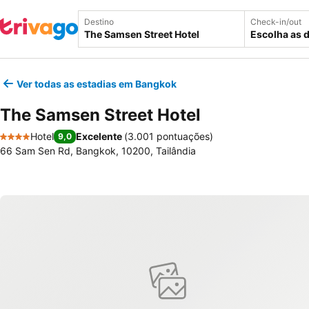
Destino
Check-in/out
Escolha as 
Ver todas as estadias em Bangkok
The Samsen Street Hotel
Hotel
Excelente
(
3.001 pontuações
)
9,0
4 Estrelas
66 Sam Sen Rd, Bangkok, 10200, Tailândia