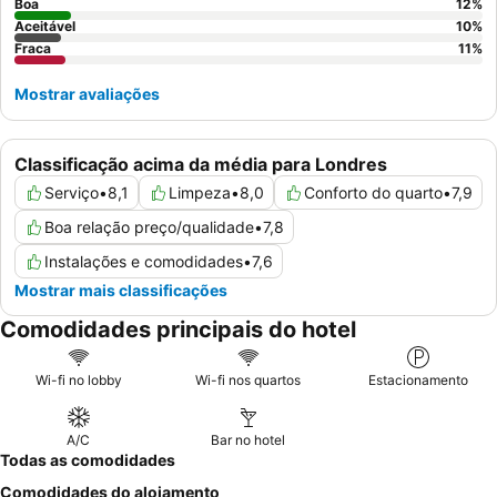
Boa
12
%
Aceitável
10
%
Fraca
11
%
Mostrar avaliações
Classificação acima da média para Londres
Serviço
•
8,1
Limpeza
•
8,0
Conforto do quarto
•
7,9
Boa relação preço/qualidade
•
7,8
Instalações e comodidades
•
7,6
Mostrar mais classificações
Comodidades principais do hotel
Wi-fi no lobby
Wi-fi nos quartos
Estacionamento
A/C
Bar no hotel
Todas as comodidades
Comodidades do alojamento