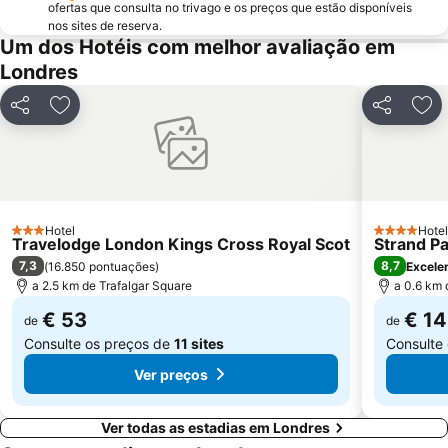
ofertas que consulta no trivago e os preços que estão disponíveis
Oxford Street
St Pancras Station
nos sites de reserva.
Passeando a Pé em Londres
King's Cross Station
Um dos Hotéis com melhor avaliação em
Londres
Tottenham Hotspur Stadium
Waterloo Station
Bloomsbury
Aeroporto da Cidade de Londres
Partilhar
Adicionar aos favoritos
Partilhar
Adi
Earls Court
Stratford Station
Marylebone
Tottenham
Bayswater
British Airways London Eye
Russell Square
Battersea
Hotel
Hotel
3 Estrelas
4 Estrelas
Travelodge London Kings Cross Royal Scot
Mayfair
Museu Britânico
Strand P
7,3
8,7
(
16.850 pontuações
)
Excele
Leicester Square
Shoreditch
a 2.5 km de Trafalgar Square
a 0.6 km 
€ 53
€ 1
de
de
Consulte os preços de
11 sites
Consulte
Ver preços
Ver todas as estadias em Londres