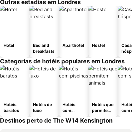
Outras estadias em Londres
Hotel
Bed and
Aparthotel
Hostel
Casa
breakfasts
hósp
Categorias de hotéis populares em Londres
Hotéis
Hotéis de
Hotéis
Hotéis que
Hoté
baratos
luxo
com
permitem
com 
piscinas
animais
Destinos perto de The W14 Kensington