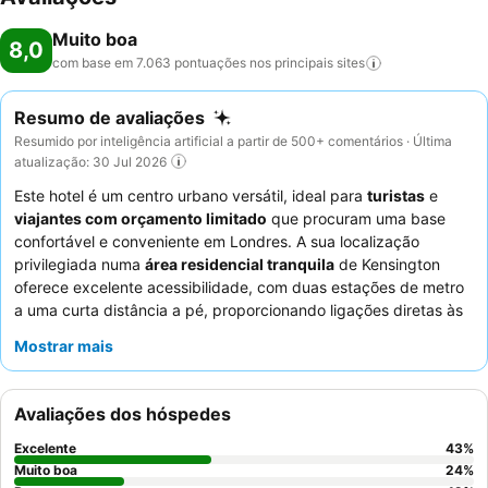
Muito boa
8,0
com base em 7.063 pontuações nos principais
sites
Resumo de avaliações
Resumido por inteligência artificial a partir de 500+ comentários · Última
atualização: 30 Jul 2026
Este hotel é um centro urbano versátil, ideal para
turistas
e
viajantes com orçamento limitado
que procuram uma base
confortável e conveniente em Londres. A sua localização
privilegiada numa
área residencial tranquila
de Kensington
oferece excelente acessibilidade, com duas estações de metro
a uma curta distância a pé, proporcionando ligações diretas às
principais atrações e ao Aeroporto de Heathrow. A propriedade
Mostrar mais
dispõe de
quartos modernos e bem conservados
com camas
confortáveis e excelentes chuveiros, garantindo uma estadia
tranquila. Os hóspedes elogiam consistentemente os
Avaliações dos hóspedes
funcionários simpáticos e prestativos
e o pequeno-almoço
geralmente bom. Para a melhor experiência, considere pedir um
Excelente
43
%
quarto num andar inferior devido à ausência de elevador.
Muito boa
24
%