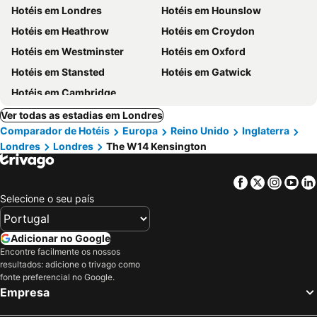
Hotéis em Londres
Hotéis em Hounslow
Hotéis em Heathrow
Hotéis em Croydon
Hotéis em Westminster
Hotéis em Oxford
Hotéis em Stansted
Hotéis em Gatwick
Hotéis em Cambridge
Ver todas as estadias em Londres
Comparador de Hotéis
Europa
Reino Unido
Inglaterra
Londres
Londres
The W14 Kensington
Facebook
Twitter
Insta
Yo
Selecione o seu país
Adicionar no Google
Encontre facilmente os nossos
resultados: adicione o trivago como
fonte preferencial no Google.
Empresa