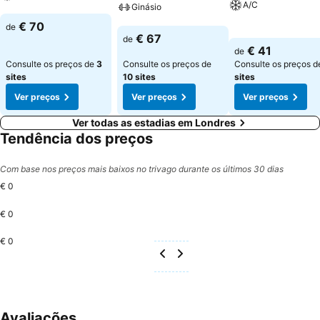
A/C
Ginásio
Ver preços
€ 70
de
Ver preços
Ver preços
€ 67
de
€ 41
de
Consulte os preços de
3
Consulte os preços de
Consulte os preços 
sites
10 sites
sites
Ver preços
Ver preços
Ver preços
Ver todas as estadias em Londres
Tendência dos preços
Com base nos preços mais baixos no trivago durante os últimos 30 dias
€ 0
€ 0
€ 0
Avaliações