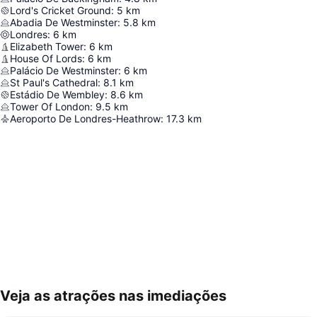
Lord's Cricket Ground
:
5
km
Abadia De Westminster
:
5.8
km
Londres
:
6
km
Elizabeth Tower
:
6
km
House Of Lords
:
6
km
Palácio De Westminster
:
6
km
St Paul's Cathedral
:
8.1
km
Estádio De Wembley
:
8.6
km
Tower Of London
:
9.5
km
Aeroporto De Londres-Heathrow
:
17.3
km
Veja as atrações nas imediações
Ampliar mapa