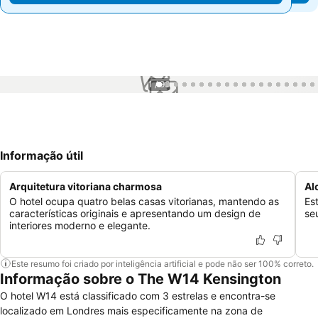
1 / 96
Informação útil
Arquitetura vitoriana charmosa
Al
O hotel ocupa quatro belas casas vitorianas, mantendo as
Es
características originais e apresentando um design de
se
interiores moderno e elegante.
Este resumo foi criado por inteligência artificial e pode não ser 100% correto.
Informação sobre o The W14 Kensington
O hotel W14 está classificado com 3 estrelas e encontra-se
localizado em Londres mais especificamente na zona de