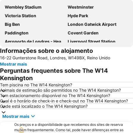
Wembley Stadium
Westminster
Victoria Station
Hyde Park
Big Ben
London Gatwick Airport
Paddington
Covent Garden
Aeroporto de Londres - Heathrow
Liverpool Street Station
Informações sobre o alojamento
Soho
Kings Cross
16-22 Gunterstone Road, Londres, W149BX, Reino Unido
Metrô de Londres
Paddington Station
Mostrar mais
Piccadilly Circus
Kensington
Perguntas frequentes sobre The W14
South Kensington
Camden Town
Kensington
The O2 Arena
Victoria
Tem piscina no The W14 Kensington?
Animais de estimação são permitidos no The W14 Kensington?
Grosvenor Victoria Casino
Picadilly Circus Station
Tem estacionamento disponível no The W14 Kensington?
Qual é o horário de check-in e check-out no The W14 Kensington?
London Luton Airport
Wembley
Onde está localizado o The W14 Kensington?
Palácio de Buckingham
ExCeL
Mostrar mais
Notting Hill
Trafalgar Square
Os preços e a disponibilidade que recebemos dos sites de reserva
London Bridge
Tower Bridge
mudam frequentemente. Como tal, pode haver diferenças entre as