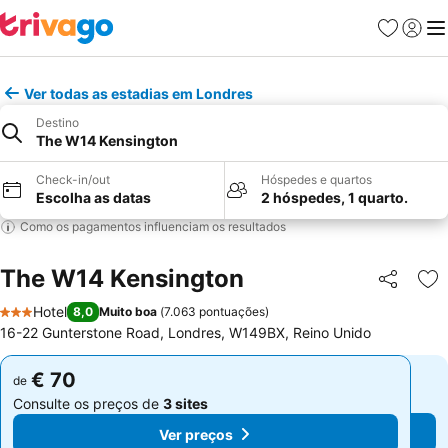
Favoritos
Iniciar
Me
Ver todas as estadias em Londres
Destino
The W14 Kensington
Check-in/out
Hóspedes e quartos
Escolha as datas
2 hóspedes, 1 quarto.
Como os pagamentos influenciam os resultados
The W14 Kensington
Partilhar
Ad
Hotel
8,0
Muito boa
(
7.063 pontuações
)
3 Estrelas
16-22 Gunterstone Road, Londres, W149BX, Reino Unido
€ 70
€ 70
de
de
Consulte os preços de
3 sites
Consulte os preços de
3 sites
Ver preços
Ver preços