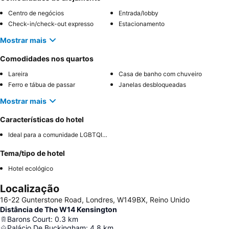
Centro de negócios
Entrada/lobby
Check-in/check-out expresso
Estacionamento
Mostrar mais
Comodidades nos quartos
Lareira
Casa de banho com chuveiro
Ferro e tábua de passar
Janelas desbloqueadas
Mostrar mais
Características do hotel
Ideal para a comunidade LGBTQIA+
Tema/tipo de hotel
Hotel ecológico
Localização
16-22 Gunterstone Road, Londres, W149BX, Reino Unido
Distância de The W14 Kensington
Barons Court
:
0.3
km
Palácio De Buckingham
:
4.8
km