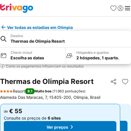
Favoritos
Iniciar
Me
Ver todas as estadias em Olímpia
Destino
Thermas de Olimpia Resort
Check-in/out
Hóspedes e quartos
Escolha as datas
2 hóspedes, 1 quarto.
Como os pagamentos influenciam os resultados
Thermas de Olimpia Resort
Partilhar
Ad
Resort
8,1
Muito boa
(
11.963 pontuações
)
4 Estrelas
Alameda Das Maracas, 7, 15405-200, Olímpia, Brasil
€ 55
€ 55
de
de
Consulte os preços de
6 sites
Consulte os preços de
6 sites
Ver preços
Ver preços