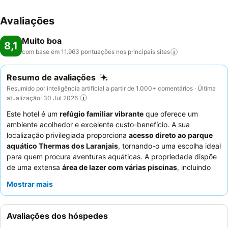
Avaliações
Muito boa
8,1
com base em 11.963 pontuações nos principais
sites
Resumo de avaliações
Resumido por inteligência artificial a partir de 1.000+ comentários · Última
atualização: 30 Jul 2026
Este hotel é um
refúgio familiar vibrante
que oferece um
ambiente acolhedor e excelente custo-benefício. A sua
localização privilegiada proporciona
acesso direto ao parque
aquático Thermas dos Laranjais
, tornando-o uma escolha ideal
para quem procura aventuras aquáticas. A propriedade dispõe
de uma extensa
área de lazer com várias piscinas
, incluindo
uma popular piscina infantil com brinquedos aquáticos
Mostrar mais
divertidos e nadadores-salvadores dedicados. Os hóspedes
elogiam consistentemente os
funcionários atenciosos e
prestativos
, especialmente a energética equipa de recreação,
Avaliações dos hóspedes
e as ofertas de pequeno-almoço completas e deliciosas. Para