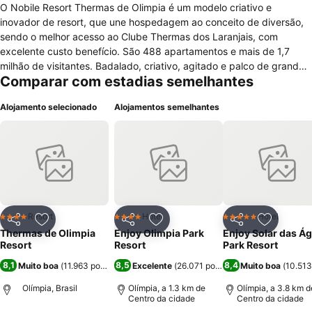
O Nobile Resort Thermas de Olimpia é um modelo criativo e
inovador de resort, que une hospedagem ao conceito de diversão,
sendo o melhor acesso ao Clube Thermas dos Laranjais, com
excelente custo benefício. São 488 apartamentos e mais de 1,7
milhão de visitantes. Badalado, criativo, agitado e palco de grandes
Comparar com estadias semelhantes
shows e eventos da cidade, une conceitos modernos da hotelaria à
hospitalidade do interior, em constante entrosamento com as
Alojamento selecionado
Alojamentos semelhantes
atividades da cidade. • 488 apartamentos • centro de convenções
• 4 restaurantes • 3 chopperias • 3 quiosques bar • Tutilândia •
sauna • 3 ofurôs • academia de ginástica com instrutor •
conveniência • farmácia • piscinas climatizada • playground •
fliperama • cine 6d • soft sorvetes • cafeteria • boutiques •
estacionamento • copinha da mamães em todos os blocos •
atividades de entretenimento e lazer para adultos e crianças.
Resort
Hotel
Hotel
4 Estrelas
4 Estrelas
5 Estrelas
Partilhar
Adicionar aos favoritos
Partilhar
Adicionar aos favoritos
Partilhar
Adicionar
Thermas de Olimpia
Enjoy Olimpia Park
Enjoy Solar das Á
Resort
Resort
Park Resort
8,1
8,5
8,4
Muito boa
(
11.963 pontuações
Excelente
)
(
26.071 pontuações
Muito boa
)
(
10.513
Olímpia, Brasil
Olímpia, a 1.3 km de
Olímpia, a 3.8 km d
Centro da cidade
Centro da cidade