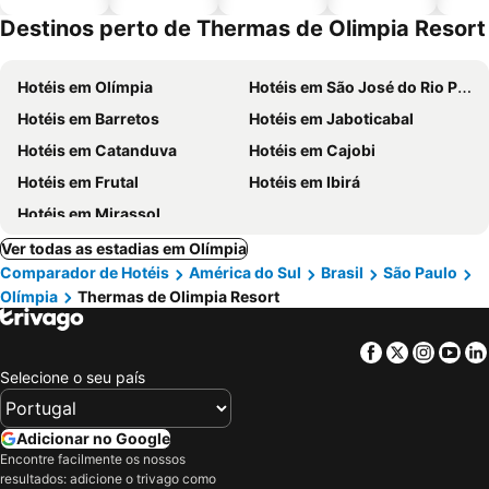
piscinas
animais
esta
Destinos perto de Thermas de Olimpia Resort
ment
Hotéis em Olímpia
Hotéis em São José do Rio Preto
Hotéis em Barretos
Hotéis em Jaboticabal
Hotéis em Catanduva
Hotéis em Cajobi
Hotéis em Frutal
Hotéis em Ibirá
Hotéis em Mirassol
Ver todas as estadias em Olímpia
Comparador de Hotéis
América do Sul
Brasil
São Paulo
Olímpia
Thermas de Olimpia Resort
Facebook
Twitter
Insta
Yo
Selecione o seu país
Adicionar no Google
Encontre facilmente os nossos
resultados: adicione o trivago como