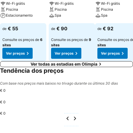
Wi-Fi grátis
Wi-Fi grátis
Wi-Fi grátis
Piscina
Piscina
Piscina
Estacionamento
Spa
Spa
Ver preços
Ver preços
Ver preços
€ 55
€ 90
€ 92
de
de
de
Consulte os preços de
6
Consulte os preços de
9
Consulte os preços 
sites
sites
sites
Ver preços
Ver preços
Ver preços
Ver todas as estadias em Olímpia
Tendência dos preços
Com base nos preços mais baixos no trivago durante os últimos 30 dias
€ 0
€ 0
€ 0