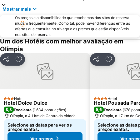
Mostrar mais
Os preços e a disponibilidade que recebemos dos sites de reserva
mudam frequentemente. Como tal, pode haver diferenças entre as
ofertas que consulta no trivago e os preços que estão disponíveis
nos sites de reserva.
Um dos Hotéis com melhor avaliação em
Olímpia
Partilhar
Adicionar aos favoritos
Partilhar
Adicionar aos
Hotel
Hotel
3 Estrelas
4 Estrelas
Hotel Dolce Dulce
Hotel Pousada Par
8,8
9,6
Excelente
(
1.634 pontuações
)
Excelente
(
678 pont
Olímpia, a 4.1 km de Centro da cidade
Olímpia, a 1.7 km de C
Selecione as datas para ver os
Selecione as datas 
preços exatos.
preços exatos.
Ver preços
Ver preç