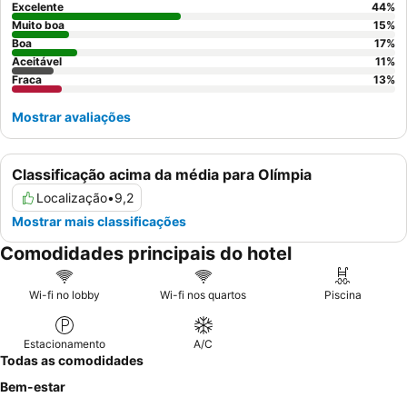
uma experiência mais tranquila, os hópedes podem considerar
Excelente
44
%
solicitar um quarto longe das principais áreas de atividade.
Muito boa
15
%
Boa
17
%
Aceitável
11
%
Fraca
13
%
Mostrar avaliações
Classificação acima da média para Olímpia
Localização
•
9,2
Mostrar mais classificações
Comodidades principais do hotel
Wi-fi no lobby
Wi-fi nos quartos
Piscina
Estacionamento
A/C
Todas as comodidades
Bem-estar