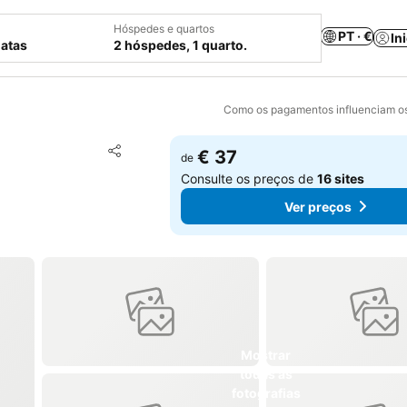
Hóspedes e quartos
PT · €
In
datas
2 hóspedes, 1 quarto.
Como os pagamentos influenciam os
Adicionar aos favoritos
€ 37
de
Partilhar
Consulte os preços de
16 sites
Ver preços