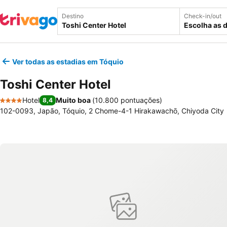
Destino
Check-in/out
Escolha as 
Ver todas as estadias em Tóquio
Toshi Center Hotel
Hotel
Muito boa
(
10.800 pontuações
)
8,4
4 Estrelas
102-0093, Japão, Tóquio, 2 Chome-4-1 Hirakawachō, Chiyoda City