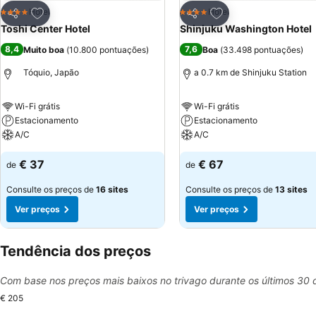
Adicionar aos favoritos
Adicionar aos favor
Hotel
Hotel
4 Estrelas
4 Estrelas
Partilhar
Partilhar
Toshi Center Hotel
Shinjuku Washington Hotel
8,4
7,6
Muito boa
(
10.800 pontuações
)
Boa
(
33.498 pontuações
)
Tóquio, Japão
a 0.7 km de Shinjuku Station
Wi-Fi grátis
Wi-Fi grátis
Estacionamento
Estacionamento
A/C
A/C
€ 37
€ 67
de
de
Consulte os preços de
16 sites
Consulte os preços de
13 sites
Ver preços
Ver preços
Tendência dos preços
Com base nos preços mais baixos no trivago durante os últimos 30 
€ 205