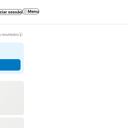
Menu
iciar sessão
 resultados