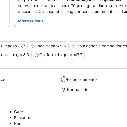
notavelmente amplas para Tóquio, garantindo uma expe
descanso. Os hóspedes elogiam consistentemente os
fu
do hotel
pela sua simpatia excecional e o abrangent
Mostrar mais
pequeno-almoço
, que inclui cozinha ocidental e japones
estadia mais tranquila, os hóspedes recomendam pedir
virado para o jardim.
Limpeza
•
8,7
Localização
•
8,6
Instalações e comodidades
eno-almoço
•
8,0
Conforto do quarto
•
7,7
tos
Estacionamento
Bar no hotel
Café
Elevador
Bar