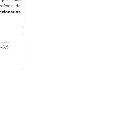
riência de
ncionários
e
buffet de
a. Para uma
 um quarto
•
8,5