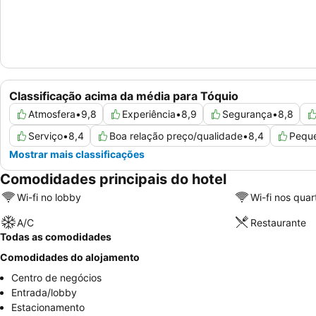
Classificação acima da média para Tóquio
Atmosfera
•
9,8
Experiência
•
8,9
Segurança
•
8,8
Serviço
•
8,4
Boa relação preço/qualidade
•
8,4
Pequ
Mostrar mais classificações
Comodidades principais do hotel
Wi-fi no lobby
Wi-fi nos quar
A/C
Restaurante
Todas as comodidades
Comodidades do alojamento
Centro de negócios
Entrada/lobby
Estacionamento