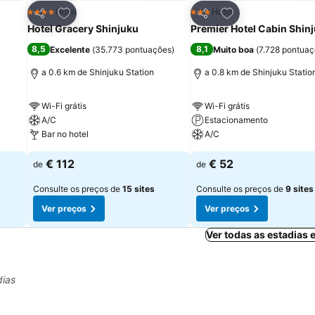
itos
Adicionar aos favoritos
Adicionar aos fav
Hotel
Hotel
4 Estrelas
3 Estrelas
Partilhar
Partilhar
Hotel Gracery Shinjuku
Premier Hotel Cabin Shin
8,5
8,1
Excelente
(
35.773 pontuações
)
Muito boa
(
7.728 pontua
a 0.6 km de Shinjuku Station
a 0.8 km de Shinjuku Statio
Wi-Fi grátis
Wi-Fi grátis
A/C
Estacionamento
Bar no hotel
A/C
€ 112
€ 52
de
de
Consulte os preços de
15 sites
Consulte os preços de
9 sites
Ver preços
Ver preços
Ver todas as estadias
dias