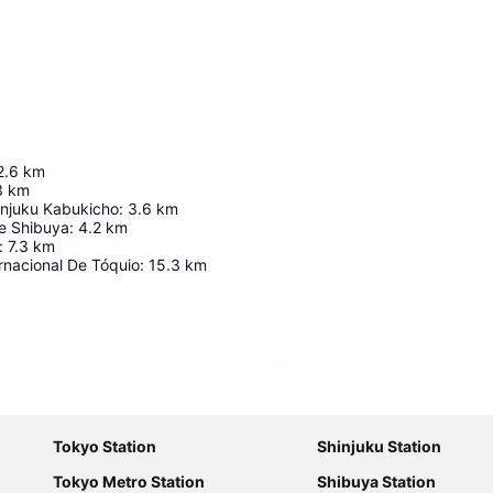
2.6
km
3
km
injuku Kabukicho
:
3.6
km
e Shibuya
:
4.2
km
:
7.3
km
rnacional De Tóquio
:
15.3
km
Ampliar mapa
Tokyo Station
Shinjuku Station
Tokyo Metro Station
Shibuya Station