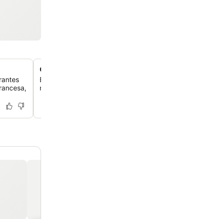
Quartos autênticos em estilo japonês
rantes
Experimente a vida tradicional japonesa em quartos com
rancesa,
mesas de pernas curtas, esteiras de dormir e futons.