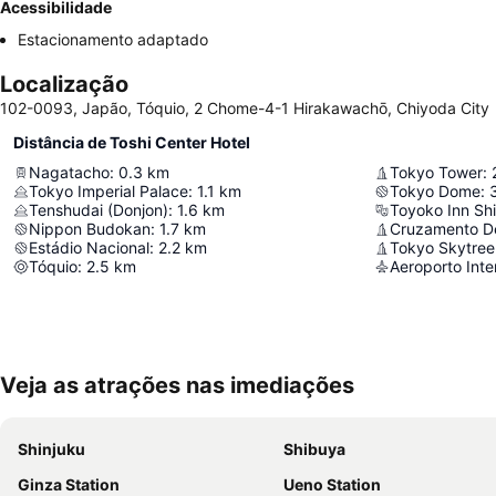
Acessibilidade
Estacionamento adaptado
Localização
102-0093, Japão, Tóquio, 2 Chome-4-1 Hirakawachō, Chiyoda City
Distância de Toshi Center Hotel
Nagatacho
:
0.3
km
Tokyo Tower
:
Tokyo Imperial Palace
:
1.1
km
Tokyo Dome
:
Tenshudai (Donjon)
:
1.6
km
Toyoko Inn Sh
Nippon Budokan
:
1.7
km
Cruzamento D
Estádio Nacional
:
2.2
km
Tokyo Skytree
Tóquio
:
2.5
km
Aeroporto Inte
Veja as atrações nas imediações
Shinjuku
Shibuya
Ginza Station
Ueno Station