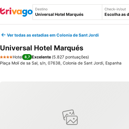
Destino
Check-in/out
Escolha as 
Ver todas as estadias em Colonia de Sant Jordi
Universal Hotel Marqués
Hotel
Excelente
(
5.827 pontuações
)
8,7
4 Estrelas
Plaça Molí de sa Sal, s/n, 07638, Colonia de Sant Jordi, Espanha