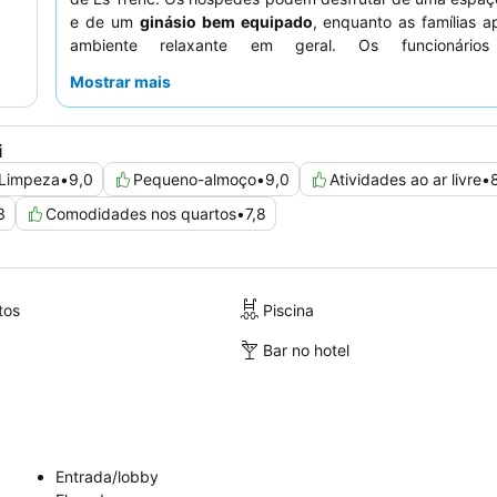
e de um
ginásio bem equipado
, enquanto as famílias a
ambiente relaxante em geral. Os funcionário
consistentemente elogios pela sua simpatia e atenção exc
Mostrar mais
as ofertas culinárias são um destaque, com um buffet
variado que apresenta
estações de show cooking
pa
preparados na hora. Para vistas e tranquilidade ideais
i
solicitar um quarto num andar superior ou com vista para o
Limpeza
•
9,0
Pequeno-almoço
•
9,0
Atividades ao ar livre
•
3
Comodidades nos quartos
•
7,8
tos
Piscina
Bar no hotel
Entrada/lobby