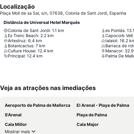
Localização
Plaça Molí de sa Sal, s/n, 07638, Colonia de Sant Jordi, Espanha
Distância de Universal Hotel Marqués
Colonia de Sant Jordi
:
1.1
km
es Pontàs
:
13.
Es Trenc Beach
:
2.2
km
Capocorb Vell
:
Artestruz
:
6.4
km
talaiot
:
16.2
k
Botanicactus
:
7
km
Barraca de rot
Culture House
:
12.4
km
Manacor
:
32.9
Principal
:
12.4
km
Palma De Mallo
Veja as atrações nas imediações
Aeroporto de Palma de Mallorca
El Arenal - Playa de Palma
S'Arenal
Playa de Palma
Cala Millor
Cala Major
Mostrar mais