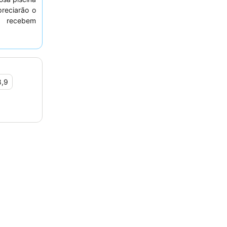
preciarão o
s recebem
ecionais, e
 extenso e
ra pratos
, considere
 jardim.
8,9