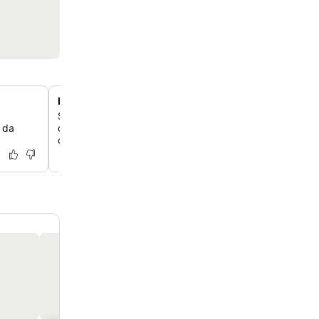
Buffet variado e de qualidade
Saboreie uma grande variedade de pratos deliciosos e 
 da
café da manhã e no jantar, incluindo produtos locais e 
com opções para diferentes necessidades dietéticas.