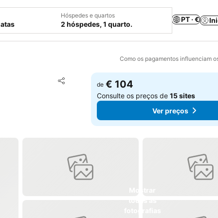
Hóspedes e quartos
PT · €
In
datas
2 hóspedes, 1 quarto.
Como os pagamentos influenciam os
Adicionar aos favoritos
€ 104
de
Partilhar
Consulte os preços de
15 sites
Ver preços