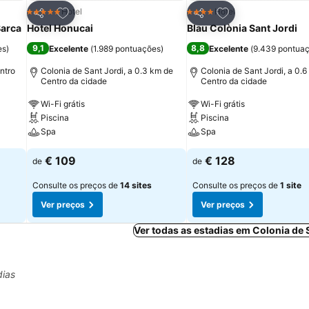
itos
Adicionar aos favoritos
Adicionar aos fav
Hotel
Hotel
5 Estrelas
4 Estrelas
Partilhar
Partilhar
Barca
Hotel Honucai
Blau Colònia Sant Jordi
9,1
8,8
es
)
Excelente
(
1.989 pontuações
)
Excelente
(
9.439 pontua
ntro
Colonia de Sant Jordi, a 0.3 km de
Colonia de Sant Jordi, a 0.
Centro da cidade
Centro da cidade
Wi-Fi grátis
Wi-Fi grátis
Piscina
Piscina
Spa
Spa
€ 109
€ 128
de
de
Consulte os preços de
14 sites
Consulte os preços de
1 site
Ver preços
Ver preços
Ver todas as estadias em Colonia de 
dias