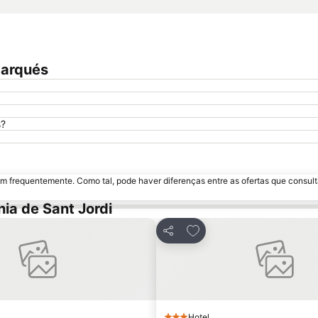
Marqués
s?
m frequentemente. Como tal, pode haver diferenças entre as ofertas que consult
ia de Sant Jordi
 aos favoritos
Adicionar aos favoritos
Partilhar
Hotel