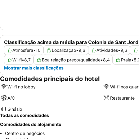
Classificação acima da média para Colonia de Sant Jord
Atmosfera
•
10
Localização
•
9,6
Atividades
•
9,6
Wi-fi
•
8,7
Boa relação preço/qualidade
•
8,4
Praia
•
8,
Mostrar mais classificações
Comodidades principais do hotel
Wi-fi no lobby
Wi-fi nos quar
A/C
Restaurante
Ginásio
Todas as comodidades
Comodidades do alojamento
Centro de negócios