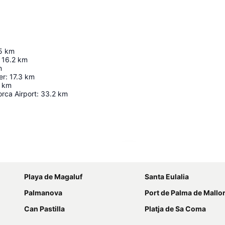
5
km
16.2
km
m
er
:
17.3
km
km
rca Airport
:
33.2
km
Ampliar mapa
Playa de Magaluf
Santa Eulalia
Palmanova
Port de Palma de Mallo
Can Pastilla
Platja de Sa Coma