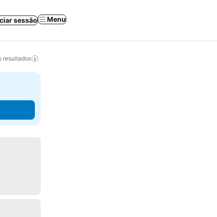
Menu
iciar sessão
 resultados