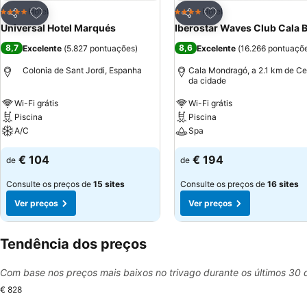
Adicionar aos favoritos
Adicionar aos favor
Hotel
Hotel
4 Estrelas
4 Estrelas
Partilhar
Partilhar
Universal Hotel Marqués
Iberostar Waves Club Cala 
8,7
8,6
Excelente
(
5.827 pontuações
)
Excelente
(
16.266 pontuaçõ
Colonia de Sant Jordi, Espanha
Cala Mondragó, a 2.1 km de Ce
da cidade
Wi-Fi grátis
Wi-Fi grátis
Piscina
Piscina
A/C
Spa
€ 104
€ 194
de
de
Consulte os preços de
15 sites
Consulte os preços de
16 sites
Ver preços
Ver preços
Tendência dos preços
Com base nos preços mais baixos no trivago durante os últimos 30 
€ 828