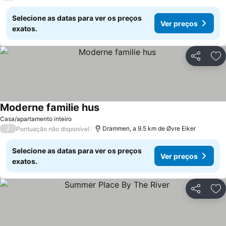
Selecione as datas para ver os preços
Ver preços
exatos.
Partilhar
Ad
Moderne familie hus
Casa/apartamento inteiro
/
Drammen, a 9.5 km de Øvre Eiker
Pontuação não disponível
Selecione as datas para ver os preços
Ver preços
exatos.
Partilhar
Ad