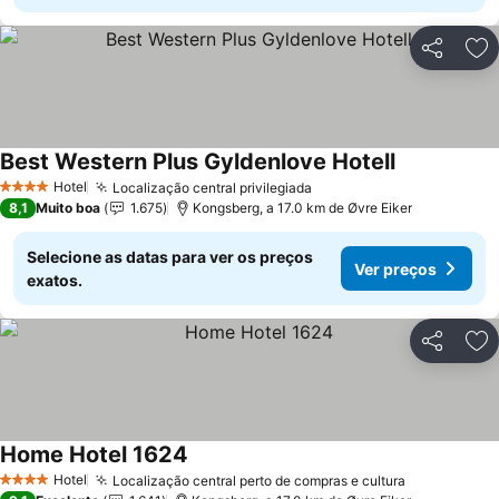
Partilhar
Ad
Best Western Plus Gyldenlove Hotell
Hotel
Localização central privilegiada
4 Estrelas
8,1
Muito boa
1.675
Kongsberg, a 17.0 km de Øvre Eiker
Selecione as datas para ver os preços
Ver preços
exatos.
Partilhar
Ad
Home Hotel 1624
Hotel
Localização central perto de compras e cultura
4 Estrelas