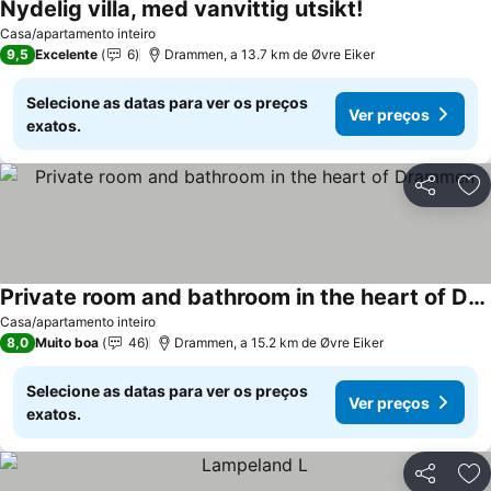
Nydelig villa, med vanvittig utsikt!
Casa/apartamento inteiro
9,5
Excelente
6
Drammen, a 13.7 km de Øvre Eiker
Selecione as datas para ver os preços
Ver preços
exatos.
Partilhar
Ad
Private room and bathroom in the heart of Drammen
Casa/apartamento inteiro
8,0
Muito boa
46
Drammen, a 15.2 km de Øvre Eiker
Selecione as datas para ver os preços
Ver preços
exatos.
Partilhar
Ad