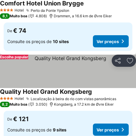
Comfort Hotel Union Brygge
Hotel
Perto da Ponte Ypsilon
4 Estrelas
8,1
Muito boa
4.808
Drammen, a 16.6 km de Øvre Eiker
€ 74
De
Consulte os preços de
10 sites
Ver preços
Escolha popular
Partilhar
Ad
Quality Hotel Grand Kongsberg
Hotel
Localização à beira do rio com vistas panorâmicas
4 Estrelas
8,2
Muito boa
3.050
Kongsberg, a 17.2 km de Øvre Eiker
€ 121
De
Consulte os preços de
9 sites
Ver preços