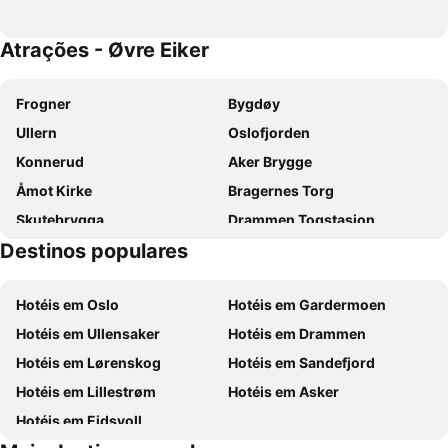
Atrações - Øvre Eiker
Frogner
Bygdøy
Ullern
Oslofjorden
Konnerud
Aker Brygge
Åmot Kirke
Bragernes Torg
Skutebrygga
Drammen Togstasjon
Destinos populares
Helleristningene i Skogerveien
Vikersund Hoppsenter
Heggen Kirke
Trekanten
Hotéis em Oslo
Hotéis em Gardermoen
Vinterbro Senter
Museu do Folclore Norueguês
Hotéis em Ullensaker
Hotéis em Drammen
Astrup Fearnley Museet for Moderne Kunst
Nobels Fredssenter
Hotéis em Lørenskog
Hotéis em Sandefjord
Museu dos Barcos Vikings
Oslo Konserthus
Hotéis em Lillestrøm
Hotéis em Asker
World Cup Biathlon
Hotéis em Eidsvoll