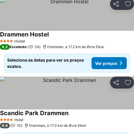
Partilhar
Ad
Drammen Hostel
Hostel
4 Estrelas
9,2
Excelente
24
Drammen, a 17.2 km de Øvre Eiker
Selecione as datas para ver os preços
Ver preços
exatos.
Partilhar
Ad
Scandic Park Drammen
Hotel
4 Estrelas
6,8
10
Drammen, a 17.0 km de Øvre Eiker