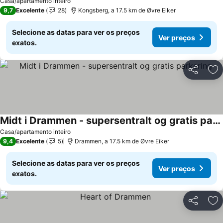
Casa/apartamento inteiro
9,7
Excelente
28
Kongsberg, a 17.5 km de Øvre Eiker
Selecione as datas para ver os preços
Ver preços
exatos.
Partilhar
Ad
Midt i Drammen - supersentralt og gratis parkering
Casa/apartamento inteiro
9,4
Excelente
5
Drammen, a 17.5 km de Øvre Eiker
Selecione as datas para ver os preços
Ver preços
exatos.
Partilhar
Ad