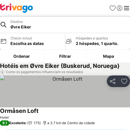
Favoritos
Iniciar
Me
Destino
Øvre Eiker
Check-in/out
Hóspedes e quartos
Escolha as datas
2 hóspedes, 1 quarto.
Ordenar
Filtrar
Mapa
Hotéis em Øvre Eiker (Buskerud, Noruega)
Como os pagamentos influenciam os resultados
Partilhar
Ad
Ormåsen Loft
Hotel
9,1
Excelente
175
a 3.7 km de Centro da cidade