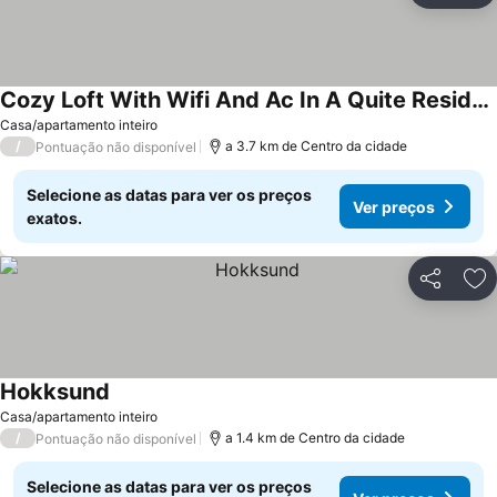
Cozy Loft With Wifi And Ac In A Quite Residential Area
Casa/apartamento inteiro
/
a 3.7 km de Centro da cidade
Pontuação não disponível
Selecione as datas para ver os preços
Ver preços
exatos.
Partilhar
Ad
Hokksund
Casa/apartamento inteiro
/
a 1.4 km de Centro da cidade
Pontuação não disponível
Selecione as datas para ver os preços