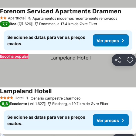
Forenom Serviced Apartments Drammen
Aparthotel
Apartamentos modernos recentemente renovados
2 Estrelas
7,7
Boa
626
Drammen, a 17.4 km de Øvre Eiker
Selecione as datas para ver os preços
Ver preços
exatos.
Escolha popular
Partilhar
Ad
Lampeland Hotell
Hotel
Cenário campestre charmoso
4 Estrelas
8,8
Excelente
1.627
Flesberg, a 19.7 km de Øvre Eiker
Selecione as datas para ver os preços
Ver preços
exatos.