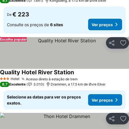
9,1
Excelente
1.641
Kongsberg, a 17.0 km de Øvre Eiker
€ 223
De
Consulte os preços de
6 sites
Ver preços
Escolha popular
Partilhar
Ad
Quality Hotel River Station
Hotel
Acesso direto à estação de trem
3 Estrelas
8,7
Excelente
3.010
Drammen, a 17.5 km de Øvre Eiker
Selecione as datas para ver os preços
Ver preços
exatos.
Partilhar
Ad