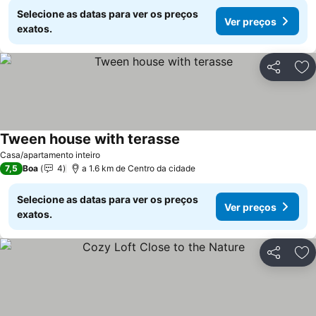
Selecione as datas para ver os preços
Ver preços
exatos.
Partilhar
Ad
Tween house with terasse
Casa/apartamento inteiro
7,5
Boa
4
a 1.6 km de Centro da cidade
Selecione as datas para ver os preços
Ver preços
exatos.
Partilhar
Ad