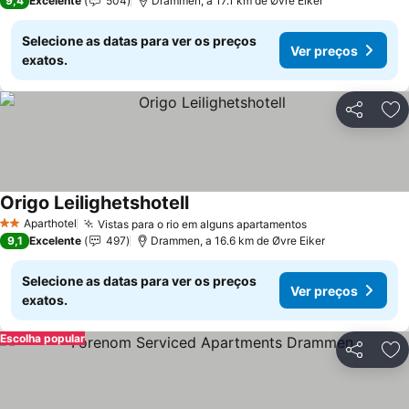
9,4
Excelente
504
Drammen, a 17.1 km de Øvre Eiker
Selecione as datas para ver os preços
Ver preços
exatos.
Partilhar
Ad
Origo Leilighetshotell
Aparthotel
Vistas para o rio em alguns apartamentos
2 Estrelas
9,1
Excelente
497
Drammen, a 16.6 km de Øvre Eiker
Selecione as datas para ver os preços
Ver preços
exatos.
Escolha popular
Partilhar
Ad