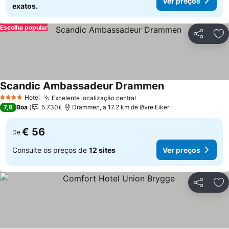
Ver preços
exatos.
Escolha popular
Partilhar
Ad
Scandic Ambassadeur Drammen
Hotel
Excelente localização central
4 Estrelas
7,8
Boa
5.730
Drammen, a 17.2 km de Øvre Eiker
€ 56
De
Consulte os preços de
12 sites
Ver preços
Partilhar
Ad