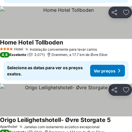
Partilhar
Ad
Home Hotel Tollboden
Hotel
Instalação conveniente para lavar carros
4 Estrelas
8,8
Excelente
3.071
Drammen, a 17.7 km de Øvre Eiker
Selecione as datas para ver os preços
Ver preços
exatos.
Partilhar
Ad
Origo Leilighetshotell- Øvre Storgate 5
Aparthotel
Janelas com isolamento acústico excepcional