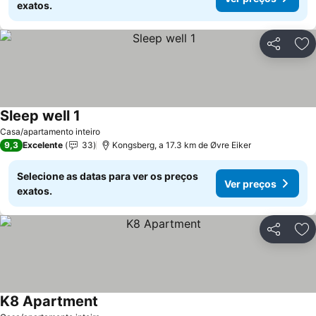
exatos.
Partilhar
Ad
Sleep well 1
Casa/apartamento inteiro
9,3
Excelente
33
Kongsberg, a 17.3 km de Øvre Eiker
Selecione as datas para ver os preços
Ver preços
exatos.
Partilhar
Ad
K8 Apartment