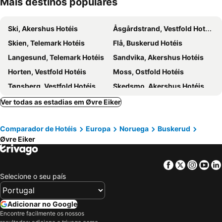
Mais destinos populares
Ski, Akershus Hotéis
Åsgårdstrand, Vestfold Hotéis
Skien, Telemark Hotéis
Flå, Buskerud Hotéis
Langesund, Telemark Hotéis
Sandvika, Akershus Hotéis
Horten, Vestfold Hotéis
Moss, Ostfold Hotéis
Tønsberg, Vestfold Hotéis
Skedsmo, Akershus Hotéis
Larvik, Vestfold Hotéis
Nannestad, Akershus Hotéis
Ver todas as estadias em Øvre Eiker
Kongsberg, Buskerud Hotéis
Bærum, Akershus Hotéis
Comparador de Hotéis
Europa
Noruega
Buskerud
Porsgrunn, Telemark Hotéis
Rjukan, Telemark Hotéis
Øvre Eiker
Røyken, Buskerud Hotéis
Holmsbu, Buskerud Hotéis
Hole, Buskerud Hotéis
Drøbak, Akershus Hotéis
Facebook
Twitter
Insta
Yo
Flam, Sogn og Fjordane Hotéis
Aurland, Sogn og Fjordane Hotéis
Selecione o seu país
Geilo, Buskerud Hotéis
Lærdal, Sogn og Fjordane Hotéis
Gol, Buskerud Hotéis
Ulvik, Hordaland Hotéis
Adicionar no Google
Encontre facilmente os nossos
Fagernes, Oppland Hotéis
Hemsedal, Buskerud Hotéis