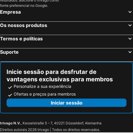
resultados: adicione o trivago como
Oslo, Oslo Hotéis
Tromsø, Troms Hotéis
fonte preferencial no Google.
Empresa
Bergen, Hordaland Hotéis
Trondheim, Sor-Trondelag Hotéis
Gardermoen, Akershus Hotéis
Bodø, Nordland Hotéis
Os nossos produtos
Ullensaker, Akershus Hotéis
Stavanger, Rogaland Hotéis
Termos e políticas
Suporte
Inicie sessão para desfrutar de
vantagens exclusivas para membros
Personalize a sua experiência
Ofertas e preços para membros
Iniciar sessão
trivago N.V.
, Kesselstraße 5 – 7, 40221 Düsseldorf, Alemanha
Direitos autorais 2026 trivago | Todos os direitos reservados.