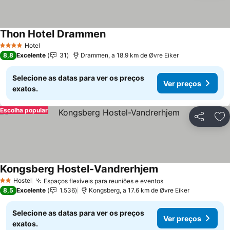
Thon Hotel Drammen
Hotel
4 Estrelas
8,8
Excelente
31
Drammen, a 18.9 km de Øvre Eiker
Selecione as datas para ver os preços
Ver preços
exatos.
Escolha popular
Partilhar
Ad
Kongsberg Hostel-Vandrerhjem
Hostel
Espaços flexíveis para reuniões e eventos
2 Estrelas
8,5
Excelente
1.536
Kongsberg, a 17.6 km de Øvre Eiker
Selecione as datas para ver os preços
Ver preços
exatos.