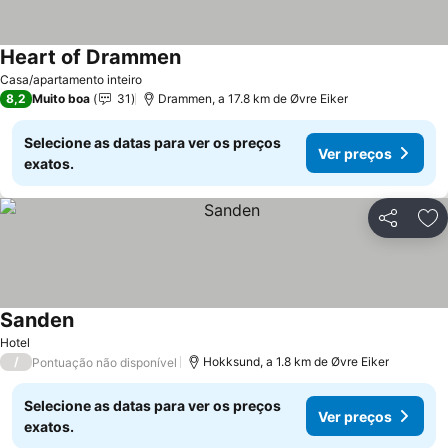
Heart of Drammen
Casa/apartamento inteiro
8,2
Muito boa
31
Drammen, a 17.8 km de Øvre Eiker
Selecione as datas para ver os preços
Ver preços
exatos.
Partilhar
Ad
Sanden
Hotel
/
Hokksund, a 1.8 km de Øvre Eiker
Pontuação não disponível
Selecione as datas para ver os preços
Ver preços
exatos.