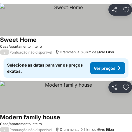
Partilhar
Ad
Sweet Home
Casa/apartamento inteiro
/
Drammen, a 6.8 km de Øvre Eiker
Pontuação não disponível
Selecione as datas para ver os preços
Ver preços
exatos.
Partilhar
Ad
Modern family house
Casa/apartamento inteiro
/
Drammen, a 9.5 km de Øvre Eiker
Pontuação não disponível