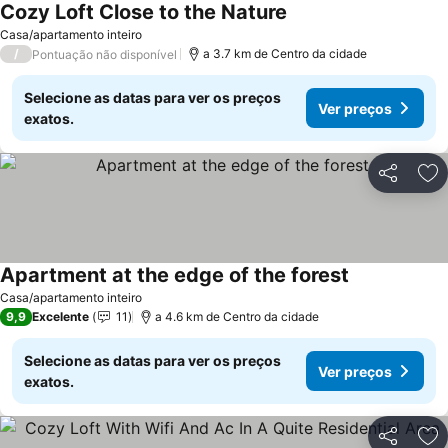
Cozy Loft Close to the Nature
Casa/apartamento inteiro
/
a 3.7 km de Centro da cidade
Pontuação não disponível
Selecione as datas para ver os preços
Ver preços
exatos.
Partilhar
Ad
Apartment at the edge of the forest
Casa/apartamento inteiro
9,9
Excelente
11
a 4.6 km de Centro da cidade
Selecione as datas para ver os preços
Ver preços
exatos.
Partilhar
Ad