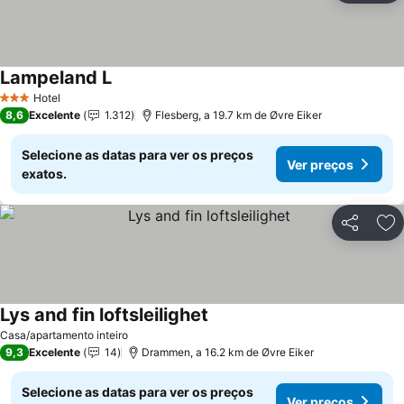
Lampeland L
Hotel
3 Estrelas
8,6
Excelente
1.312
Flesberg, a 19.7 km de Øvre Eiker
Selecione as datas para ver os preços
Ver preços
exatos.
Partilhar
Ad
Lys and fin loftsleilighet
Casa/apartamento inteiro
9,3
Excelente
14
Drammen, a 16.2 km de Øvre Eiker
Selecione as datas para ver os preços
Ver preços