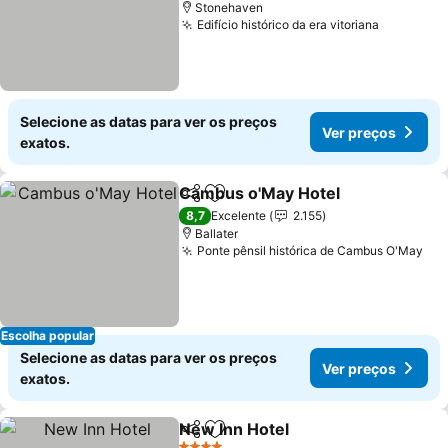
Stonehaven
Edifício histórico da era vitoriana
Selecione as datas para ver os preços
Ver preços
exatos.
Cambus o'May Hotel
Partilhar
Adicionar aos favoritos
8,7
Excelente
2.155
Ballater
Ponte pênsil histórica de Cambus O'May
Escolha popular
Selecione as datas para ver os preços
Ver preços
exatos.
New Inn Hotel
Partilhar
Adicionar aos favoritos