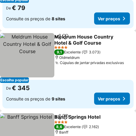
€ 79
De
Consulte os preços de
8 sites
Ver preços
Meldrum House Country
Partilhar
Adicionar aos favoritos
Hotel & Golf Course
4 Estrelas
9,1
Excelente
3.073
Oldmeldrum
Cúpulas de jantar privadas exclusivas
Escolha popular
€ 345
De
Consulte os preços de
9 sites
Ver preços
Banff Springs Hotel
Partilhar
Adicionar aos favoritos
4 Estrelas
8,6
Excelente
2.162
Banff