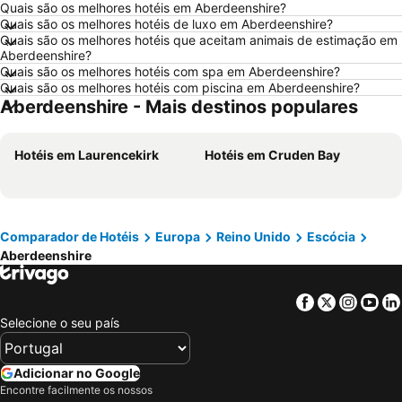
Quais são os melhores hotéis em Aberdeenshire?
Hotéis em Sangenjo
Hotéis em Nazaré
Quais são os melhores hotéis de luxo em Aberdeenshire?
Hotéis em Vigo
Hotéis em Vila Nova de Milfontes
Quais são os melhores hotéis que aceitam animais de estimação em
Aberdeenshire?
Hotéis em Isla Canela
Hotéis em Roma
Quais são os melhores hotéis com spa em Aberdeenshire?
Quais são os melhores hotéis com piscina em Aberdeenshire?
Hotéis em Vilamoura
Hotéis em Centro de Portugal
Aberdeenshire - Mais destinos populares
Hotéis em Sul de Espanha
Hotéis em Málaga
Hotéis em Minorca
Hotéis em Galiza
Hotéis em Laurencekirk
Hotéis em Cruden Bay
Hotéis em Andaluzia
Hotéis em Maiorca
Hotéis em Douro
Hotéis em Ilha do Sal
Hotéis em Ibiza
Hotéis em Região de Lisboa
Comparador de Hotéis
Europa
Reino Unido
Escócia
Hotéis em Serra da Estrela
Hotéis em Tenerife
Aberdeenshire
Hotéis em Costa da Luz
Hotéis em São Miguel
Hotéis em Gran Canaria
Hotéis em Malta
Facebook
Twitter
Insta
Yo
Selecione o seu país
Hotéis em Costa de Almería
Hotéis em Região de Viana do Castelo
Adicionar no Google
Encontre facilmente os nossos