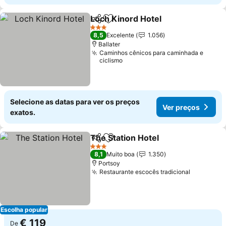
Loch Kinord Hotel
Partilhar
Adicionar aos favoritos
3 Estrelas
8,5
Excelente
1.056
Ballater
Caminhos cênicos para caminhada e
ciclismo
Selecione as datas para ver os preços
Ver preços
exatos.
The Station Hotel
Partilhar
Adicionar aos favoritos
3 Estrelas
8,1
Muito boa
1.350
Portsoy
Restaurante escocês tradicional
Escolha popular
€ 119
De