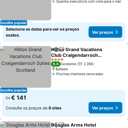
Quartos executivos com vista para o mar
Escolha popular
Selecione as datas para ver os preços
Ver preços
exatos.
Hilton Grand Vacations
Partilhar
Adicionar aos favoritos
Club Craigendarroch
Suites Scotland
4 Estrelas
9,0
Excelente
2.285
Ballater
Piscinas interiores renovadas
Escolha popular
€ 141
De
Consulte os preços de
6 sites
Ver preços
Douglas Arms Hotel
Partilhar
Adicionar aos favoritos