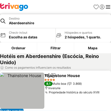
Favoritos
Iniciar
Me
Destino
Aberdeenshire
Check-in/out
Hóspedes e quartos
Escolha as datas
2 hóspedes, 1 quarto.
Ordenar
Filtrar
Mapa
Hotéis em Aberdeenshire (Escócia, Reino
Unido)
Como os pagamentos influenciam os resultados
Thainstone House
Partilhar
Adicionar aos favoritos
4 Estrelas
8,1
Muito boa
3.868
Inverurie
Propriedade histórica do século XVIII
Escolha popular