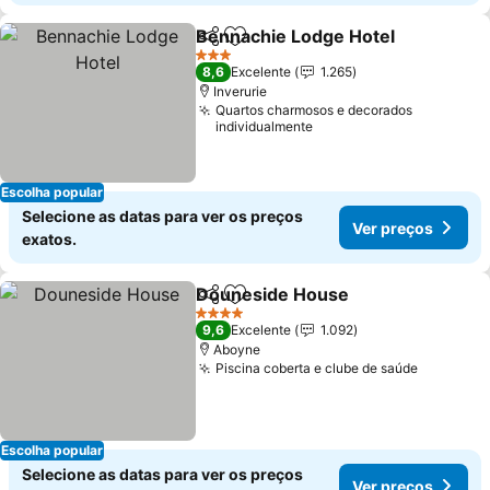
Bennachie Lodge Hotel
Partilhar
Adicionar aos favoritos
3 Estrelas
8,6
Excelente
1.265
Inverurie
Quartos charmosos e decorados
individualmente
Escolha popular
Selecione as datas para ver os preços
Ver preços
exatos.
Douneside House
Partilhar
Adicionar aos favoritos
4 Estrelas
9,6
Excelente
1.092
Aboyne
Piscina coberta e clube de saúde
Escolha popular
Selecione as datas para ver os preços
Ver preços