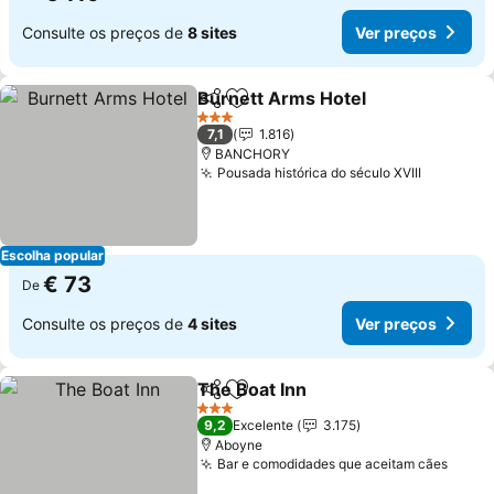
Consulte os preços de
8 sites
Ver preços
Burnett Arms Hotel
Partilhar
Adicionar aos favoritos
3 Estrelas
7,1
1.816
BANCHORY
Pousada histórica do século XVIII
Escolha popular
€ 73
De
Consulte os preços de
4 sites
Ver preços
The Boat Inn
Partilhar
Adicionar aos favoritos
3 Estrelas
9,2
Excelente
3.175
Aboyne
Bar e comodidades que aceitam cães