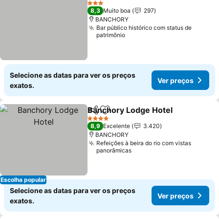
3 Estrelas
8,3
Muito boa
297
BANCHORY
Bar público histórico com status de
patrimônio
Selecione as datas para ver os preços
Ver preços
exatos.
Banchory Lodge Hotel
Partilhar
Adicionar aos favoritos
4 Estrelas
8,9
Excelente
3.420
BANCHORY
Refeições à beira do rio com vistas
panorâmicas
Escolha popular
Selecione as datas para ver os preços
Ver preços
exatos.