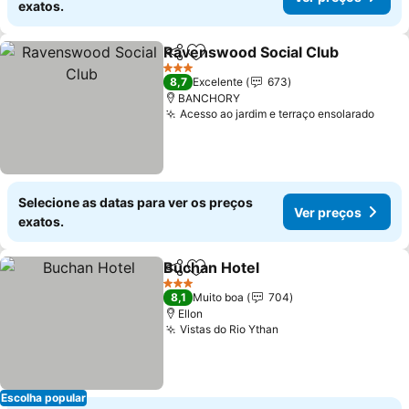
exatos.
Ravenswood Social Club
Partilhar
Adicionar aos favoritos
3 Estrelas
8,7
Excelente
673
BANCHORY
Acesso ao jardim e terraço ensolarado
Selecione as datas para ver os preços
Ver preços
exatos.
Buchan Hotel
Partilhar
Adicionar aos favoritos
3 Estrelas
8,1
Muito boa
704
Ellon
Vistas do Rio Ythan
Escolha popular