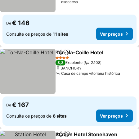
escocesa
€ 146
De
Consulte os preços de
11 sites
Ver preços
Tor-Na-Coille Hotel
Partilhar
Adicionar aos favoritos
4 Estrelas
8,8
Excelente
2.108
BANCHORY
Casa de campo vitoriana histórica
€ 167
De
Consulte os preços de
6 sites
Ver preços
Station Hotel Stonehaven
Partilhar
Adicionar aos favoritos