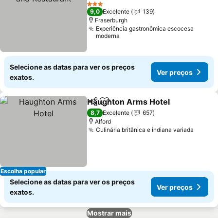
3 Estrelas
9,0
Excelente
139
Fraserburgh
Experiência gastronômica escocesa
moderna
Selecione as datas para ver os preços
Ver preços
exatos.
Haughton Arms Hotel
Partilhar
Adicionar aos favoritos
8,7
Excelente
657
Alford
Culinária britânica e indiana variada
Escolha popular
Selecione as datas para ver os preços
Ver preços
exatos.
Mostrar mais