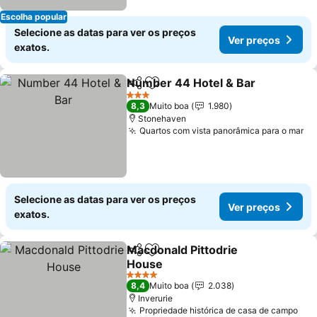
Escolha popular
Selecione as datas para ver os preços
Ver preços
exatos.
Number 44 Hotel & Bar
Partilhar
Adicionar aos favoritos
3 Estrelas
8,3
Muito boa
1.980
Stonehaven
Quartos com vista panorâmica para o mar
Selecione as datas para ver os preços
Ver preços
exatos.
Macdonald Pittodrie
Partilhar
Adicionar aos favoritos
House
4 Estrelas
8,4
Muito boa
2.038
Inverurie
Propriedade histórica de casa de campo