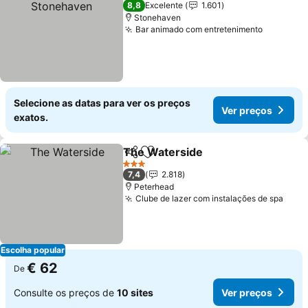
8,8
Excelente
1.601
Stonehaven
Bar animado com entretenimento
Selecione as datas para ver os preços
Ver preços
exatos.
The Waterside
Partilhar
Adicionar aos favoritos
3 Estrelas
7,4
2.818
Peterhead
Clube de lazer com instalações de spa
Escolha popular
€ 62
De
Consulte os preços de
10 sites
Ver preços