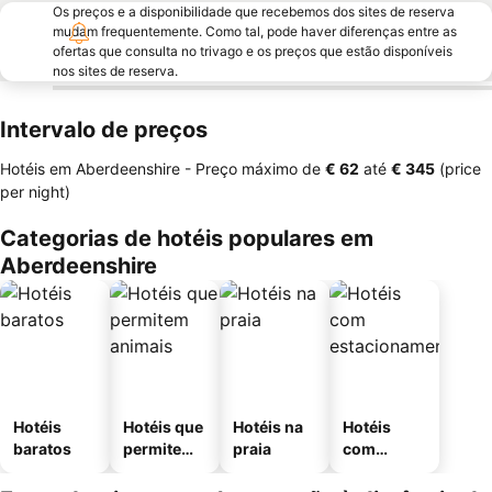
Os preços e a disponibilidade que recebemos dos sites de reserva
mudam frequentemente. Como tal, pode haver diferenças entre as
ofertas que consulta no trivago e os preços que estão disponíveis
nos sites de reserva.
Intervalo de preços
Hotéis em Aberdeenshire -
Preço máximo
de
‎€ 62
até
‎€ 345
(price
per night)
Categorias de hotéis populares em
Aberdeenshire
Hotéis
Hotéis que
Hotéis na
Hotéis
baratos
permitem
praia
com
animais
estaciona