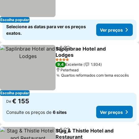
Escolha popular
Selecione as datas para ver os preços
Ver preços
exatos.
Saplinbrae Hotel and
Partilhar
Adicionar aos favoritos
Lodges
4 Estrelas
9,4
Excelente
1.934
Peterhead
Quartos reformados com tema escocês
Escolha popular
€ 155
De
Consulte os preços de
6 sites
Ver preços
Stag & Thistle Hotel and
Partilhar
Adicionar aos favoritos
Restaurant