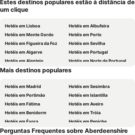
mento
Estes destinos populares estão à distância de
um clique
Hotéis em Lisboa
Hotéis em Albufeira
Hotéis em Monte Gordo
Hotéis em Porto
Hotéis em Figueira da Foz
Hotéis em Sevilha
Hotéis em Algarve
Hotéis em Portugal
Hotéis em Alentejo
Hotéis em Norte de Portugal
Mais destinos populares
Hotéis em Madeira
Hotéis em Espanha
Hotéis em Madrid
Hotéis em Sesimbra
Hotéis em Portimão
Hotéis em Islantilla
Hotéis em Fátima
Hotéis em Aveiro
Hotéis em Benidorm
Hotéis em Tróia
Hotéis em Évora
Hotéis em Peniche
Perguntas Frequentes sobre Aberdeenshire
Hotéis em Porto Santo
Hotéis em Barcelona