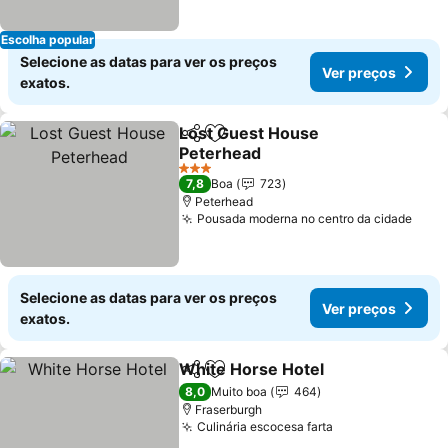
Escolha popular
Selecione as datas para ver os preços
Ver preços
exatos.
Lost Guest House
Partilhar
Adicionar aos favoritos
Peterhead
3 Estrelas
7,8
Boa
723
Peterhead
Pousada moderna no centro da cidade
Selecione as datas para ver os preços
Ver preços
exatos.
White Horse Hotel
Partilhar
Adicionar aos favoritos
8,0
Muito boa
464
Fraserburgh
Culinária escocesa farta