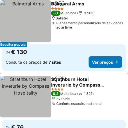
Balmoral Arms
Partilhar
Adicionar aos favoritos
4 Estrelas
8,1
Muito boa
3.563
Ballater
Planeamento personalizado de atividades
ao ar livre
Escolha popular
€ 130
De
Consulte os preços de
7 sites
Ver preços
Strathburn Hotel
Partilhar
Adicionar aos favoritos
Inverurie by Compass
Hospitality
4 Estrelas
8,2
Muito boa
1.327
Inverurie
Conforto escocês tradicional
€ 76
De