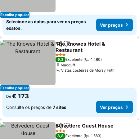
Escolha popular
Selecione as datas para ver os preços
Ver preços
exatos.
The Knowes Hotel &
Partilhar
Adicionar aos favoritos
Restaurant
3 Estrelas
9,3
Excelente
1.460
Macduff
Vistas costeiras de Moray Firth
Escolha popular
€ 173
De
Consulte os preços de
7 sites
Ver preços
Belvedere Guest House
Partilhar
Adicionar aos favoritos
3 Estrelas
8,8
Excelente
1.583