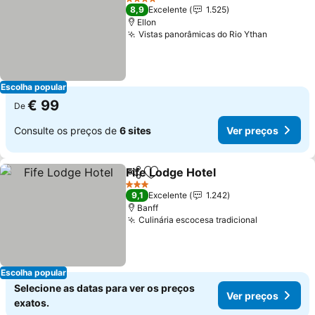
4 Estrelas
8,9
Excelente
1.525
Ellon
Vistas panorâmicas do Rio Ythan
Escolha popular
€ 99
De
Consulte os preços de
6 sites
Ver preços
Fife Lodge Hotel
Partilhar
Adicionar aos favoritos
3 Estrelas
9,1
Excelente
1.242
Banff
Culinária escocesa tradicional
Escolha popular
Selecione as datas para ver os preços
Ver preços
exatos.