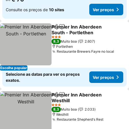
Consulte os preços de
10 sites
Ver preços
Premier Inn Aberdeen
Partilhar
Adicionar aos favoritos
South - Portlethen
3 Estrelas
8,3
Muito boa
2.607
Portlethen
Restaurante Brewers Fayre no local
Escolha popular
Selecione as datas para ver os preços
Ver preços
exatos.
Premier Inn Aberdeen
Partilhar
Adicionar aos favoritos
Westhill
3 Estrelas
8,3
Muito boa
2.033
Westhill
Restaurante Shepherd's Rest