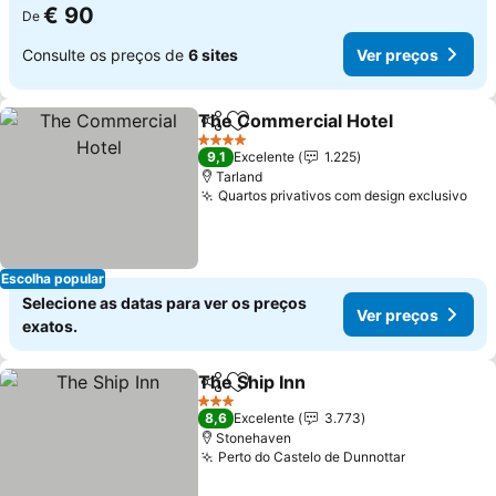
€ 90
De
Consulte os preços de
6 sites
Ver preços
The Commercial Hotel
Partilhar
Adicionar aos favoritos
4 Estrelas
9,1
Excelente
1.225
Tarland
Quartos privativos com design exclusivo
Escolha popular
Selecione as datas para ver os preços
Ver preços
exatos.
The Ship Inn
Partilhar
Adicionar aos favoritos
3 Estrelas
8,6
Excelente
3.773
Stonehaven
Perto do Castelo de Dunnottar