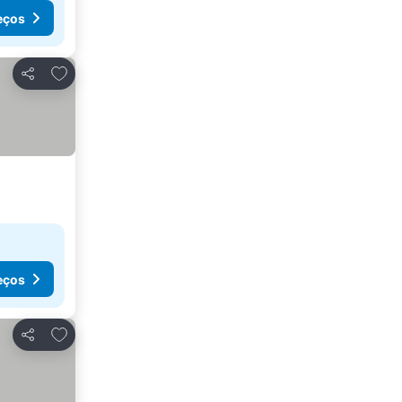
eços
Adicionar aos favoritos
Partilhar
eços
Adicionar aos favoritos
Partilhar