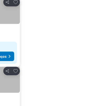
Adicionar aos favoritos
Partilhar
eços
Adicionar aos favoritos
Partilhar