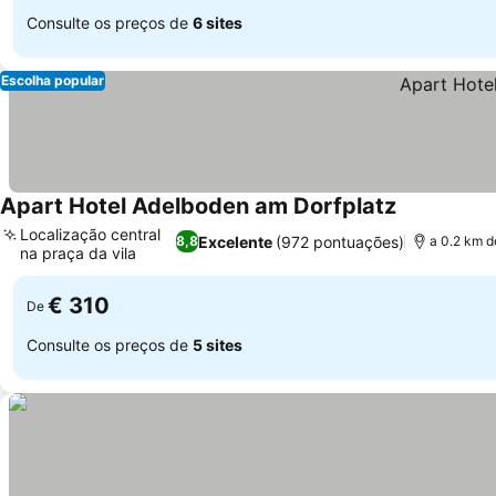
Consulte os preços de
6 sites
Escolha popular
Apart Hotel Adelboden am Dorfplatz
Localização central
Excelente
(972 pontuações)
8,8
a 0.2 km d
na praça da vila
€ 310
De
Consulte os preços de
5 sites