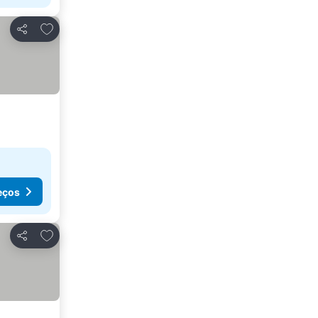
Adicionar aos favoritos
Partilhar
eços
Adicionar aos favoritos
Partilhar