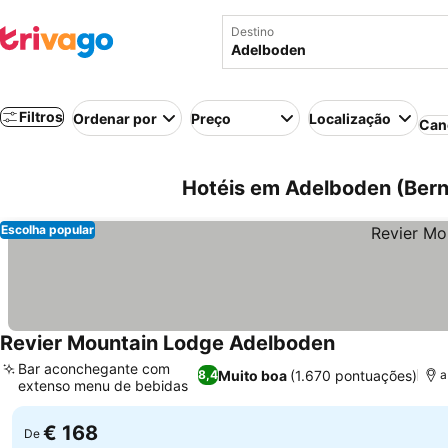
Destino
Filtros
Ordenar por
Preço
Localização
Can
Hotéis em Adelboden (Bern
Escolha popular
Revier Mountain Lodge Adelboden
Bar aconchegante com
Muito boa
(1.670 pontuações)
8,4
a
extenso menu de bebidas
€ 168
De