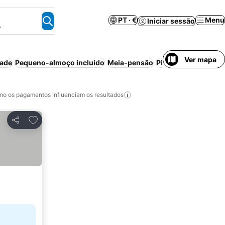
PT · €
Menu
Iniciar sessão
.
Ver mapa
dade
Pequeno-almoço incluído
Meia-pensão
Piscina
Estacionam
o os pagamentos influenciam os resultados
Adicionar aos favoritos
Partilhar