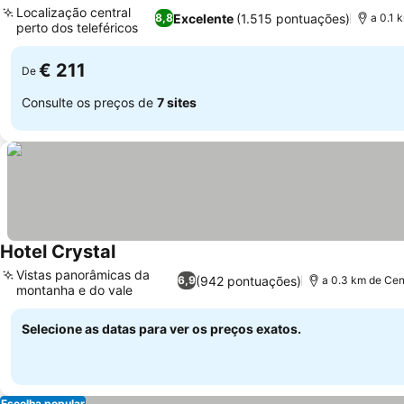
Localização central
Excelente
(1.515 pontuações)
8,8
a 0.1 
perto dos teleféricos
€ 211
De
Consulte os preços de
7 sites
Hotel Crystal
Vistas panorâmicas da
(942 pontuações)
6,9
a 0.3 km de Cen
montanha e do vale
Selecione as datas para ver os preços exatos.
Escolha popular