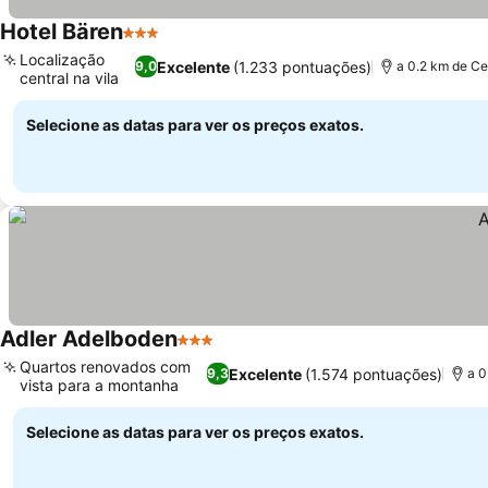
Hotel Bären
3 Estrelas
Localização
Excelente
(1.233 pontuações)
9,0
a 0.2 km de Ce
central na vila
Selecione as datas para ver os preços exatos.
Adler Adelboden
3 Estrelas
Quartos renovados com
Excelente
(1.574 pontuações)
9,3
a 0
vista para a montanha
Selecione as datas para ver os preços exatos.