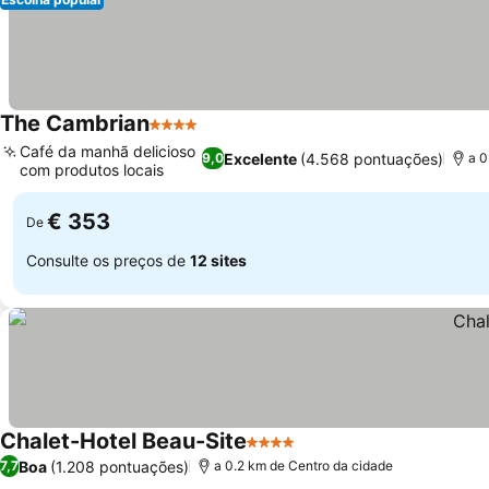
The Cambrian
4 Estrelas
Café da manhã delicioso
Excelente
(4.568 pontuações)
9,0
a 0
com produtos locais
€ 353
De
Consulte os preços de
12 sites
Chalet-Hotel Beau-Site
4 Estrelas
Boa
(1.208 pontuações)
7,7
a 0.2 km de Centro da cidade