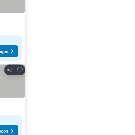
eços
Adicionar aos favoritos
Partilhar
eços