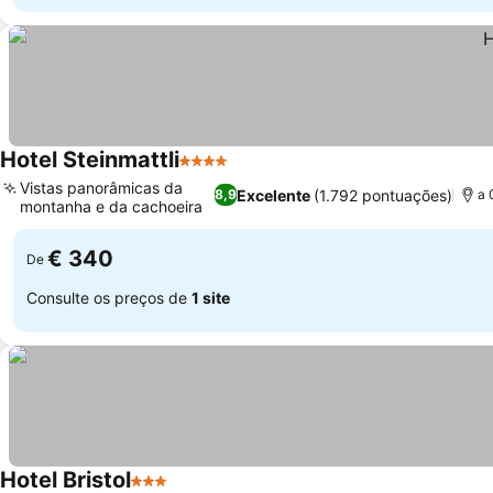
Hotel Steinmattli
4 Estrelas
Vistas panorâmicas da
Excelente
(1.792 pontuações)
8,9
a 
montanha e da cachoeira
€ 340
De
Consulte os preços de
1 site
Hotel Bristol
3 Estrelas