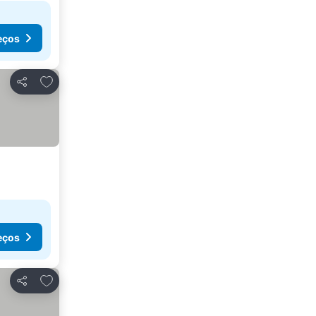
eços
Adicionar aos favoritos
Partilhar
eços
Adicionar aos favoritos
Partilhar