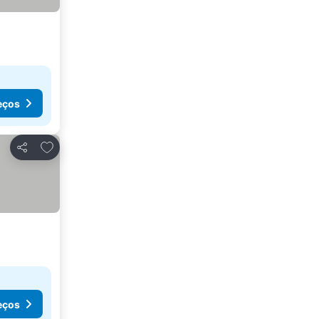
eços
Adicionar aos favoritos
Partilhar
eços