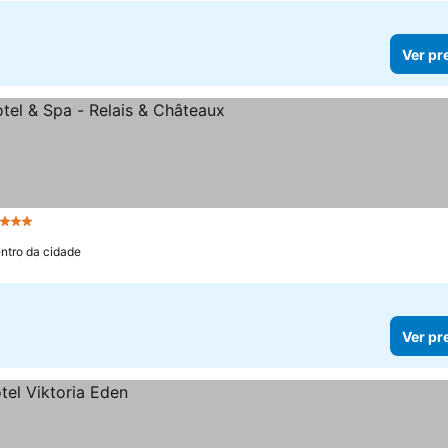
Ver pr
 Estrelas
ntro da cidade
Ver pr