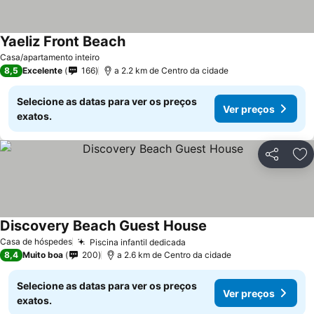
Yaeliz Front Beach
Ver preços
Casa/apartamento inteiro
8,5
Excelente
166
a 2.2 km de Centro da cidade
Selecione as datas para ver os preços
Ver preços
exatos.
Partilhar
Ad
Discovery Beach Guest House
Ver preços
Casa de hóspedes
Piscina infantil dedicada
Ver preços
8,4
Muito boa
200
a 2.6 km de Centro da cidade
Selecione as datas para ver os preços
Ver preços
exatos.