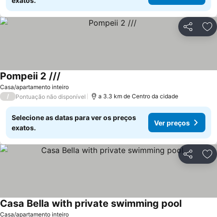
exatos.
Partilhar
Ad
Pompeii 2 ///
Ver preços
Casa/apartamento inteiro
/
a 3.3 km de Centro da cidade
Pontuação não disponível
Selecione as datas para ver os preços
Ver preços
exatos.
Partilhar
Ad
Casa Bella with private swimming pool
Ver preço
Casa/apartamento inteiro