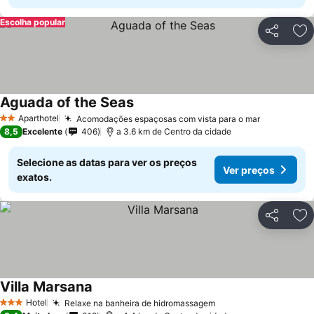
Escolha popular
Partilhar
Ad
Aguada of the Seas
Ver preços
Aparthotel
Acomodações espaçosas com vista para o mar
Ver preço
2 Estrelas
8,5
Excelente
406
a 3.6 km de Centro da cidade
Selecione as datas para ver os preços
Ver preços
exatos.
Partilhar
Ad
Villa Marsana
Ver preços
Hotel
Relaxe na banheira de hidromassagem
Ver preços
3 Estrelas