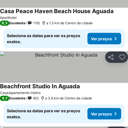
Casa Peace Haven Beach House Aguada
Ver pr
Aparthotel
9,3
Excelente
116
a 1.3 km de Centro da cidade
Selecione as datas para ver os preços
Ver preços
exatos.
Partilhar
Ad
Beachfront Studio In Aguada
Ver preços
Casa/apartamento inteiro
9,7
Excelente
60
a 3.6 km de Centro da cidade
Selecione as datas para ver os preços
Ver preços
exatos.