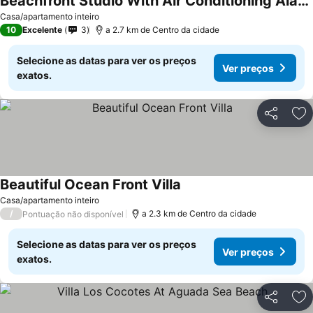
Beachfront Studio With Air Conditioning Alamar 1
Ver preços
Casa/apartamento inteiro
10
Excelente
3
a 2.7 km de Centro da cidade
Selecione as datas para ver os preços
Ver preços
exatos.
Partilhar
Ad
Beautiful Ocean Front Villa
Ver preços
Casa/apartamento inteiro
/
a 2.3 km de Centro da cidade
Pontuação não disponível
Selecione as datas para ver os preços
Ver preços
exatos.
Partilhar
Ad