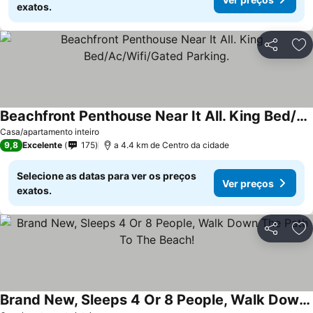
exatos.
Partilhar
Ad
Beachfront Penthouse Near It All. King Bed/Ac/Wifi/Gated Parking.
Ver preços
Casa/apartamento inteiro
9,8
Excelente
175
a 4.4 km de Centro da cidade
Selecione as datas para ver os preços
Ver preços
exatos.
Partilhar
Ad
Brand New, Sleeps 4 Or 8 People, Walk Down The Path To The Beach!