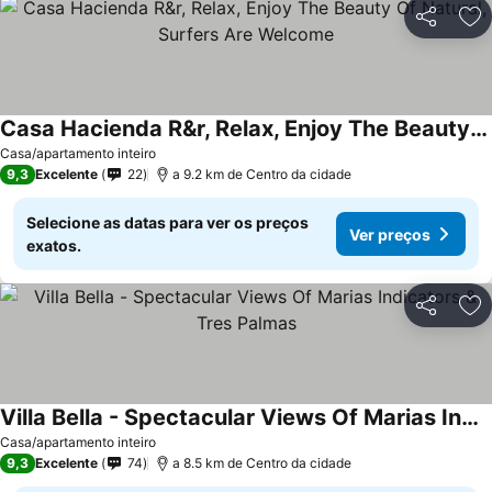
Partilhar
Ad
Casa Hacienda R&r, Relax, Enjoy The Beauty Of Natural, Surfers Are Welcome
Ver preços
Casa/apartamento inteiro
9,3
Excelente
22
a 9.2 km de Centro da cidade
Selecione as datas para ver os preços
Ver preços
exatos.
Partilhar
Ad
Villa Bella - Spectacular Views Of Marias Indicators & Tres Palmas
Ver preços
Casa/apartamento inteiro
9,3
Excelente
74
a 8.5 km de Centro da cidade