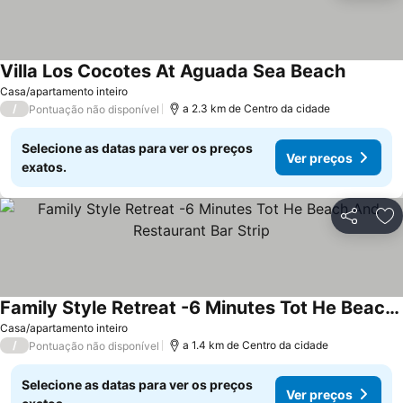
Villa Los Cocotes At Aguada Sea Beach
Ver pre
Casa/apartamento inteiro
/
a 2.3 km de Centro da cidade
Pontuação não disponível
Selecione as datas para ver os preços
Ver preços
exatos.
Partilhar
Ad
Family Style Retreat -6 Minutes Tot He Beach And Restaurant Bar Strip
Ver preços
Casa/apartamento inteiro
/
a 1.4 km de Centro da cidade
Pontuação não disponível
Selecione as datas para ver os preços
Ver preços