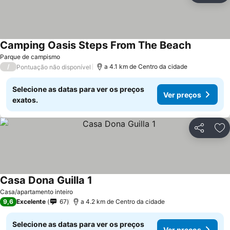
Camping Oasis Steps From The Beach
Ver preço
Parque de campismo
/
a 4.1 km de Centro da cidade
Pontuação não disponível
Selecione as datas para ver os preços
Ver preços
exatos.
Partilhar
Ad
Casa Dona Guilla 1
Ver preços
Casa/apartamento inteiro
9,6
Excelente
67
a 4.2 km de Centro da cidade
Selecione as datas para ver os preços
Ver preços