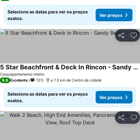
Selecione as datas para ver os preços
Ver preços
exatos.
Partilhar
Ad
5 Star Beachfront & Deck In Rincon - Sandy Beach - 3 Br
Ver preços
Casa/apartamento inteiro
9,6
Excelente
151
a 7.3 km de Centro da cidade
Selecione as datas para ver os preços
Ver preços
exatos.
Partilhar
Ad