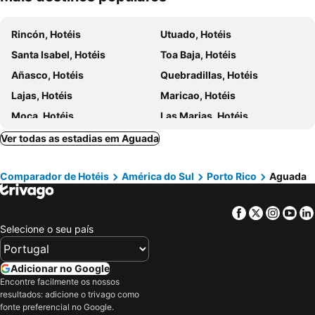
Rincón, Hotéis
Utuado, Hotéis
Santa Isabel, Hotéis
Toa Baja, Hotéis
Añasco, Hotéis
Quebradillas, Hotéis
Lajas, Hotéis
Maricao, Hotéis
Moca, Hotéis
Las Marias, Hotéis
Lares, Hotéis
Yauco, Hotéis
Ver todas as estadias em Aguada
Juana Diaz, Hotéis
San Juan, Hotéis
Comparador de Hotéis
América do Sul
Porto Rico
Aguada
Carolina, Hotéis
Ponce, Hotéis
Isabela, Hotéis
Mayaguez, Hotéis
Facebook
Twitter
Insta
Yo
Rio Grande, Hotéis
Fajardo, Hotéis
Selecione o seu país
Aguadilla, Hotéis
Adicionar no Google
Encontre facilmente os nossos
resultados: adicione o trivago como
fonte preferencial no Google.