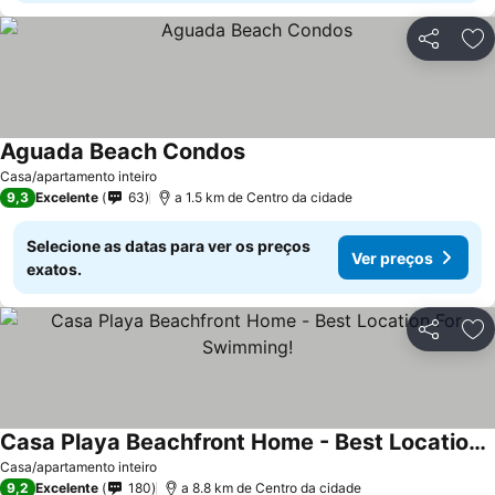
Partilhar
Ad
Aguada Beach Condos
Ver preços
Casa/apartamento inteiro
9,3
Excelente
63
a 1.5 km de Centro da cidade
Selecione as datas para ver os preços
Ver preços
exatos.
Partilhar
Ad
Casa Playa Beachfront Home - Best Location For Swimming!
Ver preços
Casa/apartamento inteiro
9,2
Excelente
180
a 8.8 km de Centro da cidade