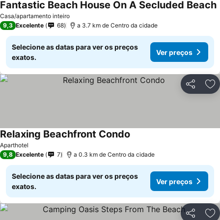
Fantastic Beach House On A Secluded Beach
Casa/apartamento inteiro
9,3
Excelente
68
a 3.7 km de Centro da cidade
Selecione as datas para ver os preços
Ver preços
exatos.
Partilhar
Ad
Relaxing Beachfront Condo
Ver preços
Aparthotel
9,8
Excelente
7
a 0.3 km de Centro da cidade
Selecione as datas para ver os preços
Ver preços
exatos.
Partilhar
Ad