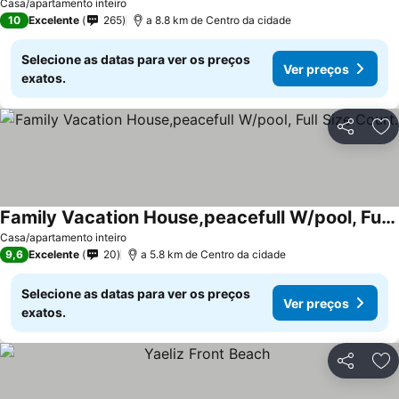
Ver preços
Casa/apartamento inteiro
10
Excelente
265
a 8.8 km de Centro da cidade
Selecione as datas para ver os preços
Ver preços
exatos.
Partilhar
Ad
Family Vacation House,peacefull W/pool, Full Size Court.
Ver preços
Casa/apartamento inteiro
9,6
Excelente
20
a 5.8 km de Centro da cidade
Selecione as datas para ver os preços
Ver preços
exatos.
Partilhar
Ad