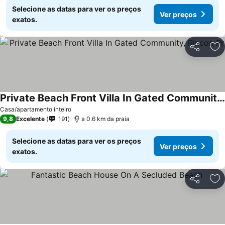
Selecione as datas para ver os preços
Ver preços
exatos.
Partilhar
Ad
Private Beach Front Villa In Gated Community, Rincon Pr
Ver preços
Casa/apartamento inteiro
9,8
Excelente
191
a 0.6 km da praia
Selecione as datas para ver os preços
Ver preços
exatos.
Partilhar
Ad