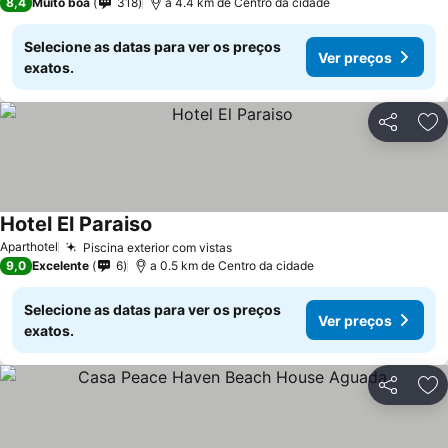
8,4
Muito boa
318
a 4.4 km de Centro da cidade
Selecione as datas para ver os preços
Ver preços
exatos.
Partilhar
Ad
Hotel El Paraiso
Ver preços
Aparthotel
Piscina exterior com vistas
Ver preços
9,0
Excelente
6
a 0.5 km de Centro da cidade
Selecione as datas para ver os preços
Ver preços
exatos.
Partilhar
Ad