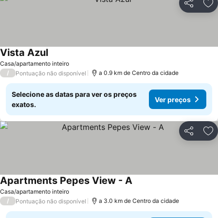
Partilhar
Ad
Vista Azul
Ver preços
Casa/apartamento inteiro
/
a 0.9 km de Centro da cidade
Pontuação não disponível
Selecione as datas para ver os preços
Ver preços
exatos.
Partilhar
Ad
Apartments Pepes View - A
Ver preços
Casa/apartamento inteiro
/
a 3.0 km de Centro da cidade
Pontuação não disponível