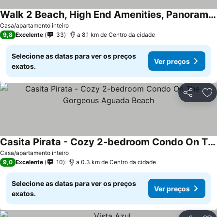
Walk 2 Beach, High End Amenities, Panoramic Sunset View, Roof Top Deck
Ver preços
Casa/apartamento inteiro
9,8
Excelente
33
a 8.1 km de Centro da cidade
Selecione as datas para ver os preços
Ver preços
exatos.
Partilhar
Ad
Casita Pirata - Cozy 2-bedroom Condo On The Gorgeous Aguada Beach
Ver preços
Casa/apartamento inteiro
9,0
Excelente
10
a 0.3 km de Centro da cidade
Selecione as datas para ver os preços
Ver preços
exatos.