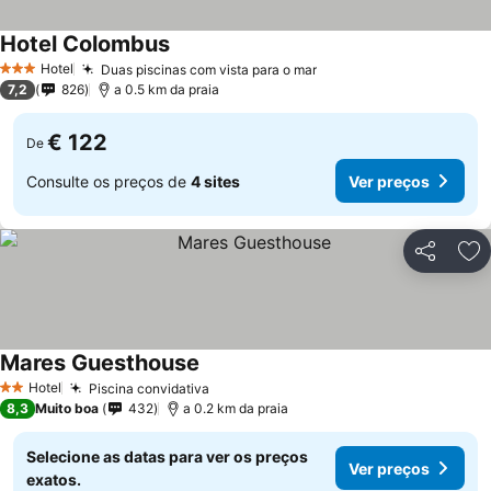
Hotel Colombus
Ver preços
Hotel
Duas piscinas com vista para o mar
Ver preços
3 Estrelas
7,2
826
a 0.5 km da praia
€ 122
De
Consulte os preços de
4 sites
Ver preços
Partilhar
Ad
Mares Guesthouse
Ver preços
Hotel
Piscina convidativa
Ver preços
2 Estrelas
8,3
Muito boa
432
a 0.2 km da praia
Selecione as datas para ver os preços
Ver preços
exatos.