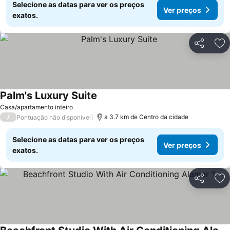
Selecione as datas para ver os preços
Ver preços
exatos.
Partilhar
Ad
Palm's Luxury Suite
Ver preços
Casa/apartamento inteiro
/
a 3.7 km de Centro da cidade
Pontuação não disponível
Selecione as datas para ver os preços
Ver preços
exatos.
Partilhar
Ad