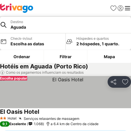
Favoritos
Iniciar
Me
Destino
Aguada
Check-in/out
Hóspedes e quartos
Escolha as datas
2 hóspedes, 1 quarto.
Ordenar
Filtrar
Mapa
Hotéis em Aguada (Porto Rico)
Como os pagamentos influenciam os resultados
Escolha popular
Partilhar
Ad
El Oasis Hotel
Ver preços
Hotel
Serviços relaxantes de massagem
Ver preços
2 Estrelas
9,1
Excelente
1.068
a 6.4 km de Centro da cidade