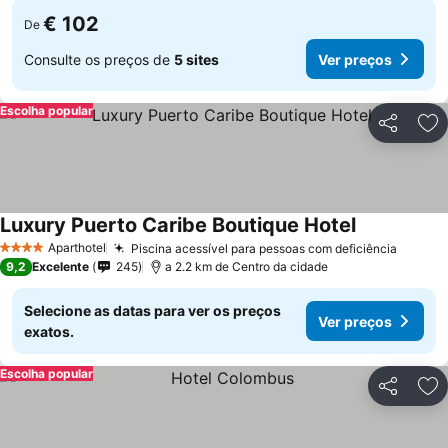
€ 102
De
Consulte os preços de
5 sites
Ver preços
Escolha popular
Partilhar
Ad
Luxury Puerto Caribe Boutique Hotel
Ver preços
Aparthotel
Piscina acessível para pessoas com deficiência
Ver pr
4 Estrelas
9,2
Excelente
245
a 2.2 km de Centro da cidade
Selecione as datas para ver os preços
Ver preços
exatos.
Escolha popular
Partilhar
Ad