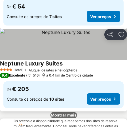
€ 54
De
Consulte os preços de
7 sites
Ver preços
Partilhar
Ad
Neptune Luxury Suites
Ver preços
Hotel
Aluguel de iates e helicópteros
Ver preços
4 Estrelas
9,4
Excelente
516
a 0.4 km de Centro da cidade
€ 205
De
Consulte os preços de
10 sites
Ver preços
Mostrar mais
Os preços e a disponibilidade que recebemos dos sites de reserva
mudam frequentemente. Como tal, pode haver diferenças entre as