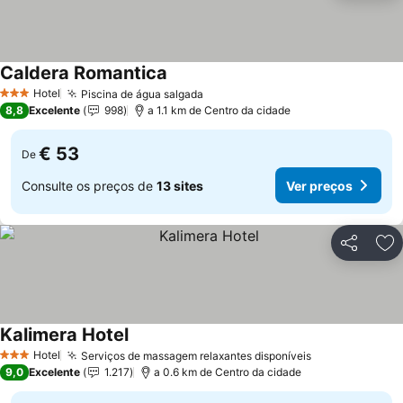
Caldera Romantica
Ver preços
Hotel
Piscina de água salgada
Ver preços
3 Estrelas
8,8
Excelente
998
a 1.1 km de Centro da cidade
€ 53
De
Consulte os preços de
13 sites
Ver preços
Partilhar
Ad
Kalimera Hotel
Ver preços
Hotel
Serviços de massagem relaxantes disponíveis
Ver preços
3 Estrelas
9,0
Excelente
1.217
a 0.6 km de Centro da cidade