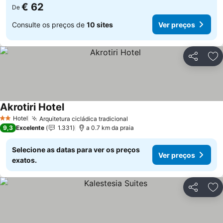
€ 62
De
Consulte os preços de
10 sites
Ver preços
Partilhar
Ad
Akrotiri Hotel
Ver preços
Hotel
Arquitetura cicládica tradicional
Ver preços
2 Estrelas
9,3
Excelente
1.331
a 0.7 km da praia
Selecione as datas para ver os preços
Ver preços
exatos.
Partilhar
Ad