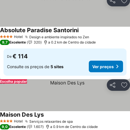
Partilhar
Ad
Absolute Paradise Santorini
Ver preços
Hotel
Design e ambiente inspirados no Zen
Ver preços
4 Estrelas
9,7
Excelente
320
a 0.2 km de Centro da cidade
€ 114
De
Consulte os preços de
5 sites
Ver preços
Escolha popular
Partilhar
Ad
Maison Des Lys
Ver preços
Hotel
Serviços relaxantes de spa
Ver preços
4 Estrelas
9,0
Excelente
1.607
a 0.9 km de Centro da cidade