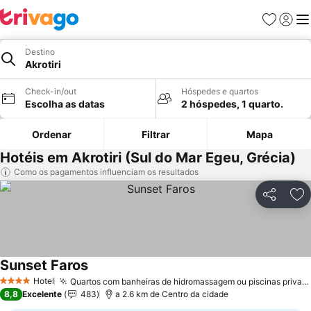
Favoritos
Iniciar
Me
Destino
Akrotiri
Check-in/out
Hóspedes e quartos
Escolha as datas
2 hóspedes, 1 quarto.
Ordenar
Filtrar
Mapa
Hotéis em Akrotiri (Sul do Mar Egeu, Grécia)
Como os pagamentos influenciam os resultados
Partilhar
Ad
Sunset Faros
Ver preços
Hotel
Quartos com banheiras de hidromassagem ou piscinas privativas
4 Estrelas
8,8
Excelente
483
a 2.6 km de Centro da cidade