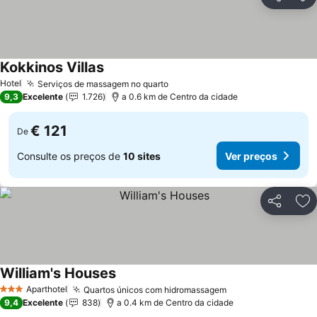
Partilhar
Ad
Kokkinos Villas
Ver preços
Hotel
Serviços de massagem no quarto
Ver preços
9,3
Excelente
1.726
a 0.6 km de Centro da cidade
€ 121
De
Consulte os preços de
10 sites
Ver preços
Partilhar
Ad
William's Houses
Ver preços
Aparthotel
Quartos únicos com hidromassagem
Ver preços
3 Estrelas
9,4
Excelente
838
a 0.4 km de Centro da cidade