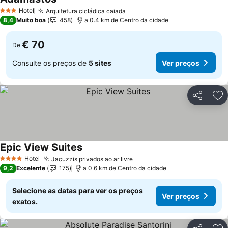
Ver preços
Hotel
Arquitetura cicládica caiada
Ver preços
3 Estrelas
8,4
Muito boa
458
a 0.4 km de Centro da cidade
€ 70
De
Consulte os preços de
5 sites
Ver preços
Partilhar
Ad
Epic View Suites
Ver preços
Hotel
Jacuzzis privados ao ar livre
Ver preços
4 Estrelas
9,2
Excelente
175
a 0.6 km de Centro da cidade
Selecione as datas para ver os preços
Ver preços
exatos.