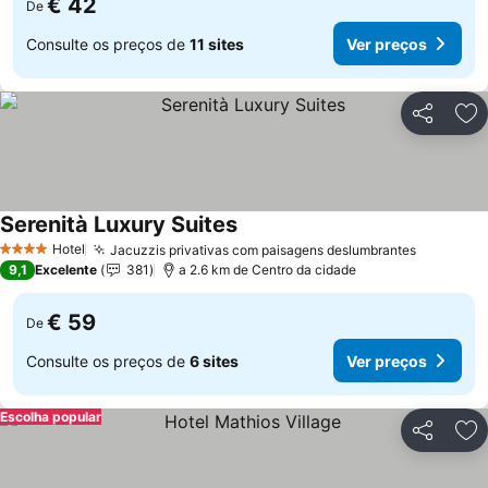
€ 42
De
Consulte os preços de
11 sites
Ver preços
Partilhar
Ad
Serenità Luxury Suites
Ver preços
Hotel
Jacuzzis privativas com paisagens deslumbrantes
Ver preç
4 Estrelas
9,1
Excelente
381
a 2.6 km de Centro da cidade
€ 59
De
Consulte os preços de
6 sites
Ver preços
Escolha popular
Partilhar
Ad