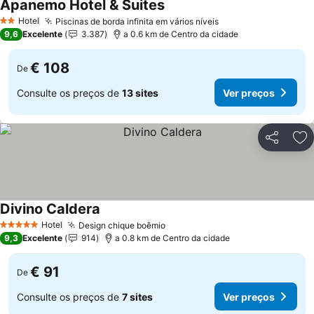
Apanemo Hotel & Suites
Ver preços
Hotel
Piscinas de borda infinita em vários níveis
Ver preços
2 Estrelas
9,6
Excelente
3.387
a 0.6 km de Centro da cidade
€ 108
De
Consulte os preços de
13 sites
Ver preços
Partilhar
Ad
Divino Caldera
Ver preços
Hotel
Design chique boêmio
Ver preços
5 Estrelas
9,3
Excelente
914
a 0.8 km de Centro da cidade
€ 91
De
Consulte os preços de
7 sites
Ver preços