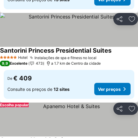
Partilhar
Ad
Santorini Princess Presidential Suites
Ver preços
Hotel
Instalações de spa e fitness no local
Ver preços
5 Estrelas
9,9
Excelente
473
a 1.7 km de Centro da cidade
€ 409
De
Consulte os preços de
12 sites
Ver preços
Escolha popular
Partilhar
Ad