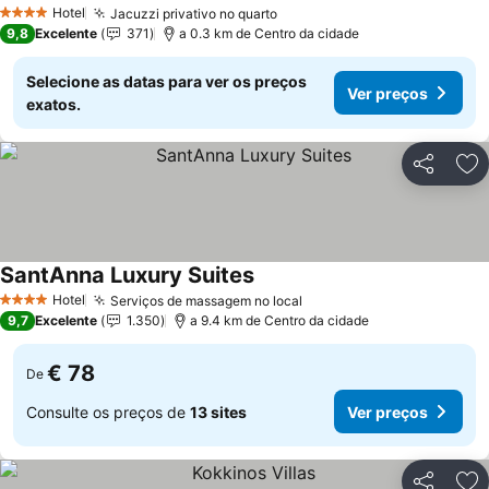
Ver preços
Hotel
Jacuzzi privativo no quarto
Ver preços
4 Estrelas
9,8
Excelente
371
a 0.3 km de Centro da cidade
Selecione as datas para ver os preços
Ver preços
exatos.
Partilhar
Ad
SantAnna Luxury Suites
Ver preços
Hotel
Serviços de massagem no local
Ver preços
4 Estrelas
9,7
Excelente
1.350
a 9.4 km de Centro da cidade
€ 78
De
Consulte os preços de
13 sites
Ver preços