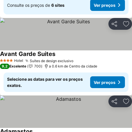
Consulte os preços de
6 sites
Ver preços
Partilhar
Ad
Avant Garde Suites
Ver preços
Hotel
Suítes de design exclusivo
Ver preços
4 Estrelas
9,2
Excelente
700
a 0.6 km de Centro da cidade
Selecione as datas para ver os preços
Ver preços
exatos.
Partilhar
Ad
Adamastos