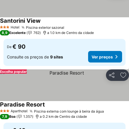
Santorini View
Ver preços
Hotel
Piscina exterior sazonal
Ver preços
3 Estrelas
8,9
Excelente
762
a 1.0 km de Centro da cidade
€ 90
De
Consulte os preços de
9 sites
Ver preços
Escolha popular
Partilhar
Ad
Paradise Resort
Ver preços
Aparthotel
Piscina externa com lounge à beira da água
Ver preços
3 Estrelas
7,9
Boa
1.357
a 0.2 km de Centro da cidade