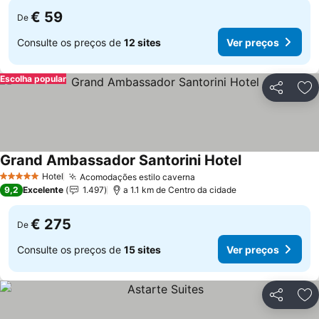
€ 59
De
Consulte os preços de
12 sites
Ver preços
Escolha popular
Partilhar
Ad
Grand Ambassador Santorini Hotel
Ver preços
Hotel
Acomodações estilo caverna
Ver preços
5 Estrelas
9,2
Excelente
1.497
a 1.1 km de Centro da cidade
€ 275
De
Consulte os preços de
15 sites
Ver preços
Partilhar
Ad