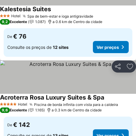
Kalestesia Suites
Ver preços
Hotel
Spa de bem-estar e ioga antigravidade
Ver preços
3 Estrelas
9,2
Excelente
1.087
a 0.6 km de Centro da cidade
€ 76
De
Consulte os preços de
12 sites
Ver preços
Partilhar
Ad
Acroterra Rosa Luxury Suites & Spa
Ver preços
Hotel
Piscina de borda infinita com vista para a caldeira
Ver pre
5 Estrelas
9,6
Excelente
1.165
a 0.3 km de Centro da cidade
€ 142
De
Consulte os preços de
13 sites
Ver preços