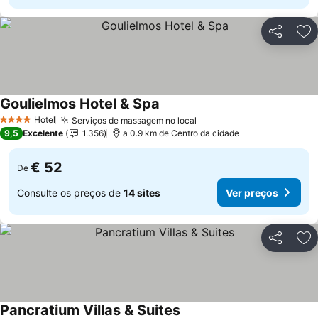
Partilhar
Ad
Goulielmos Hotel & Spa
Ver preços
Hotel
Serviços de massagem no local
Ver preços
4 Estrelas
9,5
Excelente
1.356
a 0.9 km de Centro da cidade
€ 52
De
Consulte os preços de
14 sites
Ver preços
Partilhar
Ad
Pancratium Villas & Suites