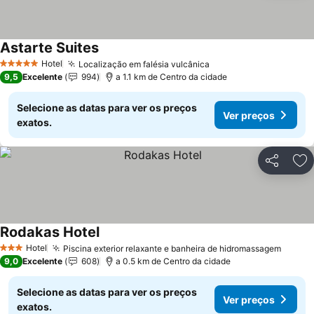
Astarte Suites
Ver preços
Hotel
Localização em falésia vulcânica
Ver preços
5 Estrelas
9,5
Excelente
994
a 1.1 km de Centro da cidade
Selecione as datas para ver os preços
Ver preços
exatos.
Partilhar
Ad
Rodakas Hotel
Ver preços
Hotel
Piscina exterior relaxante e banheira de hidromassagem
Ver p
3 Estrelas
9,0
Excelente
608
a 0.5 km de Centro da cidade
Selecione as datas para ver os preços
Ver preços
exatos.