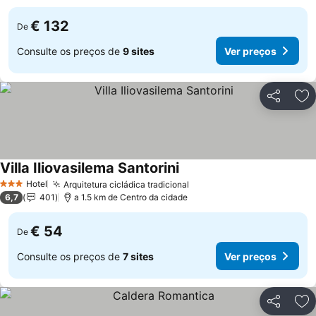
€ 132
De
Consulte os preços de
9 sites
Ver preços
Partilhar
Ad
Villa Iliovasilema Santorini
Ver preços
Hotel
Arquitetura cicládica tradicional
Ver preços
3 Estrelas
6,7
401
a 1.5 km de Centro da cidade
€ 54
De
Consulte os preços de
7 sites
Ver preços
Partilhar
Ad