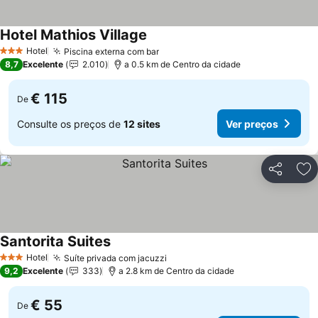
Hotel Mathios Village
Ver preços
Hotel
Piscina externa com bar
Ver preços
3 Estrelas
8,7
Excelente
2.010
a 0.5 km de Centro da cidade
€ 115
De
Consulte os preços de
12 sites
Ver preços
Partilhar
Ad
Santorita Suites
Ver preços
Hotel
Suíte privada com jacuzzi
Ver preços
3 Estrelas
9,2
Excelente
333
a 2.8 km de Centro da cidade
€ 55
De