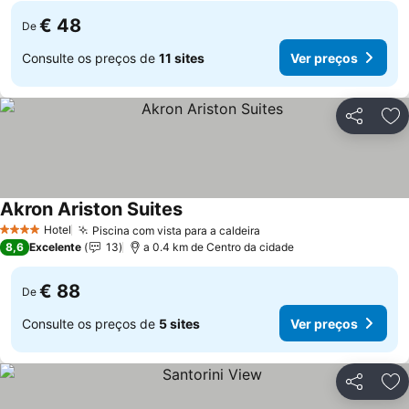
€ 48
De
Consulte os preços de
11 sites
Ver preços
Partilhar
Ad
Akron Ariston Suites
Ver preços
Hotel
Piscina com vista para a caldeira
Ver preços
4 Estrelas
8,6
Excelente
13
a 0.4 km de Centro da cidade
€ 88
De
Consulte os preços de
5 sites
Ver preços
Partilhar
Ad