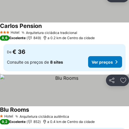
Carlos Pension
Ver preços
Hotel
Arquitetura cicládica tradicional
Ver preços
3 Estrelas
8,6
Excelente
849
a 0.2 km de Centro da cidade
€ 36
De
Consulte os preços de
8 sites
Ver preços
Partilhar
Ad
Blu Rooms
Ver preços
Hotel
Arquitetura cicládica autêntica
Ver preços
1 Estrelas
9,2
Excelente
852
a 0.4 km de Centro da cidade