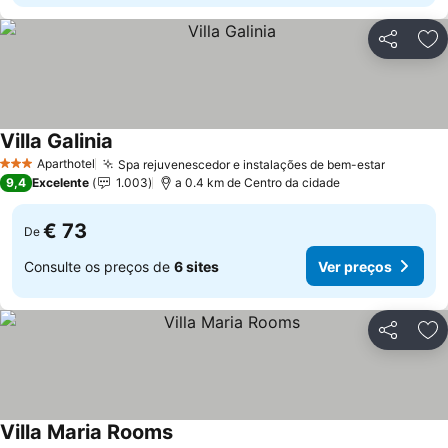
Partilhar
Ad
Villa Galinia
Ver preços
Aparthotel
Spa rejuvenescedor e instalações de bem-estar
Ver pre
3 Estrelas
9,4
Excelente
1.003
a 0.4 km de Centro da cidade
€ 73
De
Consulte os preços de
6 sites
Ver preços
Partilhar
Ad
Villa Maria Rooms
Ver preços