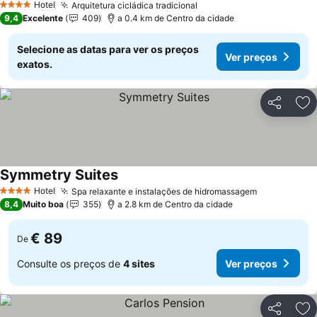
Hotel
Arquitetura cicládica tradicional
Ver preços
4 Estrelas
9,4
Excelente
409
a 0.4 km de Centro da cidade
Selecione as datas para ver os preços
Ver preços
exatos.
Partilhar
Ad
Symmetry Suites
Ver preços
Hotel
Spa relaxante e instalações de hidromassagem
Ver preços
4 Estrelas
8,4
Muito boa
355
a 2.8 km de Centro da cidade
€ 89
De
Consulte os preços de
4 sites
Ver preços
Partilhar
Ad