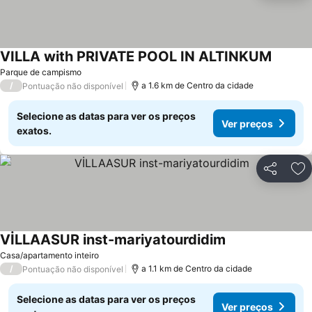
VILLA with PRIVATE POOL IN ALTINKUM
Ver pre
Parque de campismo
/
a 1.6 km de Centro da cidade
Pontuação não disponível
Selecione as datas para ver os preços
Ver preços
exatos.
Partilhar
Ad
VİLLAASUR inst-mariyatourdidim
Ver preços
Casa/apartamento inteiro
/
a 1.1 km de Centro da cidade
Pontuação não disponível
Selecione as datas para ver os preços
Ver preços