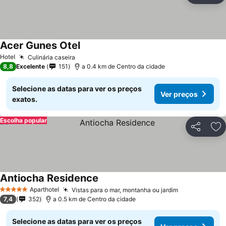
Acer Gunes Otel
Ver preços
Hotel
Culinária caseira
Ver preços
8,8
Excelente
151
a 0.4 km de Centro da cidade
Selecione as datas para ver os preços
Ver preços
exatos.
Escolha popular
Partilhar
Ad
Antiocha Residence
Ver preços
Aparthotel
Vistas para o mar, montanha ou jardim
Ver preços
5 Estrelas
7,4
352
a 0.5 km de Centro da cidade
Selecione as datas para ver os preços