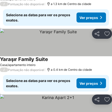
/
a 1.3 km de Centro da cidade
Pontuação não disponível
Selecione as datas para ver os preços
Ver preços
exatos.
Partilhar
Ad
Yaraşır Family Suite
Ver preços
Casa/apartamento inteiro
/
a 0.4 km de Centro da cidade
Pontuação não disponível
Selecione as datas para ver os preços
Ver preços
exatos.
Partilhar
Ad