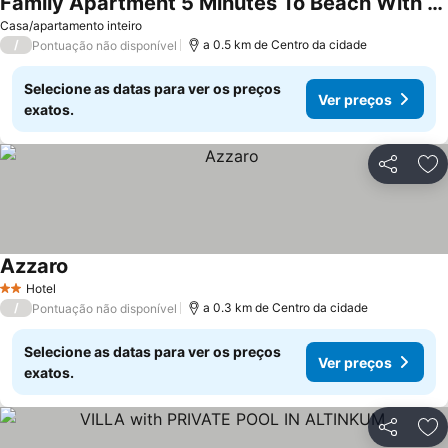
Family Apartment 5 Minutes To Beach With Swimming Pool And Snack Restaurant
Ver preços
Casa/apartamento inteiro
/
a 0.5 km de Centro da cidade
Pontuação não disponível
Selecione as datas para ver os preços
Ver preços
exatos.
Partilhar
Ad
Azzaro
Ver preços
Hotel
2 Estrelas
/
a 0.3 km de Centro da cidade
Pontuação não disponível
Selecione as datas para ver os preços
Ver preços
exatos.
Partilhar
Ad