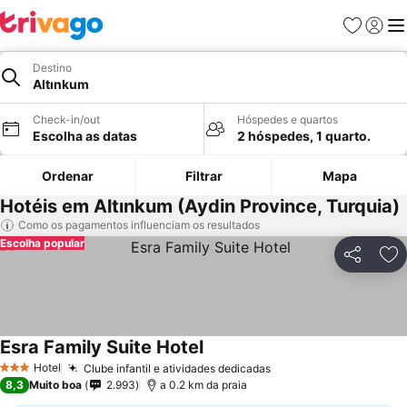
Favoritos
Iniciar
Me
Destino
Altınkum
Check-in/out
Hóspedes e quartos
Escolha as datas
2 hóspedes, 1 quarto.
Ordenar
Filtrar
Mapa
Hotéis em Altınkum (Aydin Province, Turquia)
Como os pagamentos influenciam os resultados
Escolha popular
Partilhar
Ad
Esra Family Suite Hotel
Ver preços
Hotel
Clube infantil e atividades dedicadas
Ver preços
3 Estrelas
8,3
Muito boa
2.993
a 0.2 km da praia