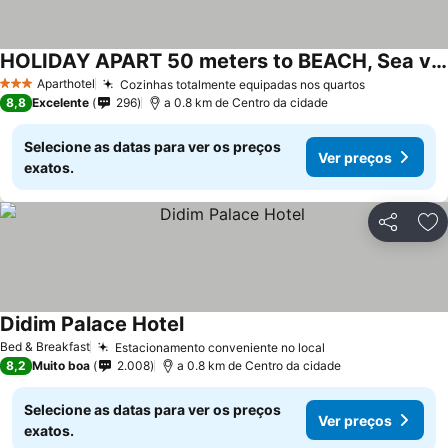
HOLIDAY APART 50 meters to BEACH, Sea view apartments
Ver preços
Aparthotel
Cozinhas totalmente equipadas nos quartos
Ver preços
3 Estrelas
8,8
Excelente
296
a 0.8 km de Centro da cidade
Selecione as datas para ver os preços
Ver preços
exatos.
Partilhar
Ad
Didim Palace Hotel
Ver preços
Bed & Breakfast
Estacionamento conveniente no local
Ver preços
8,2
Muito boa
2.008
a 0.8 km de Centro da cidade
Selecione as datas para ver os preços
Ver preços
exatos.