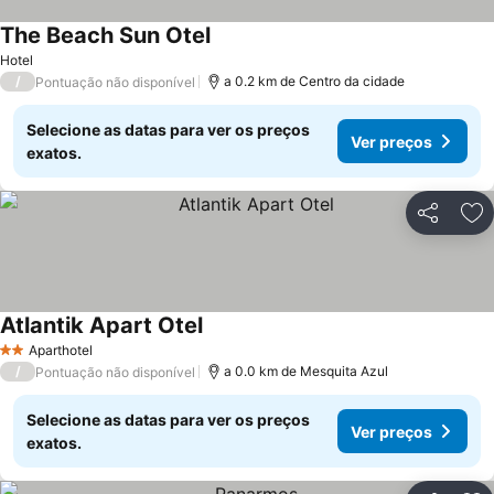
The Beach Sun Otel
Ver preços
Hotel
/
a 0.2 km de Centro da cidade
Pontuação não disponível
Selecione as datas para ver os preços
Ver preços
exatos.
Partilhar
Ad
Atlantik Apart Otel
Ver preços
Aparthotel
2 Estrelas
/
a 0.0 km de Mesquita Azul
Pontuação não disponível
Selecione as datas para ver os preços
Ver preços
exatos.