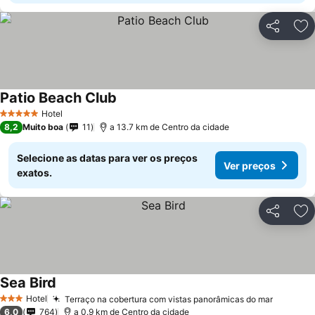
Partilhar
Ad
Patio Beach Club
Ver preços
Hotel
5 Estrelas
8,2
Muito boa
11
a 13.7 km de Centro da cidade
Selecione as datas para ver os preços
Ver preços
exatos.
Partilhar
Ad
Sea Bird
Ver preços
Hotel
Terraço na cobertura com vistas panorâmicas do mar
Ver pre
3 Estrelas
6,0
764
a 0.9 km de Centro da cidade