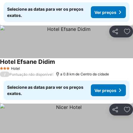
Selecione as datas para ver os preços
Ver preços
exatos.
Partilhar
Ad
Hotel Efsane Didim
Ver preços
Hotel
3 Estrelas
/
a 0.8 km de Centro da cidade
Pontuação não disponível
Selecione as datas para ver os preços
Ver preços
exatos.
Partilhar
Ad