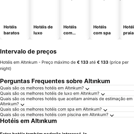
Hotéis
Hotéis de
Hotéis
Hotéis
Hotéi
baratos
luxo
com
com spa
praia
piscinas
Intervalo de preços
Hotéis em Altınkum -
Preço máximo
de
‎€ 133
até
‎€ 133
(price per
night)
Perguntas Frequentes sobre Altınkum
Quais são os melhores hotéis em Altınkum?
Quais são os melhores hotéis de luxo em Altınkum?
Quais são os melhores hotéis que aceitam animais de estimação em
Altınkum?
Quais são os melhores hotéis com spa em Altınkum?
Quais são os melhores hotéis com piscina em Altınkum?
Hotéis em Altınkum
Estes hotéis também poderão interessá-lo...