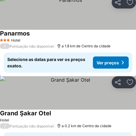
Partilhar
Ad
Panarmos
Ver preços
Hotel
3 Estrelas
/
a 1.8 km de Centro da cidade
Pontuação não disponível
Selecione as datas para ver os preços
Ver preços
exatos.
Partilhar
Ad
Grand Şakar Otel
Ver preços
Hotel
/
a 0.2 km de Centro da cidade
Pontuação não disponível