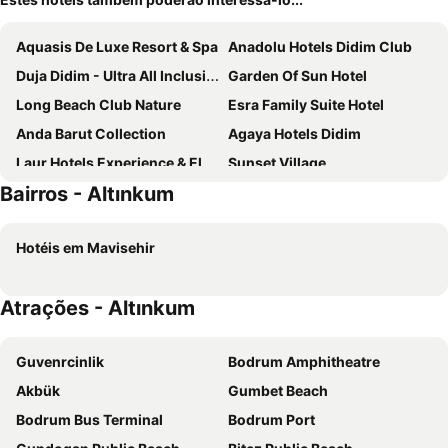
Aquasis De Luxe Resort & Spa
Anadolu Hotels Didim Club
Duja Didim - Ultra All Inclusive
Garden Of Sun Hotel
Long Beach Club Nature
Esra Family Suite Hotel
Anda Barut Collection
Agaya Hotels Didim
Laur Hotels Experience & Elegance
Sunset Village
Bairros - Altınkum
Akra Didim Resort & Spa
Temple Miletos Spa Hotel
Surer Otel
Kent
Hotéis em Mavisehir
Hotel Fiesta Beach
Maya World Didyma Hotel
Ramada Resort by Wyndham Akbuk
Maxeria Blue Didyma
Atrações - Altınkum
Akbük Palace Hotel & Residence
Guvenrcinlik
Bodrum Amphitheatre
Akbük
Gumbet Beach
Bodrum Bus Terminal
Bodrum Port