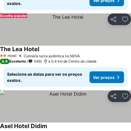
Ver preços
exatos.
Escolha popular
Partilhar
Ad
The Lea Hotel
Ver preços
Hotel
Culinária turca autêntica no NEIVA
Ver preços
2 Estrelas
8,9
Excelente
546
a 0.4 km de Centro da cidade
Selecione as datas para ver os preços
Ver preços
exatos.
Partilhar
Ad
Asel Hotel Didim
Ver preços