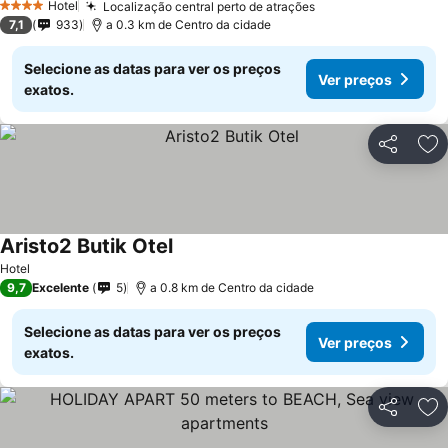
Hotel
Localização central perto de atrações
Ver preços
4 Estrelas
7,1
933
a 0.3 km de Centro da cidade
Selecione as datas para ver os preços
Ver preços
exatos.
Partilhar
Ad
Aristo2 Butik Otel
Ver preços
Hotel
9,7
Excelente
5
a 0.8 km de Centro da cidade
Selecione as datas para ver os preços
Ver preços
exatos.
Partilhar
Ad