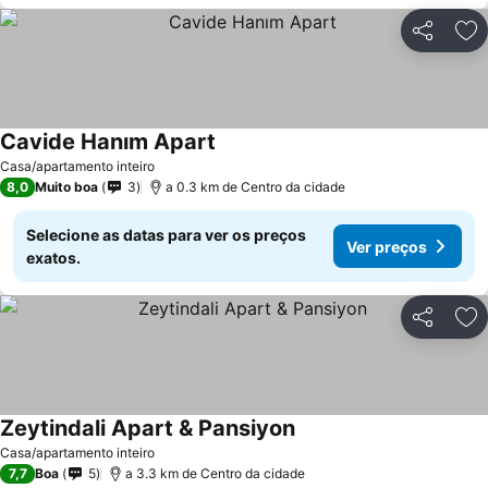
Partilhar
Ad
Cavide Hanım Apart
Ver preços
Casa/apartamento inteiro
8,0
Muito boa
3
a 0.3 km de Centro da cidade
Selecione as datas para ver os preços
Ver preços
exatos.
Partilhar
Ad
Zeytindali Apart & Pansiyon
Ver preços
Casa/apartamento inteiro
7,7
Boa
5
a 3.3 km de Centro da cidade