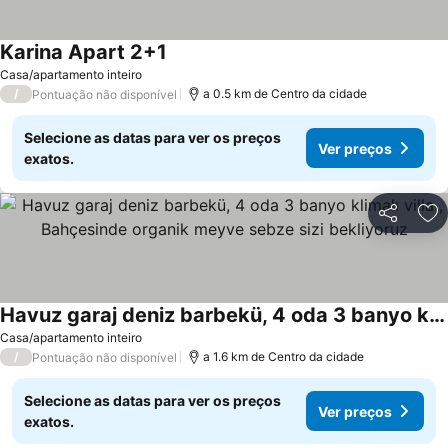
Karina Apart 2+1
Ver preços
Casa/apartamento inteiro
/
a 0.5 km de Centro da cidade
Pontuação não disponível
Selecione as datas para ver os preços
Ver preços
exatos.
Partilhar
Ad
Havuz garaj deniz barbekü, 4 oda 3 banyo klimalı villa , Bahçesinde organik meyve sebze sizi bekliyoruz
Ver preços
Casa/apartamento inteiro
/
a 1.6 km de Centro da cidade
Pontuação não disponível
Selecione as datas para ver os preços
Ver preços
exatos.