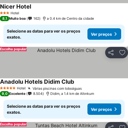
Nicer Hotel
Ver preços
Hotel
3 Estrelas
8,1
Muito boa
162
a 0.4 km de Centro da cidade
Selecione as datas para ver os preços
Ver preços
exatos.
Escolha popular
Partilhar
Ad
Anadolu Hotels Didim Club
Ver preços
Hotel
Várias piscinas com toboáguas
Ver preços
5 Estrelas
9,0
Excelente
8.504
Didim, a 1.4 km de Altınkum
Selecione as datas para ver os preços
Ver preços
exatos.
Escolha popular