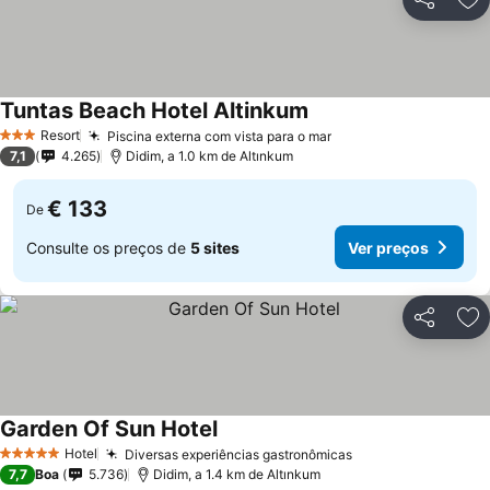
Partilhar
Ad
Tuntas Beach Hotel Altinkum
Ver preços
Resort
Piscina externa com vista para o mar
Ver preços
3 Estrelas
7,1
4.265
Didim, a 1.0 km de Altınkum
€ 133
De
Consulte os preços de
5 sites
Ver preços
Partilhar
Ad
Garden Of Sun Hotel
Ver preços
Hotel
Diversas experiências gastronômicas
Ver preços
5 Estrelas
7,7
Boa
5.736
Didim, a 1.4 km de Altınkum