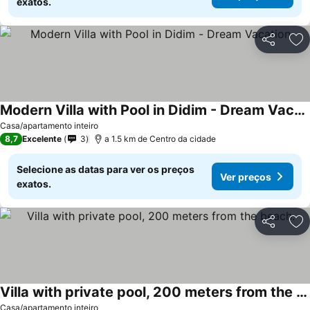
exatos.
Partilhar
Ad
Modern Villa with Pool in Didim - Dream Vacation
Ver preços
Casa/apartamento inteiro
8,7
Excelente
3
a 1.5 km de Centro da cidade
Selecione as datas para ver os preços
Ver preços
exatos.
Partilhar
Ad
Villa with private pool, 200 meters from the beach.
Ver preços
Casa/apartamento inteiro