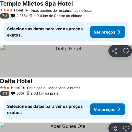
Temple Miletos Spa Hotel
Ver preços
Hotel
Duas opções de restaurantes no local
Ver preços
4 Estrelas
7,2
2.855
a 0.4 km de Centro da cidade
Selecione as datas para ver os preços
Ver preços
exatos.
Partilhar
Ad
Delta Hotel
Ver preços
Hotel
Deliciosa culinária local e buffet
Ver preços
3 Estrelas
7,1
666
a 0.1 km da praia
Selecione as datas para ver os preços
Ver preços
exatos.
Partilhar
Ad