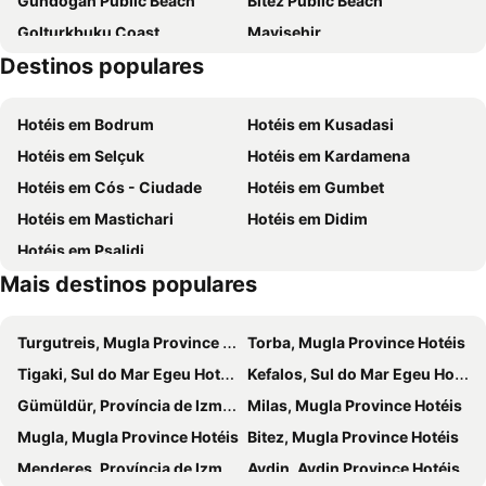
Gundogan Public Beach
Bitez Public Beach
Golturkbuku Coast
Mavisehir
Destinos populares
Bafa Gölü
Spilia beach
Gulluk Limani
Milas - Bodrum Airport
Hotéis em Bodrum
Hotéis em Kusadasi
Marina Yacht Club
Halikarnas
Hotéis em Selçuk
Hotéis em Kardamena
Altinkum Beach
Promenade
Hotéis em Cós - Ciudade
Hotéis em Gumbet
Oteller Onu Beach
Yalikoy
Hotéis em Mastichari
Hotéis em Didim
3. Koy Public Beach
D-Marin Didim Marina
Hotéis em Psalidi
Apollo Temple
Didim Aqua Park
Mais destinos populares
Klima
Τiganakia
Potokaki
Club Sahte Cennet bar and restaurant
Turgutreis, Mugla Province Hotéis
Torba, Mugla Province Hotéis
Diamond Beach - Gold Beach
Rabbit Island
Tigaki, Sul do Mar Egeu Hotéis
Kefalos, Sul do Mar Egeu Hotéis
Canakkale Limani
Gümüldür, Província de Izmir Hotéis
Milas, Mugla Province Hotéis
Mugla, Mugla Province Hotéis
Bitez, Mugla Province Hotéis
Menderes, Província de Izmir Hotéis
Aydin, Aydin Province Hotéis