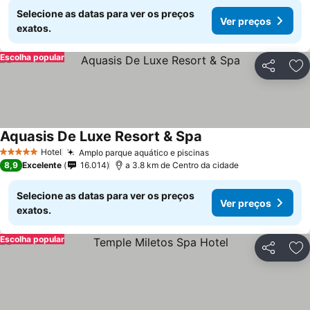
Selecione as datas para ver os preços
Ver preços
exatos.
Escolha popular
Partilhar
Ad
Aquasis De Luxe Resort & Spa
Ver preços
Hotel
Amplo parque aquático e piscinas
Ver preços
5 Estrelas
8,9
Excelente
16.014
a 3.8 km de Centro da cidade
Selecione as datas para ver os preços
Ver preços
exatos.
Escolha popular
Partilhar
Ad