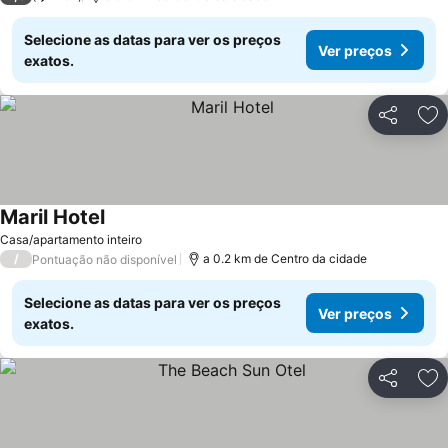
Selecione as datas para ver os preços
Ver preços
exatos.
Partilhar
Ad
Maril Hotel
Ver preços
Casa/apartamento inteiro
/
a 0.2 km de Centro da cidade
Pontuação não disponível
Selecione as datas para ver os preços
Ver preços
exatos.
Partilhar
Ad