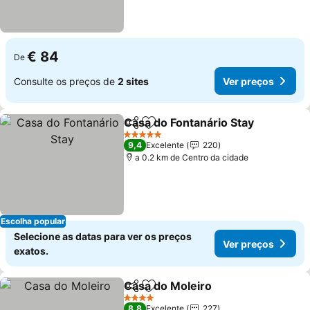
€ 84
De
Consulte os preços de
2 sites
Ver preços
Casa do Fontanário Stay
Partilhar
Adicionar aos favoritos
5 Estrelas
9,4
Excelente
220
a 0.2 km de Centro da cidade
Escolha popular
Selecione as datas para ver os preços
Ver preços
exatos.
Casa do Moleiro
Partilhar
Adicionar aos favoritos
4 Estrelas
8,8
Excelente
227