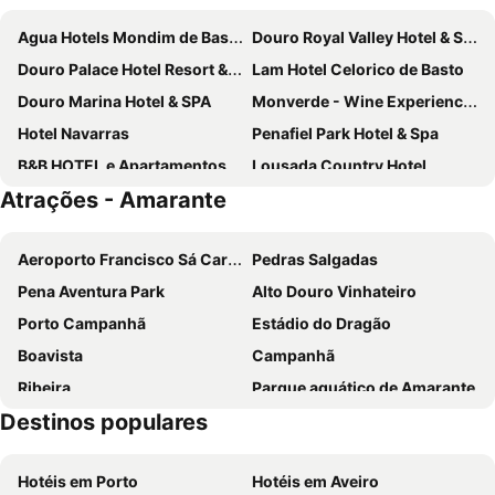
Agua Hotels Mondim de Basto
Douro Royal Valley Hotel & Spa
Douro Palace Hotel Resort & Spa
Lam Hotel Celorico de Basto
Douro Marina Hotel & SPA
Monverde - Wine Experience Hotel - by Unlock Hotels
Hotel Navarras
Penafiel Park Hotel & Spa
B&B HOTEL e Apartamentos Felgueiras
Lousada Country Hotel
Atrações - Amarante
Lavandeira Douro Nature & Wellness
Hotel Porto Antigo
Casa das Lérias
Casa da Calcada
Aeroporto Francisco Sá Carneiro
Pedras Salgadas
Douro Suites
4615 Hotel
Pena Aventura Park
Alto Douro Vinhateiro
Mondim Hotel & Spa
Casa Augusta - QUINTA
Porto Campanhã
Estádio do Dragão
Alojamento Local Tamega
Hotel Comércio
Boavista
Campanhã
Quinta Das Escomoeiras
Hotel Rural Quinta da Cruz
Ribeira
Parque aquático de Amarante
Private Douro- Quinta das Susandas
Covelo - The Original Rooms and Suites
Destinos populares
SPA Termal de Pedras Salgadas
Pavilhão Multiusos Gondomar
Alojamento das Caldas
Casa do Ribeirinho
Cais de Gaia
Igreja de Peso da Régua
FH Hotel
Casa das Mourôas
Hotéis em Porto
Hotéis em Aveiro
Magikland
Pavilhão Rosa Mota
Quinta d'Areda Wine&Pool Experience
Dom Hotel