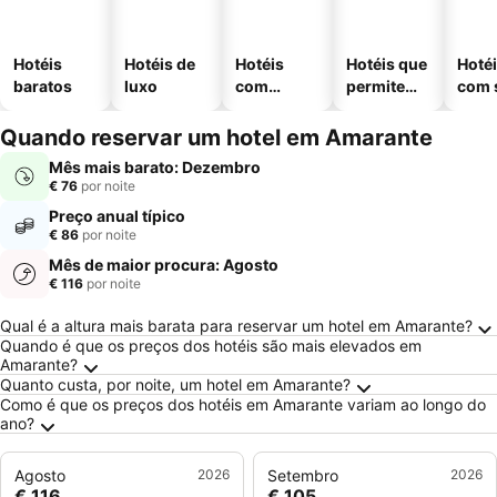
Hotéis
Hotéis de
Hotéis
Hotéis que
Hoté
baratos
luxo
com
permitem
com 
piscinas
animais
Quando reservar um hotel em Amarante
Mês mais barato: Dezembro
€ 76
por noite
Preço anual típico
€ 86
por noite
Mês de maior procura: Agosto
€ 116
por noite
Perguntas Frequentes sobre Amarante
Qual é a altura mais barata para reservar um hotel em Amarante?
Quando é que os preços dos hotéis são mais elevados em
Amarante?
Quanto custa, por noite, um hotel em Amarante?
Como é que os preços dos hotéis em Amarante variam ao longo do
ano?
Agosto
2026
Setembro
2026
€ 116
€ 105