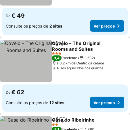
€ 49
De
Consulte os preços de
2 sites
Ver preços
Covelo - The Original
Partilhar
Adicionar aos favoritos
Rooms and Suites
3 Estrelas
9,4
Excelente
1.502
a 0.2 km de Centro da cidade
Pisos aquecidos nos quartos
€ 62
De
Consulte os preços de
12 sites
Ver preços
Casa do Ribeirinho
Partilhar
Adicionar aos favoritos
2 Estrelas
9,1
Excelente
1.218