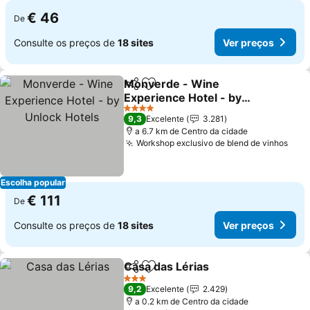
€ 46
De
Consulte os preços de
18 sites
Ver preços
Monverde - Wine
Partilhar
Adicionar aos favoritos
Experience Hotel - by
Unlock Hotels
4 Estrelas
9,3
Excelente
3.281
a 6.7 km de Centro da cidade
Workshop exclusivo de blend de vinhos
Escolha popular
€ 111
De
Consulte os preços de
18 sites
Ver preços
Casa das Lérias
Partilhar
Adicionar aos favoritos
3 Estrelas
9,2
Excelente
2.429
a 0.2 km de Centro da cidade