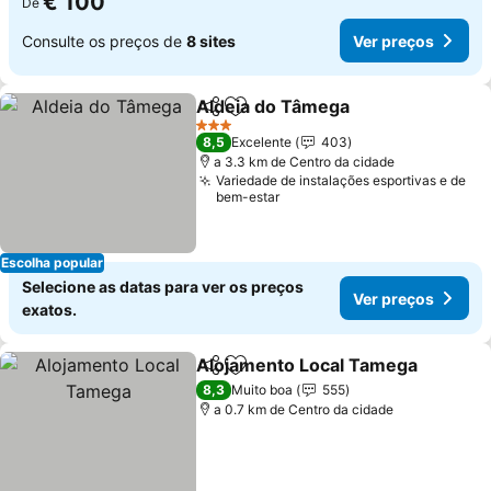
€ 100
De
Consulte os preços de
8 sites
Ver preços
Aldeia do Tâmega
Partilhar
Adicionar aos favoritos
3 Estrelas
8,5
Excelente
403
a 3.3 km de Centro da cidade
Variedade de instalações esportivas e de
bem-estar
Escolha popular
Selecione as datas para ver os preços
Ver preços
exatos.
Alojamento Local Tamega
Partilhar
Adicionar aos favoritos
8,3
Muito boa
555
a 0.7 km de Centro da cidade