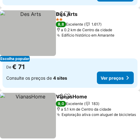
Des Arts
Partilhar
Adicionar aos favoritos
2 Estrelas
8,8
Excelente
1.617
a 0.2 km de Centro da cidade
Edifício histórico em Amarante
Escolha popular
€ 71
De
Consulte os preços de
4 sites
Ver preços
VianasHome
Partilhar
Adicionar aos favoritos
9,0
Excelente
183
a 5.1 km de Centro da cidade
Exploração ativa com aluguel de bicicletas