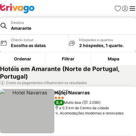
Favoritos
Iniciar
Me
Destino
Amarante
Check-in/out
Hóspedes e quartos
Escolha as datas
2 hóspedes, 1 quarto.
Ordenar
Filtrar
Mapa
Hotéis em Amarante (Norte de Portugal,
Portugal)
Como os pagamentos influenciam os resultados
Hotel Navarras
Partilhar
Adicionar aos favoritos
3 Estrelas
8,4
Muito boa
2.090
a 0.5 km de Centro da cidade
Acomodações modernas e renovadas