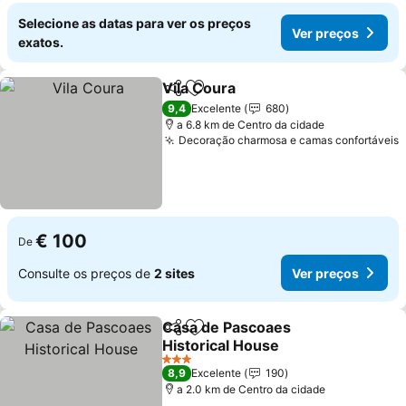
Selecione as datas para ver os preços
Ver preços
exatos.
Vila Coura
Partilhar
Adicionar aos favoritos
9,4
Excelente
680
a 6.8 km de Centro da cidade
Decoração charmosa e camas confortáveis
€ 100
De
Consulte os preços de
2 sites
Ver preços
Casa de Pascoaes
Partilhar
Adicionar aos favoritos
Historical House
3 Estrelas
8,9
Excelente
190
a 2.0 km de Centro da cidade