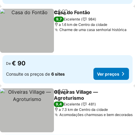
Casa do Fontão
Partilhar
Adicionar aos favoritos
9,7
Excelente
984
a 1.6 km de Centro da cidade
Charme de uma casa senhorial histórica
€ 90
De
Consulte os preços de
6 sites
Ver preços
Oliveiras Village —
Partilhar
Adicionar aos favoritos
Agroturismo
9,4
Excelente
481
a 7.3 km de Centro da cidade
Acomodações charmosas e bem decoradas