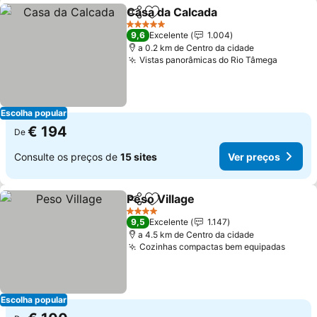
Casa da Calcada
Partilhar
Adicionar aos favoritos
5 Estrelas
9,6
Excelente
1.004
a 0.2 km de Centro da cidade
Vistas panorâmicas do Rio Tâmega
Escolha popular
€ 194
De
Consulte os preços de
15 sites
Ver preços
Peso Village
Partilhar
Adicionar aos favoritos
4 Estrelas
9,5
Excelente
1.147
a 4.5 km de Centro da cidade
Cozinhas compactas bem equipadas
Escolha popular