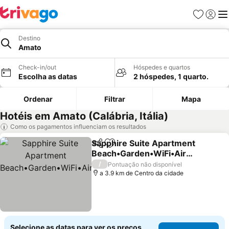
Favoritos
Iniciar
Me
Destino
Amato
Check-in/out
Hóspedes e quartos
Escolha as datas
2 hóspedes, 1 quarto.
Ordenar
Filtrar
Mapa
Hotéis em Amato (Calábria, Itália)
Como os pagamentos influenciam os resultados
Sapphire Suite Apartment
Partilhar
Adicionar aos favoritos
Beach•Garden•WiFi•AirC
ondition
/
Pontuação não disponível
a 3.9 km de Centro da cidade
Selecione as datas para ver os preços