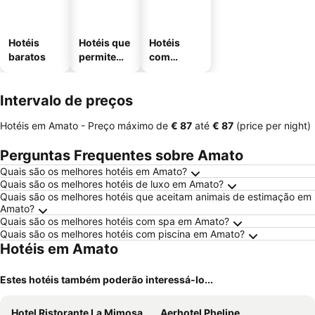
Hotéis
Hotéis que
Hotéis
baratos
permitem
com
animais
estaciona
mento
Intervalo de preços
Hotéis em Amato -
Preço máximo
de
‎€ 87
até
‎€ 87
(price per night)
Perguntas Frequentes sobre Amato
Quais são os melhores hotéis em Amato?
Quais são os melhores hotéis de luxo em Amato?
Quais são os melhores hotéis que aceitam animais de estimação em
Amato?
Quais são os melhores hotéis com spa em Amato?
Quais são os melhores hotéis com piscina em Amato?
Hotéis em Amato
Estes hotéis também poderão interessá-lo...
Hotel Ristorante La Mimosa
Aerhotel Phelipe