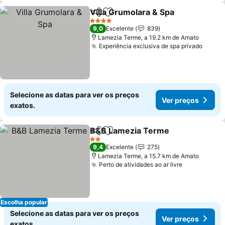
Villa Grumolara & Spa
Partilhar
Adicionar aos favoritos
4 Estrelas
9,0
Excelente
839
Lamezia Terme, a 19.2 km de Amato
Experiência exclusiva de spa privado
Selecione as datas para ver os preços
Ver preços
exatos.
B&B Lamezia Terme
Partilhar
Adicionar aos favoritos
2 Estrelas
9,4
Excelente
275
Lamezia Terme, a 15.7 km de Amato
Perto de atividades ao ar livre
Escolha popular
Selecione as datas para ver os preços
Ver preços
exatos.