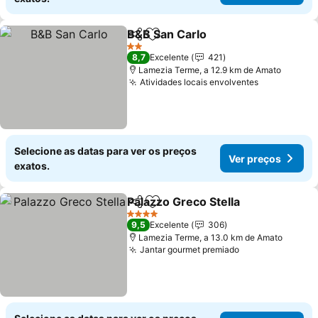
B&B San Carlo
Partilhar
Adicionar aos favoritos
2 Estrelas
8,7
Excelente
421
Lamezia Terme, a 12.9 km de Amato
Atividades locais envolventes
Selecione as datas para ver os preços
Ver preços
exatos.
Palazzo Greco Stella
Partilhar
Adicionar aos favoritos
4 Estrelas
9,5
Excelente
306
Lamezia Terme, a 13.0 km de Amato
Jantar gourmet premiado