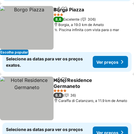
Borgo Piazza
Partilhar
Adicionar aos favoritos
3 Estrelas
8,6
Excelente
306
Borgia, a 19.0 km de Amato
Piscina infinita com vista para o mar
Escolha popular
Selecione as datas para ver os preços
Ver preços
exatos.
Hotel Residence
Partilhar
Adicionar aos favoritos
Germaneto
4 Estrelas
6,8
36
Caraffa di Catanzaro, a 11.9 km de Amato
Selecione as datas para ver os preços
Ver preços