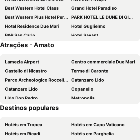
Best Western Hotel Class
Grand Hotel Paradiso
Best Western Plus Hotel Perla Del Porto
PARK HOTEL LE DUNE DI GIOVINO
Hotel Residence Due Mari
Hotel Guglielmo
B&B San Carlo
Hotel Savant
Atrações - Amato
Hotel Sogni D'Oro Airport
Piccolo Hotel
Hotel Palace
Lamezia Airport
Centro commerciale Due Mari
Castello di Nicastro
Terme di Caronte
Parco Archeologico Roccelletta di Borgia
Catanzaro Lido
Catanzaro Lido
Copanello
Lido Don Pedro
Metropolis
Destinos populares
Spiaggia Paradiso del sub
El Sombrero
Giganti della Sila
Castello Svevo
Hotéis em Tropea
Hotéis em Capo Vaticano
Palumbosila
Hotéis em Ricadi
Hotéis em Parghelia