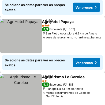
Selecione as datas para ver os preços
Ver preços
exatos.
AgriHotel Papaya
Partilhar
Adicionar aos favoritos
3 Estrelas
9,3
Excelente
307
San Pietro Apostolo, a 6.2 km de Amato
Área de relaxamento no jardim exuberante
Selecione as datas para ver os preços
Ver preços
exatos.
Agriturismo Le Carolee
Partilhar
Adicionar aos favoritos
2 Estrelas
9,3
Excelente
183
Pianopoli, a 5.1 km de Amato
Vistas deslumbrantes do Golfo de
Sant'Eufemia