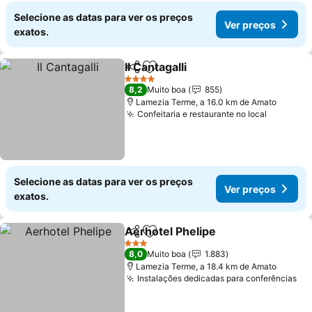
Selecione as datas para ver os preços
Ver preços
exatos.
Il Cantagalli
Partilhar
Adicionar aos favoritos
4 Estrelas
8,2
Muito boa
855
Lamezia Terme, a 16.0 km de Amato
Confeitaria e restaurante no local
Selecione as datas para ver os preços
Ver preços
exatos.
Aerhotel Phelipe
Partilhar
Adicionar aos favoritos
3 Estrelas
8,0
Muito boa
1.883
Lamezia Terme, a 18.4 km de Amato
Instalações dedicadas para conferências