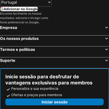
Giardini-Naxos, Sicília Hotéis
Aci Castello, Sicília Hotéis
Adicionar no Google
Tropea, Calábria Hotéis
Letojanni, Sicília Hotéis
Encontre facilmente os nossos
resultados: adicione o trivago como
Capo Vaticano, Calábria Hotéis
Messina, Sicília Hotéis
fonte preferencial no Google.
Ricadi, Calábria Hotéis
Roma, Lazio Hotéis
Empresa
Milão, Lombardia Hotéis
Veneza, Veneto Hotéis
Os nossos produtos
Florença, Toscana Hotéis
Nápoles, Campanha Hotéis
Bolonha, Emília-Romanha Hotéis
Palermo, Sicília Hotéis
Termos e políticas
Verona, Veneto Hotéis
Cagliari, Sardenha Hotéis
Suporte
Inicie sessão para desfrutar de
vantagens exclusivas para membros
Personalize a sua experiência
Ofertas e preços para membros
Iniciar sessão