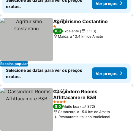
Selecione as datas para ver os preços
Ver preços
exatos.
Agriturismo Costantino
Partilhar
Adicionar aos favoritos
1 Estrelas
8,8
Excelente
1.113
Maida, a 13.4 km de Amato
Escolha popular
Selecione as datas para ver os preços
Ver preços
exatos.
Cassiodoro Rooms
Partilhar
Adicionar aos favoritos
Affittacamere B&B
4 Estrelas
8,0
Muito boa
372
Catanzaro, a 15.0 km de Amato
Restaurante italiano tradicional