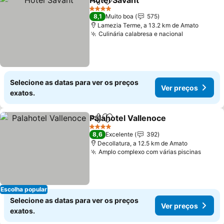
Hotel Savant
Partilhar
Adicionar aos favoritos
4 Estrelas
8,1
Muito boa
575
Lamezia Terme, a 13.2 km de Amato
Culinária calabresa e nacional
Selecione as datas para ver os preços
Ver preços
exatos.
Palahotel Vallenoce
Partilhar
Adicionar aos favoritos
4 Estrelas
8,6
Excelente
392
Decollatura, a 12.5 km de Amato
Amplo complexo com várias piscinas
Escolha popular
Selecione as datas para ver os preços
Ver preços
exatos.