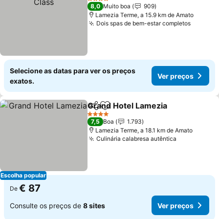
4 Estrelas
8,0
Muito boa
909
Lamezia Terme, a 15.9 km de Amato
Dois spas de bem-estar completos
Selecione as datas para ver os preços
Ver preços
exatos.
Grand Hotel Lamezia
Partilhar
Adicionar aos favoritos
4 Estrelas
7,5
Boa
1.793
Lamezia Terme, a 18.1 km de Amato
Culinária calabresa autêntica
Escolha popular
€ 87
De
Consulte os preços de
8 sites
Ver preços