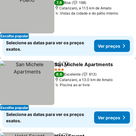
3 Estrelas
7,8
Boa
198
Catanzaro, a 11.5 km de Amato
Vistas da cidade e do pátio interno
Escolha popular
Selecione as datas para ver os preços
Ver preços
exatos.
San Michele Apartments
Partilhar
Adicionar aos favoritos
3 Estrelas
8,6
Excelente
613
Catanzaro, a 13.0 km de Amato
Piscina ao ar livre
Escolha popular
Selecione as datas para ver os preços
Ver preços
exatos.