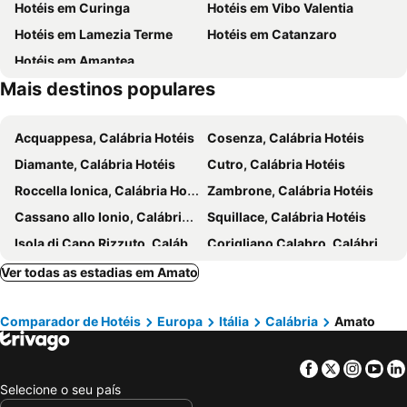
Hotéis em Curinga
Hotéis em Vibo Valentia
Hotéis em Lamezia Terme
Hotéis em Catanzaro
Hotéis em Amantea
Mais destinos populares
Acquappesa, Calábria Hotéis
Cosenza, Calábria Hotéis
Diamante, Calábria Hotéis
Cutro, Calábria Hotéis
Roccella Ionica, Calábria Hotéis
Zambrone, Calábria Hotéis
Cassano allo Ionio, Calábria Hotéis
Squillace, Calábria Hotéis
Isola di Capo Rizzuto, Calábria Hotéis
Corigliano Calabro, Calábria Hotéis
Simeri Crichi, Calábria Hotéis
Acri, Calábria Hotéis
Ver todas as estadias em Amato
Belvedere Marittimo, Calábria Hotéis
Soverato, Calábria Hotéis
Comparador de Hotéis
Europa
Itália
Calábria
Amato
Badolato, Calábria Hotéis
Crotone, Calábria Hotéis
Nicótera, Calábria Hotéis
Rossano, Calábria Hotéis
Facebook
Twitter
Insta
Yo
Montepaone, Calábria Hotéis
Rende, Calábria Hotéis
Selecione o seu país
Catania, Sicília Hotéis
Taormina, Sicília Hotéis