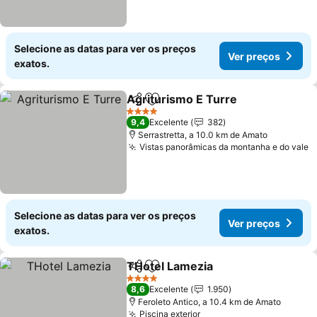
Selecione as datas para ver os preços
Ver preços
exatos.
Agriturismo E Turre
Partilhar
Adicionar aos favoritos
4 Estrelas
9,4
Excelente
382
Serrastretta, a 10.0 km de Amato
Vistas panorâmicas da montanha e do vale
Selecione as datas para ver os preços
Ver preços
exatos.
THotel Lamezia
Partilhar
Adicionar aos favoritos
4 Estrelas
8,6
Excelente
1.950
Feroleto Antico, a 10.4 km de Amato
Piscina exterior