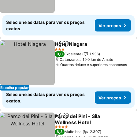
Selecione as datas para ver os preços
Ver preços
exatos.
Hotel Niagara
Partilhar
Adicionar aos favoritos
3 Estrelas
9,0
Excelente
1.936
Catanzaro, a 19.0 km de Amato
Quartos deluxe e superiores espaçosos
Escolha popular
Selecione as datas para ver os preços
Ver preços
exatos.
Parco dei Pini - Sila
Partilhar
Adicionar aos favoritos
Wellness Hotel
4 Estrelas
8,3
Muito boa
2.307