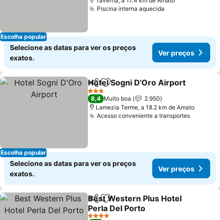
Taverna, a 17.4 km de Amato
Piscina interna aquecida
Escolha popular
Selecione as datas para ver os preços
Ver preços
exatos.
Hotel Sogni D'Oro Airport
Partilhar
Adicionar aos favoritos
3 Estrelas
8,4
Muito boa
2.950
Lamezia Terme, a 18.2 km de Amato
Acesso conveniente a transportes
Escolha popular
Selecione as datas para ver os preços
Ver preços
exatos.
Best Western Plus Hotel
Partilhar
Adicionar aos favoritos
Perla Del Porto
4 Estrelas