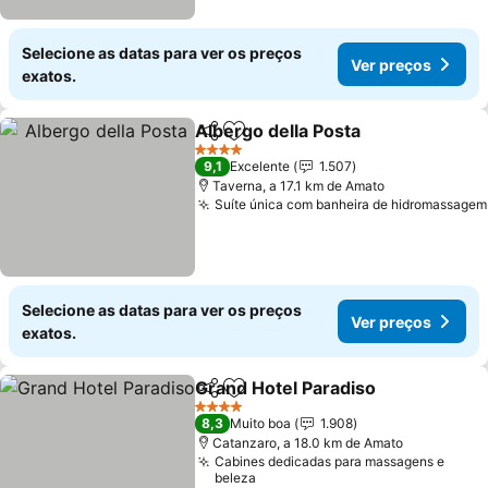
Selecione as datas para ver os preços
Ver preços
exatos.
Albergo della Posta
Partilhar
Adicionar aos favoritos
4 Estrelas
9,1
Excelente
1.507
Taverna, a 17.1 km de Amato
Suíte única com banheira de hidromassagem
Selecione as datas para ver os preços
Ver preços
exatos.
Grand Hotel Paradiso
Partilhar
Adicionar aos favoritos
4 Estrelas
8,3
Muito boa
1.908
Catanzaro, a 18.0 km de Amato
Cabines dedicadas para massagens e
beleza