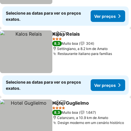
Selecione as datas para ver os preços
Ver preços
exatos.
Kalos Relais
Partilhar
Adicionar aos favoritos
3 Estrelas
8,3
Muito boa
304
Settingiano, a 8.2 km de Amato
Restaurante italiano para famílias
Selecione as datas para ver os preços
Ver preços
exatos.
Hotel Guglielmo
Partilhar
Adicionar aos favoritos
4 Estrelas
8,3
Muito boa
1.647
Catanzaro, a 10.9 km de Amato
Design moderno em um cenário histórico