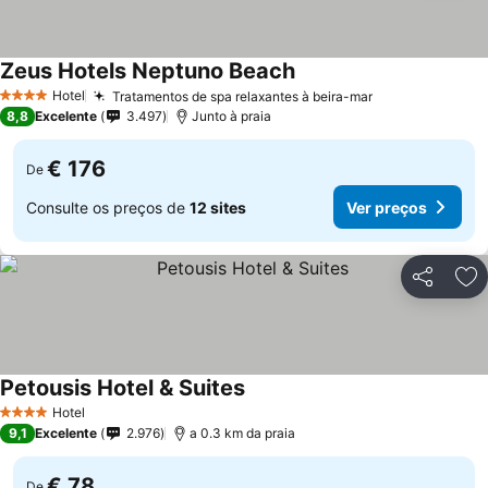
Zeus Hotels Neptuno Beach
Hotel
Tratamentos de spa relaxantes à beira-mar
4 Estrelas
8,8
Excelente
3.497
Junto à praia
€ 176
De
Consulte os preços de
12 sites
Ver preços
Partilhar
Ad
Petousis Hotel & Suites
Hotel
4 Estrelas
9,1
Excelente
2.976
a 0.3 km da praia
€ 78
De