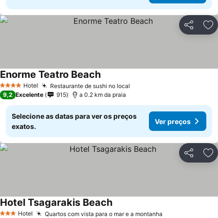
Partilhar
Ad
Enorme Teatro Beach
Hotel
Restaurante de sushi no local
4 Estrelas
9,2
Excelente
915
a 0.2 km da praia
Selecione as datas para ver os preços
Ver preços
exatos.
Partilhar
Ad
Hotel Tsagarakis Beach
Hotel
Quartos com vista para o mar e a montanha
3 Estrelas