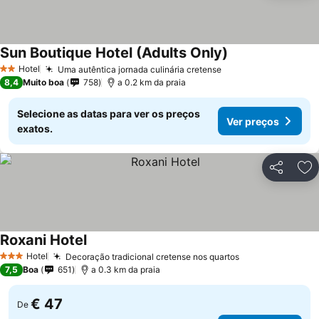
Sun Boutique Hotel (Adults Only)
Hotel
Uma autêntica jornada culinária cretense
2 Estrelas
8,4
Muito boa
758
a 0.2 km da praia
Selecione as datas para ver os preços
Ver preços
exatos.
Partilhar
Ad
Roxani Hotel
Hotel
Decoração tradicional cretense nos quartos
3 Estrelas
7,5
Boa
651
a 0.3 km da praia
€ 47
De