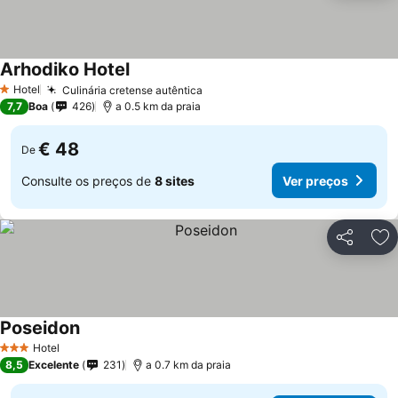
Arhodiko Hotel
Hotel
Culinária cretense autêntica
1 Estrelas
7,7
Boa
426
a 0.5 km da praia
€ 48
De
Consulte os preços de
8 sites
Ver preços
Partilhar
Ad
Poseidon
Hotel
3 Estrelas
8,5
Excelente
231
a 0.7 km da praia