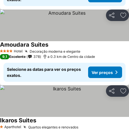
Partilhar
Ad
Amoudara Suites
Hotel
Decoração moderna e elegante
4 Estrelas
9,1
Excelente
378
a 0.3 km de Centro da cidade
Selecione as datas para ver os preços
Ver preços
exatos.
Partilhar
Ad
Ikaros Suites
Aparthotel
Quartos elegantes e renovados
1 Estrelas