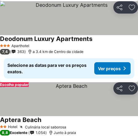
Partilhar
Ad
Deodonum Luxury Apartments
Aparthotel
3 Estrelas
7,4
363
a 3.4 km de Centro da cidade
Selecione as datas para ver os preços
Ver preços
exatos.
Escolha popular
Partilhar
Ad
Aptera Beach
Hotel
Culinária local saborosa
2 Estrelas
8,8
Excelente
1.054
Junto à praia