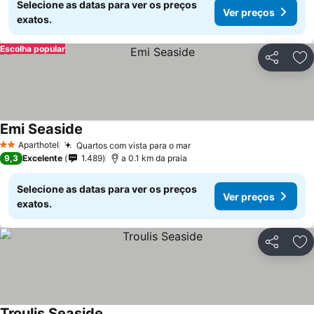
Selecione as datas para ver os preços
Ver preços
exatos.
Escolha popular
Partilhar
Ad
Emi Seaside
Aparthotel
Quartos com vista para o mar
2 Estrelas
9,3
Excelente
1.489
a 0.1 km da praia
Selecione as datas para ver os preços
Ver preços
exatos.
Partilhar
Ad
Troulis Seaside