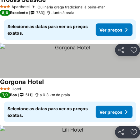
Aparthotel
Culinária grega tradicional à beira-mar
3 Estrelas
8,6
Excelente
783
Junto à praia
Selecione as datas para ver os preços
Ver preços
exatos.
Partilhar
Ad
Gorgona Hotel
Hotel
3 Estrelas
7,9
Boa
511
a 0.3 km da praia
Selecione as datas para ver os preços
Ver preços
exatos.
Partilhar
Ad