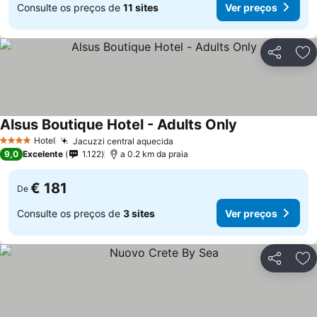
Consulte os preços de
11 sites
Ver preços
Partilhar
Ad
Alsus Boutique Hotel - Adults Only
Hotel
Jacuzzi central aquecida
4 Estrelas
9,0
Excelente
1.122
a 0.2 km da praia
€ 181
De
Consulte os preços de
3 sites
Ver preços
Partilhar
Ad