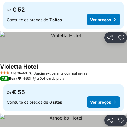
€ 52
De
Consulte os preços de
7 sites
Ver preços
Partilhar
Ad
Violetta Hotel
Aparthotel
Jardim exuberante com palmeiras
3 Estrelas
7,9
Boa
469
a 0.4 km da praia
€ 55
De
Consulte os preços de
6 sites
Ver preços
Partilhar
Ad