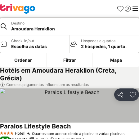
Favoritos
Iniciar
Me
Destino
Amoudara Heraklion
Check-in/out
Hóspedes e quartos
Escolha as datas
2 hóspedes, 1 quarto.
Ordenar
Filtrar
Mapa
Hotéis em Amoudara Heraklion (Creta,
Grécia)
Como os pagamentos influenciam os resultados
Partilhar
Ad
Paralos Lifestyle Beach
Hotel
Quartos com acesso direto à piscina e várias piscinas
4 Estrelas