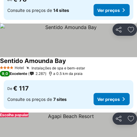
Consulte os preços de
14 sites
Ver preços
Partilhar
Ad
Sentido Amounda Bay
Hotel
Instalações de spa e bem-estar
4 Estrelas
9,0
Excelente
2.287
a 0.5 km da praia
€ 117
De
Consulte os preços de
7 sites
Ver preços
Escolha popular
Partilhar
Ad