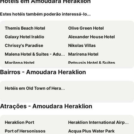
Hotéis em Amoudara Heraklion
Estes hotéis também poderão interessá-lo...
Themis Beach Hotel
Olive Green Hotel
Galaxy Hotel Iraklio
Alexander House Hotel
Chrissy's Paradise
Nikolas Villas
Malena Hotel & Suites - Adults Only by Omilos Hotels
Marirena Hotel
Marilena Hotel
Petousis Hotel & Suites
Bairros - Amoudara Heraklion
Metropole Urban Hotel
Aquila Atlantis Hotel
Vasia Royal Hotel
Dom Boutique Hotel
Hotéis em Old Town of Heraklion
GDM Megaron, Historical Monument Hotel
Knossos Beach Bungalows Suites Resort & Spa
Atrion Hotel
Capsis Astoria Heraklion
Atrações - Amoudara Heraklion
Castello City Hotel
Lato Boutique Hotel
Panorama Village Hotel
Pelagia Bay
Heraklion Port
Heraklion International Airport
Zeus Hotels Neptuno Beach
ibis Styles Heraklion Central
Port of Hersonissos
Acqua Plus Water Park
Marin Hotel
Agapi Beach Resort