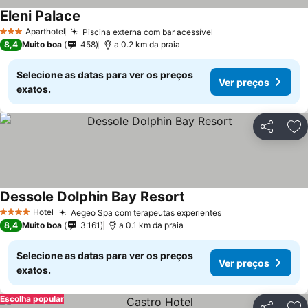
Eleni Palace
Aparthotel
Piscina externa com bar acessível
3 Estrelas
8,4
Muito boa
458
a 0.2 km da praia
Selecione as datas para ver os preços
Ver preços
exatos.
Partilhar
Ad
Dessole Dolphin Bay Resort
Hotel
Aegeo Spa com terapeutas experientes
4 Estrelas
8,4
Muito boa
3.161
a 0.1 km da praia
Selecione as datas para ver os preços
Ver preços
exatos.
Escolha popular