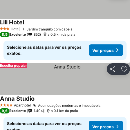
Lili Hotel
Hotel
Jardim tranquilo com capela
3 Estrelas
8,9
Excelente
852
a 0.5 km da praia
Selecione as datas para ver os preços
Ver preços
exatos.
Escolha popular
Partilhar
Ad
Anna Studio
Aparthotel
Acomodações modernas e impecáveis
4 Estrelas
9,6
Excelente
1.404
a 0.1 km da praia
Selecione as datas para ver os preços
Ver preços
exatos.