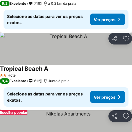
9,2
Excelente
719
a 0.2 km da praia
Selecione as datas para ver os preços
Ver preços
exatos.
Partilhar
Ad
Tropical Beach A
Hotel
2 Estrelas
9,4
Excelente
612
Junto à praia
Selecione as datas para ver os preços
Ver preços
exatos.
Escolha popular
Partilhar
Ad