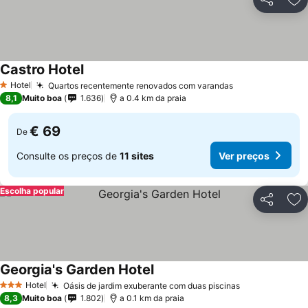
Partilhar
Ad
Castro Hotel
Hotel
Quartos recentemente renovados com varandas
1 Estrelas
8,1
Muito boa
1.636
a 0.4 km da praia
€ 69
De
Consulte os preços de
11 sites
Ver preços
Escolha popular
Partilhar
Ad
Georgia's Garden Hotel
Hotel
Oásis de jardim exuberante com duas piscinas
3 Estrelas
8,3
Muito boa
1.802
a 0.1 km da praia