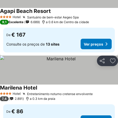
Agapi Beach Resort
Hotel
Santuário de bem-estar Aegeo Spa
4 Estrelas
9,1
Excelente
6.689
a 0.6 km de Centro da cidade
€ 167
De
Consulte os preços de
13 sites
Ver preços
Partilhar
Ad
Marilena Hotel
Hotel
Entretenimento noturno cretense envolvente
4 Estrelas
7,4
2.891
a 0.3 km da praia
€ 86
De