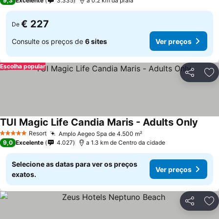
9,3
Excelente
3.335
a 0.2 km da praia
€ 227
De
Consulte os preços de
6 sites
Ver preços
Escolha popular
Partilhar
Ad
TUI Magic Life Candia Maris - Adults Only
Resort
Amplo Aegeo Spa de 4.500 m²
5 Estrelas
9,0
Excelente
4.027
a 1.3 km de Centro da cidade
Selecione as datas para ver os preços
Ver preços
exatos.
Partilhar
Ad