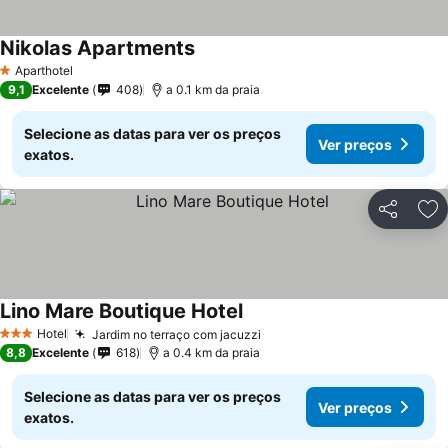
Nikolas Apartments
Aparthotel
1 Estrelas
9,1
Excelente
408
a 0.1 km da praia
Selecione as datas para ver os preços
Ver preços
exatos.
Partilhar
Ad
Lino Mare Boutique Hotel
Hotel
Jardim no terraço com jacuzzi
3 Estrelas
8,8
Excelente
618
a 0.4 km da praia
Selecione as datas para ver os preços
Ver preços
exatos.