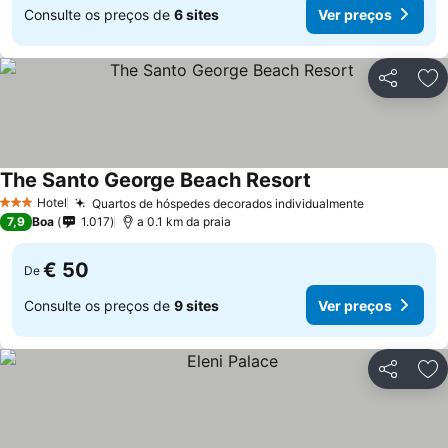
Consulte os preços de
6 sites
Ver preços
Partilhar
Ad
The Santo George Beach Resort
Hotel
Quartos de hóspedes decorados individualmente
3 Estrelas
7,9
Boa
1.017
a 0.1 km da praia
€ 50
De
Consulte os preços de
9 sites
Ver preços
Partilhar
Ad