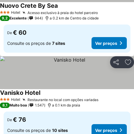
Nuovo Crete By Sea
Hotel
Acesso exclusivo à praia do hotel parceiro
3 Estrelas
9,2
Excelente
944
a 0.2 km de Centro da cidade
€ 60
De
Consulte os preços de
7 sites
Ver preços
Partilhar
Ad
Vanisko Hotel
Hotel
Restaurante no local com opções variadas
3 Estrelas
8,1
Muito boa
1.547
a 0.1 km da praia
€ 76
De
Consulte os preços de
10 sites
Ver preços