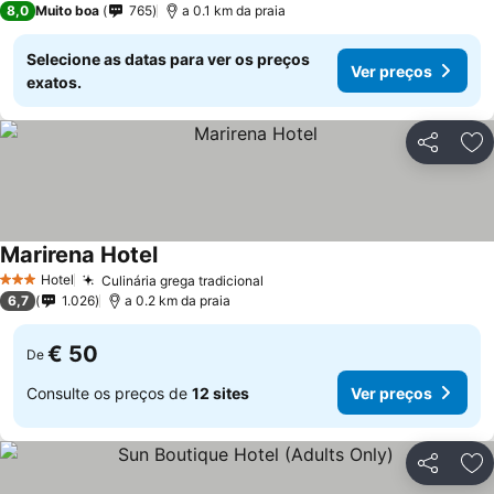
8,0
Muito boa
765
a 0.1 km da praia
Selecione as datas para ver os preços
Ver preços
exatos.
Partilhar
Ad
Marirena Hotel
Hotel
Culinária grega tradicional
3 Estrelas
6,7
1.026
a 0.2 km da praia
€ 50
De
Consulte os preços de
12 sites
Ver preços
Partilhar
Ad