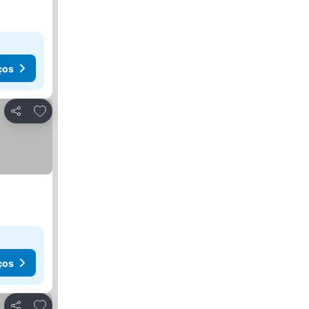
ços
Adicionar aos favoritos
Partilhar
ços
Adicionar aos favoritos