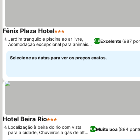
Fênix Plaza Hotel
3 Estrelas
Ver preços
Jardim tranquilo e piscina ao ar livre,
Excelente
(987 po
8,6
Acomodação excepcional para animais
Ver preços
de estimação
Selecione as datas para ver os preços exatos.
Hotel Beira Rio
3 Estrelas
Ver preços
Localização à beira do rio com vista
Muito boa
(884 pont
8,4
para a cidade, Chuveiros a gás de alta
Ver preços
pressão