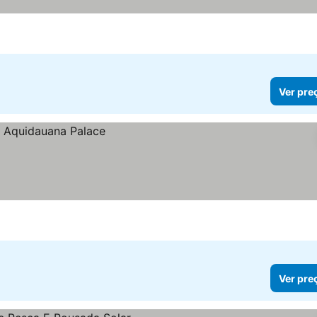
Ver pre
Ver pre