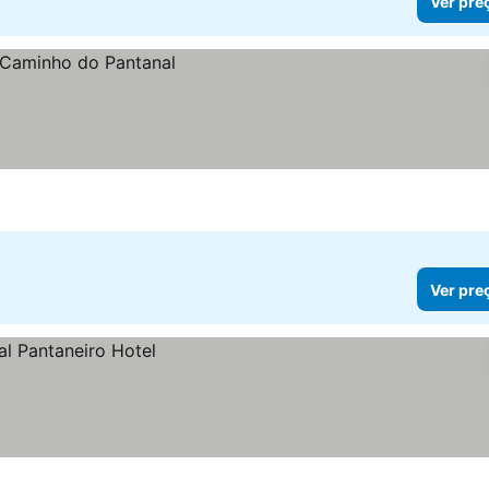
Ver pre
Ver pre