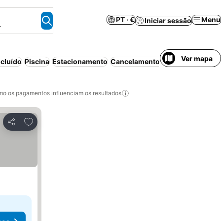
PT · €
Menu
Iniciar sessão
.
Ver mapa
cluído
Piscina
Estacionamento
Cancelamento gratuito
o os pagamentos influenciam os resultados
Adicionar aos favoritos
Partilhar