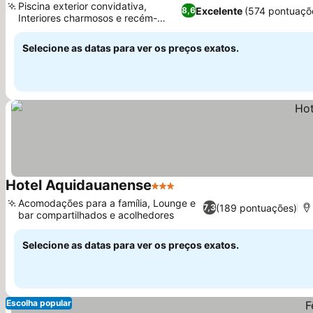
Piscina exterior convidativa,
Excelente
(574 pontuaçõ
8,6
Interiores charmosos e recém-
Ver preços
reformados
Selecione as datas para ver os preços exatos.
Hotel Aquidauanense
3 Estrelas
Ver preços
Acomodações para a família, Lounge e
(189 pontuações)
7,3
bar compartilhados e acolhedores
Ver preços
Selecione as datas para ver os preços exatos.
Escolha popular