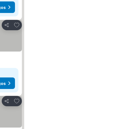
ços
Adicionar aos favoritos
Partilhar
ços
Adicionar aos favoritos
Partilhar