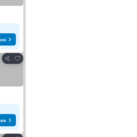
ços
Adicionar aos favoritos
Partilhar
ços