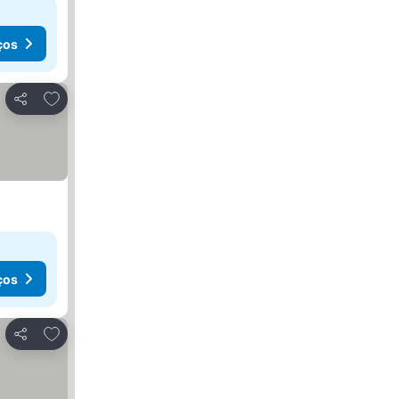
ços
Adicionar aos favoritos
Partilhar
ços
Adicionar aos favoritos
Partilhar