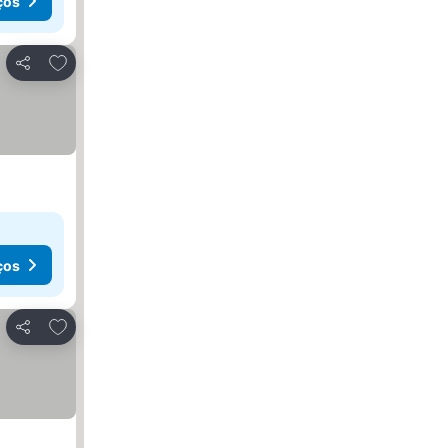
ços
Adicionar aos favoritos
Partilhar
ços
Adicionar aos favoritos
Partilhar