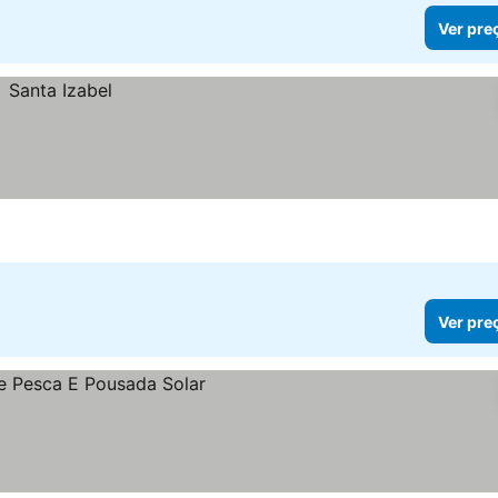
Ver pre
Ver pre