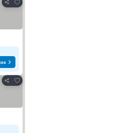
Adicionar aos favoritos
Partilhar
ços
Adicionar aos favoritos
Partilhar