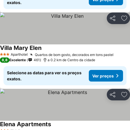
exatos.
Partilhar
Ad
Villa Mary Elen
Aparthotel
Quartos de bom gosto, decorados em tons pastel
3 Estrelas
8,8
Excelente
461
a 0.2 km de Centro da cidade
Selecione as datas para ver os preços
Ver preços
exatos.
Partilhar
Ad
Elena Apartments