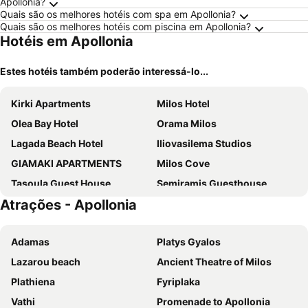
Apollonia?
Quais são os melhores hotéis com spa em Apollonia?
Quais são os melhores hotéis com piscina em Apollonia?
Hotéis em Apollonia
Estes hotéis também poderão interessá-lo...
Kirki Apartments
Milos Hotel
Olea Bay Hotel
Orama Milos
Lagada Beach Hotel
Iliovasilema Studios
GIAMAKI APARTMENTS
Milos Cove
Tasoula Guest House
Semiramis Guesthouse
Atrações - Apollonia
Arco Solium Suites
Rooms & Apartments Archontou
Galini Hotel
Santa Maria Village Resort & Spa
Adamas
Platys Gyalos
Hotel Ostria
Capetan Giorgantas
Lazarou beach
Ancient Theatre of Milos
Anna Zisimos Rooms
Vigles
Plathiena
Fyriplaka
Golden Milos Beach House by Domotel
Anemoessa Studios
Vathi
Promenade to Apollonia
Orfeas
Afroessa Milos