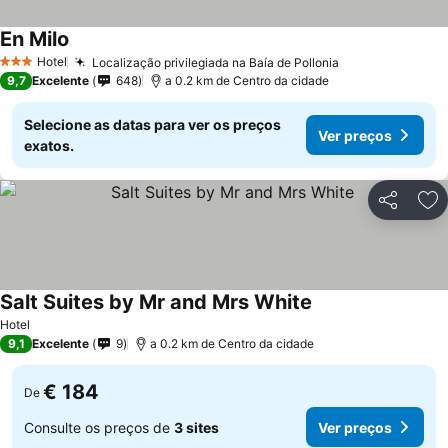
En Milo
Hotel
Localização privilegiada na Baía de Pollonia
3 Estrelas
9,7
Excelente
648
a 0.2 km de Centro da cidade
Selecione as datas para ver os preços
Ver preços
exatos.
Partilhar
Ad
Salt Suites by Mr and Mrs White
Hotel
9,1
Excelente
9
a 0.2 km de Centro da cidade
€ 184
De
Consulte os preços de
3 sites
Ver preços