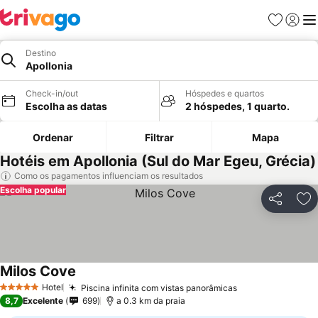
Favoritos
Iniciar
Me
Destino
Apollonia
Check-in/out
Hóspedes e quartos
Escolha as datas
2 hóspedes, 1 quarto.
Ordenar
Filtrar
Mapa
Hotéis em Apollonia (Sul do Mar Egeu, Grécia)
Como os pagamentos influenciam os resultados
Escolha popular
Partilhar
Ad
Milos Cove
Hotel
Piscina infinita com vistas panorâmicas
5 Estrelas
8,7
Excelente
699
a 0.3 km da praia