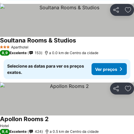
Partilhar
Ad
Soultana Rooms & Studios
Aparthotel
3 Estrelas
8,9
Excelente
153
a 0.0 km de Centro da cidade
Selecione as datas para ver os preços
Ver preços
exatos.
Partilhar
Ad
Apollon Rooms 2
Hotel
9,4
Excelente
424
a 0.5 km de Centro da cidade