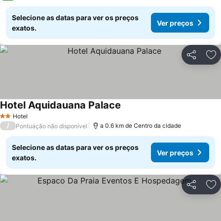
Selecione as datas para ver os preços
Ver preços
exatos.
Partilhar
Ad
Hotel Aquidauana Palace
Hotel
2 Estrelas
/
a 0.6 km de Centro da cidade
Pontuação não disponível
Selecione as datas para ver os preços
Ver preços
exatos.
Partilhar
Ad