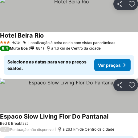
Partilhar
Ad
Hotel Beira Rio
Hotel
Localização à beira do rio com vistas panorâmicas
3 Estrelas
8,4
Muito boa
884
a 1.6 km de Centro da cidade
Selecione as datas para ver os preços
Ver preços
exatos.
Partilhar
Ad
Espaco Slow Living Flor Do Pantanal
Bed & Breakfast
/
a 26.1 km de Centro da cidade
Pontuação não disponível