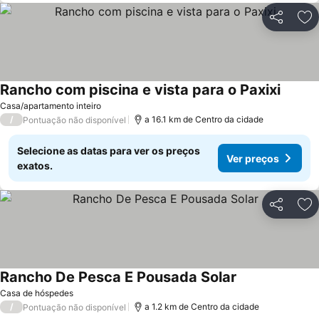
Partilhar
Ad
Rancho com piscina e vista para o Paxixi
Casa/apartamento inteiro
/
a 16.1 km de Centro da cidade
Pontuação não disponível
Selecione as datas para ver os preços
Ver preços
exatos.
Partilhar
Ad
Rancho De Pesca E Pousada Solar
Casa de hóspedes
/
a 1.2 km de Centro da cidade
Pontuação não disponível