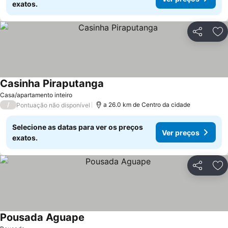
exatos.
Partilhar
Ad
Casinha Piraputanga
Casa/apartamento inteiro
/
a 26.0 km de Centro da cidade
Pontuação não disponível
Selecione as datas para ver os preços
Ver preços
exatos.
Partilhar
Ad
Pousada Aguape