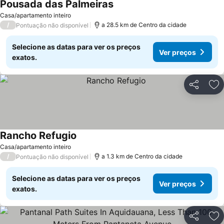
Pousada das Palmeiras
Casa/apartamento inteiro
/
a 28.5 km de Centro da cidade
Pontuação não disponível
Selecione as datas para ver os preços
Ver preços
exatos.
Partilhar
Ad
Rancho Refugio
Casa/apartamento inteiro
/
a 1.3 km de Centro da cidade
Pontuação não disponível
Selecione as datas para ver os preços
Ver preços
exatos.
Partilhar
Ad