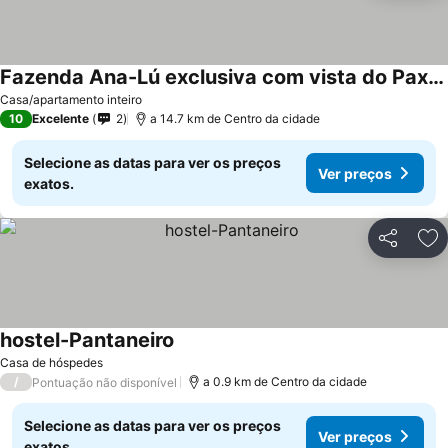
Fazenda Ana-Lú exclusiva com vista do Paxixi Mato Grosso do Sul
Casa/apartamento inteiro
10
Excelente
2
a 14.7 km de Centro da cidade
Selecione as datas para ver os preços
Ver preços
exatos.
Partilhar
Ad
hostel-Pantaneiro
Casa de hóspedes
/
a 0.9 km de Centro da cidade
Pontuação não disponível
Selecione as datas para ver os preços
Ver preços
exatos.