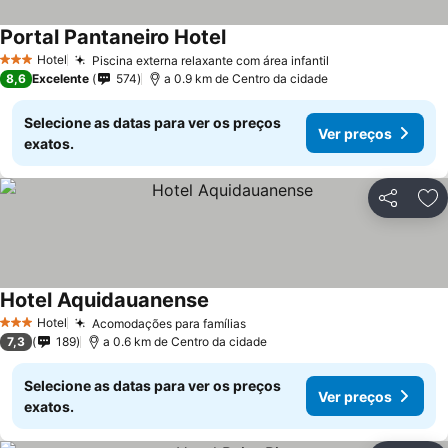
Portal Pantaneiro Hotel
Hotel
Piscina externa relaxante com área infantil
3 Estrelas
8,6
Excelente
574
a 0.9 km de Centro da cidade
Selecione as datas para ver os preços
Ver preços
exatos.
Partilhar
Ad
Hotel Aquidauanense
Hotel
Acomodações para famílias
3 Estrelas
7,3
189
a 0.6 km de Centro da cidade
Selecione as datas para ver os preços
Ver preços
exatos.