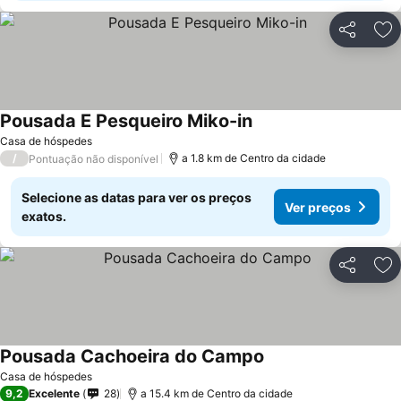
Partilhar
Ad
Pousada E Pesqueiro Miko-in
Casa de hóspedes
/
a 1.8 km de Centro da cidade
Pontuação não disponível
Selecione as datas para ver os preços
Ver preços
exatos.
Partilhar
Ad
Pousada Cachoeira do Campo
Casa de hóspedes
9,2
Excelente
28
a 15.4 km de Centro da cidade