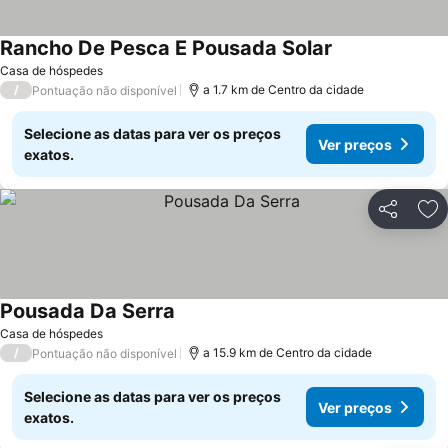
Rancho De Pesca E Pousada Solar
Casa de hóspedes
/
a 1.7 km de Centro da cidade
Pontuação não disponível
Selecione as datas para ver os preços
Ver preços
exatos.
Partilhar
Ad
Pousada Da Serra
Casa de hóspedes
/
a 15.9 km de Centro da cidade
Pontuação não disponível
Selecione as datas para ver os preços
Ver preços
exatos.