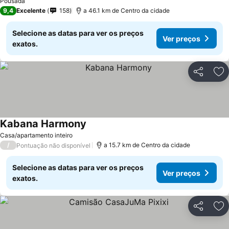
Pousada
9,4
Excelente
158
a 46.1 km de Centro da cidade
Selecione as datas para ver os preços
Ver preços
exatos.
Partilhar
Ad
Kabana Harmony
Casa/apartamento inteiro
/
a 15.7 km de Centro da cidade
Pontuação não disponível
Selecione as datas para ver os preços
Ver preços
exatos.
Partilhar
Ad