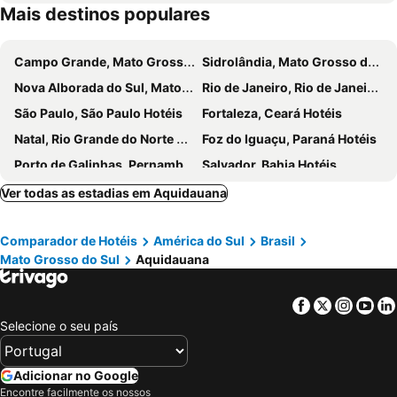
Mais destinos populares
Campo Grande, Mato Grosso do Sul Hotéis
Sidrolândia, Mato Grosso do Sul Hotéis
Nova Alborada do Sul, Mato Grosso do Sul Hotéis
Rio de Janeiro, Rio de Janeiro Hotéis
São Paulo, São Paulo Hotéis
Fortaleza, Ceará Hotéis
Natal, Rio Grande do Norte Hotéis
Foz do Iguaçu, Paraná Hotéis
Porto de Galinhas, Pernambuco Hotéis
Salvador, Bahia Hotéis
Maceió, Alagoas Hotéis
Porto Seguro, Bahia Hotéis
Ver todas as estadias em Aquidauana
Comparador de Hotéis
América do Sul
Brasil
Mato Grosso do Sul
Aquidauana
Facebook
Twitter
Insta
Yo
Selecione o seu país
Adicionar no Google
Encontre facilmente os nossos