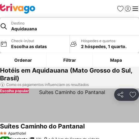
Favoritos
Iniciar
Me
Destino
Aquidauana
Check-in/out
Hóspedes e quartos
Escolha as datas
2 hóspedes, 1 quarto.
Ordenar
Filtrar
Mapa
Hotéis em Aquidauana (Mato Grosso do Sul,
Brasil)
Como os pagamentos influenciam os resultados
Escolha popular
Partilhar
Ad
Suítes Caminho do Pantanal
Aparthotel
2 Estrelas