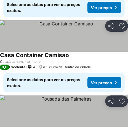
Selecione as datas para ver os preços
Ver preços
exatos.
Partilhar
Ad
Casa Container Camisao
Casa/apartamento inteiro
9,0
Excelente
4
a 16.1 km de Centro da cidade
Selecione as datas para ver os preços
Ver preços
exatos.
Partilhar
Ad