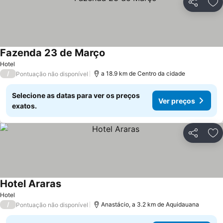
Partilhar
Ad
Fazenda 23 de Março
Hotel
/
a 18.9 km de Centro da cidade
Pontuação não disponível
Selecione as datas para ver os preços
Ver preços
exatos.
Partilhar
Ad
Hotel Araras
Hotel
/
Anastácio, a 3.2 km de Aquidauana
Pontuação não disponível