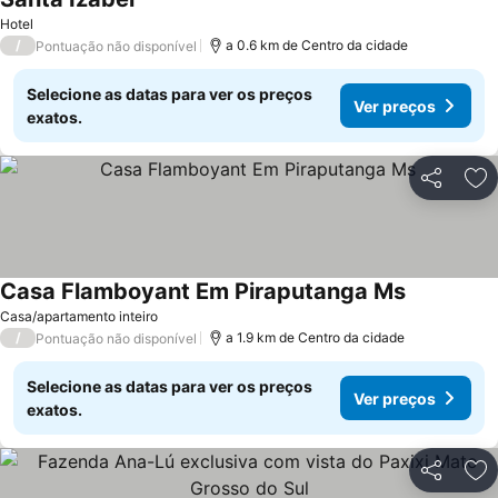
Hotel
/
a 0.6 km de Centro da cidade
Pontuação não disponível
Selecione as datas para ver os preços
Ver preços
exatos.
Partilhar
Ad
Casa Flamboyant Em Piraputanga Ms
Casa/apartamento inteiro
/
a 1.9 km de Centro da cidade
Pontuação não disponível
Selecione as datas para ver os preços
Ver preços
exatos.
Partilhar
Ad