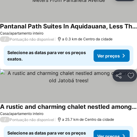
Pantanal Path Suites In Aquidauana, Less Than 100 Meters From Pantaneta Avenue
Casa/apartamento inteiro
/
a 0.3 km de Centro da cidade
Pontuação não disponível
Selecione as datas para ver os preços
Ver preços
exatos.
Partilhar
Ad
A rustic and charming chalet nestled among centuries-old Jatobá trees!
Casa/apartamento inteiro
/
a 25.7 km de Centro da cidade
Pontuação não disponível
Selecione as datas para ver os preços
Ver preços