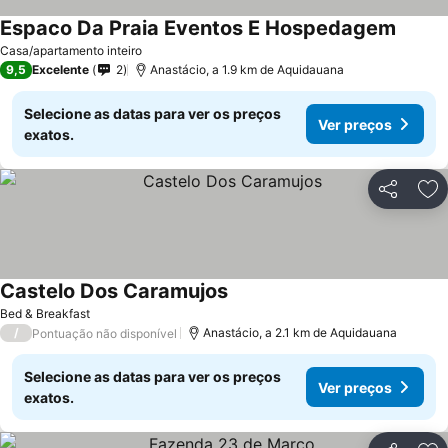
Espaco Da Praia Eventos E Hospedagem
Casa/apartamento inteiro
9,5
Excelente
2
Anastácio, a 1.9 km de Aquidauana
Selecione as datas para ver os preços
Ver preços
exatos.
Partilhar
Ad
Castelo Dos Caramujos
Bed & Breakfast
/
Anastácio, a 2.1 km de Aquidauana
Pontuação não disponível
Selecione as datas para ver os preços
Ver preços
exatos.