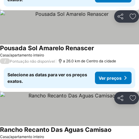
Partilhar
Ad
Pousada Sol Amarelo Renascer
Casa/apartamento inteiro
/
a 26.0 km de Centro da cidade
Pontuação não disponível
Selecione as datas para ver os preços
Ver preços
exatos.
Partilhar
Ad
Rancho Recanto Das Aguas Camisao
Casa/apartamento inteiro