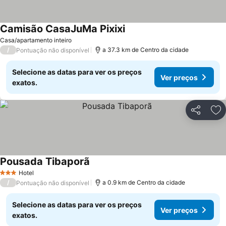
Camisão CasaJuMa Pixixi
Casa/apartamento inteiro
/
a 37.3 km de Centro da cidade
Pontuação não disponível
Selecione as datas para ver os preços
Ver preços
exatos.
Partilhar
Ad
Pousada Tibaporã
Hotel
3 Estrelas
/
a 0.9 km de Centro da cidade
Pontuação não disponível
Selecione as datas para ver os preços
Ver preços
exatos.