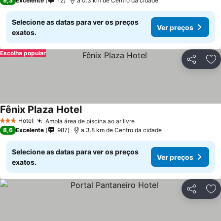
9,3
Excelente
12
a 0.3 km de Centro da cidade
Selecione as datas para ver os preços
Ver preços
exatos.
Escolha popular
Partilhar
Ad
Fênix Plaza Hotel
Hotel
Ampla área de piscina ao ar livre
3 Estrelas
8,6
Excelente
987
a 3.8 km de Centro da cidade
Selecione as datas para ver os preços
Ver preços
exatos.
Partilhar
Ad