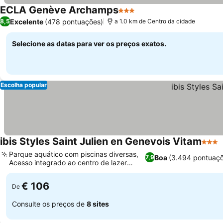
ECLA Genève Archamps
3 Estrelas
Excelente
(478 pontuações)
8,5
a 1.0 km de Centro da cidade
Selecione as datas para ver os preços exatos.
Escolha popular
ibis Styles Saint Julien en Genevois Vitam
3 Est
Parque aquático com piscinas diversas,
Boa
(3.494 pontuaçõ
7,9
Acesso integrado ao centro de lazer
Vitam
€ 106
De
Consulte os preços de
8 sites