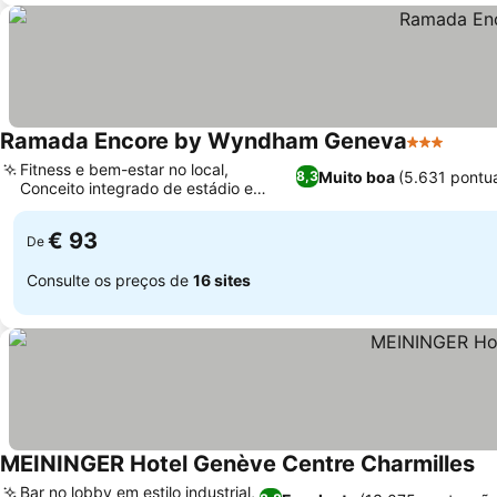
Ramada Encore by Wyndham Geneva
3 Estrelas
Fitness e bem-estar no local,
Muito boa
(5.631 pontu
8,3
Conceito integrado de estádio e
centro comercial
€ 93
De
Consulte os preços de
16 sites
MEININGER Hotel Genève Centre Charmilles
Bar no lobby em estilo industrial,