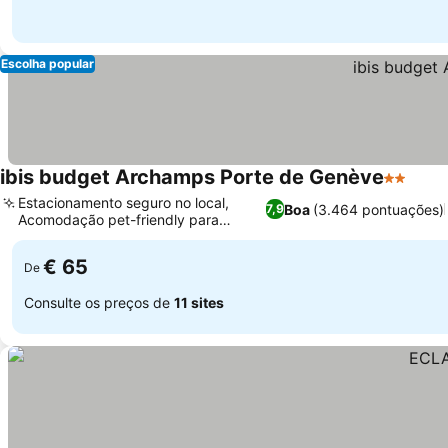
Escolha popular
ibis budget Archamps Porte de Genève
2 Estrel
Estacionamento seguro no local,
Boa
(3.464 pontuações)
7,9
Acomodação pet-friendly para
trânsito
€ 65
De
Consulte os preços de
11 sites