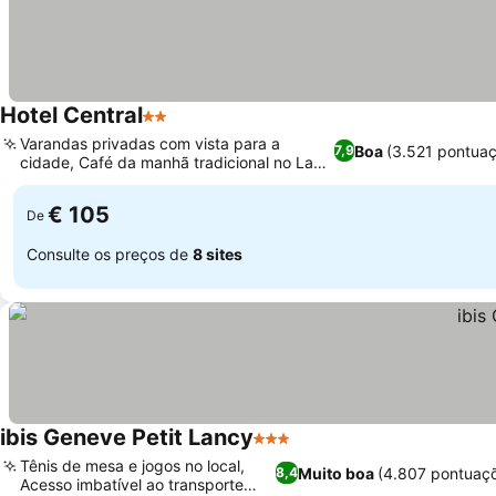
Hotel Central
2 Estrelas
Varandas privadas com vista para a
Boa
(3.521 pontua
7,9
cidade, Café da manhã tradicional no La
Boursière
€ 105
De
Consulte os preços de
8 sites
ibis Geneve Petit Lancy
3 Estrelas
Tênis de mesa e jogos no local,
Muito boa
(4.807 pontuaç
8,4
Acesso imbatível ao transporte