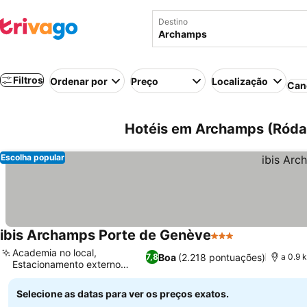
Destino
Filtros
Ordenar por
Preço
Localização
Can
Hotéis em Archamps (Róda
Escolha popular
ibis Archamps Porte de Genève
3 Estrelas
Academia no local,
Boa
(2.218 pontuações)
7,8
a 0.9 
Estacionamento externo
seguro
Selecione as datas para ver os preços exatos.