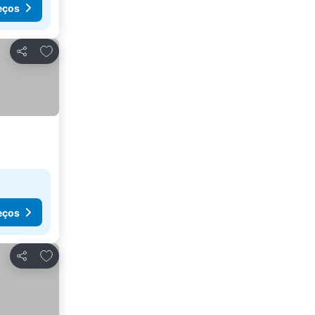
eços
Adicionar aos favoritos
Partilhar
eços
Adicionar aos favoritos
Partilhar