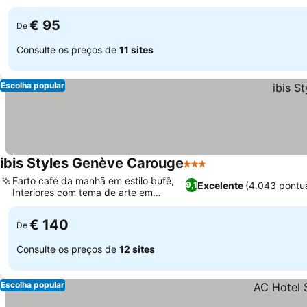
público
€ 95
De
Consulte os preços de
11 sites
Escolha popular
ibis Styles Genève Carouge
3 Estrelas
Farto café da manhã em estilo bufê,
Excelente
(4.043 pontu
9,1
Interiores com tema de arte em
quadrinhos
€ 140
De
Consulte os preços de
12 sites
Escolha popular