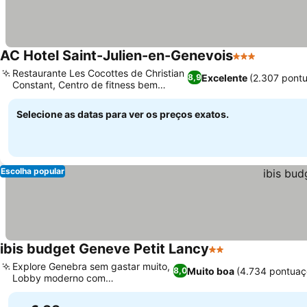
AC Hotel Saint-Julien-en-Genevois
3 Estrelas
Restaurante Les Cocottes de Christian
Excelente
(2.307 pont
8,9
Constant, Centro de fitness bem
equipado
Selecione as datas para ver os preços exatos.
Escolha popular
ibis budget Geneve Petit Lancy
2 Estrelas
Explore Genebra sem gastar muito,
Muito boa
(4.734 pontuaç
8,0
Lobby moderno com
entretenimento