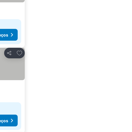
eços
Adicionar aos favoritos
Partilhar
eços