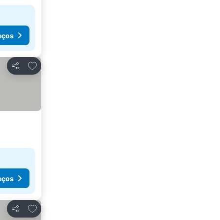
eços
Adicionar aos favoritos
Partilhar
eços
Adicionar aos favoritos
Partilhar