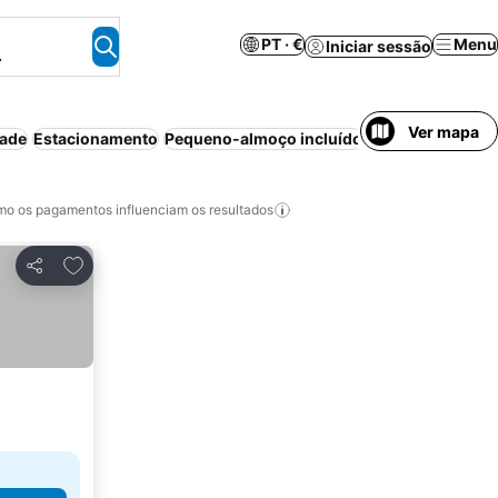
PT · €
Menu
Iniciar sessão
.
Ver mapa
dade
Estacionamento
Pequeno-almoço incluído
Animais permiti
o os pagamentos influenciam os resultados
Adicionar aos favoritos
Partilhar