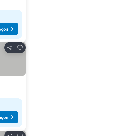
eços
Adicionar aos favoritos
Partilhar
eços
Adicionar aos favoritos