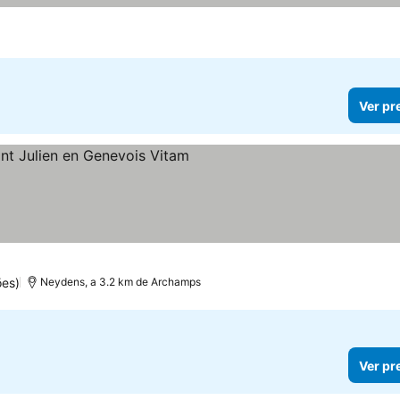
Ver pr
relas
es)
Neydens, a 3.2 km de Archamps
Ver pr