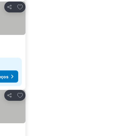
Adicionar aos favoritos
Partilhar
eços
Adicionar aos favoritos
Partilhar