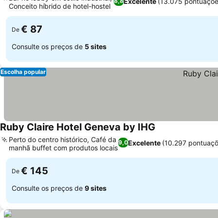
Excelente
(13.075 pontuaçõe
8,8
Conceito híbrido de hotel-hostel
€ 87
De
Consulte os preços de
5 sites
Escolha popular
Ruby Claire Hotel Geneva by IHG
Perto do centro histórico, Café da
Excelente
(10.297 pontuaçõ
9,0
manhã buffet com produtos locais
€ 145
De
Consulte os preços de
9 sites