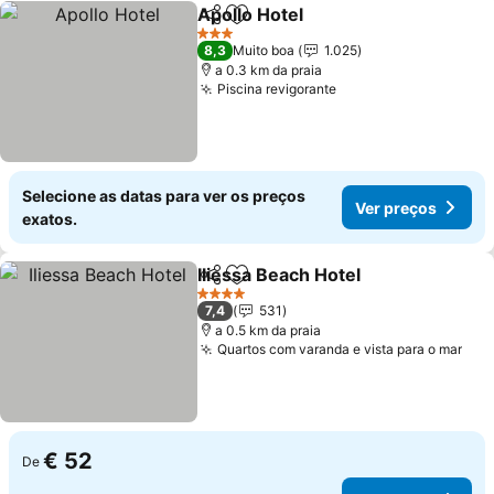
Apollo Hotel
Partilhar
Adicionar aos favoritos
3 Estrelas
8,3
Muito boa
1.025
a 0.3 km da praia
Piscina revigorante
Selecione as datas para ver os preços
Ver preços
exatos.
Iliessa Beach Hotel
Partilhar
Adicionar aos favoritos
4 Estrelas
7,4
531
a 0.5 km da praia
Quartos com varanda e vista para o mar
€ 52
De