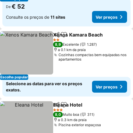
€ 52
De
Consulte os preços de
11 sites
Ver preços
Xenos Kamara Beach
Partilhar
Adicionar aos favoritos
2 Estrelas
8,9
Excelente
1.287
a 0.1 km da praia
Cozinhas compactas bem equipadas nos
apartamentos
Escolha popular
Selecione as datas para ver os preços
Ver preços
exatos.
Eleana Hotel
Partilhar
Adicionar aos favoritos
3 Estrelas
8,0
Muito boa
311
a 0.3 km da praia
Piscina exterior espaçosa