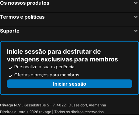
Kozanos Hotel & Suites
Planos Hotel
Os nossos produtos
Corfu-Cidade, Ilhas Jônicas ou Jónicas Hotéis
Oia, Sul do Mar Egeu Hotéis
Athina Apartments Kalamaki
Kozanos Deluxe Maisonettes
Termos e políticas
Imerovigli, Sul do Mar Egeu Hotéis
Suporte
Inicie sessão para desfrutar de
vantagens exclusivas para membros
Personalize a sua experiência
Ofertas e preços para membros
Iniciar sessão
trivago N.V.
, Kesselstraße 5 – 7, 40221 Düsseldorf, Alemanha
Direitos autorais 2026 trivago | Todos os direitos reservados.