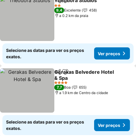
Theodora Studios
Partilhar
Adicionar aos favoritos
2 Estrelas
9,4
Excelente
458
a 0.2 km da praia
Selecione as datas para ver os preços
Ver preços
exatos.
Gerakas Belvedere Hotel
Partilhar
Adicionar aos favoritos
& Spa
4 Estrelas
7,7
Boa
655
a 1.9 km de Centro da cidade
Selecione as datas para ver os preços
Ver preços
exatos.