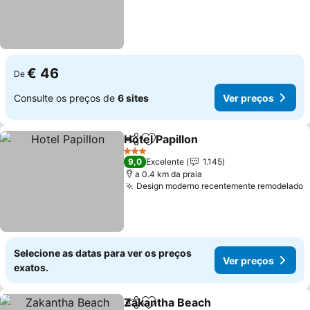
€ 46
De
Consulte os preços de
6 sites
Ver preços
Hotel Papillon
Partilhar
Adicionar aos favoritos
3 Estrelas
9,0
Excelente
1.145
a 0.4 km da praia
Design moderno recentemente remodelado
Selecione as datas para ver os preços
Ver preços
exatos.
Zakantha Beach
Partilhar
Adicionar aos favoritos