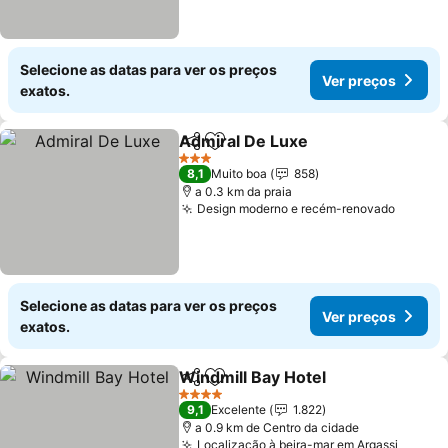
Selecione as datas para ver os preços
Ver preços
exatos.
Admiral De Luxe
Partilhar
Adicionar aos favoritos
3 Estrelas
8,1
Muito boa
858
a 0.3 km da praia
Design moderno e recém-renovado
Selecione as datas para ver os preços
Ver preços
exatos.
Windmill Bay Hotel
Partilhar
Adicionar aos favoritos
4 Estrelas
9,1
Excelente
1.822
a 0.9 km de Centro da cidade
Localização à beira-mar em Argassi