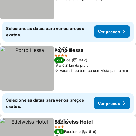
Selecione as datas para ver os preços
Ver preços
exatos.
Porto Iliessa
Partilhar
Adicionar aos favoritos
4 Estrelas
7,8
Boa
347
a 0.3 km da praia
Varanda ou terraço com vista para o mar
Selecione as datas para ver os preços
Ver preços
exatos.
Edelweiss Hotel
Partilhar
Adicionar aos favoritos
3 Estrelas
9,1
Excelente
519