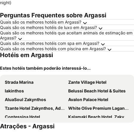
night)
Perguntas Frequentes sobre Argassi
Quais são os melhores hotéis em Argassi?
Quais são os melhores hotéis de luxo em Argassi?
Quais são os melhores hotéis que aceitam animais de estimação em
Argassi?
Quais são os melhores hotéis com spa em Argassi?
Quais são os melhores hotéis com piscina em Argassi?
Hotéis em Argassi
Estes hotéis também poderão interessá-lo...
Strada Marina
Zante Village Hotel
Iakinthos
Belussi Beach Hotel & Suites
AluaSoul Zakynthos
Avalon Palace Hotel
Tzante Hotel Zakynthos, Adults Only
White Olive Premium Laganas
Contessina Hotel
Kalamaki Beach Hotel, Zakynthos Island
Atrações - Argassi
Domes Aulus Zante, Autograph Collection
Canadian Hotel