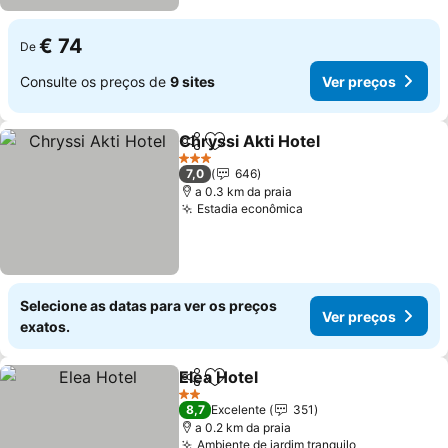
€ 74
De
Consulte os preços de
9 sites
Ver preços
Chryssi Akti Hotel
Partilhar
Adicionar aos favoritos
3 Estrelas
7,0
646
a 0.3 km da praia
Estadia econômica
Selecione as datas para ver os preços
Ver preços
exatos.
Elea Hotel
Partilhar
Adicionar aos favoritos
2 Estrelas
8,7
Excelente
351
a 0.2 km da praia
Ambiente de jardim tranquilo