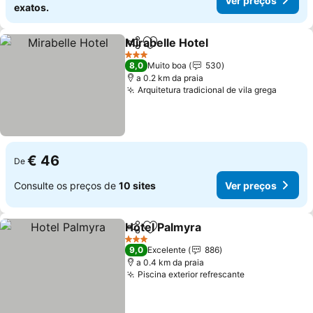
Ver preços
exatos.
Mirabelle Hotel
Partilhar
Adicionar aos favoritos
3 Estrelas
8,0
Muito boa
530
a 0.2 km da praia
Arquitetura tradicional de vila grega
€ 46
De
Consulte os preços de
10 sites
Ver preços
Hotel Palmyra
Partilhar
Adicionar aos favoritos
3 Estrelas
9,0
Excelente
886
a 0.4 km da praia
Piscina exterior refrescante