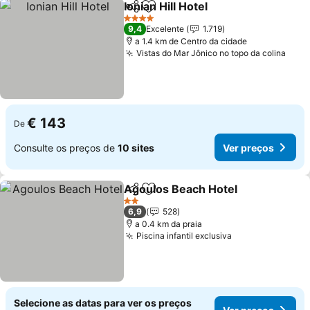
Ionian Hill Hotel
Partilhar
Adicionar aos favoritos
4 Estrelas
9,4
Excelente
1.719
a 1.4 km de Centro da cidade
Vistas do Mar Jônico no topo da colina
€ 143
De
Consulte os preços de
10 sites
Ver preços
Agoulos Beach Hotel
Partilhar
Adicionar aos favoritos
2 Estrelas
6,9
528
a 0.4 km da praia
Piscina infantil exclusiva
Selecione as datas para ver os preços