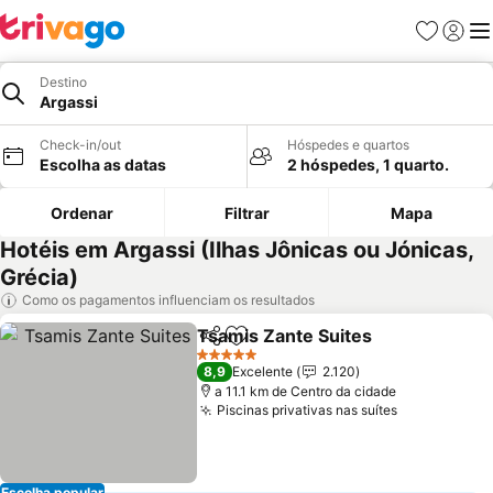
Favoritos
Iniciar
Me
Destino
Argassi
Check-in/out
Hóspedes e quartos
Escolha as datas
2 hóspedes, 1 quarto.
Ordenar
Filtrar
Mapa
Hotéis em Argassi (Ilhas Jônicas ou Jónicas,
Grécia)
Como os pagamentos influenciam os resultados
Tsamis Zante Suites
Partilhar
Adicionar aos favoritos
5 Estrelas
8,9
Excelente
2.120
a 11.1 km de Centro da cidade
Piscinas privativas nas suítes
Escolha popular