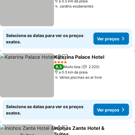
a 0.5 km da praia
Jardins exuberantes
Selecione as datas para ver os preços
Ver preços
exatos.
Katerina Palace Hotel
Partilhar
Adicionar aos favoritos
4 Estrelas
8,3
Muito boa
2.220
a 0.5 km da praia
Várias piscinas ao ar livre
Selecione as datas para ver os preços
Ver preços
exatos.
Iniohos Zante Hotel &
Partilhar
Adicionar aos favoritos
Suites