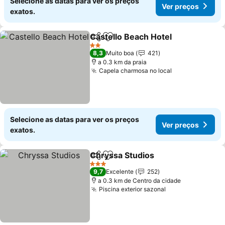
Selecione as datas para ver os preços
Ver preços
exatos.
Castello Beach Hotel
Partilhar
Adicionar aos favoritos
2 Estrelas
8,3
Muito boa
421
a 0.3 km da praia
Capela charmosa no local
Selecione as datas para ver os preços
Ver preços
exatos.
Chryssa Studios
Partilhar
Adicionar aos favoritos
3 Estrelas
9,7
Excelente
252
a 0.3 km de Centro da cidade
Piscina exterior sazonal