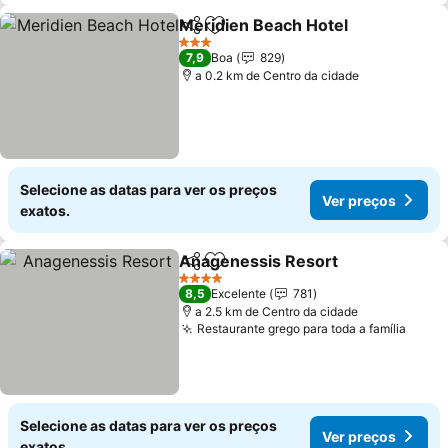
Meridien Beach Hotel
Partilhar
Adicionar aos favoritos
3 Estrelas
7,9
Boa
829
a 0.2 km de Centro da cidade
Selecione as datas para ver os preços
Ver preços
exatos.
Anagenessis Resort
Partilhar
Adicionar aos favoritos
4 Estrelas
8,5
Excelente
781
a 2.5 km de Centro da cidade
Restaurante grego para toda a família
Selecione as datas para ver os preços
Ver preços
exatos.