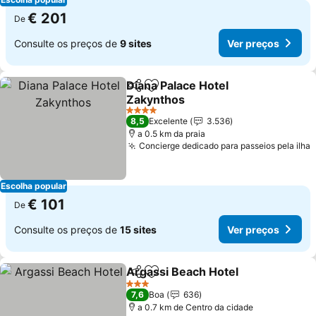
€ 201
De
Consulte os preços de
9 sites
Ver preços
Diana Palace Hotel
Partilhar
Adicionar aos favoritos
Zakynthos
4 Estrelas
8,5
Excelente
3.536
a 0.5 km da praia
Concierge dedicado para passeios pela ilha
Escolha popular
€ 101
De
Consulte os preços de
15 sites
Ver preços
Argassi Beach Hotel
Partilhar
Adicionar aos favoritos
3 Estrelas
7,6
Boa
636
a 0.7 km de Centro da cidade