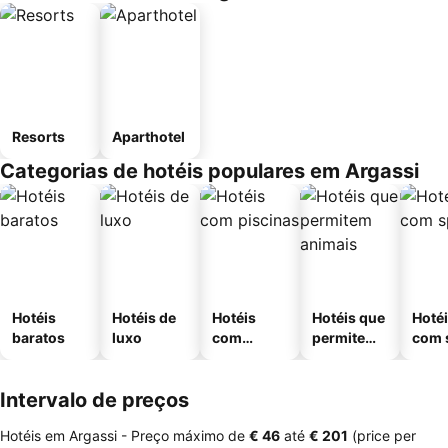
Resorts
Aparthotel
Categorias de hotéis populares em Argassi
Hotéis
Hotéis de
Hotéis
Hotéis que
Hoté
baratos
luxo
com
permitem
com 
piscinas
animais
Intervalo de preços
Hotéis em Argassi -
Preço máximo
de
‎€ 46
até
‎€ 201
(price per