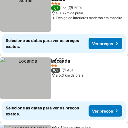
3 Estrelas
7,7
Boa
509
a 0.6 km da praia
Design de interiores moderno em madeira
Selecione as datas para ver os preços
Ver preços
exatos.
Locanda
Partilhar
Adicionar aos favoritos
2 Estrelas
6,9
401
a 0.3 km da praia
Selecione as datas para ver os preços
Ver preços
exatos.