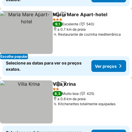
Maria Mare Apart-hotel
Partilhar
Adicionar aos favoritos
3 Estrelas
9,1
Excelente
540
a 0.7 km da praia
Restaurante de cozinha mediterrânica
Escolha popular
Selecione as datas para ver os preços
Ver preços
exatos.
Villa Krina
Partilhar
Adicionar aos favoritos
2 Estrelas
8,3
Muito boa
425
a 0.6 km da praia
Kitchenettes totalmente equipadas