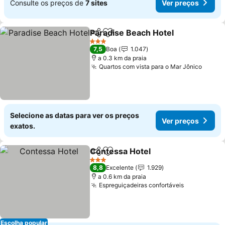
Consulte os preços de
7 sites
Ver preços
Paradise Beach Hotel
Partilhar
Adicionar aos favoritos
3 Estrelas
7,5
Boa
1.047
a 0.3 km da praia
Quartos com vista para o Mar Jônico
Selecione as datas para ver os preços
Ver preços
exatos.
Contessa Hotel
Partilhar
Adicionar aos favoritos
3 Estrelas
8,8
Excelente
1.929
a 0.6 km da praia
Espreguiçadeiras confortáveis
Escolha popular