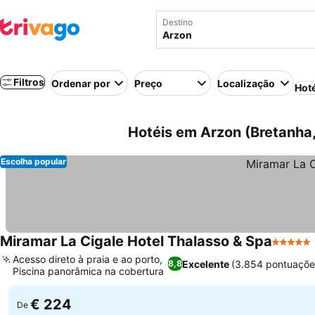
Destino
Filtros
Ordenar por
Preço
Localização
Hot
Hotéis em Arzon (Bretanha
Escolha popular
Miramar La Cigale Hotel Thalasso & Spa
5 Estrel
Acesso direto à praia e ao porto,
Excelente
(3.854 pontuaçõe
8,8
Piscina panorâmica na cobertura
€ 224
De