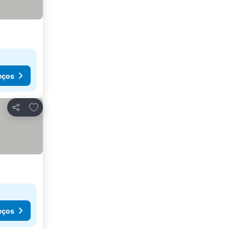
eços
Adicionar aos favoritos
Partilhar
eços