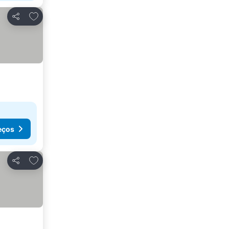
Adicionar aos favoritos
Partilhar
eços
Adicionar aos favoritos
Partilhar