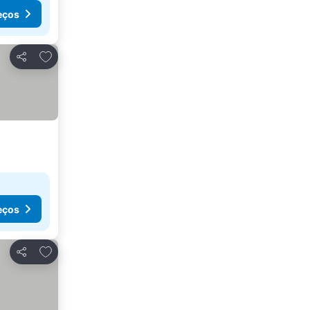
eços
Adicionar aos favoritos
Partilhar
eços
Adicionar aos favoritos
Partilhar