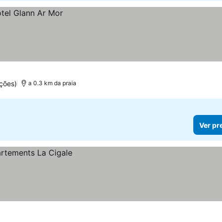
ções)
a 0.3 km da praia
Ver pr