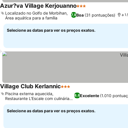
Azur?va Village Kerjouanno
3 Estrelas
Localizado no Golfo de Morbihan,
Boa
(31 pontuações)
7,8
a 1
Área aquática para a família
Selecione as datas para ver os preços exatos.
Village Club Kerlannic
3 Estrelas
Piscina externa aquecida,
Excelente
(1.010 pontua
8,6
Restaurante L'Escale com culinária
de qualidade
Selecione as datas para ver os preços exatos.