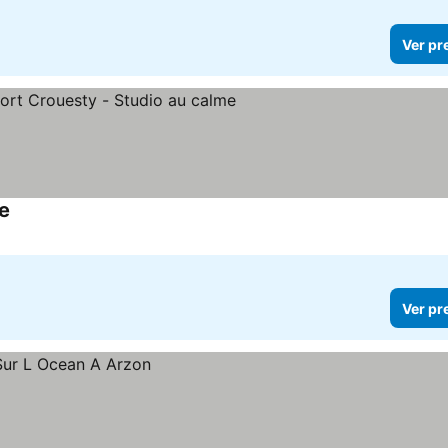
Ver pr
me
Ver pr