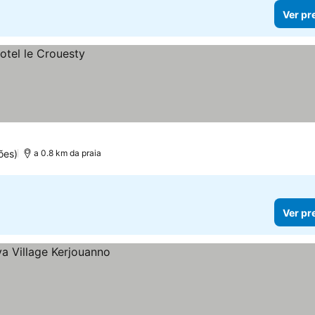
Ver pr
ões)
a 0.8 km da praia
Ver pr