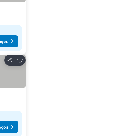
eços
Adicionar aos favoritos
Partilhar
eços