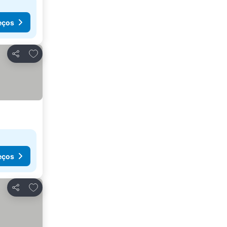
eços
Adicionar aos favoritos
Partilhar
eços
Adicionar aos favoritos
Partilhar