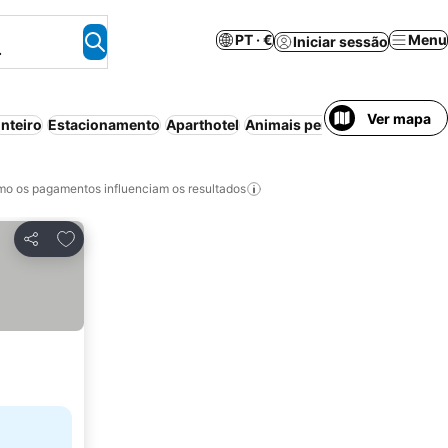
PT · €
Menu
Iniciar sessão
.
Ver mapa
nteiro
Estacionamento
Aparthotel
Animais permitidos
Ar condi
o os pagamentos influenciam os resultados
Adicionar aos favoritos
Partilhar