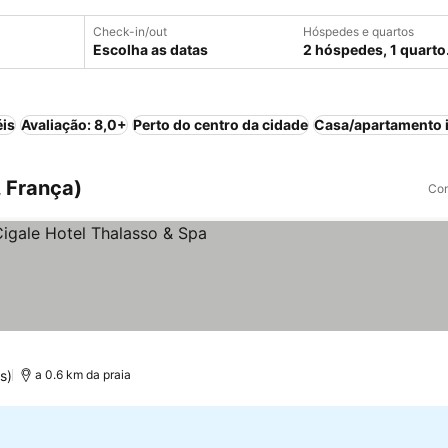
Check-in/out
Hóspedes e quartos
Escolha as datas
2 hóspedes, 1 quarto
éis
Avaliação: 8,0+
Perto do centro da cidade
Casa/apartamento i
, França)
Com
as
s)
a 0.6 km da praia