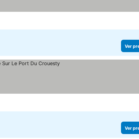
Ver pr
Ver pr