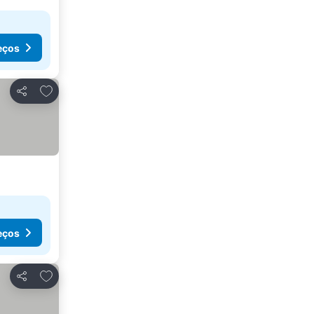
eços
Adicionar aos favoritos
Partilhar
eços
Adicionar aos favoritos
Partilhar