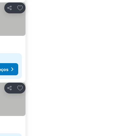
Adicionar aos favoritos
Partilhar
eços
Adicionar aos favoritos
Partilhar