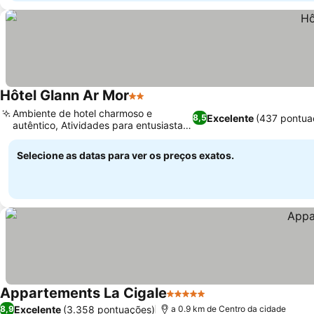
Hôtel Glann Ar Mor
2 Estrelas
Ambiente de hotel charmoso e
Excelente
(437 pontua
8,5
autêntico, Atividades para entusiastas
do ar livre
Selecione as datas para ver os preços exatos.
Appartements La Cigale
5 Estrelas
Excelente
(3.358 pontuações)
8,9
a 0.9 km de Centro da cidade