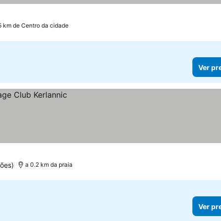
.5 km de Centro da cidade
Ver pr
ções)
a 0.2 km da praia
Ver pr