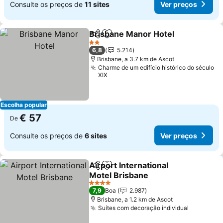
Consulte os preços de
11 sites
Ver preços
Brisbane Manor Hotel
Partilhar
Adicionar aos favoritos
2 Estrelas
6,8
5.214
Brisbane, a 3.7 km de Ascot
Charme de um edifício histórico do século
XIX
Escolha popular
€ 57
De
Consulte os preços de
6 sites
Ver preços
Airport International
Partilhar
Adicionar aos favoritos
Motel Brisbane
4 Estrelas
7,9
Boa
2.987
Brisbane, a 1.2 km de Ascot
Suítes com decoração individual