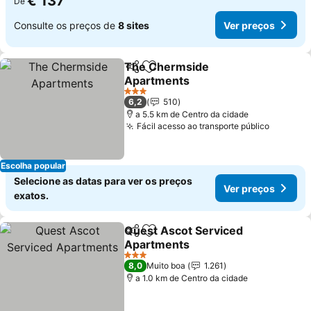
€ 137
De
Consulte os preços de
8 sites
Ver preços
The Chermside
Partilhar
Adicionar aos favoritos
Apartments
3 Estrelas
6,2
510
a 5.5 km de Centro da cidade
Fácil acesso ao transporte público
Escolha popular
Selecione as datas para ver os preços
Ver preços
exatos.
Quest Ascot Serviced
Partilhar
Adicionar aos favoritos
Apartments
3 Estrelas
8,0
Muito boa
1.261
a 1.0 km de Centro da cidade