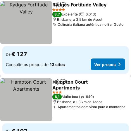
Rydges Fortitude Valley
Partilhar
Adicionar aos favoritos
4 Estrelas
8,7
Excelente
6.013
Brisbane, a 3.5 km de Ascot
Culinária italiana autêntica no Bar Gusto
€ 127
De
Consulte os preços de
13 sites
Ver preços
Hampton Court
Partilhar
Adicionar aos favoritos
Apartments
3 Estrelas
8,1
Muito boa
940
Brisbane, a 1.3 km de Ascot
Apartamentos com vista para a montanha