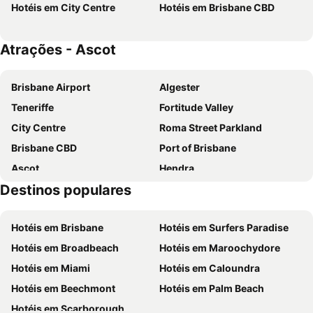
Hotéis em City Centre
Hotéis em Brisbane CBD
ibis Styles Brisbane Elizabeth Street
Great Southern Hotel Brisbane
Riverside Hotel Southbank
ibis Brisbane Airport
Atrações - Ascot
Brisbane International Virginia
Petrie Mill Motel
Brisbane Airport
Algester
Teneriffe
Fortitude Valley
City Centre
Roma Street Parkland
Brisbane CBD
Port of Brisbane
Ascot
Hendra
Destinos populares
Hamilton
Clayfield
Albion
Bulimba
Hotéis em Brisbane
Hotéis em Surfers Paradise
Wooloowin
Lutwyche
Hotéis em Broadbeach
Hotéis em Maroochydore
Newstead
Brookfield
Hotéis em Miami
Hotéis em Caloundra
Chandler
Banyo
Hotéis em Beechmont
Hotéis em Palm Beach
Red Hill
Northgate
Hotéis em Scarborough
Mount Gravatt East
Eagle Farm