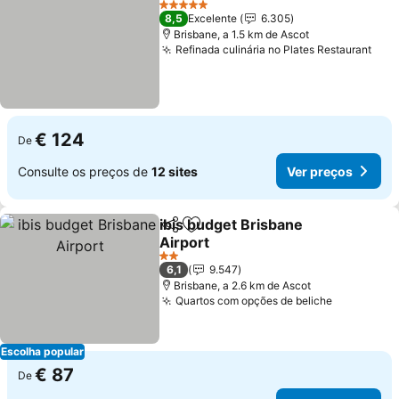
5 Estrelas
8,5
Excelente
6.305
Brisbane, a 1.5 km de Ascot
Refinada culinária no Plates Restaurant
€ 124
De
Consulte os preços de
12 sites
Ver preços
ibis budget Brisbane
Partilhar
Adicionar aos favoritos
Airport
2 Estrelas
6,1
9.547
Brisbane, a 2.6 km de Ascot
Quartos com opções de beliche
Escolha popular
€ 87
De