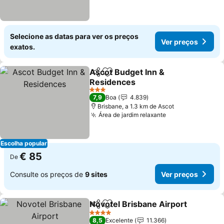
Selecione as datas para ver os preços
Ver preços
exatos.
Ascot Budget Inn &
Partilhar
Adicionar aos favoritos
Residences
3 Estrelas
7,9
Boa
4.839
Brisbane, a 1.3 km de Ascot
Área de jardim relaxante
Escolha popular
€ 85
De
Consulte os preços de
9 sites
Ver preços
Novotel Brisbane Airport
Partilhar
Adicionar aos favoritos
4 Estrelas
8,5
Excelente
11.366