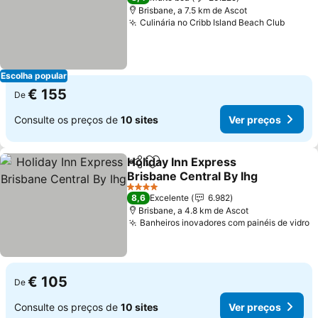
Brisbane, a 7.5 km de Ascot
Culinária no Cribb Island Beach Club
Escolha popular
€ 155
De
Consulte os preços de
10 sites
Ver preços
Holiday Inn Express
Partilhar
Adicionar aos favoritos
Brisbane Central By Ihg
4 Estrelas
8,6
Excelente
6.982
Brisbane, a 4.8 km de Ascot
Banheiros inovadores com painéis de vidro
€ 105
De
Consulte os preços de
10 sites
Ver preços