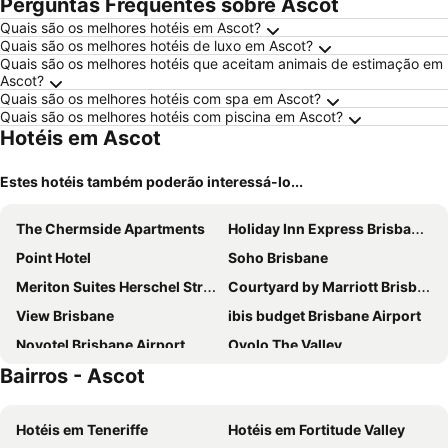
Perguntas Frequentes sobre Ascot
Quais são os melhores hotéis em Ascot?
Quais são os melhores hotéis de luxo em Ascot?
Quais são os melhores hotéis que aceitam animais de estimação em
Ascot?
Quais são os melhores hotéis com spa em Ascot?
Quais são os melhores hotéis com piscina em Ascot?
Hotéis em Ascot
Estes hotéis também poderão interessá-lo...
The Chermside Apartments
Holiday Inn Express Brisbane Central By Ihg
Point Hotel
Soho Brisbane
Meriton Suites Herschel Street, Brisbane
Courtyard by Marriott Brisbane South Bank
View Brisbane
ibis budget Brisbane Airport
Novotel Brisbane Airport
Ovolo The Valley
Bairros - Ascot
The Alva Hotel Brisbane, Vignette Collection by IHG
Mantra on the Quay
Brisbane Marriott Hotel
Stamford Plaza Brisbane
Hotéis em Teneriffe
Hotéis em Fortitude Valley
Four Points by Sheraton Brisbane
Royal On The Park