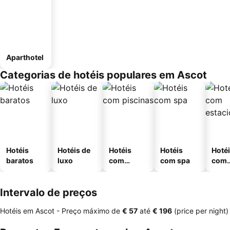
Aparthotel
Categorias de hotéis populares em Ascot
Hotéis
Hotéis de
Hotéis
Hotéis
Hoté
baratos
luxo
com
com spa
com
piscinas
esta
ment
Intervalo de preços
Hotéis em Ascot -
Preço máximo
de
‎€ 57
até
‎€ 196
(price per night)