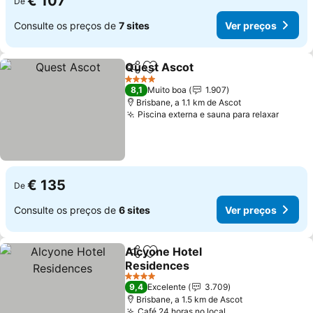
€ 107
De
Consulte os preços de
7 sites
Ver preços
Quest Ascot
Partilhar
Adicionar aos favoritos
4 Estrelas
8,1
Muito boa
1.907
Brisbane, a 1.1 km de Ascot
Piscina externa e sauna para relaxar
€ 135
De
Consulte os preços de
6 sites
Ver preços
Alcyone Hotel
Partilhar
Adicionar aos favoritos
Residences
4 Estrelas
9,4
Excelente
3.709
Brisbane, a 1.5 km de Ascot
Café 24 horas no local