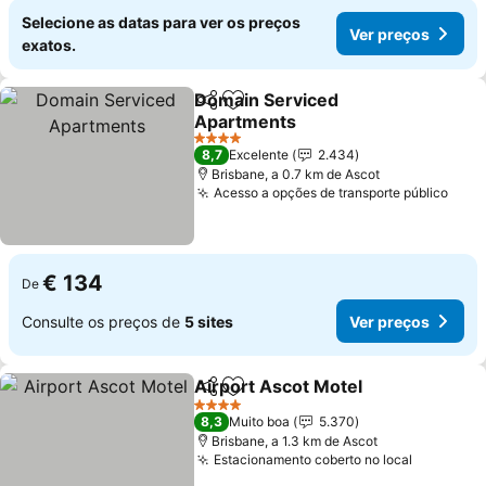
Selecione as datas para ver os preços
Ver preços
exatos.
Domain Serviced
Partilhar
Adicionar aos favoritos
Apartments
4 Estrelas
8,7
Excelente
2.434
Brisbane, a 0.7 km de Ascot
Acesso a opções de transporte público
€ 134
De
Consulte os preços de
5 sites
Ver preços
Airport Ascot Motel
Partilhar
Adicionar aos favoritos
4 Estrelas
8,3
Muito boa
5.370
Brisbane, a 1.3 km de Ascot
Estacionamento coberto no local