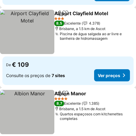
Airport Clayfield Motel
Partilhar
Adicionar aos favoritos
3 Estrelas
8,5
Excelente
4.378
Brisbane, a 1.5 km de Ascot
Piscina de água salgada ao ar livre e
banheira de hidromassagem
€ 109
De
Consulte os preços de
7 sites
Ver preços
Albion Manor
Partilhar
Adicionar aos favoritos
4 Estrelas
8,7
Excelente
1.385
Brisbane, a 1.5 km de Ascot
Quartos espaçosos com kitchenettes
completas