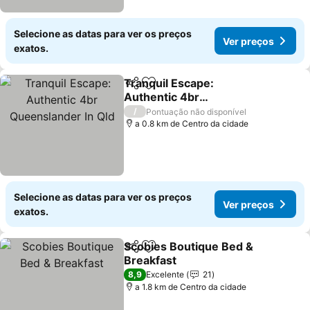
Selecione as datas para ver os preços
Ver preços
exatos.
Tranquil Escape:
Partilhar
Adicionar aos favoritos
Authentic 4br
Queenslander In Qld
/
Pontuação não disponível
a 0.8 km de Centro da cidade
Selecione as datas para ver os preços
Ver preços
exatos.
Scobies Boutique Bed &
Partilhar
Adicionar aos favoritos
Breakfast
8,9
Excelente
21
a 1.8 km de Centro da cidade