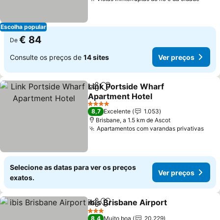
Escolha popular
€ 84
De
Consulte os preços de
14 sites
Ver preços
Link Portside Wharf
Partilhar
Adicionar aos favoritos
Apartment Hotel
4 Estrelas
8,7
Excelente
1.053
Brisbane, a 1.5 km de Ascot
Apartamentos com varandas privativas
Selecione as datas para ver os preços
Ver preços
exatos.
ibis Brisbane Airport
Partilhar
Adicionar aos favoritos
3 Estrelas
8,4
Muito boa
20.229