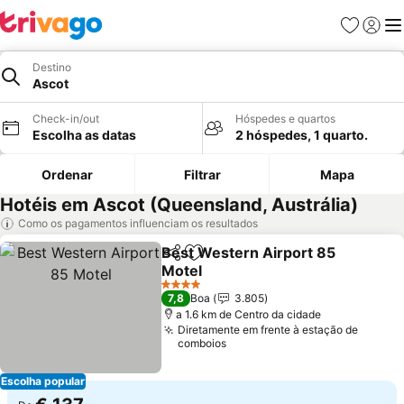
Favoritos
Iniciar
Me
Destino
Ascot
Check-in/out
Hóspedes e quartos
Escolha as datas
2 hóspedes, 1 quarto.
Ordenar
Filtrar
Mapa
Hotéis em Ascot (Queensland, Austrália)
Como os pagamentos influenciam os resultados
Best Western Airport 85
Partilhar
Adicionar aos favoritos
Motel
4 Estrelas
7,8
Boa
3.805
a 1.6 km de Centro da cidade
Diretamente em frente à estação de
comboios
Escolha popular