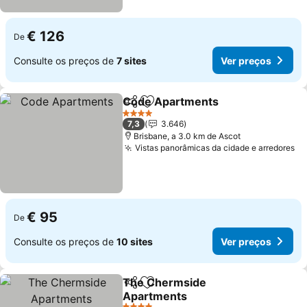
€ 126
De
Consulte os preços de
7 sites
Ver preços
Code Apartments
Partilhar
Adicionar aos favoritos
4 Estrelas
7,3
3.646
Brisbane, a 3.0 km de Ascot
Vistas panorâmicas da cidade e arredores
€ 95
De
Consulte os preços de
10 sites
Ver preços
The Chermside
Partilhar
Adicionar aos favoritos
Apartments