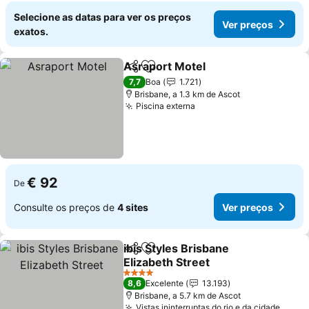
Selecione as datas para ver os preços
Ver preços
exatos.
Asraport Motel
Partilhar
Adicionar aos favoritos
7,7
Boa
1.721
Brisbane, a 1.3 km de Ascot
Piscina externa
€ 92
De
Consulte os preços de
4 sites
Ver preços
ibis Styles Brisbane
Partilhar
Adicionar aos favoritos
Elizabeth Street
4 Estrelas
8,6
Excelente
13.193
Brisbane, a 5.7 km de Ascot
Vistas ininterruptas do rio e da cidade