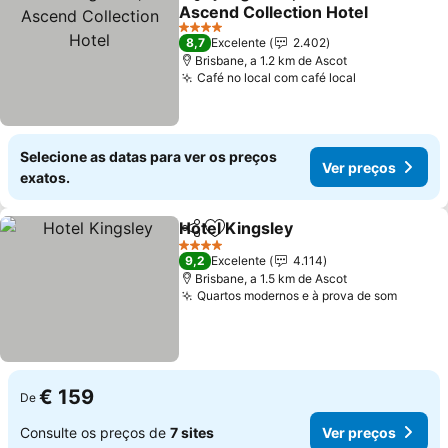
Partilhar
Adicionar aos favoritos
Ascend Collection Hotel
4 Estrelas
8,7
Excelente
2.402
Brisbane, a 1.2 km de Ascot
Café no local com café local
Selecione as datas para ver os preços
Ver preços
exatos.
Hotel Kingsley
Partilhar
Adicionar aos favoritos
4 Estrelas
9,2
Excelente
4.114
Brisbane, a 1.5 km de Ascot
Quartos modernos e à prova de som
€ 159
De
Consulte os preços de
7 sites
Ver preços