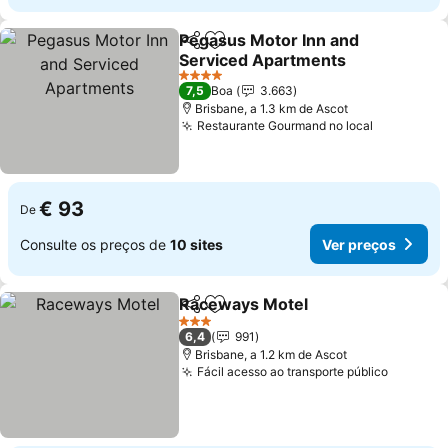
Pegasus Motor Inn and
Partilhar
Adicionar aos favoritos
Serviced Apartments
4 Estrelas
7,5
Boa
3.663
Brisbane, a 1.3 km de Ascot
Restaurante Gourmand no local
€ 93
De
Consulte os preços de
10 sites
Ver preços
Raceways Motel
Partilhar
Adicionar aos favoritos
3 Estrelas
6,4
991
Brisbane, a 1.2 km de Ascot
Fácil acesso ao transporte público