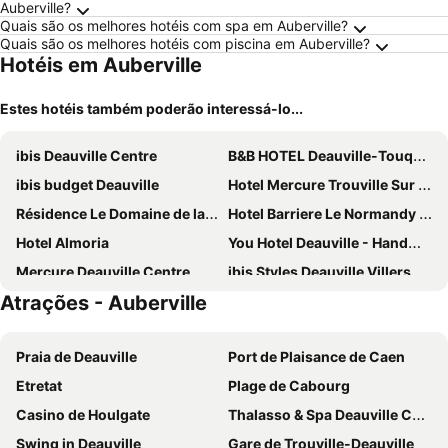
Auberville?
Quais são os melhores hotéis com spa em Auberville?
Quais são os melhores hotéis com piscina em Auberville?
Hotéis em Auberville
Estes hotéis também poderão interessá-lo...
ibis Deauville Centre
B&B HOTEL Deauville-Touques
ibis budget Deauville
Hotel Mercure Trouville Sur Mer
Résidence Le Domaine de la Corniche*** - Vacancéole
Hotel Barriere Le Normandy Deauville
Hotel Almoria
You Hotel Deauville - Handwritten Collection
Mercure Deauville Centre
ibis Styles Deauville Villers Plage
Atrações - Auberville
ibis budget Cabourg Dives Sur Mer
Villa Les Mots Passants
Mercure Cabourg Hôtel & Spa
Novotel Deauville Plage
Praia de Deauville
Port de Plaisance de Caen
Cures Marines Hotel Thalasso & Spa Trouville - MGallery Collection
Premiere Classe Deauville Touques
Etretat
Plage de Cabourg
Les Manoirs des Portes de Deauville
Le Cosy Riva Bella
Casino de Houlgate
Thalasso & Spa Deauville Centre Algotherm
Hôtel Outre-Mer
Hotel la piscine
Swing in Deauville
Gare de Trouville-Deauville
Résidence Premium Résidence & Spa
Le Grand Hotel de Cabourg - MGallery Collection