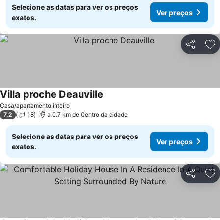
Selecione as datas para ver os preços
Ver preços
exatos.
Partilhar
Ad
Villa proche Deauville
Casa/apartamento inteiro
7,2
18
a 0.7 km de Centro da cidade
Selecione as datas para ver os preços
Ver preços
exatos.
Partilhar
Ad