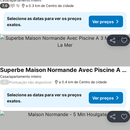
Casa/apartamento inteiro
7,0
1
a 0.3 km de Centro da cidade
Selecione as datas para ver os preços
Ver preços
exatos.
Partilhar
Ad
Superbe Maison Normande Avec Piscine A 3 Minutes De La Mer
Casa/apartamento inteiro
/
a 0.4 km de Centro da cidade
Pontuação não disponível
Selecione as datas para ver os preços
Ver preços
exatos.
Partilhar
Ad