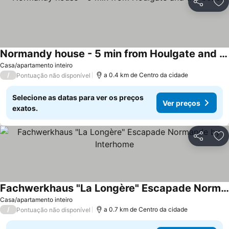
Partilhar
Ad
Normandy house - 5 min from Houlgate and the beach
Casa/apartamento inteiro
/
a 0.4 km de Centro da cidade
Pontuação não disponível
Selecione as datas para ver os preços
Ver preços
exatos.
Partilhar
Ad
Fachwerkhaus "La Longère" Escapade Normande by Interhome
Casa/apartamento inteiro
/
a 0.7 km de Centro da cidade
Pontuação não disponível