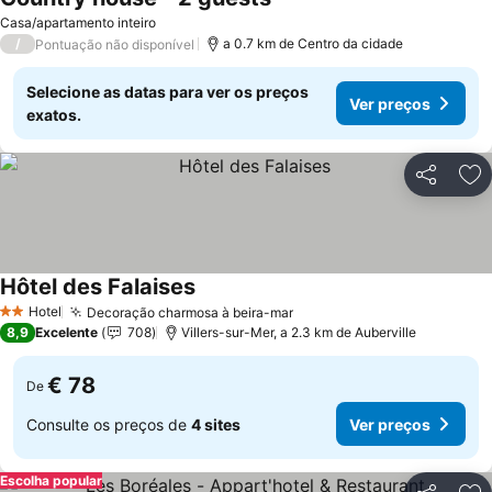
Casa/apartamento inteiro
/
a 0.7 km de Centro da cidade
Pontuação não disponível
Selecione as datas para ver os preços
Ver preços
exatos.
Partilhar
Ad
Hôtel des Falaises
Hotel
Decoração charmosa à beira-mar
2 Estrelas
8,9
Excelente
708
Villers-sur-Mer, a 2.3 km de Auberville
€ 78
De
Consulte os preços de
4 sites
Ver preços
Escolha popular