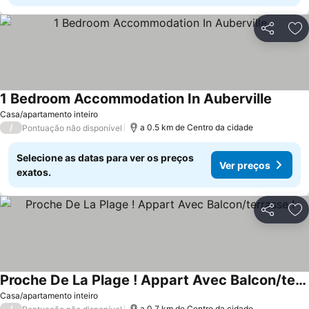
Partilhar
Ad
1 Bedroom Accommodation In Auberville
Casa/apartamento inteiro
/
a 0.5 km de Centro da cidade
Pontuação não disponível
Selecione as datas para ver os preços
Ver preços
exatos.
Partilhar
Ad
Proche De La Plage ! Appart Avec Balcon/terrasse !
Casa/apartamento inteiro
/
a 0.7 km de Centro da cidade