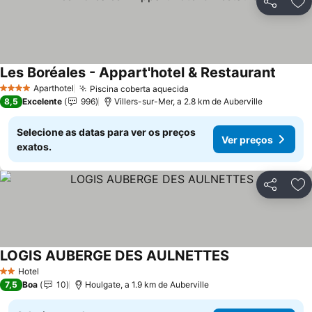
Partilhar
Ad
Les Boréales - Appart'hotel & Restaurant
Aparthotel
Piscina coberta aquecida
4 Estrelas
8,5
Excelente
996
Villers-sur-Mer, a 2.8 km de Auberville
Selecione as datas para ver os preços
Ver preços
exatos.
Partilhar
Ad
LOGIS AUBERGE DES AULNETTES
Hotel
2 Estrelas
7,5
Boa
10
Houlgate, a 1.9 km de Auberville