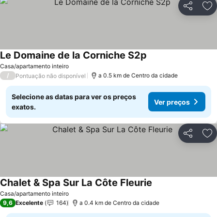
Partilhar
Ad
Le Domaine de la Corniche S2p
Casa/apartamento inteiro
/
a 0.5 km de Centro da cidade
Pontuação não disponível
Selecione as datas para ver os preços
Ver preços
exatos.
Partilhar
Ad
Chalet & Spa Sur La Côte Fleurie
Casa/apartamento inteiro
9,6
Excelente
164
a 0.4 km de Centro da cidade