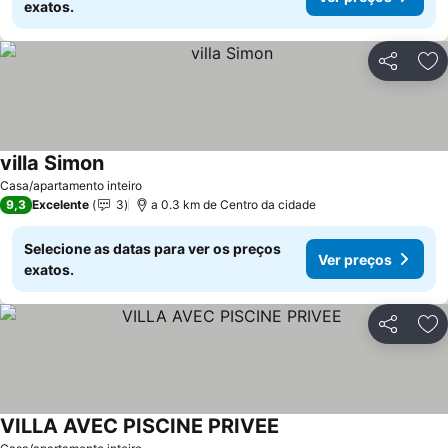
exatos.
Partilhar
Ad
villa Simon
Casa/apartamento inteiro
9,3
Excelente
3
a 0.3 km de Centro da cidade
Selecione as datas para ver os preços
Ver preços
exatos.
Partilhar
Ad
VILLA AVEC PISCINE PRIVEE