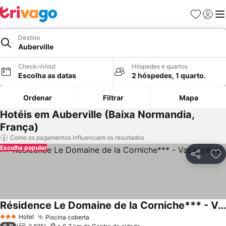
Favoritos
Iniciar
Me
Destino
Auberville
Check-in/out
Hóspedes e quartos
Escolha as datas
2 hóspedes, 1 quarto.
Ordenar
Filtrar
Mapa
Hotéis em Auberville (Baixa Normandia,
França)
Como os pagamentos influenciam os resultados
Escolha popular
Partilhar
Ad
Résidence Le Domaine de la Corniche*** - Vacancéole
Hotel
Piscina coberta
3 Estrelas