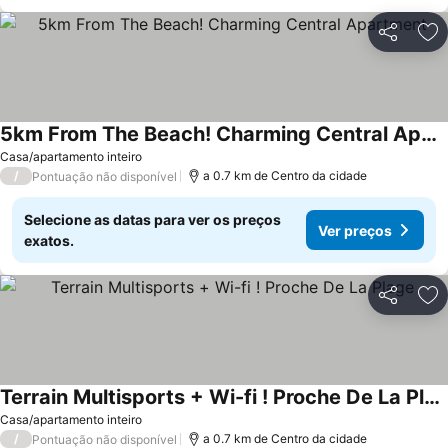
Partilhar
Ad
5km From The Beach! Charming Central Apartment
Casa/apartamento inteiro
/
a 0.7 km de Centro da cidade
Pontuação não disponível
Selecione as datas para ver os preços
Ver preços
exatos.
Partilhar
Ad
Terrain Multisports + Wi-fi ! Proche De La Plage
Casa/apartamento inteiro
/
a 0.7 km de Centro da cidade
Pontuação não disponível