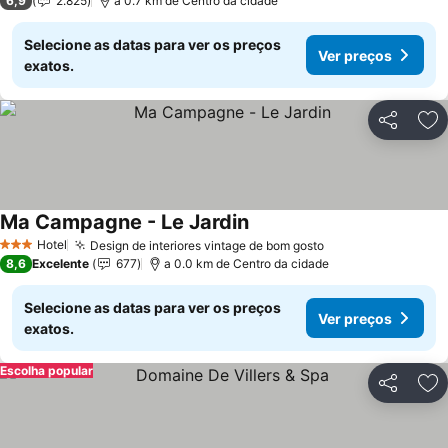
6,9
2.825
a 0.7 km de Centro da cidade
Selecione as datas para ver os preços
Ver preços
exatos.
Partilhar
Ad
Ma Campagne - Le Jardin
Hotel
Design de interiores vintage de bom gosto
3 Estrelas
8,6
Excelente
677
a 0.0 km de Centro da cidade
Selecione as datas para ver os preços
Ver preços
exatos.
Escolha popular
Partilhar
Ad