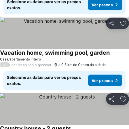
Selecione as datas para ver os preços
Ver preços
exatos.
Partilhar
Ad
Vacation home, swimming pool, garden
Casa/apartamento inteiro
/
a 0.5 km de Centro da cidade
Pontuação não disponível
Selecione as datas para ver os preços
Ver preços
exatos.
Partilhar
Ad
Country house - 2 guests