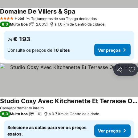
Domaine De Villers & Spa
Hotel
Tratamentos de spa Thalgo dedicados
4 Estrelas
8,3
Muito boa
2.005
a 1.0 km de Centro da cidade
€ 193
De
Consulte os preços de
10 sites
Ver preços
Partilhar
Ad
Studio Cosy Avec Kitchenette Et Terrasse Ou Balcon
Casa/apartamento inteiro
8,3
Muito boa
10
a 0.7 km de Centro da cidade
Selecione as datas para ver os preços
Ver preços
exatos.