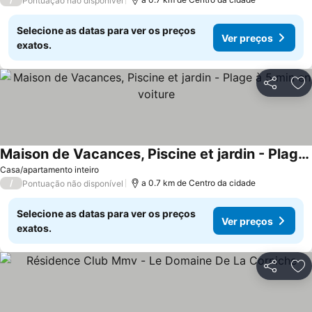
Pontuação não disponível
Selecione as datas para ver os preços
Ver preços
exatos.
Partilhar
Ad
Maison de Vacances, Piscine et jardin - Plage à 5 min en voiture
Casa/apartamento inteiro
/
a 0.7 km de Centro da cidade
Pontuação não disponível
Selecione as datas para ver os preços
Ver preços
exatos.
Partilhar
Ad