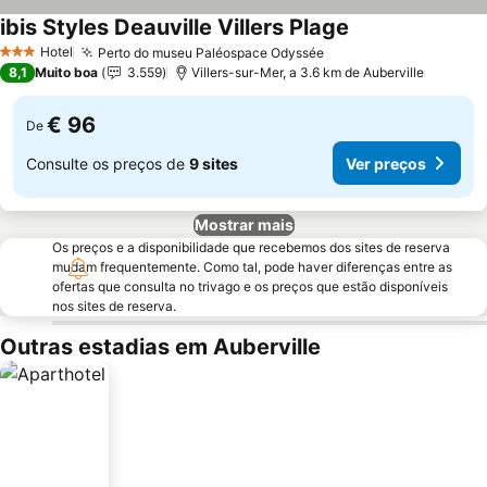
ibis Styles Deauville Villers Plage
Hotel
Perto do museu Paléospace Odyssée
3 Estrelas
8,1
Muito boa
3.559
Villers-sur-Mer, a 3.6 km de Auberville
€ 96
De
Consulte os preços de
9 sites
Ver preços
Mostrar mais
Os preços e a disponibilidade que recebemos dos sites de reserva
mudam frequentemente. Como tal, pode haver diferenças entre as
ofertas que consulta no trivago e os preços que estão disponíveis
nos sites de reserva.
Outras estadias em Auberville