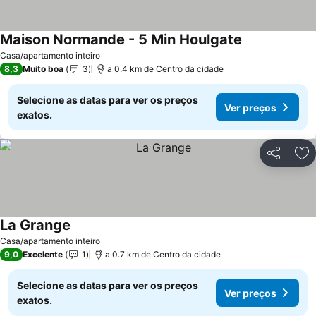
Maison Normande - 5 Min Houlgate
Casa/apartamento inteiro
8,3
Muito boa
3
a 0.4 km de Centro da cidade
Selecione as datas para ver os preços
Ver preços
exatos.
Partilhar
Ad
La Grange
Casa/apartamento inteiro
9,0
Excelente
1
a 0.7 km de Centro da cidade
Selecione as datas para ver os preços
Ver preços
exatos.