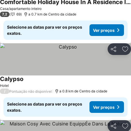
Comfortable Holiday House In A Residence In A Quiet Setting Surrounded By Nature
Casa/apartamento inteiro
7,2
69
a 0.7 km de Centro da cidade
Selecione as datas para ver os preços
Ver preços
exatos.
Partilhar
Ad
Calypso
Hotel
/
a 0.8 km de Centro da cidade
Pontuação não disponível
Selecione as datas para ver os preços
Ver preços
exatos.
Partilhar
Ad