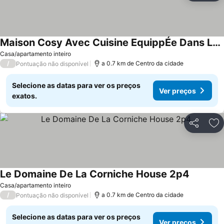
Maison Cosy Avec Cuisine EquippÉe Dans La Nature
Casa/apartamento inteiro
/
a 0.7 km de Centro da cidade
Pontuação não disponível
Selecione as datas para ver os preços
Ver preços
exatos.
Partilhar
Ad
Le Domaine De La Corniche House 2p4
Casa/apartamento inteiro
/
a 0.7 km de Centro da cidade
Pontuação não disponível
Selecione as datas para ver os preços
Ver preços