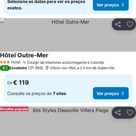
Selecione as datas para ver os preços
Ver preços
exatos.
Partilhar
Ad
Hôtel Outre-Mer
Hotel
Design de interiores aconchegante e colorido
3 Estrelas
9,1
Excelente
956
Villers-sur-Mer, a 2.5 km de Auberville
€ 119
De
Consulte os preços de
7 sites
Ver preços
Escolha popular
Partilhar
Ad