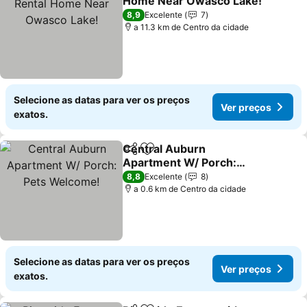
Home Near Owasco Lake!
Ver preços
8,9
Excelente
7
a 11.3 km de Centro da cidade
Selecione as datas para ver os preços
Ver preços
exatos.
Central Auburn
Partilhar
Adicionar aos favoritos
Apartment W/ Porch:
Pets Welcome!
Ver preços
8,8
Excelente
8
a 0.6 km de Centro da cidade
Selecione as datas para ver os preços
Ver preços
exatos.