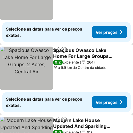
Selecione as datas para ver os preços
Ver preços
exatos.
Spacious Owasco Lake
Partilhar
Adicionar aos favoritos
Home For Large Groups,
2 Acres, Central Air
Ver preços
9,2
Excelente
264
a 9.9 km de Centro da cidade
Selecione as datas para ver os preços
Ver preços
exatos.
Modern Lake House
Partilhar
Adicionar aos favoritos
Updated And Sparkling
For 2018! 6 Bedrooms !
Ver preços
9,0
Excelente
91