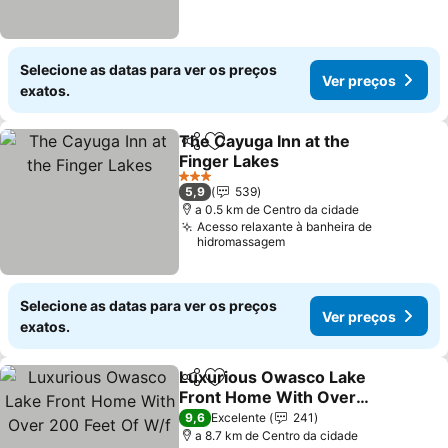
Selecione as datas para ver os preços
Ver preços
exatos.
The Cayuga Inn at the
Partilhar
Adicionar aos favoritos
Finger Lakes
Ver preços
3 Estrelas
5,9
539
a 0.5 km de Centro da cidade
Acesso relaxante à banheira de
hidromassagem
Selecione as datas para ver os preços
Ver preços
exatos.
Luxurious Owasco Lake
Partilhar
Adicionar aos favoritos
Front Home With Over
200 Feet Of W/f
Ver preços
9,6
Excelente
241
a 8.7 km de Centro da cidade