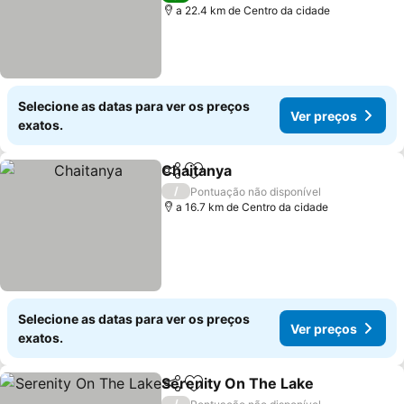
a 22.4 km de Centro da cidade
Selecione as datas para ver os preços
Ver preços
exatos.
Chaitanya
Partilhar
Adicionar aos favoritos
Ver preços
/
Pontuação não disponível
a 16.7 km de Centro da cidade
Selecione as datas para ver os preços
Ver preços
exatos.
Serenity On The Lake
Partilhar
Adicionar aos favoritos
Ver 
/