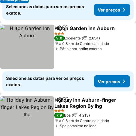
Selecione as datas para ver os preços
Ver preços
exatos.
Hilton Garden Inn Auburn
Partilhar
Adicionar aos favoritos
3 Estrelas
9,0
Excelente
2.654
a 0.8 km de Centro da cidade
Pátio com jardim externo
Ver preços
Selecione as datas para ver os preços
Ver preços
exatos.
Holiday Inn Auburn-finger
Partilhar
Adicionar aos favoritos
Lakes Region By Ihg
Ver preços
3 Estrelas
7,9
Boa
4.213
a 0.8 km de Centro da cidade
Spa completo no local
Ver preços