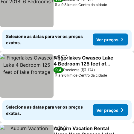
a 9.8 km de Centro da cidade
Selecione as datas para ver os preços
Ver preços
exatos.
Fingerlakes Owasco Lake
Partilhar
Adicionar aos favoritos
4 Bedroom 125 feet of
lake frontage
Ver preços
9,4
Excelente
174
a 9.6 km de Centro da cidade
Selecione as datas para ver os preços
Ver preços
exatos.
Auburn Vacation Rental
Partilhar
Adicionar aos favoritos