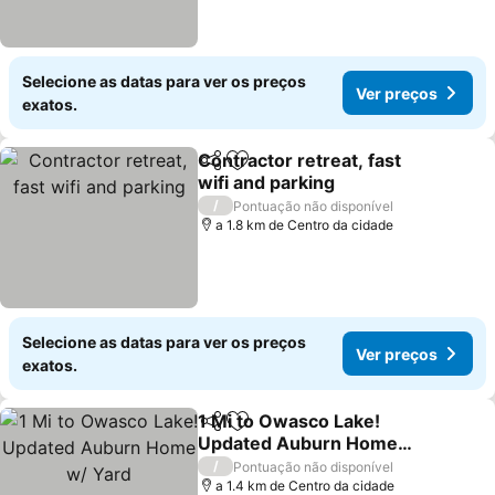
Selecione as datas para ver os preços
Ver preços
exatos.
Contractor retreat, fast
Partilhar
Adicionar aos favoritos
wifi and parking
Ver preços
/
Pontuação não disponível
a 1.8 km de Centro da cidade
Selecione as datas para ver os preços
Ver preços
exatos.
1 Mi to Owasco Lake!
Partilhar
Adicionar aos favoritos
Updated Auburn Home
w/ Yard
Ver preços
/
Pontuação não disponível
a 1.4 km de Centro da cidade