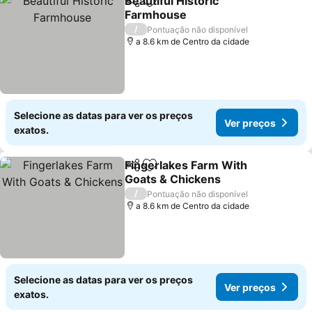
Beautiful Historic
Partilhar
Adicionar aos favoritos
Farmhouse
Ver preços
/
Pontuação não disponível
a 8.6 km de Centro da cidade
Selecione as datas para ver os preços
Ver preços
exatos.
Fingerlakes Farm With
Partilhar
Adicionar aos favoritos
Goats & Chickens
Ver preços
/
Pontuação não disponível
a 8.6 km de Centro da cidade
Selecione as datas para ver os preços
Ver preços
exatos.