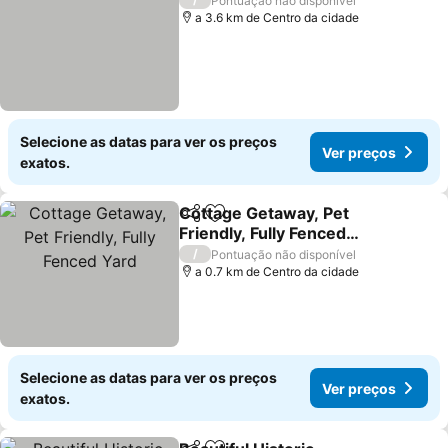
Pontuação não disponível
a 3.6 km de Centro da cidade
Selecione as datas para ver os preços
Ver preços
exatos.
Cottage Getaway, Pet
Partilhar
Adicionar aos favoritos
Friendly, Fully Fenced
Yard
Ver preços
/
Pontuação não disponível
a 0.7 km de Centro da cidade
Selecione as datas para ver os preços
Ver preços
exatos.