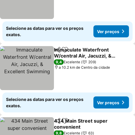
Selecione as datas para ver os preços
Ver preços
exatos.
Immaculate Waterfront
Partilhar
Adicionar aos favoritos
W/central Air, Jacuzzi, &
Excellent Swimming
Ver preços
9,4
Excelente
209
a 10.2 km de Centro da cidade
Selecione as datas para ver os preços
Ver preços
exatos.
434 Main Street super
Partilhar
Adicionar aos favoritos
convenient
Ver preços
9,8
Excelente
63