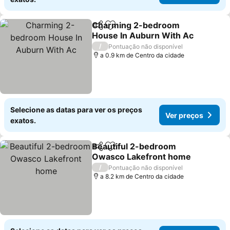
Charming 2-bedroom
Partilhar
Adicionar aos favoritos
House In Auburn With Ac
Ver preços
/
Pontuação não disponível
a 0.9 km de Centro da cidade
Selecione as datas para ver os preços
Ver preços
exatos.
Beautiful 2-bedroom
Partilhar
Adicionar aos favoritos
Owasco Lakefront home
Ver preços
/
Pontuação não disponível
a 8.2 km de Centro da cidade