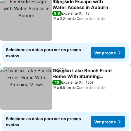
Riverside Escape with
Partilhar
Adicionar aos favoritos
Water Access in Auburn
Ver preços
8,8
Excelente
16
a 2.2 km de Centro da cidade
Selecione as datas para ver os preços
Ver preços
exatos.
Owasco Lake Beach Front
Partilhar
Adicionar aos favoritos
Home With Stunning
Views
Ver preços
10
Excelente
150
a 6.8 km de Centro da cidade
Selecione as datas para ver os preços
Ver preços
exatos.