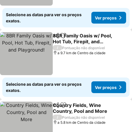
Selecione as datas para ver os preços
Ver preços
exatos.
8BR Family Oasis w/ Pool,
Partilhar
Adicionar aos favoritos
Hot Tub, Firepit, and
Playground!
Ver preços
/
Pontuação não disponível
a 9.7 km de Centro da cidade
Selecione as datas para ver os preços
Ver preços
exatos.
Country Fields, Wine
Partilhar
Adicionar aos favoritos
Country, Pool and More
Ver preços
/
Pontuação não disponível
a 5.8 km de Centro da cidade