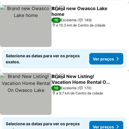
Brand new Owasco Lake
Partilhar
Adicionar aos favoritos
home
Ver preços
10
Excelente
149
a 10.3 km de Centro da cidade
Selecione as datas para ver os preços
Ver preços
exatos.
Brand New Listing!
Partilhar
Adicionar aos favoritos
Vacation Home Rental On
Owasco Lake
Ver preços
10
Excelente
170
a 9.7 km de Centro da cidade
Selecione as datas para ver os preços
Ver preços