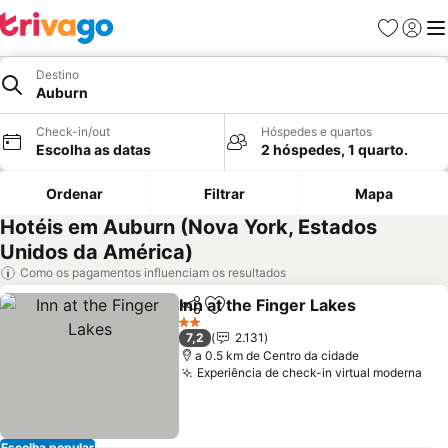
Favoritos
Iniciar
Me
Destino
Auburn
Check-in/out
Hóspedes e quartos
Escolha as datas
2 hóspedes, 1 quarto.
Ordenar
Filtrar
Mapa
Hotéis em Auburn (Nova York, Estados
Unidos da América)
Como os pagamentos influenciam os resultados
Inn at the Finger Lakes
Partilhar
Adicionar aos favoritos
Ver
2 Estrelas
7,2
2.131
a 0.5 km de Centro da cidade
Experiência de check-in virtual moderna
Ver
Escolha popular