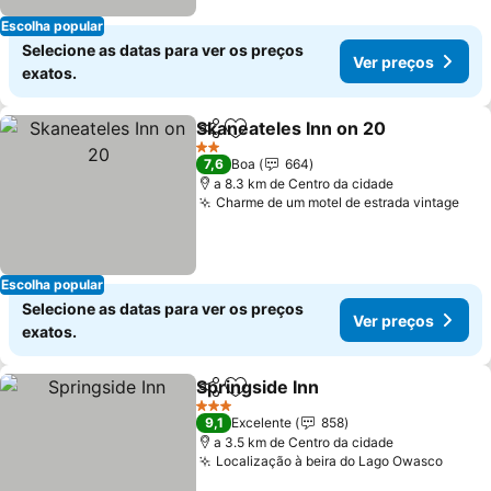
Escolha popular
Selecione as datas para ver os preços
Ver preços
exatos.
Skaneateles Inn on 20
Partilhar
Adicionar aos favoritos
Ver 
2 Estrelas
7,6
Boa
664
a 8.3 km de Centro da cidade
Charme de um motel de estrada vintage
Ver
Escolha popular
Selecione as datas para ver os preços
Ver preços
exatos.
Springside Inn
Partilhar
Adicionar aos favoritos
Ver preços
3 Estrelas
9,1
Excelente
858
a 3.5 km de Centro da cidade
Localização à beira do Lago Owasco
Ver p