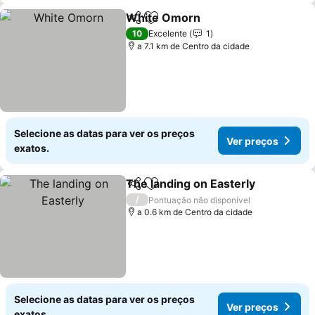
White Omorn
Partilhar
Adicionar aos favoritos
Ver preços
10
Excelente
1
a 7.1 km de Centro da cidade
Selecione as datas para ver os preços
Ver preços
exatos.
The landing on Easterly
Partilhar
Adicionar aos favoritos
Ve
/
Pontuação não disponível
a 0.6 km de Centro da cidade
Selecione as datas para ver os preços
Ver preços
exatos.