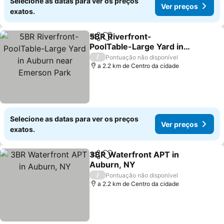
Selecione as datas para ver os preços
Ver preços
exatos.
5BR Riverfront-
Partilhar
Adicionar aos favoritos
PoolTable-Large Yard in
Auburn near Emerson
Ver preços
/
Pontuação não disponível
Park
a 2.2 km de Centro da cidade
Selecione as datas para ver os preços
Ver preços
exatos.
3BR Waterfront APT in
Partilhar
Adicionar aos favoritos
Auburn, NY
Ver preços
/
Pontuação não disponível
a 2.2 km de Centro da cidade