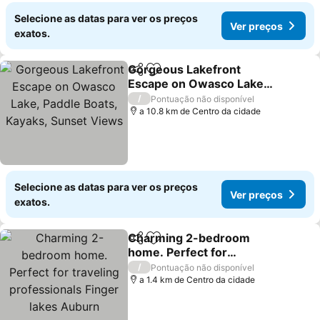
Selecione as datas para ver os preços
Ver preços
exatos.
Gorgeous Lakefront
Partilhar
Adicionar aos favoritos
Escape on Owasco Lake,
Paddle Boats, Kayaks,
Ver preços
/
Pontuação não disponível
Sunset Views
a 10.8 km de Centro da cidade
Selecione as datas para ver os preços
Ver preços
exatos.
Charming 2-bedroom
Partilhar
Adicionar aos favoritos
home. Perfect for
traveling professionals
Ver preços
/
Pontuação não disponível
Finger lakes Auburn
a 1.4 km de Centro da cidade