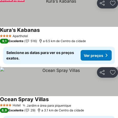
Partilhar
Ad
Kura's Kabanas
Aparthotel
4 Estrelas
9,1
Excelente
516
a 6.5 km de Centro da cidade
Selecione as datas para ver os preços
Ver preços
exatos.
Partilhar
Ad
Ocean Spray Villas
Hotel
Jardim e área para piquenique
4 Estrelas
8,9
Excelente
29
a 3.1 km de Centro da cidade