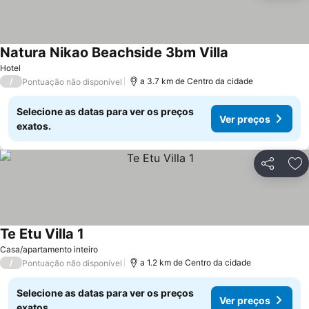
Natura Nikao Beachside 3bm Villa
Hotel
/
a 3.7 km de Centro da cidade
Pontuação não disponível
Selecione as datas para ver os preços
Ver preços
exatos.
Partilhar
Ad
Te Etu Villa 1
Casa/apartamento inteiro
/
a 1.2 km de Centro da cidade
Pontuação não disponível
Selecione as datas para ver os preços
Ver preços
exatos.