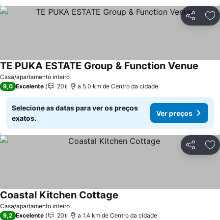
Partilhar
Ad
TE PUKA ESTATE Group & Function Venue
Casa/apartamento inteiro
9,0
Excelente
20
a 5.0 km de Centro da cidade
Selecione as datas para ver os preços
Ver preços
exatos.
Partilhar
Ad
Coastal Kitchen Cottage
Casa/apartamento inteiro
9,2
Excelente
20
a 1.4 km de Centro da cidade