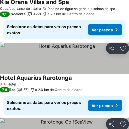
Kia Orana Villas and Spa
Casa/apartamento inteiro
Piscina de água salgada e piscinas de spa
9,5
Excelente
422
a 2.7 km de Centro da cidade
Selecione as datas para ver os preços
Ver preços
exatos.
Partilhar
Ad
Hotel Aquarius Rarotonga
Hotel
2 Estrelas
7,8
Boa
57
a 2.0 km de Centro da cidade
Selecione as datas para ver os preços
Ver preços
exatos.
Partilhar
Ad