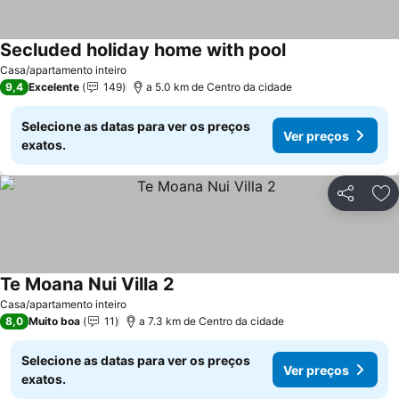
Secluded holiday home with pool
Casa/apartamento inteiro
9,4
Excelente
149
a 5.0 km de Centro da cidade
Selecione as datas para ver os preços
Ver preços
exatos.
Partilhar
Ad
Te Moana Nui Villa 2
Casa/apartamento inteiro
8,0
Muito boa
11
a 7.3 km de Centro da cidade
Selecione as datas para ver os preços
Ver preços
exatos.