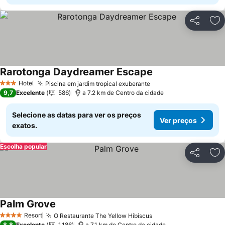
Partilhar
Ad
Rarotonga Daydreamer Escape
Hotel
Piscina em jardim tropical exuberante
3 Estrelas
9,7
Excelente
586
a 7.2 km de Centro da cidade
Selecione as datas para ver os preços
Ver preços
exatos.
Escolha popular
Partilhar
Ad
Palm Grove
Resort
O Restaurante The Yellow Hibiscus
4 Estrelas
8,8
Excelente
1.186
a 7.1 km de Centro da cidade