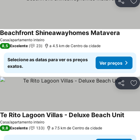
Partilhar
Ad
Beachfront Shineawayhomes Matavera
Casa/apartamento inteiro
8,5
Excelente
23
a 4.5 km de Centro da cidade
Selecione as datas para ver os preços
Ver preços
exatos.
Partilhar
Ad
Te Rito Lagoon Villas - Deluxe Beach Unit
Casa/apartamento inteiro
9,8
Excelente
133
a 7.5 km de Centro da cidade