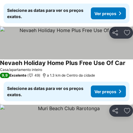
Selecione as datas para ver os preços
Ver preços
exatos.
Partilhar
Ad
Nevaeh Holiday Home Plus Free Use Of Car
Casa/apartamento inteiro
9,9
Excelente
49
a 1.3 km de Centro da cidade
Selecione as datas para ver os preços
Ver preços
exatos.
Partilhar
Ad