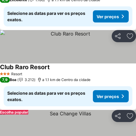
Selecione as datas para ver os preços
Ver preços
exatos.
Partilhar
Ad
Club Raro Resort
Resort
3 Estrelas
7,9
Boa
3.212
a 1.1 km de Centro da cidade
Selecione as datas para ver os preços
Ver preços
exatos.
Escolha popular
Partilhar
Ad