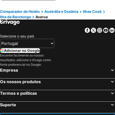
Comparador de Hotéis
Austrália e Oceânia
Ilhas Cook
Ilha de Rarotonga
Avarua
Facebook
Twitter
Insta
Yo
Selecione o seu país
Adicionar no Google
Encontre facilmente os nossos
resultados: adicione o trivago como
fonte preferencial no Google.
Empresa
Os nossos produtos
Termos e políticas
Suporte