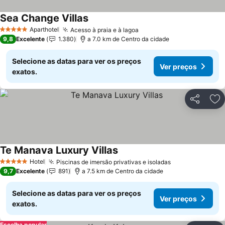
Sea Change Villas
Aparthotel
Acesso à praia e à lagoa
5 Estrelas
9,8
Excelente
1.380
a 7.0 km de Centro da cidade
Selecione as datas para ver os preços
Ver preços
exatos.
Partilhar
Ad
Te Manava Luxury Villas
Hotel
Piscinas de imersão privativas e isoladas
5 Estrelas
9,7
Excelente
891
a 7.5 km de Centro da cidade
Selecione as datas para ver os preços
Ver preços
exatos.
Escolha popular