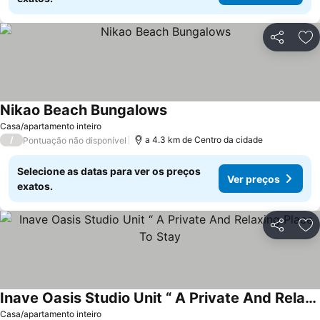
Partilhar
Ad
Nikao Beach Bungalows
Casa/apartamento inteiro
/
a 4.3 km de Centro da cidade
Pontuação não disponível
Selecione as datas para ver os preços
Ver preços
exatos.
Partilhar
Ad
Inave Oasis Studio Unit “ A Private And Relaxing Place To Stay
Casa/apartamento inteiro