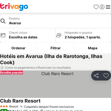
Favoritos
Iniciar
Me
Destino
Avarua
Check-in/out
Hóspedes e quartos
Escolha as datas
2 hóspedes, 1 quarto.
Ordenar
Filtrar
Mapa
Hotéis em Avarua (Ilha de Rarotonga, Ilhas
Cook)
Como os pagamentos influenciam os resultados
Escolha popular
Partilhar
Ad
Club Raro Resort
Resort
Coquetéis daiquiri frozen exclusivos
3 Estrelas