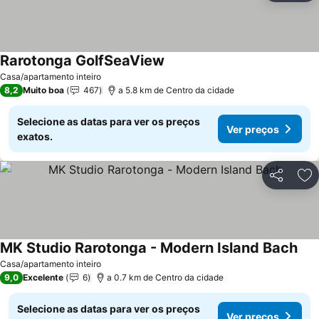
Rarotonga GolfSeaView
Casa/apartamento inteiro
8,2
Muito boa
467
a 5.8 km de Centro da cidade
Selecione as datas para ver os preços
Ver preços
exatos.
Partilhar
Ad
MK Studio Rarotonga - Modern Island Bach
Casa/apartamento inteiro
9,0
Excelente
6
a 0.7 km de Centro da cidade
Selecione as datas para ver os preços
Ver preços