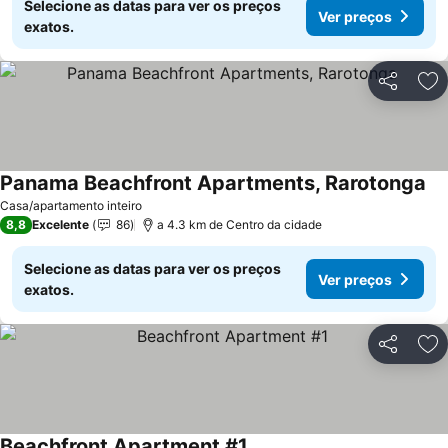
Selecione as datas para ver os preços
Ver preços
exatos.
Partilhar
Ad
Panama Beachfront Apartments, Rarotonga
Casa/apartamento inteiro
8,8
Excelente
86
a 4.3 km de Centro da cidade
Selecione as datas para ver os preços
Ver preços
exatos.
Partilhar
Ad
Beachfront Apartment #1