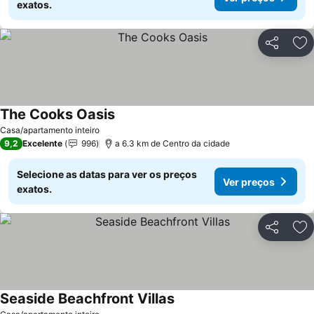
exatos.
Partilhar
Ad
The Cooks Oasis
Casa/apartamento inteiro
9,2
Excelente
996
a 6.3 km de Centro da cidade
Selecione as datas para ver os preços
Ver preços
exatos.
Partilhar
Ad
Seaside Beachfront Villas