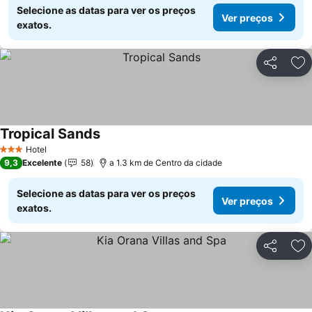
Selecione as datas para ver os preços
Ver preços
exatos.
Partilhar
Ad
Tropical Sands
Hotel
3 Estrelas
9,3
Excelente
58
a 1.3 km de Centro da cidade
Selecione as datas para ver os preços
Ver preços
exatos.
Partilhar
Ad