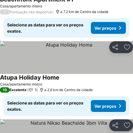
Casa/apartamento inteiro
/
a 7.2 km de Centro da cidade
Pontuação não disponível
Selecione as datas para ver os preços
Ver preços
exatos.
Partilhar
Ad
Atupa Holiday Home
Casa/apartamento inteiro
10
Excelente
1
a 2.6 km de Centro da cidade
Selecione as datas para ver os preços
Ver preços
exatos.
Partilhar
Ad