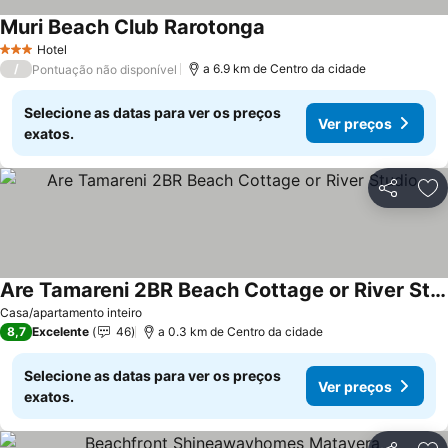
Muri Beach Club Rarotonga
Hotel
3 Estrelas
/
a 6.9 km de Centro da cidade
Pontuação não disponível
Selecione as datas para ver os preços
Ver preços
exatos.
Partilhar
Ad
Are Tamareni 2BR Beach Cottage or River Studio
Casa/apartamento inteiro
8,7
Excelente
46
a 0.3 km de Centro da cidade
Selecione as datas para ver os preços
Ver preços
exatos.