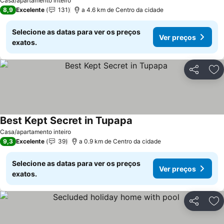
Casa/apartamento inteiro
8,9
Excelente
131
a 4.6 km de Centro da cidade
Selecione as datas para ver os preços
Ver preços
exatos.
Partilhar
Ad
Best Kept Secret in Tupapa
Casa/apartamento inteiro
9,3
Excelente
39
a 0.9 km de Centro da cidade
Selecione as datas para ver os preços
Ver preços
exatos.
Partilhar
Ad