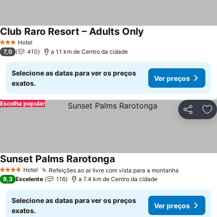
Club Raro Resort – Adults Only
Hotel
3 Estrelas
7,0
410
a 1.1 km de Centro da cidade
Selecione as datas para ver os preços
Ver preços
exatos.
Escolha popular
Partilhar
Ad
Sunset Palms Rarotonga
Hotel
Refeições ao ar livre com vista para a montanha
4 Estrelas
9,3
Excelente
116
a 7.4 km de Centro da cidade
Selecione as datas para ver os preços
Ver preços
exatos.