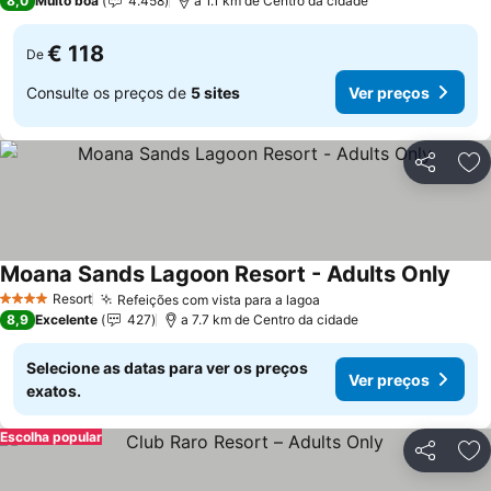
8,0
Muito boa
4.458
a 1.1 km de Centro da cidade
€ 118
De
Consulte os preços de
5 sites
Ver preços
Partilhar
Ad
Moana Sands Lagoon Resort - Adults Only
Resort
Refeições com vista para a lagoa
4 Estrelas
8,9
Excelente
427
a 7.7 km de Centro da cidade
Selecione as datas para ver os preços
Ver preços
exatos.
Escolha popular
Partilhar
Ad