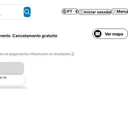
PT · €
Menu
Iniciar sessão
.
Ver mapa
mento
Cancelamento gratuito
o os pagamentos influenciam os resultados
a no