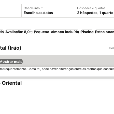
Check-in/out
Hóspedes e quartos
Escolha as datas
2 hóspedes, 1 quarto
éis
Avaliação: 8,0+
Pequeno-almoço incluído
Piscina
Estaciona
al (Irão)
Com
Mostrar mais
m frequentemente. Como tal, pode haver diferenças entre as ofertas que consult
 Oriental