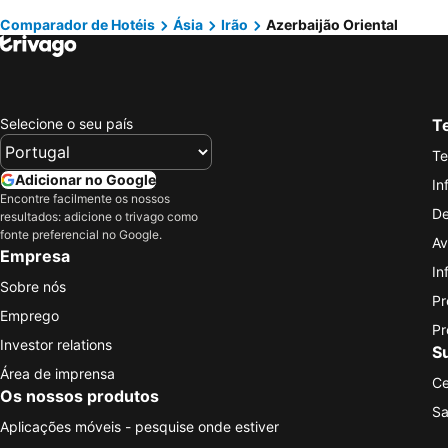
Comparador de Hotéis
Ásia
Irão
Azerbaijão Oriental
Selecione o seu país
Te
Te
Adicionar no Google
In
Encontre facilmente os nossos
De
resultados: adicione o trivago como
fonte preferencial no Google.
Av
Empresa
In
Sobre nós
Pr
Emprego
Pr
Investor relations
S
Área de imprensa
Ce
Os nossos produtos
Sa
Aplicações móveis - pesquise onde estiver