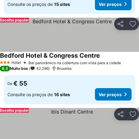
Consulte os preços de
15 sites
Ver preços
Escolha popular
Partilhar
Ad
Bedford Hotel & Congress Centre
Hotel
Bar panorâmico na cobertura com vista para a cidade
3 Estrelas
8,2
Muito boa
42.296
Bruxelas
€ 55
De
Consulte os preços de
16 sites
Ver preços
Escolha popular
Partilhar
Ad