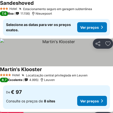
Sandeshoved
Hotel
Estacionamento seguro em garagem subterrânea
3 Estrelas
7,6
Boa
11.156
Nieuwpoort
Selecione as datas para ver os preços
Ver preços
exatos.
Partilhar
Ad
Martin's Klooster
Hotel
Localização central privilegiada em Leuven
4 Estrelas
8,7
Excelente
4.995
Leuven
€ 97
De
Consulte os preços de
8 sites
Ver preços