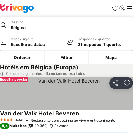
Favoritos
Iniciar
Me
Destino
Bélgica
Check-in/out
Hóspedes e quartos
Escolha as datas
2 hóspedes, 1 quarto.
Ordenar
Filtrar
Mapa
Hotéis em Bélgica (Europa)
Como os pagamentos influenciam os resultados
Escolha popular
Partilhar
Ad
Van der Valk Hotel Beveren
Hotel
Restaurante com cozinha ao vivo e entretenimento
4 Estrelas
8,4
Muito boa
10.369
Beveren