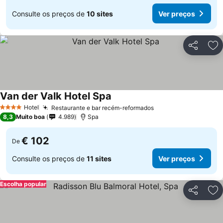
Consulte os preços de
10 sites
Ver preços
Partilhar
Ad
Van der Valk Hotel Spa
Hotel
Restaurante e bar recém-reformados
4 Estrelas
8,3
Muito boa
4.989
Spa
€ 102
De
Consulte os preços de
11 sites
Ver preços
Escolha popular
Partilhar
Ad