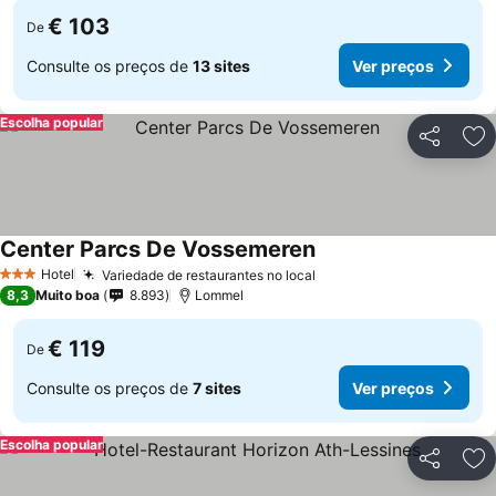
€ 103
De
Consulte os preços de
13 sites
Ver preços
Escolha popular
Partilhar
Ad
Center Parcs De Vossemeren
Hotel
Variedade de restaurantes no local
3 Estrelas
8,3
Muito boa
8.893
Lommel
€ 119
De
Consulte os preços de
7 sites
Ver preços
Escolha popular
Partilhar
Ad