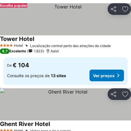
Escolha popular
Partilhar
Ad
Tower Hotel
Hotel
Localização central perto das atrações da cidade
4 Estrelas
8,7
Excelente
1.823
Aalst
€ 104
De
Consulte os preços de
13 sites
Ver preços
Partilhar
Ad
Ghent River Hotel
Hotel
Vistas para o rio e canais