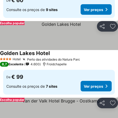
€ 60
De
Consulte os preços de
9 sites
Ver preços
Escolha popular
Partilhar
Ad
Golden Lakes Hotel
Hotel
Perto das atividades do Natura Parc
4 Estrelas
8,7
Excelente
4.600
Froidchapelle
€ 99
De
Consulte os preços de
7 sites
Ver preços
Escolha popular
Partilhar
Ad