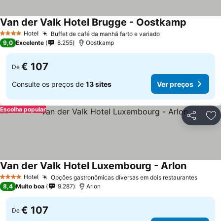
Van der Valk Hotel Brugge - Oostkamp
Hotel
Buffet de café da manhã farto e variado
4 Estrelas
9,0
Excelente
8.255
Oostkamp
€ 107
De
Consulte os preços de
13 sites
Ver preços
Escolha popular
Partilhar
Ad
Van der Valk Hotel Luxembourg - Arlon
Hotel
Opções gastronômicas diversas em dois restaurantes
4 Estrelas
8,4
Muito boa
9.287
Arlon
€ 107
De