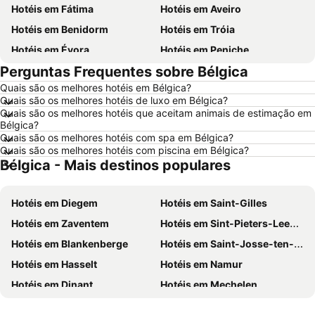
Hotéis em Fátima
Hotéis em Aveiro
Hotéis em Benidorm
Hotéis em Tróia
Hotéis em Évora
Hotéis em Peniche
Perguntas Frequentes sobre Bélgica
Hotéis em Porto Santo
Hotéis em Barcelona
Quais são os melhores hotéis em Bélgica?
Hotéis em Sangenjo
Hotéis em Nazaré
Quais são os melhores hotéis de luxo em Bélgica?
Hotéis em Vigo
Hotéis em Vila Nova de Milfontes
Quais são os melhores hotéis que aceitam animais de estimação em
Bélgica?
Hotéis em Isla Canela
Hotéis em Roma
Quais são os melhores hotéis com spa em Bélgica?
Quais são os melhores hotéis com piscina em Bélgica?
Hotéis em Vilamoura
Hotéis em Portugal
Bélgica - Mais destinos populares
Hotéis em Norte de Portugal
Hotéis em Sul de Espanha
Hotéis em Minorca
Hotéis em Galiza
Hotéis em Diegem
Hotéis em Saint-Gilles
Hotéis em Andaluzia
Hotéis em Maiorca
Hotéis em Zaventem
Hotéis em Sint-Pieters-Leeuw
Hotéis em Douro
Hotéis em Ilha do Sal
Hotéis em Blankenberge
Hotéis em Saint-Josse-ten-Noode
Hotéis em Ibiza
Hotéis em Região de Lisboa
Hotéis em Hasselt
Hotéis em Namur
Hotéis em Serra da Estrela
Hotéis em Tenerife
Hotéis em Dinant
Hotéis em Mechelen
Hotéis em Costa da Luz
Hotéis em São Miguel
Hotéis em Vilvoorde
Hotéis em Mons
Hotéis em Gran Canaria
Hotéis em Malta