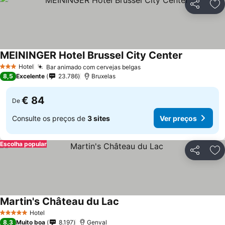
Partilhar
Ad
MEININGER Hotel Brussel City Center
Hotel
Bar animado com cervejas belgas
3 Estrelas
8,5
Excelente
23.786
Bruxelas
€ 84
De
Consulte os preços de
3 sites
Ver preços
Escolha popular
Partilhar
Ad
Martin's Château du Lac
Hotel
5 Estrelas
8,3
Muito boa
8.197
Genval