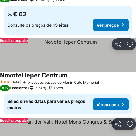
€ 62
De
Consulte os preços de
13 sites
Ver preços
Escolha popular
Partilhar
Ad
Novotel Ieper Centrum
Hotel
A poucos passos do Menin Gate Memorial
3 Estrelas
8,6
Excelente
5.648
Ypres
Selecione as datas para ver os preços
Ver preços
exatos.
Escolha popular
Partilhar
Ad