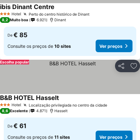
ibis Dinant Centre
Hotel
Perto do centro histórico de Dinant
3 Estrelas
8,2
Muito boa
6.921
Dinant
€ 85
De
Consulte os preços de
10 sites
Ver preços
Escolha popular
Partilhar
Ad
B&B HOTEL Hasselt
Hotel
Localização privilegiada no centro da cidade
3 Estrelas
8,6
Excelente
4.871
Hasselt
€ 61
De
Consulte os preços de
11 sites
Ver preços