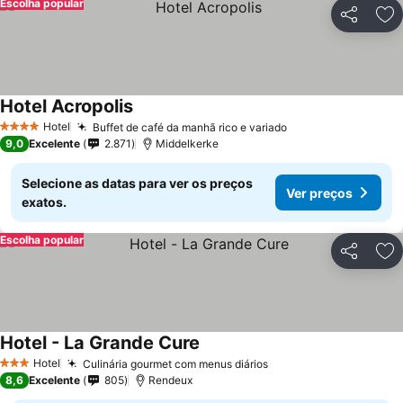
Escolha popular
Partilhar
Ad
Hotel Acropolis
Hotel
Buffet de café da manhã rico e variado
4 Estrelas
9,0
Excelente
2.871
Middelkerke
Selecione as datas para ver os preços
Ver preços
exatos.
Escolha popular
Partilhar
Ad
Hotel - La Grande Cure
Hotel
Culinária gourmet com menus diários
3 Estrelas
8,6
Excelente
805
Rendeux