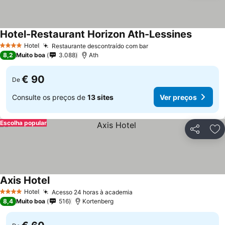
Hotel-Restaurant Horizon Ath-Lessines
Hotel
Restaurante descontraído com bar
4 Estrelas
8,2
Muito boa
3.088
Ath
€ 90
De
Consulte os preços de
13 sites
Ver preços
Escolha popular
Partilhar
Ad
Axis Hotel
Hotel
Acesso 24 horas à academia
4 Estrelas
8,4
Muito boa
516
Kortenberg