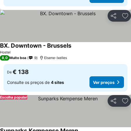
Partilhar
Ad
BX. Downtown - Brussels
Hostel
8,0
Muito boa
9
Elsene-Ixelles
€ 138
De
Consulte os preços de
4 sites
Ver preços
Escolha popular
Partilhar
Ad
Sunparks Kempense Meren