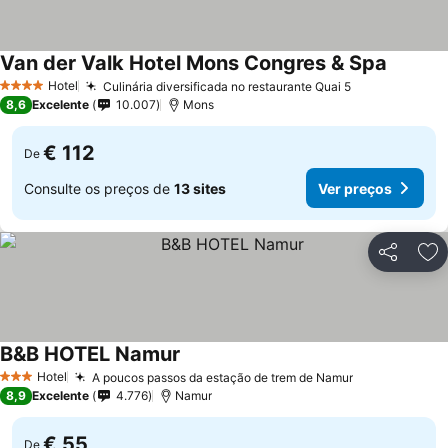
Van der Valk Hotel Mons Congres & Spa
Hotel
Culinária diversificada no restaurante Quai 5
4 Estrelas
8,6
Excelente
10.007
Mons
€ 112
De
Consulte os preços de
13 sites
Ver preços
Partilhar
Ad
B&B HOTEL Namur
Hotel
A poucos passos da estação de trem de Namur
3 Estrelas
8,9
Excelente
4.776
Namur
€ 55
De