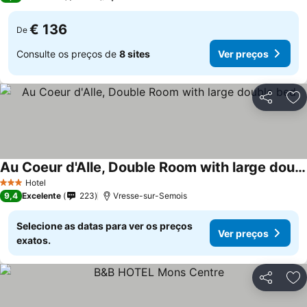
€ 136
De
Consulte os preços de
8 sites
Ver preços
Partilhar
Ad
Au Coeur d'Alle, Double Room with large double bed
Hotel
3 Estrelas
9,4
Excelente
223
Vresse-sur-Semois
Selecione as datas para ver os preços
Ver preços
exatos.
Partilhar
Ad