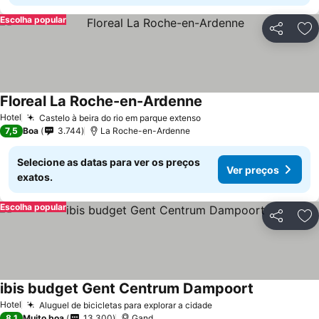
Escolha popular
Partilhar
Ad
Floreal La Roche-en-Ardenne
Hotel
Castelo à beira do rio em parque extenso
7,5
Boa
3.744
La Roche-en-Ardenne
Selecione as datas para ver os preços
Ver preços
exatos.
Escolha popular
Partilhar
Ad
ibis budget Gent Centrum Dampoort
Hotel
Aluguel de bicicletas para explorar a cidade
8,1
Muito boa
13.300
Gand