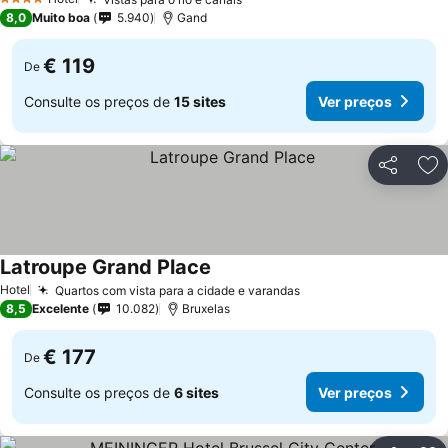
4 Estrelas
8,0
Muito boa
5.940
Gand
€ 119
De
Consulte os preços de
15 sites
Ver preços
Partilhar
Ad
Latroupe Grand Place
Hotel
Quartos com vista para a cidade e varandas
8,5
Excelente
10.082
Bruxelas
€ 177
De
Consulte os preços de
6 sites
Ver preços