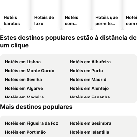
Hotéis
Hotéis de
Hotéis
Hotéis que
Hoté
baratos
luxo
com
permitem
com 
piscinas
animais
Estes destinos populares estão à distância de
um clique
Hotéis em Lisboa
Hotéis em Albufeira
Hotéis em Monte Gordo
Hotéis em Porto
Hotéis em Sevilha
Hotéis em Madrid
Hotéis em Algarve
Hotéis em Alentejo
Hotéis em Madeira
Hotéis em Espanha
Mais destinos populares
Hotéis em Centro de Portugal
Hotéis em Málaga
Hotéis em Figueira da Foz
Hotéis em Sesimbra
Hotéis em Portimão
Hotéis em Islantilla