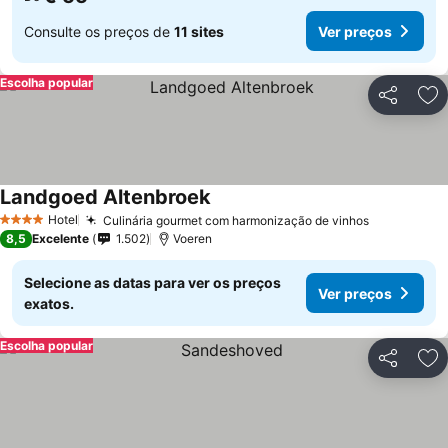
Consulte os preços de
11 sites
Ver preços
Escolha popular
Partilhar
Ad
Landgoed Altenbroek
Hotel
Culinária gourmet com harmonização de vinhos
4 Estrelas
8,5
Excelente
1.502
Voeren
Selecione as datas para ver os preços
Ver preços
exatos.
Escolha popular
Partilhar
Ad