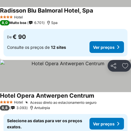
Radisson Blu Balmoral Hotel, Spa
Hotel
4 Estrelas
8,0
Muito boa
6.701
Spa
€ 90
De
Consulte os preços de
12 sites
Ver preços
Partilhar
Ad
Hotel Opera Antwerpen Centrum
Hotel
Acesso direto ao estacionamento seguro
4 Estrelas
6,8
3.093
Antuérpia
Selecione as datas para ver os preços
Ver preços
exatos.