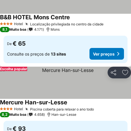
B&B HOTEL Mons Centre
Hotel
Localização privilegiada no centro da cidade
4 Estrelas
8,1
Muito boa
4.171
Mons
€ 65
De
Consulte os preços de
13 sites
Ver preços
Escolha popular
Partilhar
Ad
Mercure Han-sur-Lesse
Hotel
Piscina coberta para relaxar o ano todo
4 Estrelas
8,2
Muito boa
4.658
Han-sur-Lesse
€ 93
De