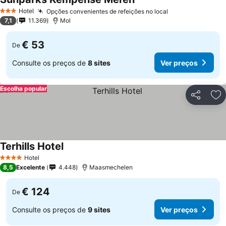
Hotel
Opções convenientes de refeições no local
3 Estrelas
7,1
11.369
Mol
€ 53
De
Consulte os preços de
8 sites
Ver preços
Escolha popular
Partilhar
Ad
Terhills Hotel
Hotel
4 Estrelas
8,5
Excelente
4.448
Maasmechelen
€ 124
De
Consulte os preços de
9 sites
Ver preços