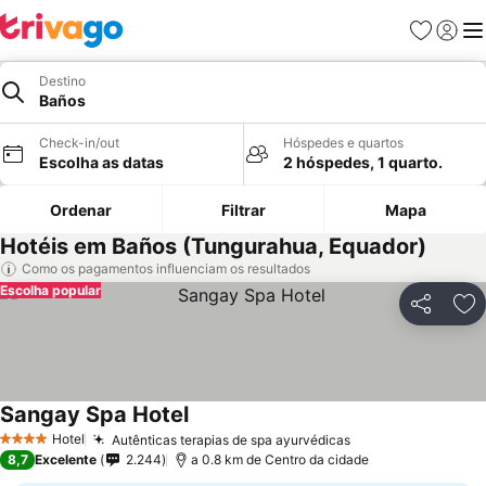
Favoritos
Iniciar
Me
Destino
Baños
Check-in/out
Hóspedes e quartos
Escolha as datas
2 hóspedes, 1 quarto.
Ordenar
Filtrar
Mapa
Hotéis em Baños (Tungurahua, Equador)
Como os pagamentos influenciam os resultados
Escolha popular
Partilhar
Ad
Sangay Spa Hotel
Hotel
Autênticas terapias de spa ayurvédicas
4 Estrelas
8,7
Excelente
2.244
a 0.8 km de Centro da cidade