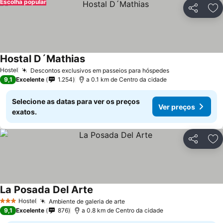
Escolha popular
Partilhar
Ad
Hostal D´Mathias
Hostel
Descontos exclusivos em passeios para hóspedes
9,1
Excelente
1.254
a 0.1 km de Centro da cidade
Selecione as datas para ver os preços
Ver preços
exatos.
Partilhar
Ad
La Posada Del Arte
Hostel
Ambiente de galeria de arte
3 Estrelas
9,1
Excelente
876
a 0.8 km de Centro da cidade