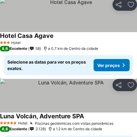
Partilhar
Ad
Hotel Casa Agave
Hotel
3 Estrelas
8,6
Excelente
58
a 0.7 km de Centro da cidade
Selecione as datas para ver os preços
Ver preços
exatos.
Partilhar
Ad
Luna Volcán, Adventure SPA
Hotel
Piscinas geotérmicas com vistas panorâmicas
5 Estrelas
8,8
Excelente
3.128
a 1.2 km de Centro da cidade