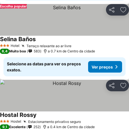
Escolha popular
Partilhar
Ad
Selina Baños
Hotel
Terraço relaxante ao ar livre
3 Estrelas
8,4
Muito boa
583
a 0.7 km de Centro da cidade
Selecione as datas para ver os preços
Ver preços
exatos.
Partilhar
Ad
Hostal Rossy
Hostel
Estacionamento privativo seguro
3 Estrelas
9,1
Excelente
252
a 0.4 km de Centro da cidade