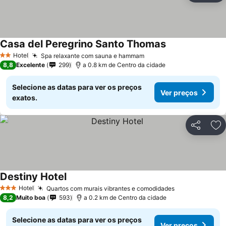
Casa del Peregrino Santo Thomas
Hotel
Spa relaxante com sauna e hammam
2 Estrelas
8,8
Excelente
299
a 0.8 km de Centro da cidade
Selecione as datas para ver os preços
Ver preços
exatos.
Partilhar
Ad
Destiny Hotel
Hotel
Quartos com murais vibrantes e comodidades
3 Estrelas
8,2
Muito boa
593
a 0.2 km de Centro da cidade
Selecione as datas para ver os preços
Ver preços