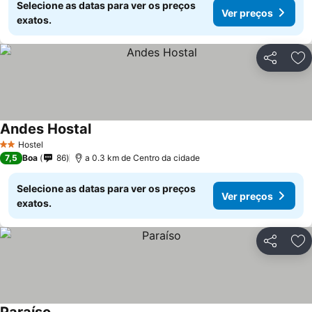
Selecione as datas para ver os preços
Ver preços
exatos.
Partilhar
Ad
Andes Hostal
Hostel
2 Estrelas
7,5
Boa
86
a 0.3 km de Centro da cidade
Selecione as datas para ver os preços
Ver preços
exatos.
Partilhar
Ad