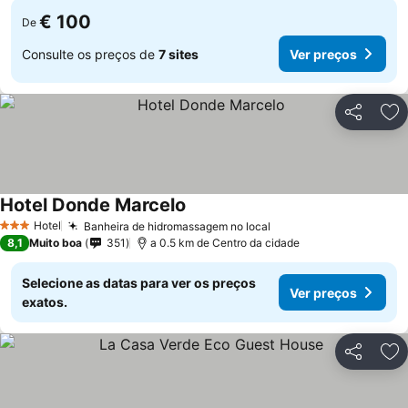
€ 100
De
Consulte os preços de
7 sites
Ver preços
Partilhar
Ad
Hotel Donde Marcelo
Hotel
Banheira de hidromassagem no local
3 Estrelas
8,1
Muito boa
351
a 0.5 km de Centro da cidade
Selecione as datas para ver os preços
Ver preços
exatos.
Partilhar
Ad