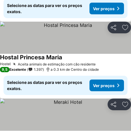
Selecione as datas para ver os preços
Ver preços
exatos.
Partilhar
Ad
Hostal Princesa Maria
Hostel
Aceita animais de estimação com cão residente
9,5
Excelente
1.397
a 0.3 km de Centro da cidade
Selecione as datas para ver os preços
Ver preços
exatos.
Partilhar
Ad