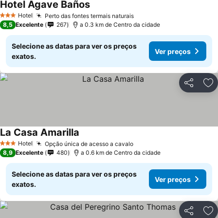
Hotel Agave Baños
Hotel
Perto das fontes termais naturais
3 Estrelas
8,5
Excelente
267
a 0.3 km de Centro da cidade
Selecione as datas para ver os preços
Ver preços
exatos.
Partilhar
Ad
La Casa Amarilla
Hotel
Opção única de acesso a cavalo
3 Estrelas
8,9
Excelente
480
a 0.6 km de Centro da cidade
Selecione as datas para ver os preços
Ver preços
exatos.
Partilhar
Ad