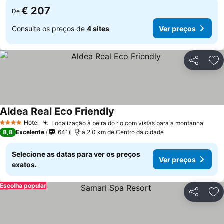
€ 207
De
Consulte os preços de
4 sites
Ver preços
Partilhar
Ad
Aldea Real Eco Friendly
Hotel
Localização à beira do rio com vistas para a montanha
4 Estrelas
8,8
Excelente
641
a 2.0 km de Centro da cidade
Selecione as datas para ver os preços
Ver preços
exatos.
Escolha popular
Partilhar
Ad