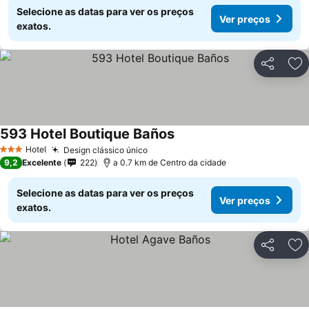
Selecione as datas para ver os preços
Ver preços
exatos.
Partilhar
Ad
593 Hotel Boutique Baños
Hotel
Design clássico único
3 Estrelas
9,2
Excelente
222
a 0.7 km de Centro da cidade
Selecione as datas para ver os preços
Ver preços
exatos.
Partilhar
Ad