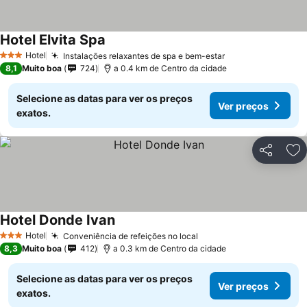
Hotel Elvita Spa
Hotel
Instalações relaxantes de spa e bem-estar
3 Estrelas
8,1
Muito boa
724
a 0.4 km de Centro da cidade
Selecione as datas para ver os preços
Ver preços
exatos.
Partilhar
Ad
Hotel Donde Ivan
Hotel
Conveniência de refeições no local
3 Estrelas
8,3
Muito boa
412
a 0.3 km de Centro da cidade
Selecione as datas para ver os preços
Ver preços
exatos.