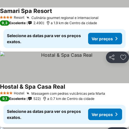
Samari Spa Resort
Resort
Culinária gourmet regional e internacional
4 Estrelas
9,3
Excelente
2.490
a 1.9 km de Centro da cidade
Selecione as datas para ver os preços
Ver preços
exatos.
Partilhar
Ad
Hostal & Spa Casa Real
Hostel
Massagem com pedras vulcânicas pela Marta
4 Estrelas
9,1
Excelente
522
a 0.7 km de Centro da cidade
Selecione as datas para ver os preços
Ver preços
exatos.