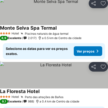
Partilhar
Ad
Monte Selva Spa Termal
Hotel
Piscinas naturais de água termal
4 Estrelas
8,9
Excelente
2.017
a 0.5 km de Centro da cidade
Selecione as datas para ver os preços
Ver preços
exatos.
Partilhar
Ad
La Floresta Hotel
Hotel
Perto das atrações de Baños
4 Estrelas
9,1
Excelente
988
a 0.4 km de Centro da cidade