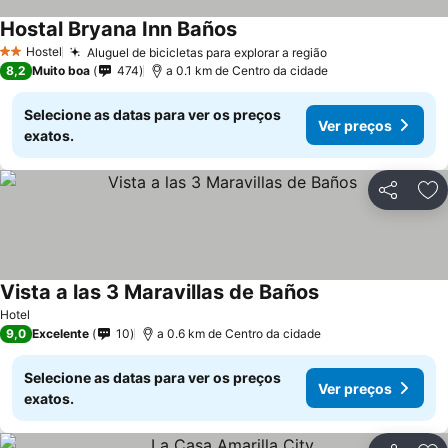
Hostal Bryana Inn Baños
Hostel
Aluguel de bicicletas para explorar a região
2 Estrelas
8,2
Muito boa
474
a 0.1 km de Centro da cidade
Selecione as datas para ver os preços
Ver preços
exatos.
Partilhar
Ad
Vista a las 3 Maravillas de Baños
Hotel
9,0
Excelente
10
a 0.6 km de Centro da cidade
Selecione as datas para ver os preços
Ver preços
exatos.