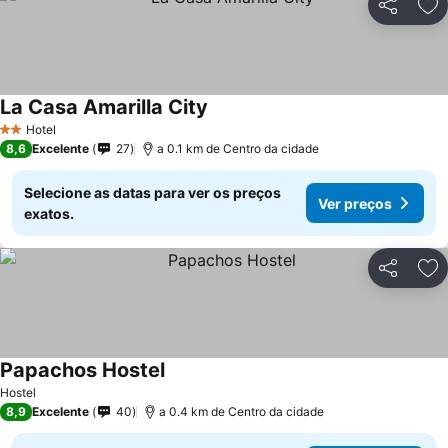
Partilhar
Ad
La Casa Amarilla City
Hotel
2 Estrelas
8,6
Excelente
27
a 0.1 km de Centro da cidade
Selecione as datas para ver os preços
Ver preços
exatos.
Partilhar
Ad
Papachos Hostel
Hostel
8,9
Excelente
40
a 0.4 km de Centro da cidade