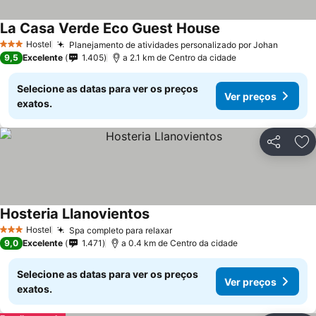
La Casa Verde Eco Guest House
Hostel
Planejamento de atividades personalizado por Johan
3 Estrelas
9,5
Excelente
1.405
a 2.1 km de Centro da cidade
Selecione as datas para ver os preços
Ver preços
exatos.
Partilhar
Ad
Hosteria Llanovientos
Hostel
Spa completo para relaxar
3 Estrelas
9,0
Excelente
1.471
a 0.4 km de Centro da cidade
Selecione as datas para ver os preços
Ver preços
exatos.