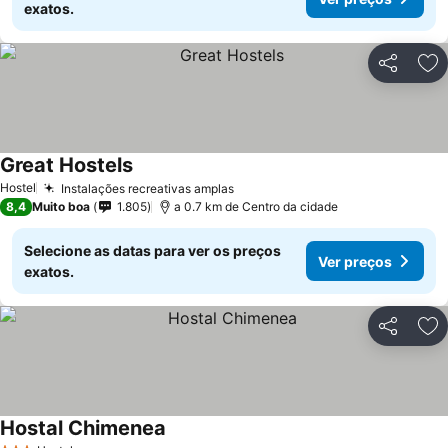
exatos.
Partilhar
Ad
Great Hostels
Hostel
Instalações recreativas amplas
8,4
Muito boa
1.805
a 0.7 km de Centro da cidade
Selecione as datas para ver os preços
Ver preços
exatos.
Partilhar
Ad
Hostal Chimenea