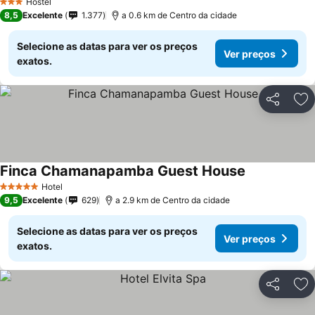
Hostel
3 Estrelas
8,5
Excelente
1.377
a 0.6 km de Centro da cidade
Selecione as datas para ver os preços
Ver preços
exatos.
Partilhar
Ad
Finca Chamanapamba Guest House
Hotel
5 Estrelas
9,5
Excelente
629
a 2.9 km de Centro da cidade
Selecione as datas para ver os preços
Ver preços
exatos.
Partilhar
Ad