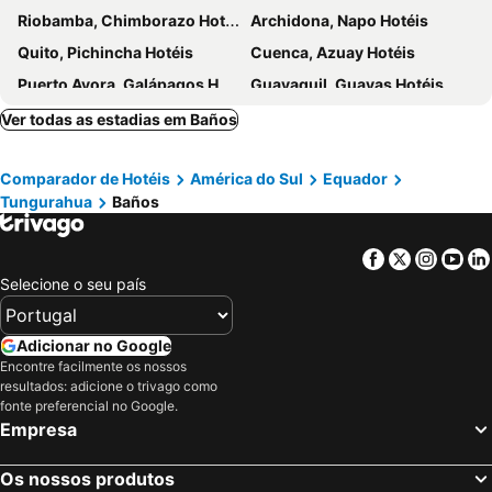
Riobamba, Chimborazo Hotéis
Archidona, Napo Hotéis
Quito, Pichincha Hotéis
Cuenca, Azuay Hotéis
Puerto Ayora, Galápagos Hotéis
Guayaquil, Guayas Hotéis
Salinas, Santa Elena Hotéis
Manta, Manabí Hotéis
Ver todas as estadias em Baños
Atacames, Esmeraldas Hotéis
Puerto Villamil, Galápagos Hotéis
Comparador de Hotéis
América do Sul
Equador
Tungurahua
Baños
Facebook
Twitter
Insta
Yo
Selecione o seu país
Adicionar no Google
Encontre facilmente os nossos
resultados: adicione o trivago como
fonte preferencial no Google.
Empresa
Os nossos produtos