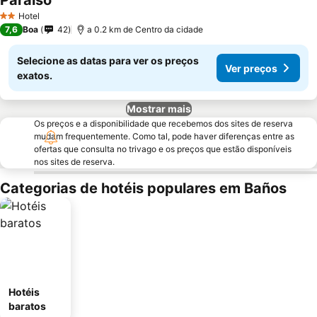
Paraíso
Hotel
2 Estrelas
7,6
Boa
42
a 0.2 km de Centro da cidade
Selecione as datas para ver os preços
Ver preços
exatos.
Mostrar mais
Os preços e a disponibilidade que recebemos dos sites de reserva
mudam frequentemente. Como tal, pode haver diferenças entre as
ofertas que consulta no trivago e os preços que estão disponíveis
nos sites de reserva.
Categorias de hotéis populares em Baños
Hotéis
baratos