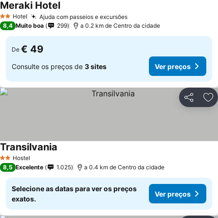
Meraki Hotel
Hotel
Ajuda com passeios e excursões
2 Estrelas
8,4
Muito boa
299
a 0.2 km de Centro da cidade
€ 49
De
Consulte os preços de
3 sites
Ver preços
Partilhar
Ad
Transilvania
Hostel
2 Estrelas
8,5
Excelente
1.025
a 0.4 km de Centro da cidade
Selecione as datas para ver os preços
Ver preços
exatos.