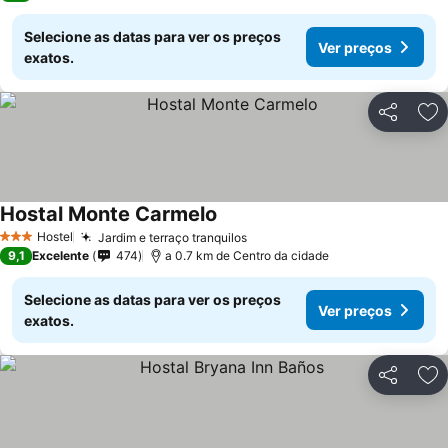
Selecione as datas para ver os preços
Ver preços
exatos.
Partilhar
Ad
Hostal Monte Carmelo
Hostel
Jardim e terraço tranquilos
3 Estrelas
9,1
Excelente
474
a 0.7 km de Centro da cidade
Selecione as datas para ver os preços
Ver preços
exatos.
Partilhar
Ad