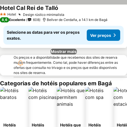
Hotel Cal Rei de Talló
Ver preços
Hotel
Design rústico minimalista
Ver preços
2 Estrelas
8,6
Excelente
608
Bellver de Cerdaña, a 14.1 km de Bagá
Selecione as datas para ver os preços
Ver preços
exatos.
Mostrar mais
Os preços e a disponibilidade que recebemos dos sites de reserva
mudam frequentemente. Como tal, pode haver diferenças entre as
ofertas que consulta no trivago e os preços que estão disponíveis
nos sites de reserva.
Categorias de hotéis populares em Bagá
Hotéis
Hotéis
Hotéis que
Hotéis
Hoté