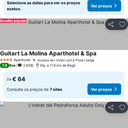
Selecione as datas para ver os preços
Ver preços
exatos.
Escolha popular
Partilhar
Ad
Guitart La Molina Aparthotel & Spa
Ver preços
Aparthotel
Acesso ski-in/ski-out à Pista Llarga
Ver preços
4 Estrelas
7,8
Boa
2.838
Alp, a 11.6 km de Bagá
€ 64
De
Consulte os preços de
7 sites
Ver preços
Partilhar
Ad