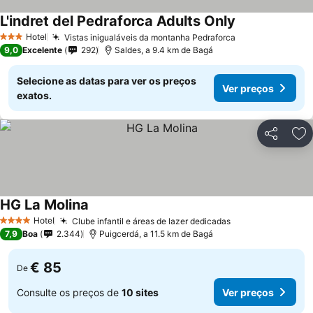
L'indret del Pedraforca Adults Only
Ver preços
Hotel
Vistas inigualáveis da montanha Pedraforca
Ver preços
3 Estrelas
9,0
Excelente
292
Saldes, a 9.4 km de Bagá
Selecione as datas para ver os preços
Ver preços
exatos.
Partilhar
Ad
HG La Molina
Ver preços
Hotel
Clube infantil e áreas de lazer dedicadas
Ver preços
4 Estrelas
7,9
Boa
2.344
Puigcerdá, a 11.5 km de Bagá
€ 85
De
Consulte os preços de
10 sites
Ver preços