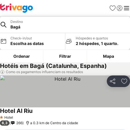
Favoritos
Iniciar
Me
Destino
Bagá
Check-in/out
Hóspedes e quartos
Escolha as datas
2 hóspedes, 1 quarto.
Ordenar
Filtrar
Mapa
Hotéis em Bagá (Catalunha, Espanha)
Como os pagamentos influenciam os resultados
Partilhar
Ad
Hotel Al Riu
Ver preços
Hotel
1 Estrelas
6,3
266
a 0.3 km de Centro da cidade