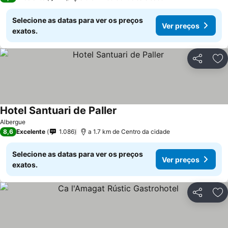
Selecione as datas para ver os preços
Ver preços
exatos.
Partilhar
Ad
Hotel Santuari de Paller
Ver preços
Albergue
8,6
Excelente
1.086
a 1.7 km de Centro da cidade
Selecione as datas para ver os preços
Ver preços
exatos.
Partilhar
Ad