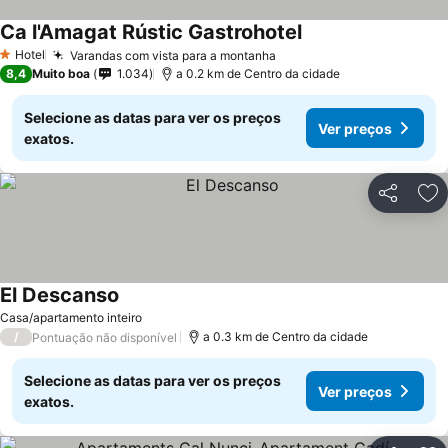
Ca l'Amagat Rústic Gastrohotel
Ver preços
Hotel
Varandas com vista para a montanha
Ver preços
1 Estrelas
8,4
Muito boa
1.034
a 0.2 km de Centro da cidade
Selecione as datas para ver os preços
Ver preços
exatos.
Partilhar
Ad
El Descanso
Ver preços
Casa/apartamento inteiro
/
a 0.3 km de Centro da cidade
Pontuação não disponível
Selecione as datas para ver os preços
Ver preços
exatos.