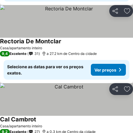
Partilhar
Ad
Rectoria De Montclar
Ver preços
Casa/apartamento inteiro
9,4
Excelente
31
a 27.2 km de Centro da cidade
Selecione as datas para ver os preços
Ver preços
exatos.
Partilhar
Ad
Cal Cambrot
Ver preços
Casa/apartamento inteiro
9,2
Excelente
27
a 0.3 km de Centro da cidade