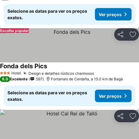
Selecione as datas para ver os preços
Ver preços
exatos.
Escolha popular
Partilhar
Ad
Fonda dels Pics
Ver preços
Hotel
Design e detalhes rústicos charmosos
Ver preços
3 Estrelas
9,0
Excelente
597
Fontanals de Cerdaña, a 15.0 km de Bagá
Selecione as datas para ver os preços
Ver preços
exatos.
Partilhar
Ad