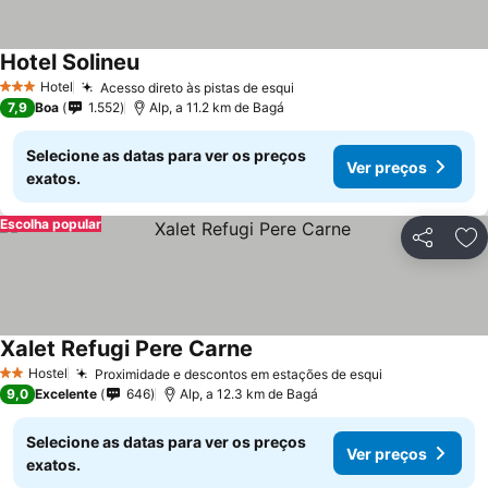
Hotel Solineu
Ver preços
Hotel
Acesso direto às pistas de esqui
Ver preços
3 Estrelas
7,9
Boa
1.552
Alp, a 11.2 km de Bagá
Selecione as datas para ver os preços
Ver preços
exatos.
Escolha popular
Partilhar
Ad
Xalet Refugi Pere Carne
Ver preços
Hostel
Proximidade e descontos em estações de esqui
Ver preços
2 Estrelas
9,0
Excelente
646
Alp, a 12.3 km de Bagá
Selecione as datas para ver os preços
Ver preços
exatos.