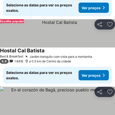
Selecione as datas para ver os preços
Ver preços
exatos.
Escolha popular
Partilhar
Ad
Hostal Cal Batista
Ver preços
Bed & Breakfast
Jardim tranquilo com vista para a montanha
Ver preços
6,8
1.849
a 0.5 km de Centro da cidade
Selecione as datas para ver os preços
Ver preços
exatos.
Partilhar
Ad