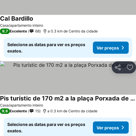
Cal Bardillo
Ver preços
Casa/apartamento inteiro
9,7
Excelente
68
a 0.3 km de Centro da cidade
Selecione as datas para ver os preços
Ver preços
exatos.
Partilhar
Ad
Pis turístic de 170 m2 a la plaça Porxada de Bagà
Ver preços
Casa/apartamento inteiro
9,6
Excelente
15
a 0.3 km de Centro da cidade
Selecione as datas para ver os preços
Ver preços
exatos.