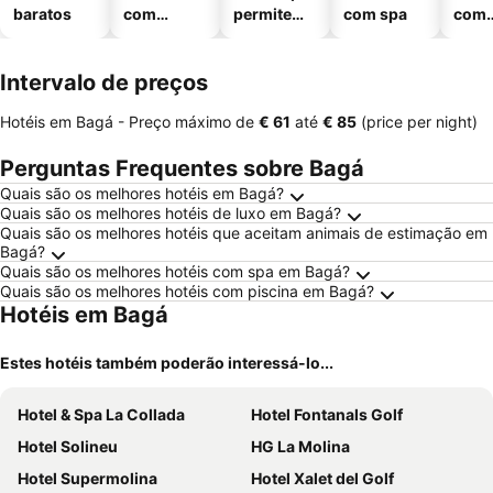
baratos
com
permitem
com spa
com
piscinas
animais
esta
ment
Intervalo de preços
Hotéis em Bagá -
Preço máximo
de
‎€ 61
até
‎€ 85
(price per night)
Perguntas Frequentes sobre Bagá
Quais são os melhores hotéis em Bagá?
Quais são os melhores hotéis de luxo em Bagá?
Quais são os melhores hotéis que aceitam animais de estimação em
Bagá?
Quais são os melhores hotéis com spa em Bagá?
Quais são os melhores hotéis com piscina em Bagá?
Hotéis em Bagá
Estes hotéis também poderão interessá-lo...
Hotel & Spa La Collada
Hotel Fontanals Golf
Hotel Solineu
HG La Molina
Hotel Supermolina
Hotel Xalet del Golf