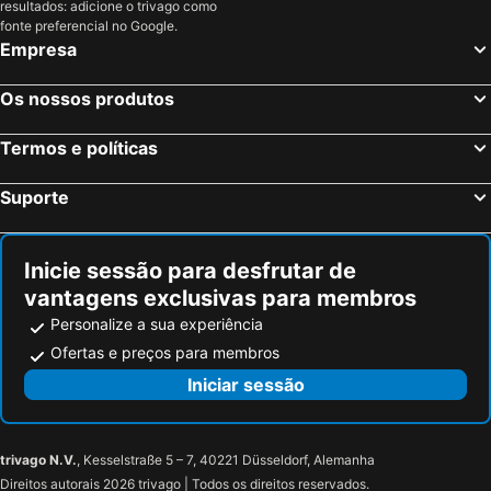
resultados: adicione o trivago como
Vilaseca, Catalunha Hotéis
Tarragona, Catalunha Hotéis
fonte preferencial no Google.
La Pineda de Salou, Catalunha Hotéis
Islantilla, Andaluzia Hotéis
Empresa
Madrid, Madrid Hotéis
Benidorm, Valência Hotéis
Os nossos produtos
Sevilha, Andaluzia Hotéis
Vigo, Galiza Hotéis
Sangenjo, Galiza Hotéis
Isla Cristina, Andaluzia Hotéis
Termos e políticas
Isla Canela, Andaluzia Hotéis
Suporte
Inicie sessão para desfrutar de
vantagens exclusivas para membros
Personalize a sua experiência
Ofertas e preços para membros
Iniciar sessão
trivago N.V.
, Kesselstraße 5 – 7, 40221 Düsseldorf, Alemanha
Direitos autorais 2026 trivago | Todos os direitos reservados.