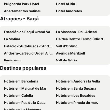
Puigcerda Park Hotel
Hotel Al Riu
Apartamentos Solineu
Hotel Amoretes
Atrações - Bagá
Abrigall Hostel Masella
Hotel Adsera
Fonda dels Pics
Hotel Berga Park
Estación de Esquí Grand Valira
La Massana -Pal-Arinsal
Hotel Casa Duaner
Hotel Santa Bàrbara
La Molina
Caldea Centre Termolùdic d' Andorra
Alp Hotel Masella
Aero Hotel Cerdanya Ca L'eudald
Estació d'Autobusos d'Andorra
Vall d'Ordino
Hotel Bon Repos
Hotel Bellavista
Andorra–La Seu d'Urgell Airport
Avenida Meritxell
Campalans Hotel Rural Bungalows Mobilhomes
Hotel Estel
Funicamp
Vall de Núria
Destinos populares
Font-Romeu Pyrénées 2000
Vallnord
Masella
Port del Comte
Hotéis em Barcelona
Hotéis em Andorra la Vella
Vic
Vall de Canillo
Hotéis em Malgrat de Mar
Hotéis em Santa Susana
Cremallera de Núria
Osona Globus
Hotéis em Calella
Hotéis em Les Escaldes
Catedral de la Seu d´Urgell
Parc Natural de la Vall de Sorteny
Hotéis em Pas de la Casa
Hotéis em Pineda de mar.
Parque Natural de Cadí-Moixeró
Fonts del Llobregat
Hotéis em La Massana