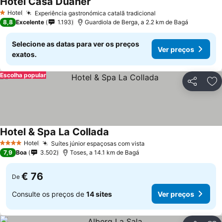
Hotel Casa Duaner
Ver preços
Hotel
Experiência gastronómica catalã tradicional
Ver preços
1 Estrelas
8,8
Excelente
1.193
Guardiola de Berga, a 2.2 km de Bagá
Selecione as datas para ver os preços
Ver preços
exatos.
Escolha popular
Partilhar
Ad
Hotel & Spa La Collada
Ver preços
Hotel
Suítes júnior espaçosas com vista
Ver preços
4 Estrelas
7,9
Boa
3.502
Toses, a 14.1 km de Bagá
€ 76
De
Consulte os preços de
14 sites
Ver preços