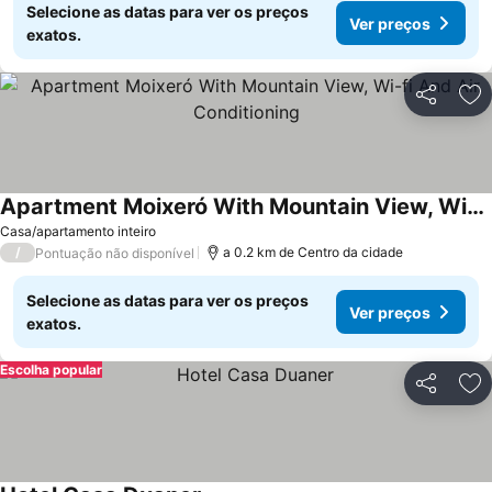
Selecione as datas para ver os preços
Ver preços
exatos.
Partilhar
Ad
Apartment Moixeró With Mountain View, Wi-fi And Air Conditioning
Ver preços
Casa/apartamento inteiro
/
a 0.2 km de Centro da cidade
Pontuação não disponível
Selecione as datas para ver os preços
Ver preços
exatos.
Escolha popular
Partilhar
Ad