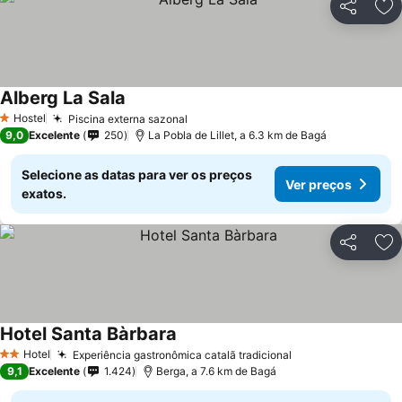
Partilhar
Ad
Alberg La Sala
Ver preços
Hostel
Piscina externa sazonal
Ver preços
1 Estrelas
9,0
Excelente
250
La Pobla de Lillet, a 6.3 km de Bagá
Selecione as datas para ver os preços
Ver preços
exatos.
Partilhar
Ad
Hotel Santa Bàrbara
Ver preços
Hotel
Experiência gastronômica catalã tradicional
Ver preços
2 Estrelas
9,1
Excelente
1.424
Berga, a 7.6 km de Bagá