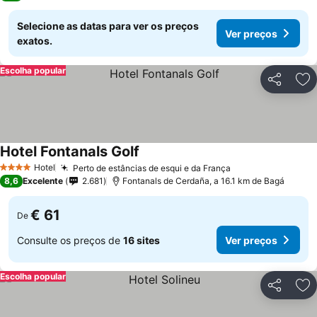
Selecione as datas para ver os preços
Ver preços
exatos.
Escolha popular
Partilhar
Ad
Hotel Fontanals Golf
Ver preços
Hotel
Perto de estâncias de esqui e da França
Ver preços
4 Estrelas
8,6
Excelente
2.681
Fontanals de Cerdaña, a 16.1 km de Bagá
€ 61
De
Consulte os preços de
16 sites
Ver preços
Escolha popular
Partilhar
Ad