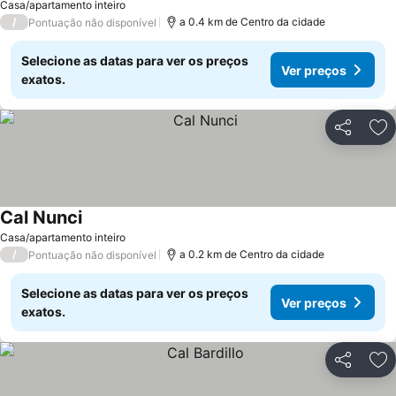
Casa/apartamento inteiro
/
a 0.4 km de Centro da cidade
Pontuação não disponível
Selecione as datas para ver os preços
Ver preços
exatos.
Partilhar
Ad
Cal Nunci
Ver preços
Casa/apartamento inteiro
/
a 0.2 km de Centro da cidade
Pontuação não disponível
Selecione as datas para ver os preços
Ver preços
exatos.
Partilhar
Ad