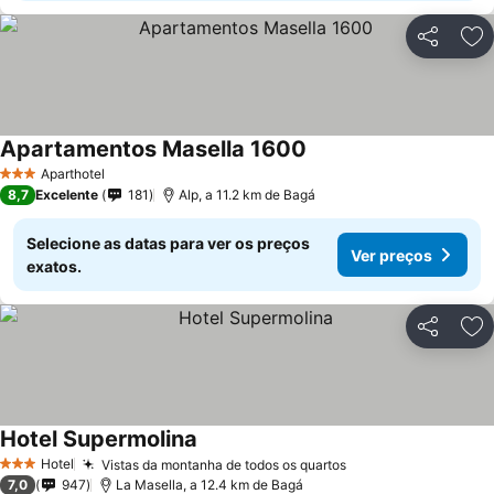
Partilhar
Ad
Apartamentos Masella 1600
Ver preços
Aparthotel
3 Estrelas
8,7
Excelente
181
Alp, a 11.2 km de Bagá
Selecione as datas para ver os preços
Ver preços
exatos.
Partilhar
Ad
Hotel Supermolina
Ver preços
Hotel
Vistas da montanha de todos os quartos
Ver preços
3 Estrelas
7,0
947
La Masella, a 12.4 km de Bagá