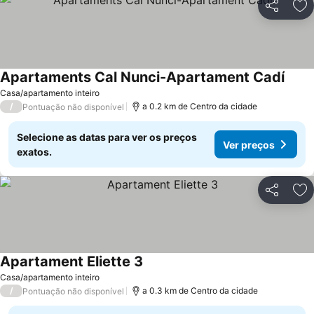
Partilhar
Ad
Apartaments Cal Nunci-Apartament Cadí
Ver p
Casa/apartamento inteiro
/
a 0.2 km de Centro da cidade
Pontuação não disponível
Selecione as datas para ver os preços
Ver preços
exatos.
Partilhar
Ad
Apartament Eliette 3
Ver preços
Casa/apartamento inteiro
/
a 0.3 km de Centro da cidade
Pontuação não disponível