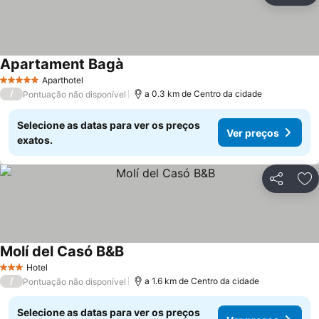
Apartament Bagà
Ver preços
Aparthotel
5 Estrelas
/
a 0.3 km de Centro da cidade
Pontuação não disponível
Selecione as datas para ver os preços
Ver preços
exatos.
Partilhar
Ad
Molí del Casó B&B
Ver preços
Hotel
3 Estrelas
/
a 1.6 km de Centro da cidade
Pontuação não disponível
Selecione as datas para ver os preços