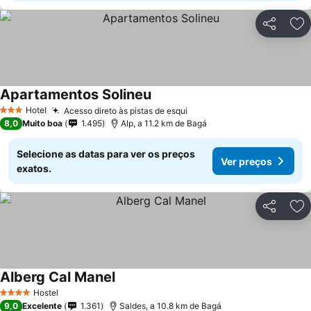
Partilhar
Ad
Apartamentos Solineu
Ver preços
Hotel
Acesso direto às pistas de esqui
Ver preços
3 Estrelas
8,0
Muito boa
1.495
Alp, a 11.2 km de Bagá
Selecione as datas para ver os preços
Ver preços
exatos.
Partilhar
Ad
Alberg Cal Manel
Ver preços
Hostel
4 Estrelas
9,0
Excelente
1.361
Saldes, a 10.8 km de Bagá