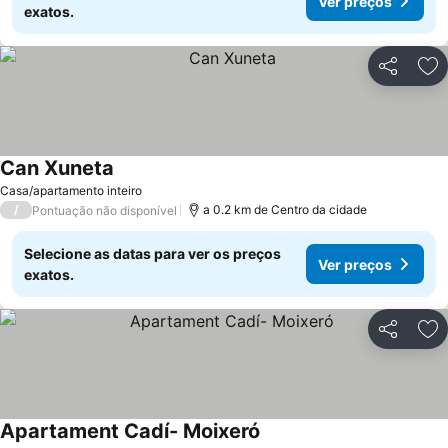
Ver preços
exatos.
Partilhar
Ad
Can Xuneta
Ver preços
Casa/apartamento inteiro
/
a 0.2 km de Centro da cidade
Pontuação não disponível
Selecione as datas para ver os preços
Ver preços
exatos.
Partilhar
Ad
Apartament Cadí- Moixeró
Ver preços