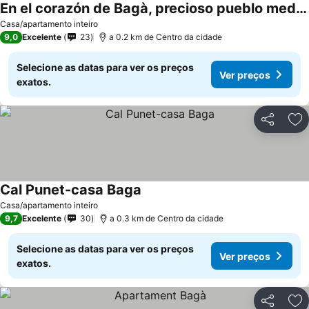
En el corazón de Bagà, precioso pueblo medieval
Ver preços
Casa/apartamento inteiro
9,0
Excelente
23
a 0.2 km de Centro da cidade
Selecione as datas para ver os preços
Ver preços
exatos.
Partilhar
Ad
Cal Punet-casa Baga
Ver preços
Casa/apartamento inteiro
9,7
Excelente
30
a 0.3 km de Centro da cidade
Selecione as datas para ver os preços
Ver preços
exatos.
Partilhar
Ad