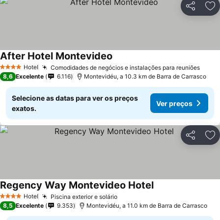
Partilhar
Ad
After Hotel Montevideo
Hotel
Comodidades de negócios e instalações para reuniões
4 Estrelas
8,6
Excelente
6.116
Montevidéu, a 10.3 km de Barra de Carrasco
Selecione as datas para ver os preços
Ver preços
exatos.
Partilhar
Ad
Regency Way Montevideo Hotel
Hotel
Piscina exterior e solário
4 Estrelas
8,5
Excelente
9.353
Montevidéu, a 11.0 km de Barra de Carrasco