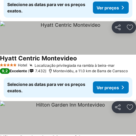
Selecione as datas para ver os preços
Ver preços
exatos.
Partilhar
Ad
Hyatt Centric Montevideo
Hotel
Localização privilegiada na rambla à beira-mar
5 Estrelas
9,2
Excelente
7.432
Montevidéu, a 11.0 km de Barra de Carrasco
Selecione as datas para ver os preços
Ver preços
exatos.
Partilhar
Ad