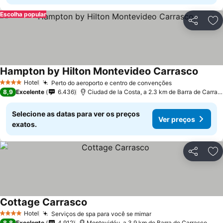
Escolha popular
Partilhar
Ad
Hampton by Hilton Montevideo Carrasco
Hotel
Perto do aeroporto e centro de convenções
4 Estrelas
8,9
Excelente
6.436
Ciudad de la Costa, a 2.3 km de Barra de Carrasco
Selecione as datas para ver os preços
Ver preços
exatos.
Partilhar
Ad
Cottage Carrasco
Hotel
Serviços de spa para você se mimar
4 Estrelas
8,8
Excelente
4.912
Montevidéu, a 3.9 km de Barra de Carrasco