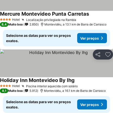
Mercure Montevideo Punta Carretas
Hotel
Localização privilegiada na Rambla
4 Estrelas
8,4
Muito boa
2.850
Montevidéu, a 13.1 km de Barra de Carrasco
Selecione as datas para ver os preços
Ver preços
exatos.
Partilhar
Ad
Holiday Inn Montevideo By Ihg
Hotel
Piscina interior aquecida com solário
4 Estrelas
8,1
Muito boa
5.912
Montevidéu, a 16.1 km de Barra de Carrasco
Selecione as datas para ver os preços
Ver preços
exatos.