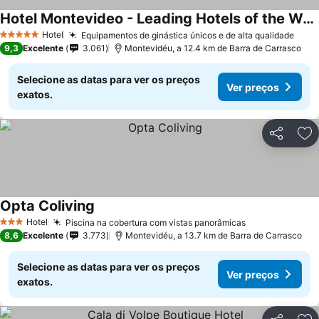
Hotel Montevideo - Leading Hotels of the World
Hotel
Equipamentos de ginástica únicos e de alta qualidade
5 Estrelas
9,3
Excelente
3.061
Montevidéu, a 12.4 km de Barra de Carrasco
Selecione as datas para ver os preços
Ver preços
exatos.
Partilhar
Ad
Opta Coliving
Hotel
Piscina na cobertura com vistas panorâmicas
3 Estrelas
8,6
Excelente
3.773
Montevidéu, a 13.7 km de Barra de Carrasco
Selecione as datas para ver os preços
Ver preços
exatos.