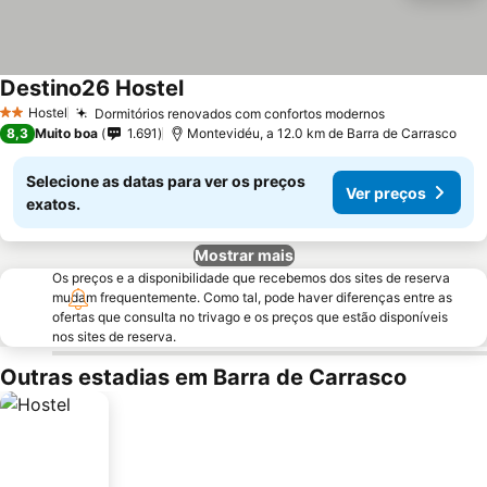
Destino26 Hostel
Hostel
Dormitórios renovados com confortos modernos
2 Estrelas
8,3
Muito boa
1.691
Montevidéu, a 12.0 km de Barra de Carrasco
Selecione as datas para ver os preços
Ver preços
exatos.
Mostrar mais
Os preços e a disponibilidade que recebemos dos sites de reserva
mudam frequentemente. Como tal, pode haver diferenças entre as
ofertas que consulta no trivago e os preços que estão disponíveis
nos sites de reserva.
Outras estadias em Barra de Carrasco