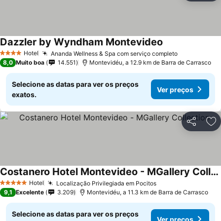
Dazzler by Wyndham Montevideo
Hotel
Ananda Wellness & Spa com serviço completo
4 Estrelas
8,0
Muito boa
14.551
Montevidéu, a 12.9 km de Barra de Carrasco
Selecione as datas para ver os preços
Ver preços
exatos.
Partilhar
Ad
Costanero Hotel Montevideo - MGallery Collection
Hotel
Localização Privilegiada em Pocitos
5 Estrelas
9,1
Excelente
3.209
Montevidéu, a 11.3 km de Barra de Carrasco
Selecione as datas para ver os preços
Ver preços