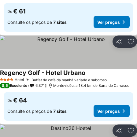
€ 61
De
Consulte os preços de
7 sites
Ver preços
Partilhar
Ad
Regency Golf - Hotel Urbano
Hotel
Buffet de café da manhã variado e saboroso
4 Estrelas
8,5
Excelente
6.371
Montevidéu, a 13.4 km de Barra de Carrasco
€ 64
De
Consulte os preços de
7 sites
Ver preços
Partilhar
Ad