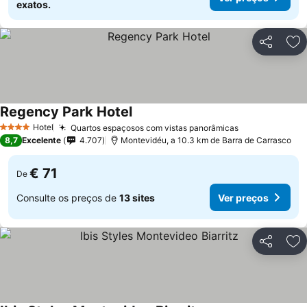
exatos.
Partilhar
Ad
Regency Park Hotel
Hotel
Quartos espaçosos com vistas panorâmicas
4 Estrelas
8,7
Excelente
4.707
Montevidéu, a 10.3 km de Barra de Carrasco
€ 71
De
Consulte os preços de
13 sites
Ver preços
Partilhar
Ad