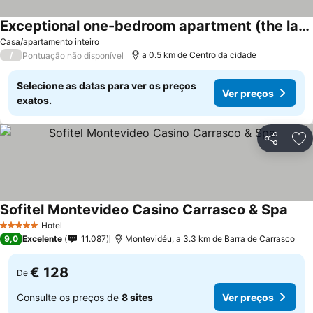
Exceptional one-bedroom apartment (the lake at your feet). Ideal for resting!
Casa/apartamento inteiro
/
a 0.5 km de Centro da cidade
Pontuação não disponível
Selecione as datas para ver os preços
Ver preços
exatos.
Partilhar
Ad
Sofitel Montevideo Casino Carrasco & Spa
Hotel
5 Estrelas
9,0
Excelente
11.087
Montevidéu, a 3.3 km de Barra de Carrasco
€ 128
De
Consulte os preços de
8 sites
Ver preços