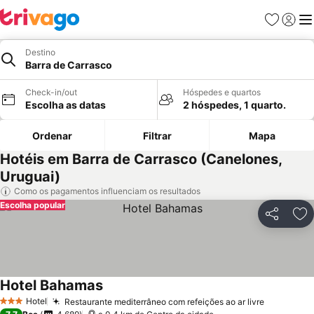
Favoritos
Iniciar
Me
Destino
Barra de Carrasco
Check-in/out
Hóspedes e quartos
Escolha as datas
2 hóspedes, 1 quarto.
Ordenar
Filtrar
Mapa
Hotéis em Barra de Carrasco (Canelones,
Uruguai)
Como os pagamentos influenciam os resultados
Escolha popular
Partilhar
Ad
Hotel Bahamas
Hotel
Restaurante mediterrâneo com refeições ao ar livre
3 Estrelas