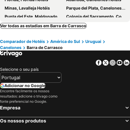
Opta Coliving
Hotel Alvear
Minas, Lavalleja Hotéis
Parque del Plata, Canelones Hotéis
27 Suites Hotel
Hotel Balfer
Punta del Este, Maldonado Hotéis
Colonia del Sacramento, Colônia Hotéis
Cottage Carrasco
Hotel Gaviota
Rivera, Rivera Hotéis
Punta del Diablo, Rocha Hotéis
Ver todas as estadias em Barra de Carrasco
HOTEL COMERCIO PLAYA
Regency Park Hotel
Chuy, Rocha Hotéis
Termas del Dayman, Salto Hotéis
Hotel Gema Luxury Suites
Don Majestic Punta Del Este
Comparador de Hotéis
América do Sul
Uruguai
La Paloma, Rocha Hotéis
Nuevo Hotel Aramaya
Canelones
Barra de Carrasco
Facebook
Twitter
Insta
Yo
Selecione o seu país
Adicionar no Google
Encontre facilmente os nossos
resultados: adicione o trivago como
fonte preferencial no Google.
Empresa
Os nossos produtos