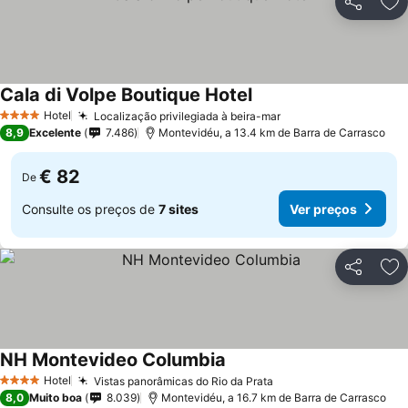
Partilhar
Ad
Cala di Volpe Boutique Hotel
Hotel
Localização privilegiada à beira-mar
4 Estrelas
8,9
Excelente
7.486
Montevidéu, a 13.4 km de Barra de Carrasco
€ 82
De
Consulte os preços de
7 sites
Ver preços
Partilhar
Ad
NH Montevideo Columbia
Hotel
Vistas panorâmicas do Rio da Prata
4 Estrelas
8,0
Muito boa
8.039
Montevidéu, a 16.7 km de Barra de Carrasco