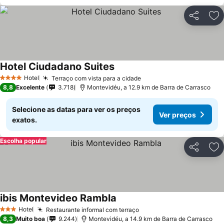
Partilhar
Ad
Hotel Ciudadano Suites
Hotel
Terraço com vista para a cidade
4 Estrelas
8,8
Excelente
3.718
Montevidéu, a 12.9 km de Barra de Carrasco
Selecione as datas para ver os preços
Ver preços
exatos.
Escolha popular
Partilhar
Ad
ibis Montevideo Rambla
Hotel
Restaurante informal com terraço
3 Estrelas
8,3
Muito boa
9.244
Montevidéu, a 14.9 km de Barra de Carrasco