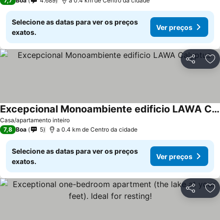
7,7
Boa
4.689
a 0.4 km de Centro da cidade
Selecione as datas para ver os preços
Ver preços
exatos.
Partilhar
Ad
Excepcional Monoambiente edificio LAWA Calyptus
Casa/apartamento inteiro
7,8
Boa
5
a 0.4 km de Centro da cidade
Selecione as datas para ver os preços
Ver preços
exatos.
Partilhar
Ad