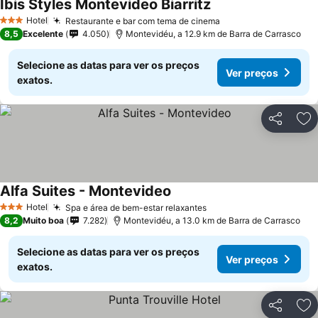
Ibis Styles Montevideo Biarritz
Hotel
Restaurante e bar com tema de cinema
3 Estrelas
8,5
Excelente
4.050
Montevidéu, a 12.9 km de Barra de Carrasco
Selecione as datas para ver os preços
Ver preços
exatos.
Partilhar
Ad
Alfa Suites - Montevideo
Hotel
Spa e área de bem-estar relaxantes
3 Estrelas
8,2
Muito boa
7.282
Montevidéu, a 13.0 km de Barra de Carrasco
Selecione as datas para ver os preços
Ver preços
exatos.
Partilhar
Ad