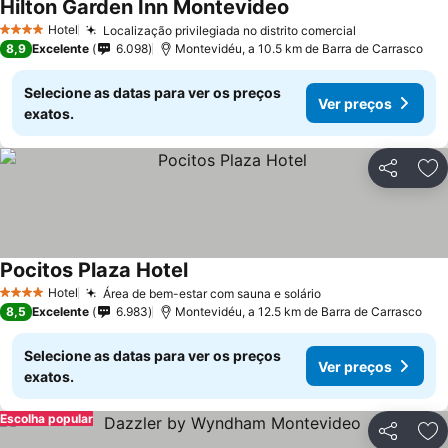
Hilton Garden Inn Montevideo
Hotel
Localização privilegiada no distrito comercial
4 Estrelas
8,9
Excelente
6.098
Montevidéu, a 10.5 km de Barra de Carrasco
Selecione as datas para ver os preços
Ver preços
exatos.
Partilhar
Ad
Pocitos Plaza Hotel
Hotel
Área de bem-estar com sauna e solário
4 Estrelas
8,5
Excelente
6.983
Montevidéu, a 12.5 km de Barra de Carrasco
Selecione as datas para ver os preços
Ver preços
exatos.
Escolha popular
Partilhar
Ad