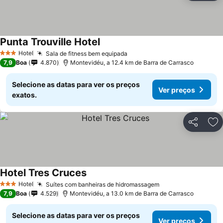
Punta Trouville Hotel
Hotel
Sala de fitness bem equipada
3 Estrelas
7,9
Boa
4.870
Montevidéu, a 12.4 km de Barra de Carrasco
Selecione as datas para ver os preços
Ver preços
exatos.
Partilhar
Ad
Hotel Tres Cruces
Hotel
Suítes com banheiras de hidromassagem
3 Estrelas
7,9
Boa
4.529
Montevidéu, a 13.0 km de Barra de Carrasco
Selecione as datas para ver os preços
Ver preços