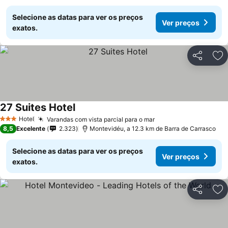
Selecione as datas para ver os preços
Ver preços
exatos.
Partilhar
Ad
27 Suites Hotel
Hotel
Varandas com vista parcial para o mar
3 Estrelas
8,5
Excelente
2.323
Montevidéu, a 12.3 km de Barra de Carrasco
Selecione as datas para ver os preços
Ver preços
exatos.
Partilhar
Ad