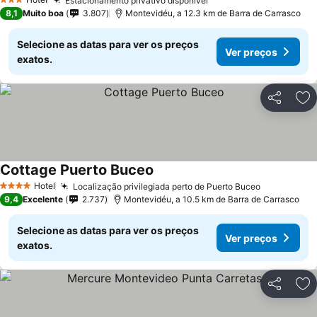
Estacionamento privativo disponível
3 Estrelas
8,1
Muito boa
3.807
Montevidéu, a 12.3 km de Barra de Carrasco
Selecione as datas para ver os preços
Ver preços
exatos.
Partilhar
Ad
Cottage Puerto Buceo
Hotel
Localização privilegiada perto de Puerto Buceo
4 Estrelas
9,4
Excelente
2.737
Montevidéu, a 10.5 km de Barra de Carrasco
Selecione as datas para ver os preços
Ver preços
exatos.
Partilhar
Ad