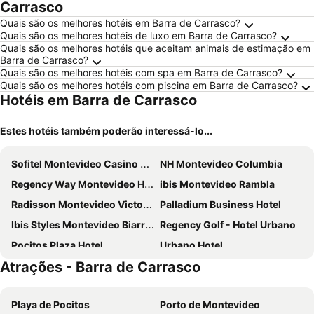
Carrasco
Quais são os melhores hotéis em Barra de Carrasco?
Quais são os melhores hotéis de luxo em Barra de Carrasco?
Quais são os melhores hotéis que aceitam animais de estimação em
Barra de Carrasco?
Quais são os melhores hotéis com spa em Barra de Carrasco?
Quais são os melhores hotéis com piscina em Barra de Carrasco?
Hotéis em Barra de Carrasco
Estes hotéis também poderão interessá-lo...
Sofitel Montevideo Casino Carrasco & Spa
NH Montevideo Columbia
Regency Way Montevideo Hotel
ibis Montevideo Rambla
Radisson Montevideo Victoria Plaza Hotel
Palladium Business Hotel
Ibis Styles Montevideo Biarritz
Regency Golf - Hotel Urbano
Pocitos Plaza Hotel
Urbano Hotel
Atrações - Barra de Carrasco
Holiday Inn Montevideo By Ihg
Costanero Hotel Montevideo - MGallery Collection
Hotel Europa
Hotel Tres Cruces
Playa de Pocitos
Porto de Montevideo
After Hotel Montevideo
Dazzler by Wyndham Montevideo