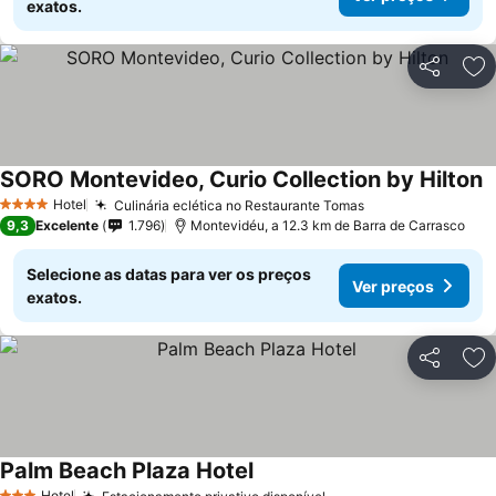
exatos.
Partilhar
Ad
SORO Montevideo, Curio Collection by Hilton
Hotel
Culinária eclética no Restaurante Tomas
4 Estrelas
9,3
Excelente
1.796
Montevidéu, a 12.3 km de Barra de Carrasco
Selecione as datas para ver os preços
Ver preços
exatos.
Partilhar
Ad
Palm Beach Plaza Hotel
Hotel