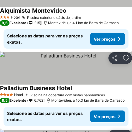
Alquimista Montevideo
Hotel
Piscina exterior e oásis de jardim
3 Estrelas
9,6
Excelente
215
Montevidéu, a 4.1 km de Barra de Carrasco
Selecione as datas para ver os preços
Ver preços
exatos.
Partilhar
Ad
Palladium Business Hotel
Hotel
Piscina na cobertura com vistas panorâmicas
4 Estrelas
8,5
Excelente
6.762
Montevidéu, a 10.3 km de Barra de Carrasco
Selecione as datas para ver os preços
Ver preços
exatos.