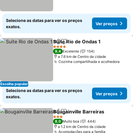
Selecione as datas para ver os preços
Ver preços
exatos.
Suíte Rio de Ondas 1
Partilhar
Adicionar aos favoritos
4 Estrelas
9,4
Excelente
154
a 7.6 km de Centro da cidade
Cozinha compartilhada e acolhedora
Escolha popular
Selecione as datas para ver os preços
Ver preços
exatos.
Bougainville Barreiras
Partilhar
Adicionar aos favoritos
3 Estrelas
8,0
Muito boa
444
a 1.2 km de Centro da cidade
Acomodações para a família