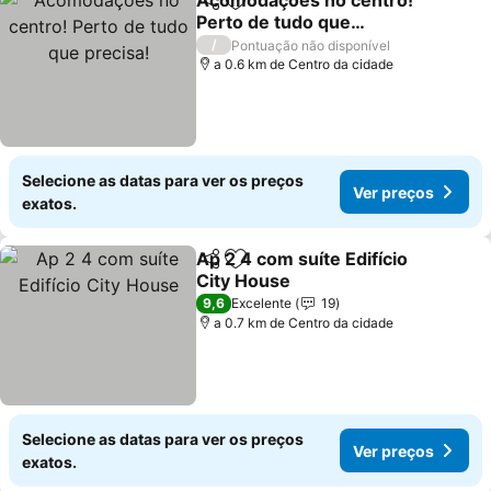
Acomodações no centro!
Partilhar
Adicionar aos favoritos
Perto de tudo que
precisa!
/
Pontuação não disponível
a 0.6 km de Centro da cidade
Selecione as datas para ver os preços
Ver preços
exatos.
Ap 2 4 com suíte Edifício
Partilhar
Adicionar aos favoritos
City House
9,6
Excelente
19
a 0.7 km de Centro da cidade
Selecione as datas para ver os preços
Ver preços
exatos.