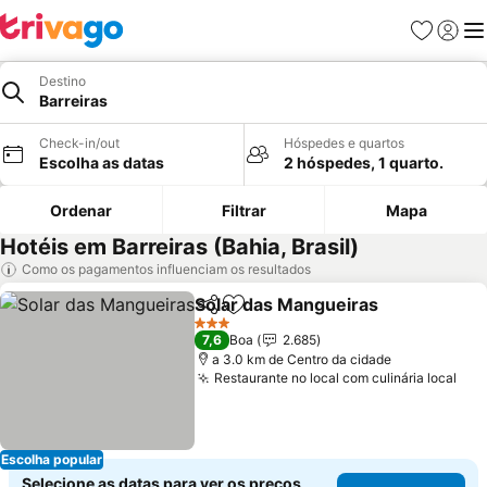
Favoritos
Iniciar
Me
Destino
Barreiras
Check-in/out
Hóspedes e quartos
Escolha as datas
2 hóspedes, 1 quarto.
Ordenar
Filtrar
Mapa
Hotéis em Barreiras (Bahia, Brasil)
Como os pagamentos influenciam os resultados
Solar das Mangueiras
Partilhar
Adicionar aos favoritos
3 Estrelas
7,6
Boa
2.685
a 3.0 km de Centro da cidade
Restaurante no local com culinária local
Escolha popular
Selecione as datas para ver os preços