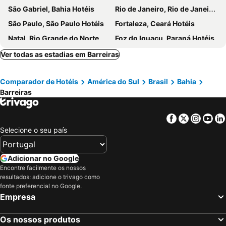
São Gabriel, Bahia Hotéis
Rio de Janeiro, Rio de Janeiro Hotéis
São Paulo, São Paulo Hotéis
Fortaleza, Ceará Hotéis
Natal, Rio Grande do Norte Hotéis
Foz do Iguaçu, Paraná Hotéis
Porto de Galinhas, Pernambuco Hotéis
Salvador, Bahia Hotéis
Ver todas as estadias em Barreiras
Maceió, Alagoas Hotéis
Porto Seguro, Bahia Hotéis
Comparador de Hotéis
América do Sul
Brasil
Bahia
Barreiras
Facebook
Twitter
Insta
Yo
Selecione o seu país
Adicionar no Google
Encontre facilmente os nossos
resultados: adicione o trivago como
fonte preferencial no Google.
Empresa
Os nossos produtos