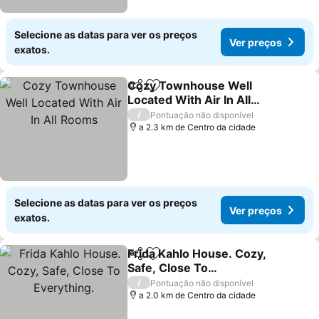
Selecione as datas para ver os preços
Ver preços
exatos.
Cozy Townhouse Well
Partilhar
Adicionar aos favoritos
Located With Air In All
Rooms
/
Pontuação não disponível
a 2.3 km de Centro da cidade
Selecione as datas para ver os preços
Ver preços
exatos.
Frida Kahlo House. Cozy,
Partilhar
Adicionar aos favoritos
Safe, Close To
Everything.
/
Pontuação não disponível
a 2.0 km de Centro da cidade