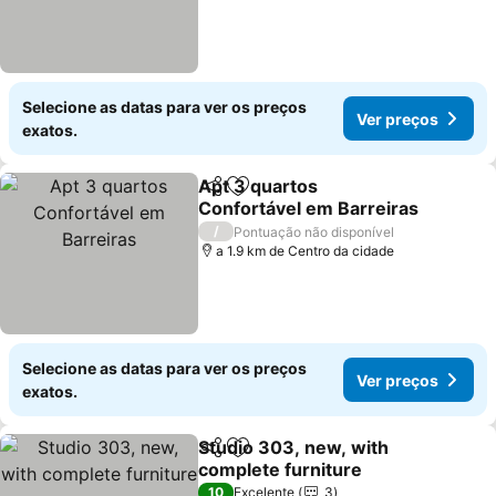
Selecione as datas para ver os preços
Ver preços
exatos.
Apt 3 quartos
Partilhar
Adicionar aos favoritos
Confortável em Barreiras
/
Pontuação não disponível
a 1.9 km de Centro da cidade
Selecione as datas para ver os preços
Ver preços
exatos.
Studio 303, new, with
Partilhar
Adicionar aos favoritos
complete furniture
10
Excelente
3