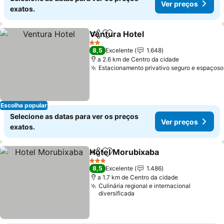
Ver preços
exatos.
Ventura Hotel
Partilhar
Adicionar aos favoritos
2 Estrelas
8,5
Excelente
1.648
a 2.6 km de Centro da cidade
Estacionamento privativo seguro e espaçoso
Escolha popular
Selecione as datas para ver os preços
Ver preços
exatos.
Hotel Morubixaba
Partilhar
Adicionar aos favoritos
3 Estrelas
8,5
Excelente
1.486
a 1.7 km de Centro da cidade
Culinária regional e internacional
diversificada