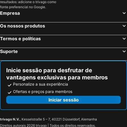
resultados: adicione o trivago como
Milton Keynes, Inglaterra Hotéis
Londres, Inglaterra Hotéis
fonte preferencial no Google.
Empresa
Edimburgo, Escócia Hotéis
Manchester, Inglaterra Hotéis
Liverpool, Inglaterra Hotéis
Glasgow, Escócia Hotéis
Os nossos produtos
Hounslow, Inglaterra Hotéis
Bristol, Inglaterra Hotéis
Termos e políticas
Inverness, Escócia Hotéis
Suporte
Inicie sessão para desfrutar de
vantagens exclusivas para membros
Personalize a sua experiência
Ofertas e preços para membros
Iniciar sessão
trivago N.V.
, Kesselstraße 5 – 7, 40221 Düsseldorf, Alemanha
Direitos autorais 2026 trivago | Todos os direitos reservados.