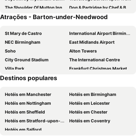
The Shoulder Of Mutton Inn
Dog & Partridge by Chef & Brewer Collection
Atrações - Barton-under-Needwood
Unicorn Inn
Hilton House
ibis budget Derby
St Mary de Castro
International Airport Birmingham
NEC Birmingham
East Midlands Airport
Soho
Alton Towers
City Ground Stadium
The International Centre
Villa Park
Frankfurt Christmas Market Birmingham
Destinos populares
New Street Station Birmingham
Jewellery Quarter
Birmingham Snow Hill station
Birmingham Cathedral
Hotéis em Manchester
Hotéis em Birmingham
Westside
Sheldon
Hotéis em Nottingham
Hotéis em Leicester
University of Warwick
Aston Hall
Hotéis em Sheffield
Hotéis em Chester
Coventry Cathedral
St Mary the Virgin
Hotéis em Stratford-upon-Avon
Hotéis em Coventry
Bloodstock Metal Festival
Conkers
Hotéis em Salford
Blithfield Reservoir
Sudbury Hall and the National Trust Museum of Childhood