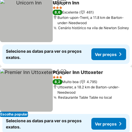
Unicorn Inn
Partilhar
Adicionar aos favoritos
3 Estrelas
8,6
Excelente
461
Burton-upon-Trent, a 11.8 km de Barton-
under-Needwood
Cenário histórico na vila de Newton Solney
Selecione as datas para ver os preços
Ver preços
exatos.
Premier Inn Uttoxeter
Partilhar
Adicionar aos favoritos
3 Estrelas
8,2
Muito boa
4.795
Uttoxeter, a 18.2 km de Barton-under-
Needwood
Restaurante Table Table no local
Escolha popular
Selecione as datas para ver os preços
Ver preços
exatos.