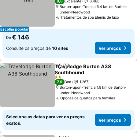
8,8
Excelente
6.488
Burton-upon-Trent, a 5.4 km de Barton-
under-Needwood
Tratamentos de spa Elemis de luxo
Escolha popular
€ 146
De
Consulte os preços de
10 sites
Ver preços
Travelodge Burton A38
Partilhar
Adicionar aos favoritos
Southbound
2 Estrelas
7,9
Boa
1.267
Burton-upon-Trent, a 1.8 km de Barton-
under-Needwood
Opções de quartos para famílias
Selecione as datas para ver os preços
Ver preços
exatos.