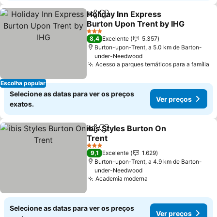
Holiday Inn Express
Partilhar
Adicionar aos favoritos
Burton Upon Trent by IHG
3 Estrelas
8,4
Excelente
5.357
Burton-upon-Trent, a 5.0 km de Barton-
under-Needwood
Acesso a parques temáticos para a família
Escolha popular
Selecione as datas para ver os preços
Ver preços
exatos.
ibis Styles Burton On
Partilhar
Adicionar aos favoritos
Trent
3 Estrelas
9,1
Excelente
1.629
Burton-upon-Trent, a 4.9 km de Barton-
under-Needwood
Academia moderna
Selecione as datas para ver os preços
Ver preços