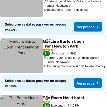
Burton-upon-Trent, a 10.2 km de Barton-
under-Needwood
Restaurante Table Table anexo
Selecione as datas para ver os preços
Ver preços
exatos.
Mercure Burton Upon
Partilhar
Adicionar aos favoritos
Trent Newton Park
4 Estrelas
8,1
Muito boa
599
Burton-upon-Trent, a 11.4 km de Barton-
under-Needwood
Cenário pitoresco da vila de Newton Solney
Selecione as datas para ver os preços
Ver preços
exatos.
The Boars Head Hotel
Partilhar
Adicionar aos favoritos
3 Estrelas
8,8
Excelente
3.085