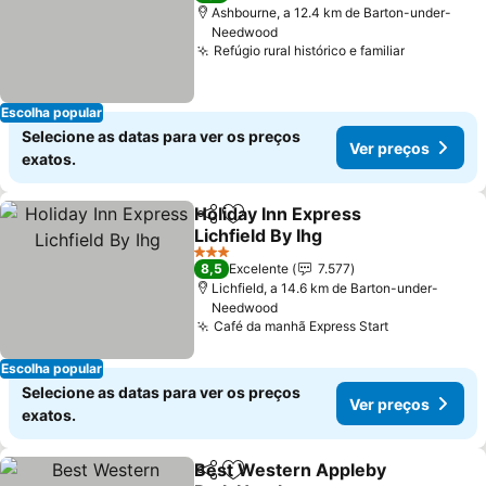
Ashbourne, a 12.4 km de Barton-under-
Needwood
Refúgio rural histórico e familiar
Escolha popular
Selecione as datas para ver os preços
Ver preços
exatos.
Holiday Inn Express
Partilhar
Adicionar aos favoritos
Lichfield By Ihg
3 Estrelas
8,5
Excelente
7.577
Lichfield, a 14.6 km de Barton-under-
Needwood
Café da manhã Express Start
Escolha popular
Selecione as datas para ver os preços
Ver preços
exatos.
Best Western Appleby
Partilhar
Adicionar aos favoritos