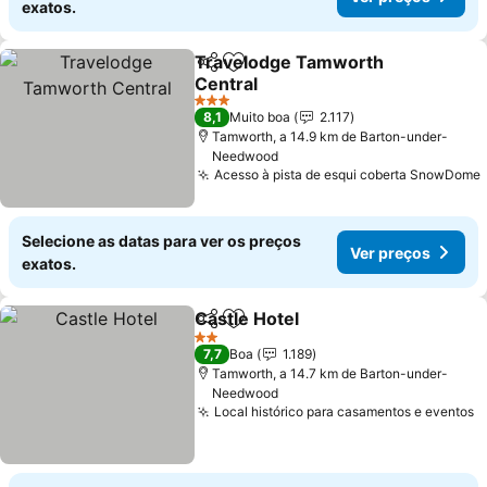
exatos.
Travelodge Tamworth
Partilhar
Adicionar aos favoritos
Central
3 Estrelas
8,1
Muito boa
2.117
Tamworth, a 14.9 km de Barton-under-
Needwood
Acesso à pista de esqui coberta SnowDome
Selecione as datas para ver os preços
Ver preços
exatos.
Castle Hotel
Partilhar
Adicionar aos favoritos
2 Estrelas
7,7
Boa
1.189
Tamworth, a 14.7 km de Barton-under-
Needwood
Local histórico para casamentos e eventos