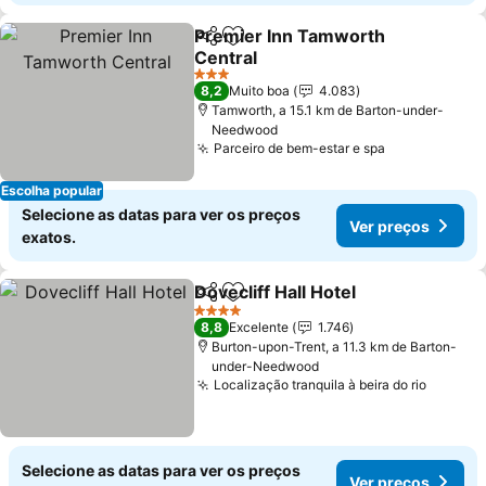
Premier Inn Tamworth
Partilhar
Adicionar aos favoritos
Central
3 Estrelas
8,2
Muito boa
4.083
Tamworth, a 15.1 km de Barton-under-
Needwood
Parceiro de bem-estar e spa
Escolha popular
Selecione as datas para ver os preços
Ver preços
exatos.
Dovecliff Hall Hotel
Partilhar
Adicionar aos favoritos
4 Estrelas
8,8
Excelente
1.746
Burton-upon-Trent, a 11.3 km de Barton-
under-Needwood
Localização tranquila à beira do rio
Selecione as datas para ver os preços
Ver preços