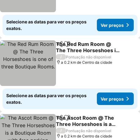
Selecione as datas para ver os preços
Ver preços
exatos.
The Red Rum Room @
Partilhar
Adicionar aos favoritos
The Three Horseshoes is
one of three Boutique
/
Pontuação não disponível
Rooms.
a 0.2 km de Centro da cidade
Selecione as datas para ver os preços
Ver preços
exatos.
The Ascot Room @ The
Partilhar
Adicionar aos favoritos
Three Horseshoes is a
Boutique Room with free
/
Pontuação não disponível
parking
a 0.2 km de Centro da cidade