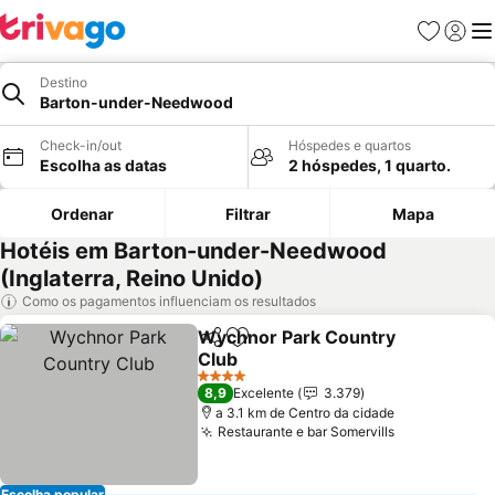
Favoritos
Iniciar
Me
Destino
Barton-under-Needwood
Check-in/out
Hóspedes e quartos
Escolha as datas
2 hóspedes, 1 quarto.
Ordenar
Filtrar
Mapa
Hotéis em Barton-under-Needwood
(Inglaterra, Reino Unido)
Como os pagamentos influenciam os resultados
Wychnor Park Country
Partilhar
Adicionar aos favoritos
Club
4 Estrelas
8,9
Excelente
3.379
a 3.1 km de Centro da cidade
Restaurante e bar Somervills
Escolha popular