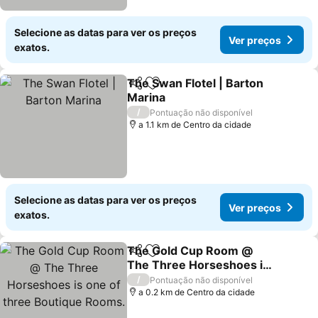
Selecione as datas para ver os preços
Ver preços
exatos.
The Swan Flotel | Barton
Partilhar
Adicionar aos favoritos
Marina
/
Pontuação não disponível
a 1.1 km de Centro da cidade
Selecione as datas para ver os preços
Ver preços
exatos.
The Gold Cup Room @
Partilhar
Adicionar aos favoritos
The Three Horseshoes is
one of three Boutique
/
Pontuação não disponível
Rooms.
a 0.2 km de Centro da cidade