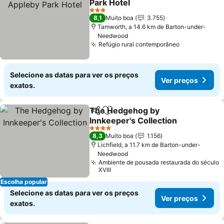
Park Hotel
3 Estrelas
8,1
Muito boa
3.755
Tamworth, a 14.6 km de Barton-under-
Needwood
Refúgio rural contemporâneo
Selecione as datas para ver os preços
Ver preços
exatos.
The Hedgehog by
Partilhar
Adicionar aos favoritos
Innkeeper's Collection
4 Estrelas
8,3
Muito boa
1.156
Lichfield, a 11.7 km de Barton-under-
Needwood
Ambiente de pousada restaurada do século
XVIII
Escolha popular
Selecione as datas para ver os preços
Ver preços
exatos.