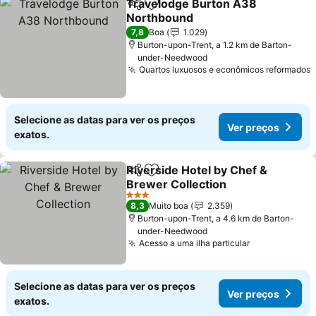
Travelodge Burton A38
Partilhar
Adicionar aos favoritos
Northbound
7,8
Boa
1.029
Burton-upon-Trent, a 1.2 km de Barton-
under-Needwood
Quartos luxuosos e econômicos reformados
Selecione as datas para ver os preços
Ver preços
exatos.
Riverside Hotel by Chef &
Partilhar
Adicionar aos favoritos
Brewer Collection
3 Estrelas
8,3
Muito boa
2.359
Burton-upon-Trent, a 4.6 km de Barton-
under-Needwood
Acesso a uma ilha particular
Selecione as datas para ver os preços
Ver preços
exatos.