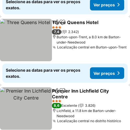
Selecione as datas para ver os preços
Ver preços
exatos.
Three Queens Hotel
Partilhar
Adicionar aos favoritos
3 Estrelas
7,4
2.342
Burton-upon-Trent, a 8.0 km de Barton-
under-Needwood
Localização central em Burton-upon-Trent
Selecione as datas para ver os preços
Ver preços
exatos.
Premier Inn Lichfield City
Partilhar
Adicionar aos favoritos
Centre
3 Estrelas
8,6
Excelente
3.826
Lichfield, a 11.8 km de Barton-under-
Needwood
Localização central no distrito histórico