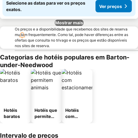
Selecione as datas para ver os preços
Ver preços
exatos.
Mostrar mais
Os preços e a disponibilidade que recebemos dos sites de reserva
mudam frequentemente. Como tal, pode haver diferenças entre as
ofertas que consulta no trivago e os preços que estão disponíveis
nos sites de reserva.
Categorias de hotéis populares em Barton-
under-Needwood
Hotéis
Hotéis que
Hotéis
baratos
permitem
com
animais
estaciona
mento
Intervalo de preços