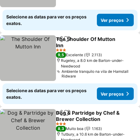
Selecione as datas para ver os preços
Ver preços
exatos.
The Shoulder Of Mutton
Partilhar
Adicionar aos favoritos
Inn
3 Estrelas
9,5
Excelente
2.113
Rugeley, a 8.0 km de Barton-under-
Needwood
Ambiente tranquilo na vila de Hamstall
Ridware
Selecione as datas para ver os preços
Ver preços
exatos.
Dog & Partridge by Chef &
Partilhar
Adicionar aos favoritos
Brewer Collection
3 Estrelas
8,3
Muito boa
1.163
Tutbury, a 10.6 km de Barton-under-
Needwood