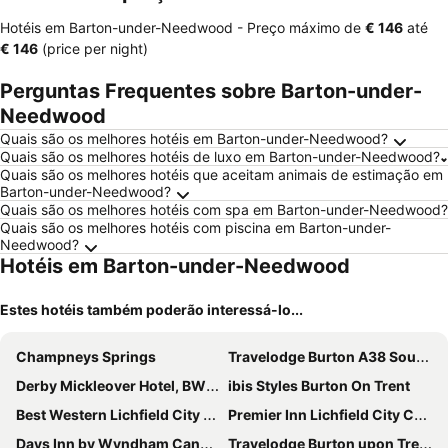
Hotéis em Barton-under-Needwood -
Preço máximo
de
‎€ 146
até
‎€ 146
(price per night)
Perguntas Frequentes sobre Barton-under-
Needwood
Quais são os melhores hotéis em Barton-under-Needwood?
Quais são os melhores hotéis de luxo em Barton-under-Needwood?
Quais são os melhores hotéis que aceitam animais de estimação em
Barton-under-Needwood?
Quais são os melhores hotéis com spa em Barton-under-Needwood?
Quais são os melhores hotéis com piscina em Barton-under-
Needwood?
Hotéis em Barton-under-Needwood
Estes hotéis também poderão interessá-lo...
Champneys Springs
Travelodge Burton A38 Southbound
Derby Mickleover Hotel, BW Signature Collection
ibis Styles Burton On Trent
Best Western Lichfield City Centre The George Hotel
Premier Inn Lichfield City Centre
Days Inn by Wyndham Cannock Norton Canes M6 Toll
Travelodge Burton upon Trent Central