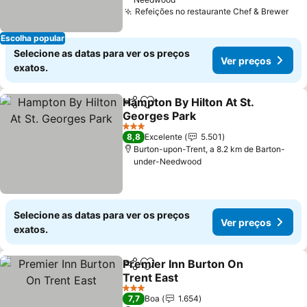
Refeições no restaurante Chef & Brewer
Escolha popular
Selecione as datas para ver os preços
Ver preços
exatos.
Hampton By Hilton At St.
Partilhar
Adicionar aos favoritos
Georges Park
3 Estrelas
8,8
Excelente
5.501
Burton-upon-Trent, a 8.2 km de Barton-
under-Needwood
Selecione as datas para ver os preços
Ver preços
exatos.
Premier Inn Burton On
Partilhar
Adicionar aos favoritos
Trent East
3 Estrelas
7,7
Boa
1.654