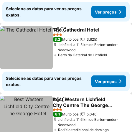
Selecione as datas para ver os preços
Ver preços
exatos.
The Cathedral Hotel
Partilhar
Adicionar aos favoritos
3 Estrelas
8,2
Muito boa
3.625
Lichfield, a 11.5 km de Barton-under-
Needwood
Perto da Catedral de Lichfield
Selecione as datas para ver os preços
Ver preços
exatos.
Best Western Lichfield
Partilhar
Adicionar aos favoritos
City Centre The George
Hotel
3 Estrelas
8,1
Muito boa
5.046
Lichfield, a 11.6 km de Barton-under-
Needwood
Rodízio tradicional de domingo