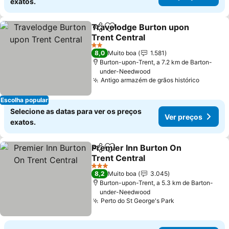
exatos.
Travelodge Burton upon
Partilhar
Adicionar aos favoritos
Trent Central
2 Estrelas
8,0
Muito boa
1.581
Burton-upon-Trent, a 7.2 km de Barton-
under-Needwood
Antigo armazém de grãos histórico
Escolha popular
Selecione as datas para ver os preços
Ver preços
exatos.
Premier Inn Burton On
Partilhar
Adicionar aos favoritos
Trent Central
3 Estrelas
8,2
Muito boa
3.045
Burton-upon-Trent, a 5.3 km de Barton-
under-Needwood
Perto do St George's Park