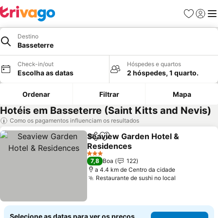
Favoritos
Iniciar
Me
Destino
Basseterre
Check-in/out
Hóspedes e quartos
Escolha as datas
2 hóspedes, 1 quarto.
Ordenar
Filtrar
Mapa
Hotéis em Basseterre (Saint Kitts and Nevis)
Como os pagamentos influenciam os resultados
Seaview Garden Hotel &
Partilhar
Adicionar aos favoritos
Residences
Ver preços
3 Estrelas
7,8
Boa
122
a 4.4 km de Centro da cidade
Restaurante de sushi no local
Ver preços
Selecione as datas para ver os preços