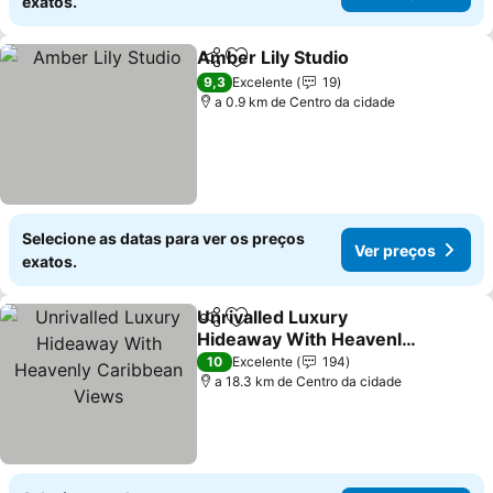
exatos.
Amber Lily Studio
Partilhar
Adicionar aos favoritos
Ver preç
9,3
Excelente
19
a 0.9 km de Centro da cidade
Selecione as datas para ver os preços
Ver preços
exatos.
Unrivalled Luxury
Partilhar
Adicionar aos favoritos
Hideaway With Heavenly
Caribbean Views
Ver preços
10
Excelente
194
a 18.3 km de Centro da cidade