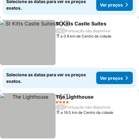
Selecione as datas para ver os preços
Ver preços
exatos.
St Kitts Castle Suites
Partilhar
Adicionar aos favoritos
Ver p
/
Pontuação não disponível
a 0.8 km de Centro da cidade
Selecione as datas para ver os preços
Ver preços
exatos.
The Lighthouse
Partilhar
Adicionar aos favoritos
Ver preços
4 Estrelas
/
Pontuação não disponível
a 16.0 km de Centro da cidade