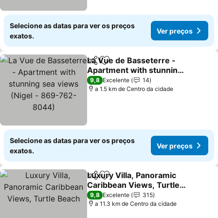
Selecione as datas para ver os preços
Ver preços
exatos.
La Vue de Basseterre -
Partilhar
Adicionar aos favoritos
Apartment with stunning
sea views (Nigel - 869-
Ver preços
9,8
Excelente
14
762-8044)
a 1.5 km de Centro da cidade
Selecione as datas para ver os preços
Ver preços
exatos.
Luxury Villa, Panoramic
Partilhar
Adicionar aos favoritos
Caribbean Views, Turtle
Beach
Ver preços
9,8
Excelente
315
a 11.3 km de Centro da cidade