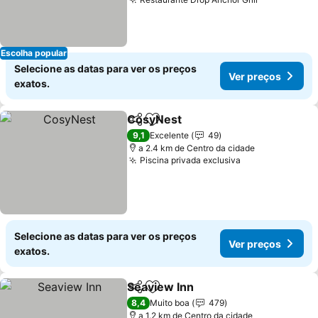
Ver preços
Escolha popular
Selecione as datas para ver os preços
Ver preços
exatos.
CosyNest
Partilhar
Adicionar aos favoritos
Ver preços
9,1
Excelente
49
a 2.4 km de Centro da cidade
Piscina privada exclusiva
Ver preços
Selecione as datas para ver os preços
Ver preços
exatos.
Seaview Inn
Partilhar
Adicionar aos favoritos
Ver preços
8,4
Muito boa
479
a 1.2 km de Centro da cidade