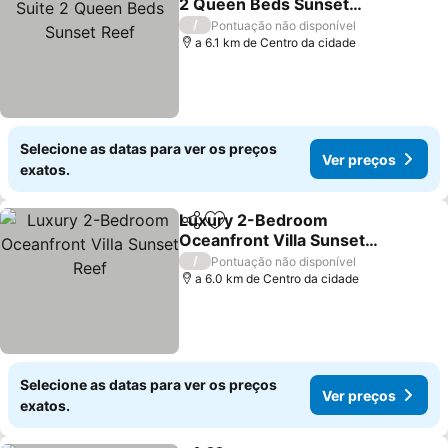
2 Queen Beds Sunset
Reef
Ver preços
/
Pontuação não disponível
a 6.1 km de Centro da cidade
Selecione as datas para ver os preços
Ver preços
exatos.
Luxury 2-Bedroom
Partilhar
Adicionar aos favoritos
Oceanfront Villa Sunset
Reef
Ver preços
/
Pontuação não disponível
a 6.0 km de Centro da cidade
Selecione as datas para ver os preços
Ver preços
exatos.