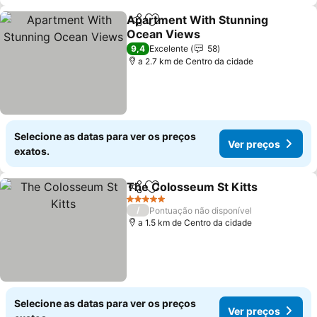
Apartment With Stunning
Partilhar
Adicionar aos favoritos
Ocean Views
Ver preços
9,4
Excelente
58
a 2.7 km de Centro da cidade
Selecione as datas para ver os preços
Ver preços
exatos.
The Colosseum St Kitts
Partilhar
Adicionar aos favoritos
Ve
5 Estrelas
/
Pontuação não disponível
a 1.5 km de Centro da cidade
Selecione as datas para ver os preços
Ver preços