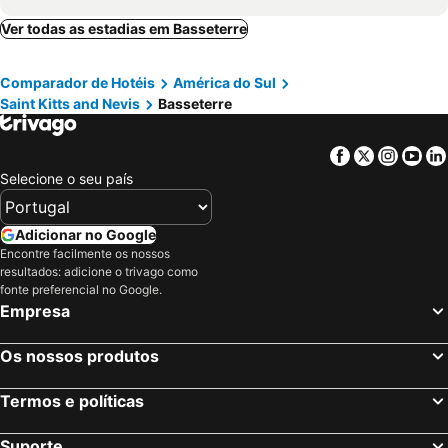
Rambaud, Saint-Martin Hotéis
Saline, Ilha Saint Barthélemy Hotéis
Ver todas as estadias em Basseterre
The Bottom, Saba Hotéis
Vitet, Ilha Saint Barthélemy Hotéis
Comparador de Hotéis
América do Sul
Plymouth, Hotéis
Cole Bay, Hotéis
Saint Kitts and Nevis
Basseterre
Newcastle, Hotéis
Charlestown, Hotéis
Oranjestad, St. Eustatius Hotéis
Windwardside, Saba Hotéis
Facebook
Twitter
Insta
Yo
Selecione o seu país
Adicionar no Google
Encontre facilmente os nossos
resultados: adicione o trivago como
fonte preferencial no Google.
Empresa
Os nossos produtos
Termos e políticas
Suporte