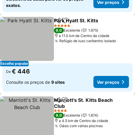
Ver preços
exatos.
Park Hyatt St. Kitts
Partilhar
Adicionar aos favoritos
Ver pre
5 Estrelas
9,0
Excelente
1.975
a 11.0 km de Centro da cidade
Refúgio de luxo caribenho isolado
Ver pre
Escolha popular
€ 446
De
Consulte os preços de
9 sites
Ver preços
Marriott's St. Kitts Beach
Partilhar
Adicionar aos favoritos
Club
Ver preços
4 Estrelas
9,0
Excelente
1.874
a 4.5 km de Centro da cidade
Oásis com várias piscinas
Ver preços