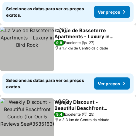
Selecione as datas para ver os preços
Ver preços
exatos.
La Vue de Basseterre
Partilhar
Adicionar aos favoritos
Apartments - Luxury in
Bird Rock
Ver preços
9,9
Excelente
27
a 1.7 km de Centro da cidade
Selecione as datas para ver os preços
Ver preços
exatos.
Weekly Discount -
Partilhar
Adicionar aos favoritos
Beautiful Beachfront
Condo (for Our 5
Ver preços
9,4
Excelente
25
Reviews See#3535163)
a 3.3 km de Centro da cidade