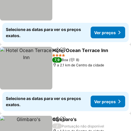
Selecione as datas para ver os preços
Ver preços
exatos.
Hotel Ocean Terrace Inn
Partilhar
Adicionar aos favoritos
V
4 Estrelas
7,9
Boa
8
a 2.1 km de Centro da cidade
Selecione as datas para ver os preços
Ver preços
exatos.
Glimbaro's
Partilhar
Adicionar aos favoritos
Ver preços
/
Pontuação não disponível