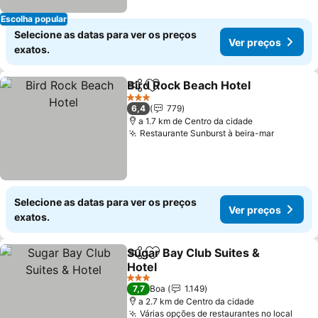
Escolha popular
Selecione as datas para ver os preços
Ver preços
exatos.
Bird Rock Beach Hotel
Partilhar
Adicionar aos favoritos
Ver
3 Estrelas
6,4
779
a 1.7 km de Centro da cidade
Restaurante Sunburst à beira-mar
Ver pre
Selecione as datas para ver os preços
Ver preços
exatos.
Sugar Bay Club Suites &
Partilhar
Adicionar aos favoritos
Hotel
Ver preços
3 Estrelas
7,7
Boa
1.149
a 2.7 km de Centro da cidade
Várias opções de restaurantes no local
Ver 