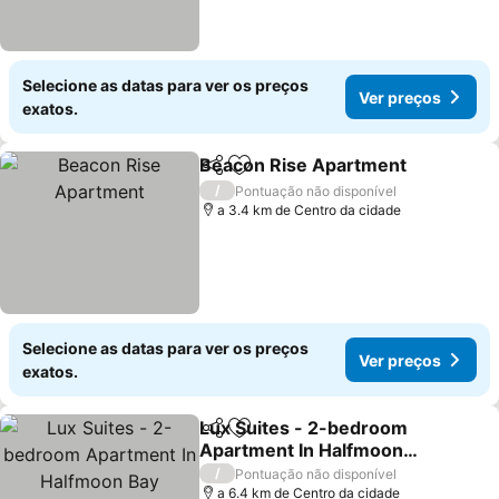
Selecione as datas para ver os preços
Ver preços
exatos.
Beacon Rise Apartment
Partilhar
Adicionar aos favoritos
Ve
/
Pontuação não disponível
a 3.4 km de Centro da cidade
Selecione as datas para ver os preços
Ver preços
exatos.
Lux Suites - 2-bedroom
Partilhar
Adicionar aos favoritos
Apartment In Halfmoon
Bay
Ver preços
/
Pontuação não disponível
a 6.4 km de Centro da cidade