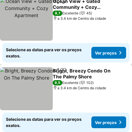
Ocean View + Gated
Partilhar
Adicionar aos favoritos
Community + Cozy
Apartment
Ver preços
9,7
Excelente
45
a 3.4 km de Centro da cidade
Selecione as datas para ver os preços
Ver preços
exatos.
Bright, Breezy Condo On
Partilhar
Adicionar aos favoritos
The Palmy Shore
Ver preços
9,5
Excelente
102
a 3.4 km de Centro da cidade
Selecione as datas para ver os preços
Ver preços
exatos.