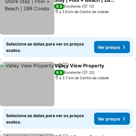
Stay | Pool + Beach | 2BR
Condo
Ver preços
8,9
Excelente
12
a 2.9 km de Centro da cidade
Selecione as datas para ver os preços
Ver preços
exatos.
Valley View Property
Partilhar
Adicionar aos favoritos
Ver p
9,9
Excelente
22
a 3.7 km de Centro da cidade
Selecione as datas para ver os preços
Ver preços
exatos.