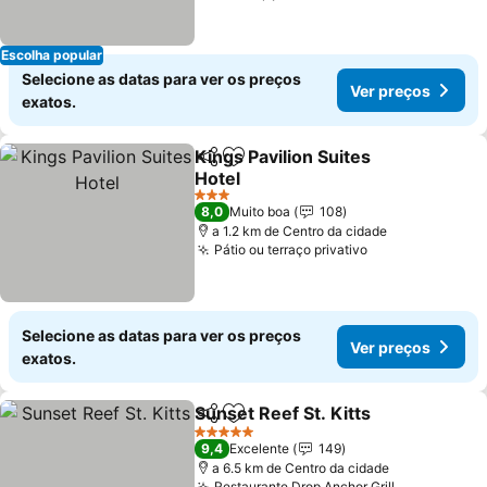
Escolha popular
Selecione as datas para ver os preços
Ver preços
exatos.
Kings Pavilion Suites
Partilhar
Adicionar aos favoritos
Hotel
Ver preços
3 Estrelas
8,0
Muito boa
108
a 1.2 km de Centro da cidade
Pátio ou terraço privativo
Ver preços
Selecione as datas para ver os preços
Ver preços
exatos.
Sunset Reef St. Kitts
Partilhar
Adicionar aos favoritos
Ver p
5 Estrelas
9,4
Excelente
149
a 6.5 km de Centro da cidade
Restaurante Drop Anchor Grill