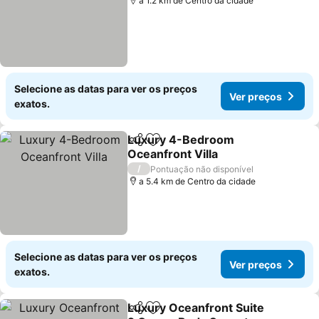
a 1.2 km de Centro da cidade
Selecione as datas para ver os preços
Ver preços
exatos.
Luxury 4-Bedroom
Partilhar
Adicionar aos favoritos
Oceanfront Villa
Ver preços
/
Pontuação não disponível
a 5.4 km de Centro da cidade
Selecione as datas para ver os preços
Ver preços
exatos.
Luxury Oceanfront Suite
Partilhar
Adicionar aos favoritos