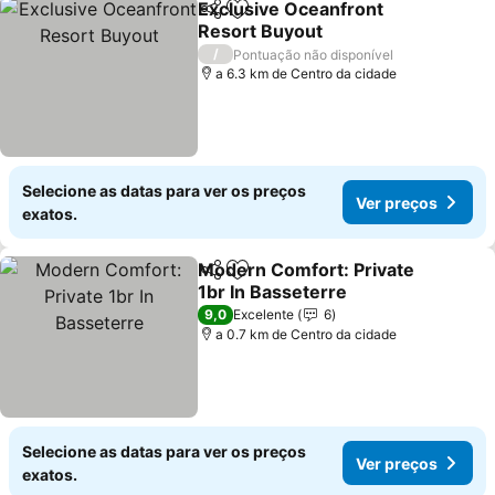
Exclusive Oceanfront
Partilhar
Adicionar aos favoritos
Resort Buyout
Ver preços
/
Pontuação não disponível
a 6.3 km de Centro da cidade
Selecione as datas para ver os preços
Ver preços
exatos.
Modern Comfort: Private
Partilhar
Adicionar aos favoritos
1br In Basseterre
Ver preços
9,0
Excelente
6
a 0.7 km de Centro da cidade
Selecione as datas para ver os preços
Ver preços
exatos.