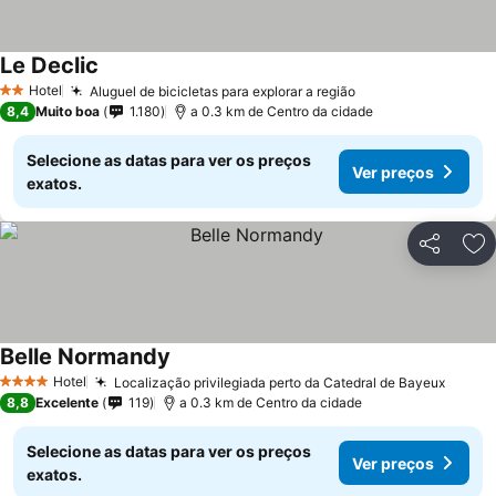
Le Declic
Ver preços
Hotel
Aluguel de bicicletas para explorar a região
Ver preços
2 Estrelas
8,4
Muito boa
1.180
a 0.3 km de Centro da cidade
Selecione as datas para ver os preços
Ver preços
exatos.
Partilhar
Ad
Belle Normandy
Ver preços
Hotel
Localização privilegiada perto da Catedral de Bayeux
Ver p
4 Estrelas
8,8
Excelente
119
a 0.3 km de Centro da cidade
Selecione as datas para ver os preços
Ver preços
exatos.