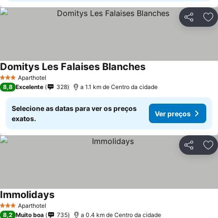
Partilhar
Ad
Domitys Les Falaises Blanches
Ver preços
Aparthotel
3 Estrelas
8,8
Excelente
328
a 1.1 km de Centro da cidade
Selecione as datas para ver os preços
Ver preços
exatos.
Partilhar
Ad
Immolidays
Ver preços
Aparthotel
3 Estrelas
8,2
Muito boa
735
a 0.4 km de Centro da cidade