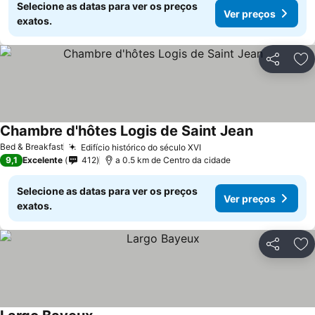
Selecione as datas para ver os preços
Ver preços
exatos.
Partilhar
Ad
Chambre d'hôtes Logis de Saint Jean
Ver preços
Bed & Breakfast
Edifício histórico do século XVI
Ver preços
9,1
Excelente
412
a 0.5 km de Centro da cidade
Selecione as datas para ver os preços
Ver preços
exatos.
Partilhar
Ad