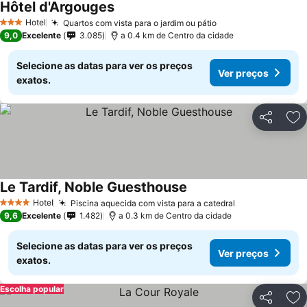
Hôtel d'Argouges
Ver preços
Hotel
Quartos com vista para o jardim ou pátio
Ver preços
3 Estrelas
9,0
Excelente
3.085
a 0.4 km de Centro da cidade
Selecione as datas para ver os preços
Ver preços
exatos.
Partilhar
Ad
Le Tardif, Noble Guesthouse
Ver preços
Hotel
Piscina aquecida com vista para a catedral
Ver preços
4 Estrelas
9,6
Excelente
1.482
a 0.3 km de Centro da cidade
Selecione as datas para ver os preços
Ver preços
exatos.
Escolha popular
Partilhar
Ad