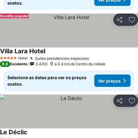
exatos.
Escolha popular
Partilhar
Ad
Villa Lara Hotel
Ver preços
Hotel
Suítes presidenciais espaçosas
Ver preços
5 Estrelas
9,8
Excelente
2.430
a 0.4 km de Centro da cidade
Selecione as datas para ver os preços
Ver preços
exatos.
Partilhar
Ad
Le Déclic
Ver preços