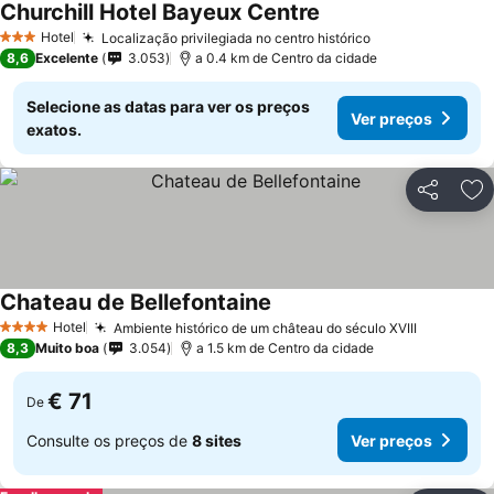
Churchill Hotel Bayeux Centre
Ver preços
Hotel
Localização privilegiada no centro histórico
Ver preços
3 Estrelas
8,6
Excelente
3.053
a 0.4 km de Centro da cidade
Selecione as datas para ver os preços
Ver preços
exatos.
Partilhar
Ad
Chateau de Bellefontaine
Ver preços
Hotel
Ambiente histórico de um château do século XVIII
Ver preç
4 Estrelas
8,3
Muito boa
3.054
a 1.5 km de Centro da cidade
€ 71
De
Consulte os preços de
8 sites
Ver preços