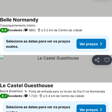
Belle Normandy
Ver preços
Casa/apartamento inteiro
9,6
Excelente
880
a 0.2 km de Centro da cidade
Selecione as datas para ver os preços
Ver preços
exatos.
Partilhar
Ad
Le Castel Guesthouse
Ver preços
Bed & Breakfast
Porta de entrada para os locais do Dia D na Normandia
Ver
8,7
Excelente
1.722
a 0.4 km de Centro da cidade
Selecione as datas para ver os preços
Ver preços