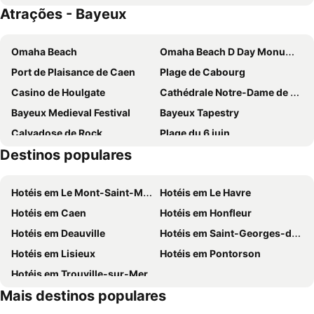
Atrações - Bayeux
Chateau des Chevaliers de Grand Tonne
Hôtel Château - Domaine de Coeurmandie
Novotel Bayeux
Hôtel De Brunville & Spa
Omaha Beach
Omaha Beach D Day Monument
Hotel Reine Mathilde
Hotel Eisenhower
Port de Plaisance de Caen
Plage de Cabourg
Hôtel L'ideal le Mountbatten
Hôtel De La Marine
Casino de Houlgate
Cathédrale Notre-Dame de Bayeux
Ferme de la Rançonnière - Hôtel & Restaurant
La Maison Periot
Bayeux Medieval Festival
Bayeux Tapestry
La Cremaillere Hôtel-Restaurant
Calvadose de Rock
Plage du 6 juin
Destinos populares
Arromanches 360
du Débarquement
Cimetière Américain
Plage de Luc-sur-Mer
Hotéis em Le Mont-Saint-Michel
Hotéis em Le Havre
Port Guillaume
Gare de Caen
Hotéis em Caen
Hotéis em Honfleur
Aeroporto de Caen-Carpiquet
Église Notre-Dame-de-l'Assomption
Hotéis em Deauville
Hotéis em Saint-Georges-de-Gréhaigne
Avenue de la Mer
Caen Castle
Hotéis em Lisieux
Hotéis em Pontorson
Le Grand Bunker Musée du Mur de l'Atlantique
Hotéis em Trouville-sur-Mer
Mais destinos populares