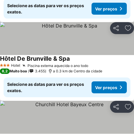
Selecione as datas para ver os preços
Ver preços
exatos.
Partilhar
Ad
Hôtel De Brunville & Spa
Ver preços
Hotel
Piscina externa aquecida o ano todo
Ver preços
3 Estrelas
8,2
Muito boa
3.455
a 0.3 km de Centro da cidade
Selecione as datas para ver os preços
Ver preços
exatos.
Partilhar
Ad