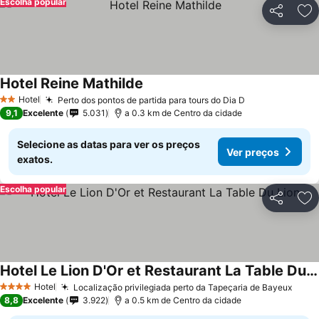
Escolha popular
Partilhar
Ad
Hotel Reine Mathilde
Ver preços
Hotel
Perto dos pontos de partida para tours do Dia D
Ver preços
2 Estrelas
9,1
Excelente
5.031
a 0.3 km de Centro da cidade
Selecione as datas para ver os preços
Ver preços
exatos.
Escolha popular
Partilhar
Ad
Hotel Le Lion D'Or et Restaurant La Table Du Lion
Ver preços
Hotel
Localização privilegiada perto da Tapeçaria de Bayeux
Ver 
4 Estrelas
8,8
Excelente
3.922
a 0.5 km de Centro da cidade