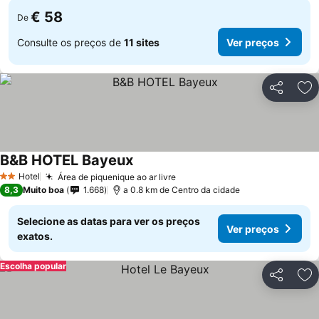
€ 58
De
Consulte os preços de
11 sites
Ver preços
Partilhar
Ad
B&B HOTEL Bayeux
Ver preços
Hotel
Área de piquenique ao ar livre
Ver preços
2 Estrelas
8,3
Muito boa
1.668
a 0.8 km de Centro da cidade
Selecione as datas para ver os preços
Ver preços
exatos.
Escolha popular
Partilhar
Ad