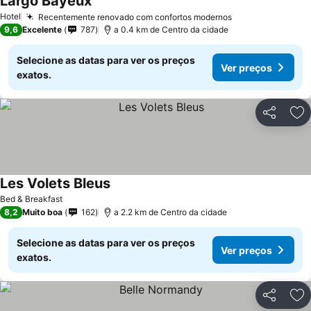
Largo Bayeux
Ver preços
Hotel
Recentemente renovado com confortos modernos
Ver preços
9,6
Excelente
787
a 0.4 km de Centro da cidade
Selecione as datas para ver os preços
Ver preços
exatos.
Partilhar
Ad
Les Volets Bleus
Ver preços
Bed & Breakfast
8,2
Muito boa
162
a 2.2 km de Centro da cidade
Selecione as datas para ver os preços
Ver preços
exatos.
Partilhar
Ad