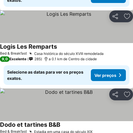
exatos.
Partilhar
Ad
Logis Les Remparts
Ver preços
Bed & Breakfast
Casa histórica do século XVIII remodelada
Ver preços
9,0
Excelente
285
a 0.1 km de Centro da cidade
Selecione as datas para ver os preços
Ver preços
exatos.
Partilhar
Ad
Dodo et tartines B&B
Ver preços
Bed & Breakfast
Estadia em uma casa do século XIX
Ver preços