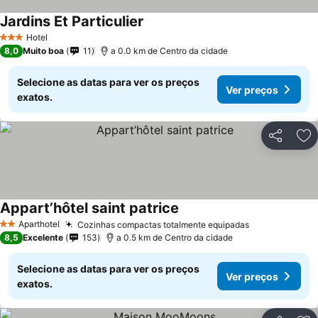
Jardins Et Particulier
Ver preços
Hotel
3 Estrelas
8,0
Muito boa
11
a 0.0 km de Centro da cidade
Selecione as datas para ver os preços
Ver preços
exatos.
Partilhar
Ad
Appart’hôtel saint patrice
Ver preços
Aparthotel
Cozinhas compactas totalmente equipadas
Ver preços
2 Estrelas
8,5
Excelente
153
a 0.5 km de Centro da cidade
Selecione as datas para ver os preços
Ver preços
exatos.