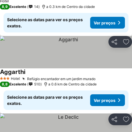
Hotel
8,9
Excelente
14
a 0.3 km de Centro da cidade
Selecione as datas para ver os preços
Ver preços
exatos.
Partilhar
Ad
Aggarthi
Ver preços
Hotel
Refúgio encantador em um jardim murado
Ver preços
3 Estrelas
8,8
Excelente
510
a 0.6 km de Centro da cidade
Selecione as datas para ver os preços
Ver preços
exatos.
Partilhar
Ad