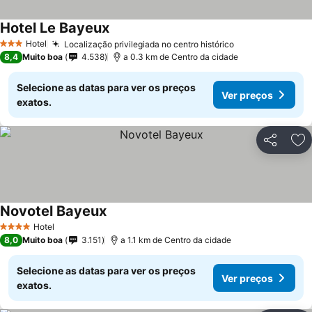
Hotel Le Bayeux
Ver preços
Hotel
Localização privilegiada no centro histórico
Ver preços
3 Estrelas
8,4
Muito boa
4.538
a 0.3 km de Centro da cidade
Selecione as datas para ver os preços
Ver preços
exatos.
Partilhar
Ad
Novotel Bayeux
Ver preços
Hotel
4 Estrelas
8,0
Muito boa
3.151
a 1.1 km de Centro da cidade
Selecione as datas para ver os preços
Ver preços
exatos.