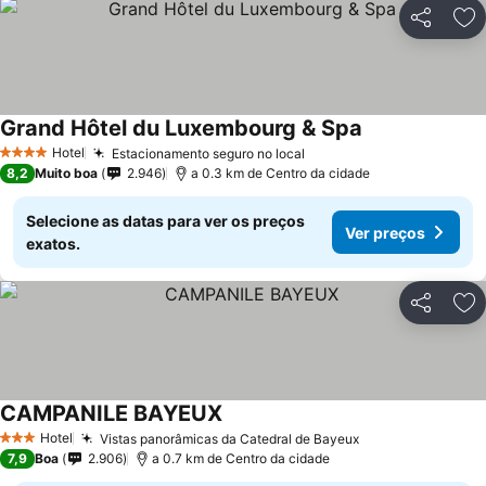
Partilhar
Ad
Grand Hôtel du Luxembourg & Spa
Ver preços
Hotel
Estacionamento seguro no local
Ver preços
4 Estrelas
8,2
Muito boa
2.946
a 0.3 km de Centro da cidade
Selecione as datas para ver os preços
Ver preços
exatos.
Partilhar
Ad
CAMPANILE BAYEUX
Ver preços
Hotel
Vistas panorâmicas da Catedral de Bayeux
Ver preços
3 Estrelas
7,9
Boa
2.906
a 0.7 km de Centro da cidade