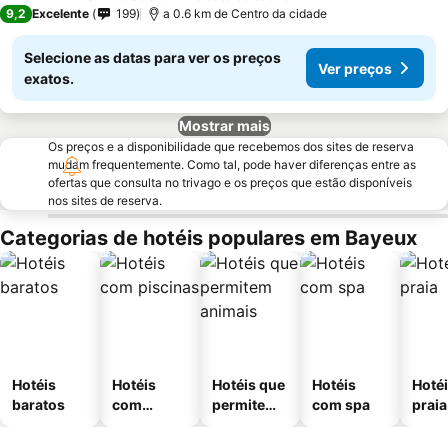
9,2
Excelente
199
a 0.6 km de Centro da cidade
Selecione as datas para ver os preços
Ver preços
exatos.
Mostrar mais
Os preços e a disponibilidade que recebemos dos sites de reserva
mudam frequentemente. Como tal, pode haver diferenças entre as
ofertas que consulta no trivago e os preços que estão disponíveis
nos sites de reserva.
Categorias de hotéis populares em Bayeux
Hotéis
Hotéis
Hotéis que
Hotéis
Hotéi
baratos
com
permitem
com spa
praia
piscinas
animais