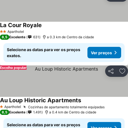
La Cour Royale
Ver preços
Aparthotel
2 Estrelas
8,5
Excelente
631
a 0.3 km de Centro da cidade
Selecione as datas para ver os preços
Ver preços
exatos.
Escolha popular
Partilhar
Ad
Au Loup Historic Apartments
Ver preços
Aparthotel
Cozinhas de apartamento totalmente equipadas
Ver preços
1 Estrelas
8,5
Excelente
1.491
a 0.4 km de Centro da cidade
Selecione as datas para ver os preços
Ver preços