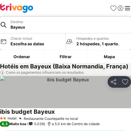
Favoritos
Iniciar
Me
Destino
Bayeux
Check-in/out
Hóspedes e quartos
Escolha as datas
2 hóspedes, 1 quarto.
Ordenar
Filtrar
Mapa
Hotéis em Bayeux (Baixa Normandia, França)
Como os pagamentos influenciam os resultados
Partilhar
Ad
ibis budget Bayeux
Ver preços
Hotel
Restaurante Courtepaille no local
Ver preços
2 Estrelas
8,3
Muito boa
5.036
a 5.0 km de Centro da cidade