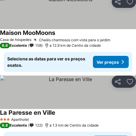
Partilhar
Ad
Maison MooMoons
Ver preços
Casa de hóspedes
Chalés charmosos com vista para o jardim
Ver preços
8,6
Excelente
158
a 12.9 km de Centro da cidade
Selecione as datas para ver os preços
Ver preços
exatos.
Partilhar
Ad
La Paresse en Ville
Ver preços
Aparthotel
3 Estrelas
9,8
Excelente
122
a 1.3 km de Centro da cidade