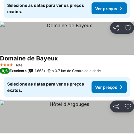
Selecione as datas para ver os preços
Ver preços
exatos.
Partilhar
Ad
Domaine de Bayeux
Ver preços
Hotel
4 Estrelas
9,6
Excelente
1.663
a 0.7 km de Centro da cidade
Selecione as datas para ver os preços
Ver preços
exatos.
Partilhar
Ad