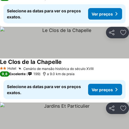
Selecione as datas para ver os preços
Ver preços
exatos.
Partilhar
Ad
Le Clos de la Chapelle
Ver preços
Hotel
Cenário de mansão histórica do século XVIII
Ver preços
2 Estrelas
9,8
Excelente
199
a 9.0 km da praia
Selecione as datas para ver os preços
Ver preços
exatos.
Partilhar
Ad