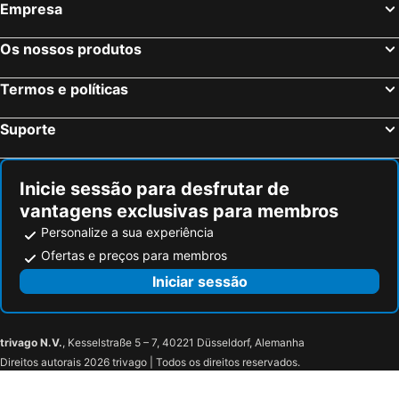
Empresa
Coupvray, França Hotéis
Estrasburgo, Alsácia Hotéis
Bordéus, Aquitânia Hotéis
Montévrain, França Hotéis
Os nossos produtos
Serris, França Hotéis
Colmar, Alsácia Hotéis
Termos e políticas
Magny le Hongre, França Hotéis
Suporte
Inicie sessão para desfrutar de
vantagens exclusivas para membros
Personalize a sua experiência
Ofertas e preços para membros
Iniciar sessão
trivago N.V.
, Kesselstraße 5 – 7, 40221 Düsseldorf, Alemanha
Direitos autorais 2026 trivago | Todos os direitos reservados.