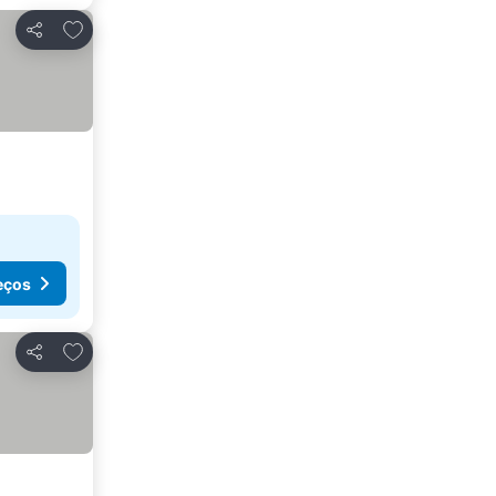
Adicionar aos favoritos
Partilhar
eços
Adicionar aos favoritos
Partilhar