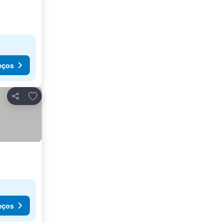
eços
Adicionar aos favoritos
Partilhar
eços