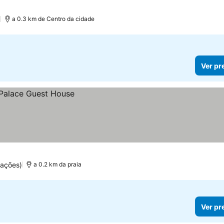
)
a 0.3 km de Centro da cidade
Ver pr
uações)
a 0.2 km da praia
Ver pr