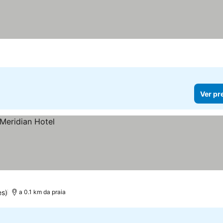
Ver pr
es)
a 0.1 km da praia