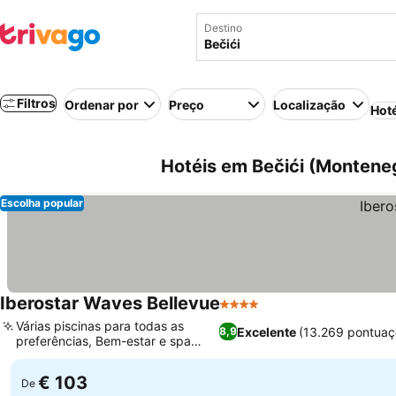
Destino
Filtros
Ordenar por
Preço
Localização
Hot
Hotéis em Bečići (Montene
Escolha popular
Iberostar Waves Bellevue
4 Estrelas
Várias piscinas para todas as
Excelente
(13.269 pontuaç
8,9
preferências, Bem-estar e spa
completos
€ 103
De