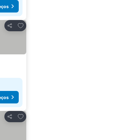
eços
Adicionar aos favoritos
Partilhar
eços
Adicionar aos favoritos
Partilhar