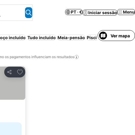
PT · €
Menu
Iniciar sessão
.
Ver mapa
ço incluído
Tudo incluído
Meia-pensão
Piscina
Estacionament
o os pagamentos influenciam os resultados
Adicionar aos favoritos
Partilhar