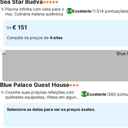
Sea Star Budva
5 Estrelas
Piscina infinita com vista para o
Excelente
(1.514 pontuações
8,8
mar, Culinária italiana autêntica
€ 151
De
Consulte os preços de
4 sites
Blue Palace Guest House
3 Estrelas
Cozinhe suas próprias refeições com
Excelente
(260 pont
8,8
quitinetes equipadas, Vistas em alguns
quartos
Selecione as datas para ver os preços exatos.