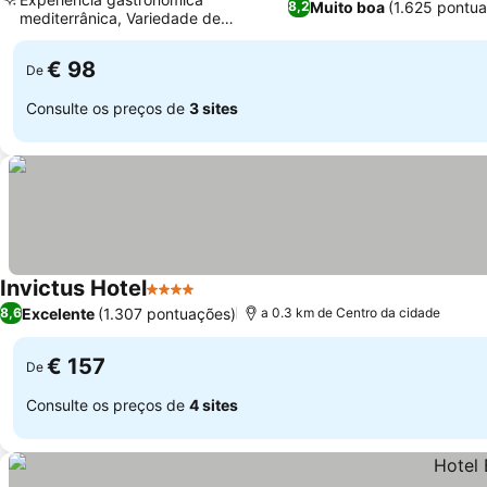
Muito boa
(1.625 pontu
8,2
mediterrânica, Variedade de
atividades recreativas
€ 98
De
Consulte os preços de
3 sites
Invictus Hotel
4 Estrelas
Excelente
(1.307 pontuações)
8,6
a 0.3 km de Centro da cidade
€ 157
De
Consulte os preços de
4 sites