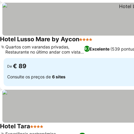
Hotel Lusso Mare by Aycon
4 Estrelas
Quartos com varandas privadas,
Excelente
(539 pontu
9,1
Restaurante no último andar com vista
para o mar
€ 89
De
Consulte os preços de
6 sites
Hotel Tara
4 Estrelas
Experiência gastronómica