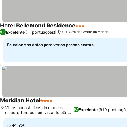
Hotel Bellemond Residence
3 Estrelas
Excelente
(11 pontuações)
9,3
a 0.3 km de Centro da cidade
Selecione as datas para ver os preços exatos.
Meridian Hotel
4 Estrelas
Vistas panorâmicas do mar e da
Excelente
(919 pontuaçõ
9,1
cidade, Terraço com vista do pôr do
sol
€ 78
De