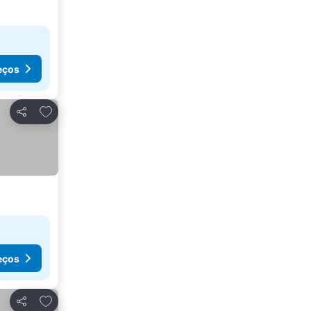
eços
Adicionar aos favoritos
Partilhar
eços
Adicionar aos favoritos
Partilhar