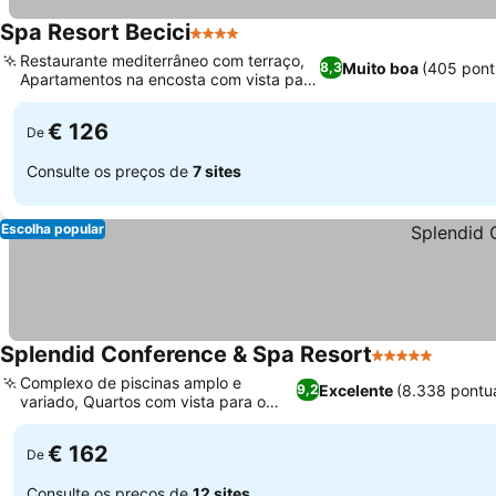
Spa Resort Becici
4 Estrelas
Restaurante mediterrâneo com terraço,
Muito boa
(405 pont
8,3
Apartamentos na encosta com vista para
o mar
€ 126
De
Consulte os preços de
7 sites
Escolha popular
Splendid Conference & Spa Resort
5 Estrelas
Complexo de piscinas amplo e
Excelente
(8.338 pontu
9,2
variado, Quartos com vista para o
Mar Adriático
€ 162
De
Consulte os preços de
12 sites