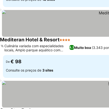
Mediteran Hotel & Resort
4 Estrelas
Culinária variada com especialidades
Muito boa
(3.343 po
8,3
locais, Amplo parque aquático com
piscinas de rio
€ 98
De
Consulte os preços de
3 sites