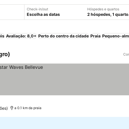
Check-in/out
Hóspedes e quartos
Escolha as datas
2 hóspedes, 1 quarto
éis
Avaliação: 8,0+
Perto do centro da cidade
Praia
Pequeno-almo
gro)
Com
ões)
a 0.1 km da praia