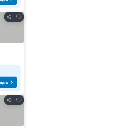
Adicionar aos favoritos
Partilhar
eços
Adicionar aos favoritos
Partilhar