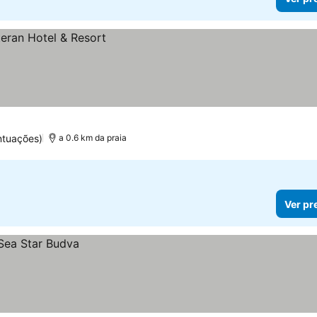
ntuações)
a 0.6 km da praia
Ver pr