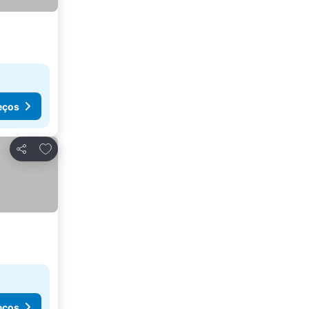
eços
Adicionar aos favoritos
Partilhar
eços