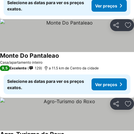
Selecione as datas para ver os preços
Ver preços
exatos.
Partilhar
Ad
Monte Do Pantaleao
Casa/apartamento inteiro
9,5
Excelente
129
a 11.5 km de Centro da cidade
Selecione as datas para ver os preços
Ver preços
exatos.
Partilhar
Ad