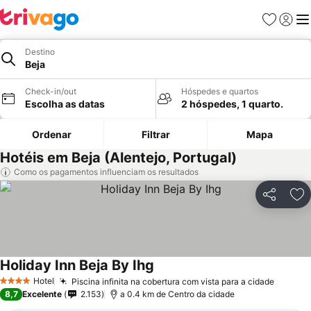
Favoritos
Iniciar
Me
Destino
Beja
Check-in/out
Hóspedes e quartos
Escolha as datas
2 hóspedes, 1 quarto.
Ordenar
Filtrar
Mapa
Hotéis em Beja (Alentejo, Portugal)
Como os pagamentos influenciam os resultados
Partilhar
Ad
Holiday Inn Beja By Ihg
Hotel
Piscina infinita na cobertura com vista para a cidade
4 Estrelas
8,7
Excelente
2.153
a 0.4 km de Centro da cidade