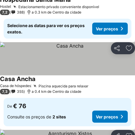
Hostel
Estacionamento privado conveniente disponível
7,2
388
a 0.3 km de Centro da cidade
Selecione as datas para ver os preços
Ver preços
exatos.
Partilhar
Ad
Casa Ancha
Casa de hóspedes
Piscina aquecida para relaxar
7,3
355
a 0.4 km de Centro da cidade
€ 76
De
Consulte os preços de
2 sites
Ver preços