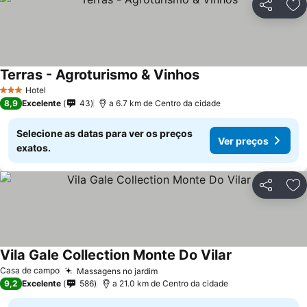
Partilhar
Ad
Terras - Agroturismo & Vinhos
Hotel
3 Estrelas
8,9
Excelente
43
a 6.7 km de Centro da cidade
Selecione as datas para ver os preços
Ver preços
exatos.
Partilhar
Ad
Vila Gale Collection Monte Do Vilar
Casa de campo
Massagens no jardim
9,2
Excelente
586
a 21.0 km de Centro da cidade