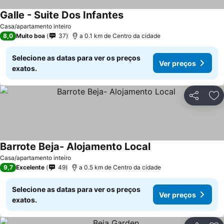
Galle - Suite Dos Infantes
Casa/apartamento inteiro
8,0
Muito boa
37
a 0.1 km de Centro da cidade
Selecione as datas para ver os preços
Ver preços
exatos.
Partilhar
Ad
Barrote Beja- Alojamento Local
Casa/apartamento inteiro
9,7
Excelente
49
a 0.5 km de Centro da cidade
Selecione as datas para ver os preços
Ver preços
exatos.