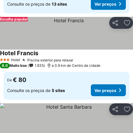
Consulte os preços de
13 sites
Ver preços
Escolha popular
Partilhar
Ad
Hotel Francis
Hotel
Piscina exterior para relaxar
3 Estrelas
8,0
Muito boa
1.835
a 0.9 km de Centro da cidade
€ 80
De
Consulte os preços de
5 sites
Ver preços
Partilhar
Ad