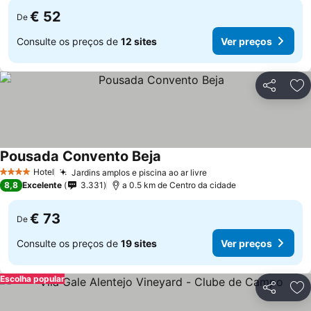
€ 52
De
Consulte os preços de
12 sites
Ver preços
Partilhar
Ad
Pousada Convento Beja
Hotel
Jardins amplos e piscina ao ar livre
4 Estrelas
8,8
Excelente
3.331
a 0.5 km de Centro da cidade
€ 73
De
Consulte os preços de
19 sites
Ver preços
Escolha popular
Partilhar
Ad