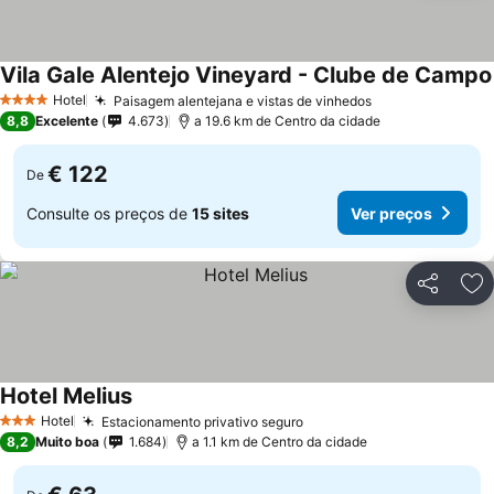
Vila Gale Alentejo Vineyard - Clube de Campo
Hotel
Paisagem alentejana e vistas de vinhedos
4 Estrelas
8,8
Excelente
4.673
a 19.6 km de Centro da cidade
€ 122
De
Consulte os preços de
15 sites
Ver preços
Partilhar
Ad
Hotel Melius
Hotel
Estacionamento privativo seguro
3 Estrelas
8,2
Muito boa
1.684
a 1.1 km de Centro da cidade