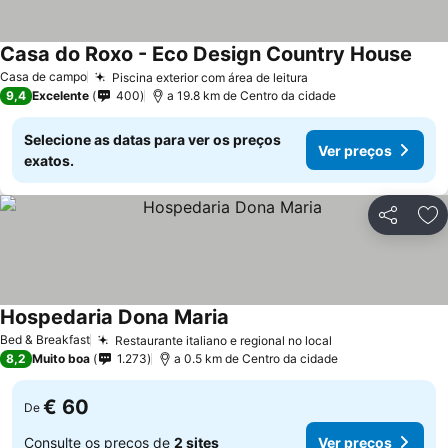
Casa do Roxo - Eco Design Country House
Casa de campo
Piscina exterior com área de leitura
9,4
Excelente
400
a 19.8 km de Centro da cidade
Selecione as datas para ver os preços
Ver preços
exatos.
Partilhar
Ad
Hospedaria Dona Maria
Bed & Breakfast
Restaurante italiano e regional no local
8,2
Muito boa
1.273
a 0.5 km de Centro da cidade
€ 60
De
Consulte os preços de
2 sites
Ver preços