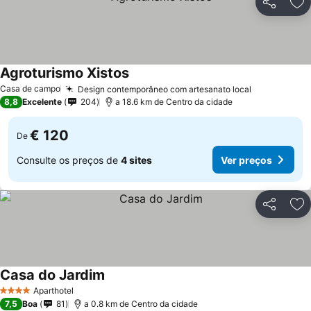
Partilhar
Ad
Agroturismo Xistos
Casa de campo
Design contemporâneo com artesanato local
8,8
Excelente
204
a 18.6 km de Centro da cidade
€ 120
De
Consulte os preços de
4 sites
Ver preços
Partilhar
Ad
Casa do Jardim
Aparthotel
4 Estrelas
7,5
Boa
81
a 0.8 km de Centro da cidade