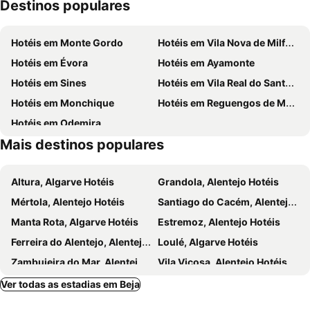
Destinos populares
Museu Mineiro de Lousal
Museu de Vila Nova de S. Bento
Calvário das Pedras Negras
Hotéis em Monte Gordo
Hotéis em Vila Nova de Milfontes
Hotéis em Évora
Hotéis em Ayamonte
Hotéis em Sines
Hotéis em Vila Real do Santo António
Hotéis em Monchique
Hotéis em Reguengos de Monsaraz
Hotéis em Odemira
Mais destinos populares
Altura, Algarve Hotéis
Grandola, Alentejo Hotéis
Mértola, Alentejo Hotéis
Santiago do Cacém, Alentejo Hotéis
Manta Rota, Algarve Hotéis
Estremoz, Alentejo Hotéis
Ferreira do Alentejo, Alentejo Hotéis
Loulé, Algarve Hotéis
Zambujeira do Mar, Alentejo Hotéis
Vila Viçosa, Alentejo Hotéis
Monsaraz, Alentejo Hotéis
Alcácer do Sal, Alentejo Hotéis
Ver todas as estadias em Beja
Moura, Alentejo Hotéis
Montemor-o-Novo, Alentejo Hotéis