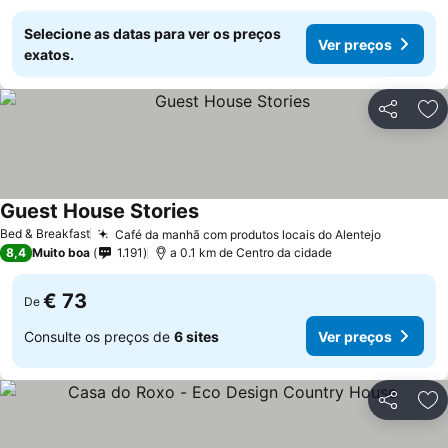
Selecione as datas para ver os preços
Ver preços
exatos.
Partilhar
Ad
Guest House Stories
Bed & Breakfast
Café da manhã com produtos locais do Alentejo
8,4
Muito boa
1.191
a 0.1 km de Centro da cidade
€ 73
De
Consulte os preços de
6 sites
Ver preços
Partilhar
Ad