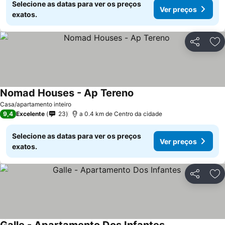
Selecione as datas para ver os preços
Ver preços
exatos.
Partilhar
Ad
Nomad Houses - Ap Tereno
Casa/apartamento inteiro
9,4
Excelente
23
a 0.4 km de Centro da cidade
Selecione as datas para ver os preços
Ver preços
exatos.
Partilhar
Ad