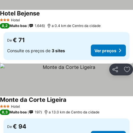
Hotel Bejense
Hotel
3 Estrelas
8,2
Muito boa
1.646
a 0.4 km de Centro da cidade
€ 71
De
Consulte os preços de
3 sites
Ver preços
Partilhar
Ad
Monte da Corte Ligeira
Hotel
3 Estrelas
8,3
Muito boa
197
a 13.0 km de Centro da cidade
€ 94
De