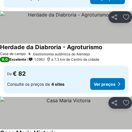
Partilhar
Ad
Herdade da Diabroria - Agroturismo
Casa de campo
Gastronomia autêntica do Alentejo
9,0
Excelente
1.090
a 7.3 km de Centro da cidade
€ 82
De
Consulte os preços de
4 sites
Ver preços
Partilhar
Ad