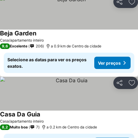
Partilhar
Ad
Beja Garden
Casa/apartamento inteiro
9,6
Excelente
206
a 0.9 km de Centro da cidade
Selecione as datas para ver os preços
Ver preços
exatos.
Partilhar
Ad
Casa Da Guia
Casa/apartamento inteiro
8,2
Muito boa
7
a 0.2 km de Centro da cidade