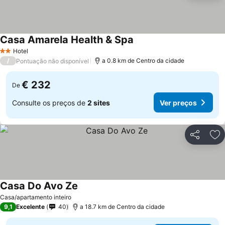
Casa Amarela Health & Spa
Hotel
2 Estrelas
/
a 0.8 km de Centro da cidade
Pontuação não disponível
€ 232
De
Consulte os preços de
2 sites
Ver preços
Partilhar
Ad
Casa Do Avo Ze
Casa/apartamento inteiro
9,1
Excelente
40
a 18.7 km de Centro da cidade