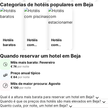
Categorias de hotéis populares em Beja
Hotéis
Hotéis
Hotéis
baratos
com
com
piscinas
estaciona
mento
Quando reservar um hotel em Beja
Mês mais barato: Fevereiro
€ 74
por noite
Preço anual típico
€ 84
por noite
Mês de maior procura: Agosto
€ 100
por noite
Perguntas Frequentes sobre Beja
Qual é a altura mais barata para reservar um hotel em Beja?
Quando é que os preços dos hotéis são mais elevados em Beja?
Quanto custa, por noite, um hotel em Beja?