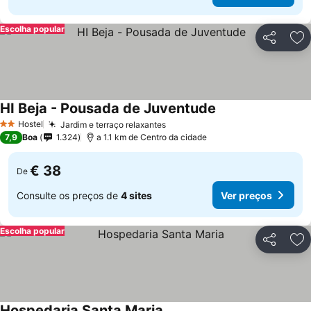
Escolha popular
Partilhar
Ad
HI Beja - Pousada de Juventude
Hostel
Jardim e terraço relaxantes
2 Estrelas
7,9
Boa
1.324
a 1.1 km de Centro da cidade
€ 38
De
Consulte os preços de
4 sites
Ver preços
Escolha popular
Partilhar
Ad
Hospedaria Santa Maria