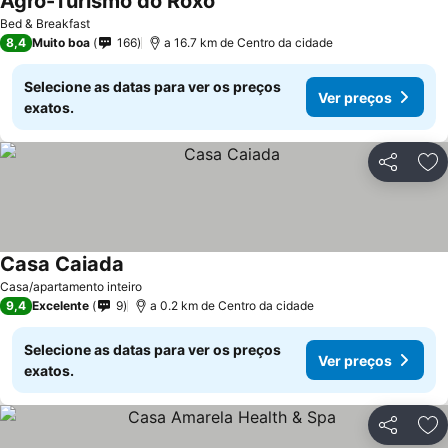
Agro-Turismo do Roxo
Bed & Breakfast
8,4
Muito boa
166
a 16.7 km de Centro da cidade
Selecione as datas para ver os preços
Ver preços
exatos.
Partilhar
Ad
Casa Caiada
Casa/apartamento inteiro
9,4
Excelente
9
a 0.2 km de Centro da cidade
Selecione as datas para ver os preços
Ver preços
exatos.
Partilhar
Ad