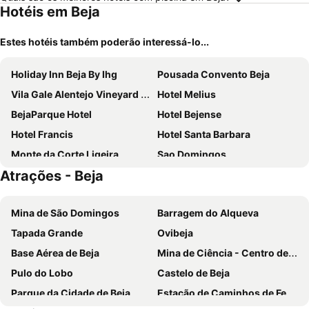
Hotéis em Beja
Estes hotéis também poderão interessá-lo...
Holiday Inn Beja By Ihg
Pousada Convento Beja
Vila Gale Alentejo Vineyard - Clube de Campo
Hotel Melius
BejaParque Hotel
Hotel Bejense
Hotel Francis
Hotel Santa Barbara
Monte da Corte Ligeira
Sao Domingos
Atrações - Beja
Aljana Guest House Beja
Herdade dos Grous
Hotel Rural Vila Gale Alentejo Vineyards
Quinta Do Paral
Mina de São Domingos
Barragem do Alqueva
Casa Amarela Health & Spa
Terras - Agroturismo & Vinhos
Tapada Grande
Ovibeja
Pousada S. Francisco Beja
Monte Manjoa
Base Aérea de Beja
Mina de Ciência - Centro de Ciência Viva do Lousal
Herdade Do Gizo
Pulo do Lobo
Castelo de Beja
Parque da Cidade de Beja
Estação de Caminhos de Ferro de Beja