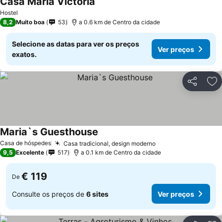
Casa Maria Victoria
Hostel
8,2
Muito boa
53
a 0.6 km de Centro da cidade
Selecione as datas para ver os preços
Ver preços
exatos.
Partilhar
Ad
Maria`s Guesthouse
Casa de hóspedes
Casa tradicional, design moderno
9,5
Excelente
517
a 0.1 km de Centro da cidade
€ 119
De
Consulte os preços de
6 sites
Ver preços