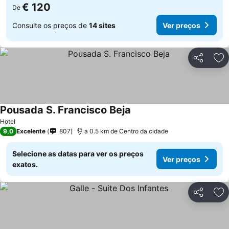
€ 120
De
Consulte os preços de
14 sites
Ver preços
Partilhar
Ad
Pousada S. Francisco Beja
Hotel
9,0
Excelente
807
a 0.5 km de Centro da cidade
Selecione as datas para ver os preços
Ver preços
exatos.
Partilhar
Ad