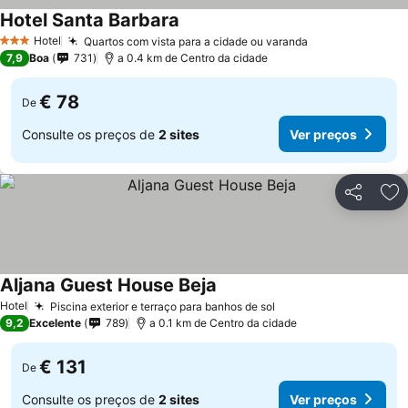
Hotel Santa Barbara
Hotel
Quartos com vista para a cidade ou varanda
3 Estrelas
7,9
Boa
731
a 0.4 km de Centro da cidade
€ 78
De
Consulte os preços de
2 sites
Ver preços
Partilhar
Ad
Aljana Guest House Beja
Hotel
Piscina exterior e terraço para banhos de sol
9,2
Excelente
789
a 0.1 km de Centro da cidade
€ 131
De
Consulte os preços de
2 sites
Ver preços