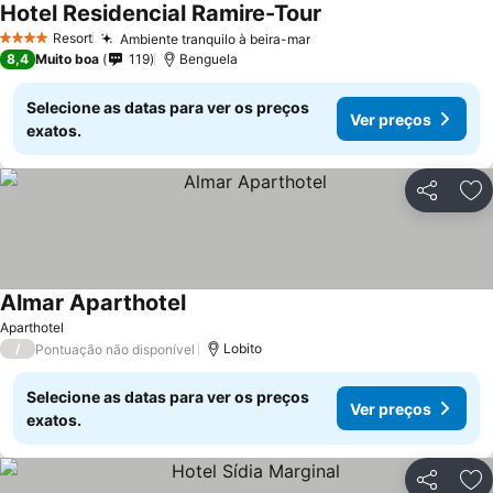
Hotel Residencial Ramire-Tour
Ver preços
Resort
Ambiente tranquilo à beira-mar
Ver preços
4 Estrelas
8,4
Muito boa
119
Benguela
Selecione as datas para ver os preços
Ver preços
exatos.
Partilhar
Ad
Almar Aparthotel
Ver preços
Aparthotel
/
Lobito
Pontuação não disponível
Selecione as datas para ver os preços
Ver preços
exatos.
Partilhar
Ad