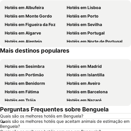
Hotéis em Albufeira
Hotéis em Lisboa
Hotéis em Monte Gordo
Hotéis em Porto
Hotéis em Figueira da Foz
Hotéis em Sevilha
Hotéis em Algarve
Hotéis em Portugal
Hotéis em Alentejo
Hotéis em Norte de Portugal
Mais destinos populares
Hotéis em Madeira
Hotéis em Espanha
Hotéis em Sesimbra
Hotéis em Madrid
Hotéis em Portimão
Hotéis em Islantilla
Hotéis em Benidorm
Hotéis em Aveiro
Hotéis em Fátima
Hotéis em Barcelona
Hotéis em Tróia
Hotéis em Nazaré
Perguntas Frequentes sobre Benguela
Hotéis em Évora
Hotéis em Peniche
Quais são os melhores hotéis em Benguela?
Hotéis em Porto Santo
Hotéis em Isla Canela
Quais são os melhores hotéis que aceitam animais de estimação em
Hotéis em Sangenjo
Hotéis em Vila Nova de Milfontes
Benguela?