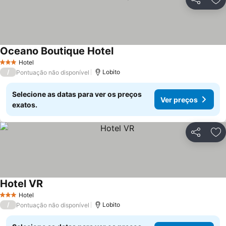
Partilhar
Ad
Oceano Boutique Hotel
Ver preços
Hotel
3 Estrelas
/
Lobito
Pontuação não disponível
Selecione as datas para ver os preços
Ver preços
exatos.
Partilhar
Ad
Hotel VR
Ver preços
Hotel
3 Estrelas
/
Lobito
Pontuação não disponível