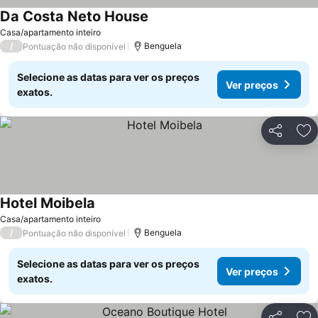
Da Costa Neto House
Ver preços
Casa/apartamento inteiro
/
Benguela
Pontuação não disponível
Selecione as datas para ver os preços
Ver preços
exatos.
Partilhar
Ad
Hotel Moibela
Ver preços
Casa/apartamento inteiro
/
Benguela
Pontuação não disponível
Selecione as datas para ver os preços
Ver preços
exatos.