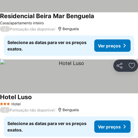
Residencial Beira Mar Benguela
Ver preços
Casa/apartamento inteiro
/
Benguela
Pontuação não disponível
Selecione as datas para ver os preços
Ver preços
exatos.
Partilhar
Ad
Hotel Luso
Ver preços
Hotel
3 Estrelas
/
Benguela
Pontuação não disponível
Selecione as datas para ver os preços
Ver preços
exatos.