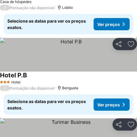
Casa de hóspedes
/
Lobito
Pontuação não disponível
Selecione as datas para ver os preços
Ver preços
exatos.
Partilhar
Ad
Hotel P.B
Ver preços
Hotel
3 Estrelas
/
Benguela
Pontuação não disponível
Selecione as datas para ver os preços
Ver preços
exatos.
Partilhar
Ad