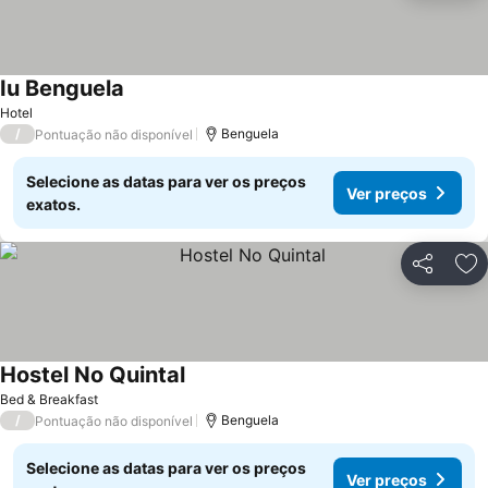
Iu Benguela
Ver preços
Hotel
/
Benguela
Pontuação não disponível
Selecione as datas para ver os preços
Ver preços
exatos.
Partilhar
Ad
Hostel No Quintal
Ver preços
Bed & Breakfast
/
Benguela
Pontuação não disponível
Selecione as datas para ver os preços
Ver preços