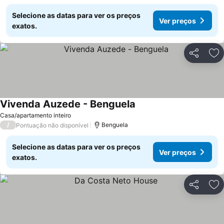
Selecione as datas para ver os preços
Ver preços
exatos.
Partilhar
Ad
Vivenda Auzede - Benguela
Ver preços
Casa/apartamento inteiro
/
Benguela
Pontuação não disponível
Selecione as datas para ver os preços
Ver preços
exatos.
Partilhar
Ad