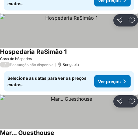
Ver preços
exatos.
Partilhar
Ad
Hospedaria RaSimão 1
Ver preços
Casa de hóspedes
/
Benguela
Pontuação não disponível
Selecione as datas para ver os preços
Ver preços
exatos.
Partilhar
Ad
Mar... Guesthouse
Ver preços