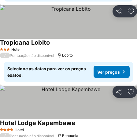
Partilhar
Ad
Tropicana Lobito
Ver preços
Hotel
3 Estrelas
/
Lobito
Pontuação não disponível
Selecione as datas para ver os preços
Ver preços
exatos.
Partilhar
Ad
Hotel Lodge Kapembawe
Ver preços
Hotel
4 Estrelas
/
Benguela
Pontuação não disponível