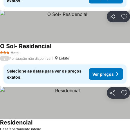
exatos.
Partilhar
Ad
O Sol- Residencial
Ver preços
Hotel
3 Estrelas
/
Lobito
Pontuação não disponível
Selecione as datas para ver os preços
Ver preços
exatos.
Partilhar
Ad
Residencial
Ver preços
Casa/apartamento inteiro