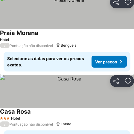
Partilhar
Ad
Praia Morena
Ver preços
Hotel
/
Benguela
Pontuação não disponível
Selecione as datas para ver os preços
Ver preços
exatos.
Partilhar
Ad
Casa Rosa
Ver preços
Hotel
3 Estrelas
/
Lobito
Pontuação não disponível