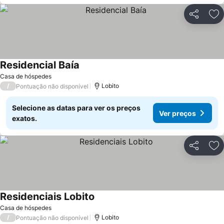
Partilhar
Ad
Residencial Baía
Ver preços
Casa de hóspedes
/
Lobito
Pontuação não disponível
Selecione as datas para ver os preços
Ver preços
exatos.
Partilhar
Ad
Residenciais Lobito
Ver preços
Casa de hóspedes
/
Lobito
Pontuação não disponível