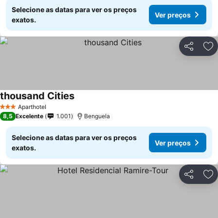
Selecione as datas para ver os preços
Ver preços
exatos.
Partilhar
Ad
thousand Cities
Ver preços
Aparthotel
3 Estrelas
8,5
Excelente
1.001
Benguela
Selecione as datas para ver os preços
Ver preços
exatos.
Partilhar
Ad