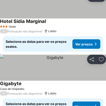
Hotel Sídia Marginal
Ver preços
Hotel
3 Estrelas
/
Lobito
Pontuação não disponível
Selecione as datas para ver os preços
Ver preços
exatos.
Partilhar
Ad
Gigabyte
Ver preços
Casa de hóspedes
/
Lobito
Pontuação não disponível
Selecione as datas para ver os preços