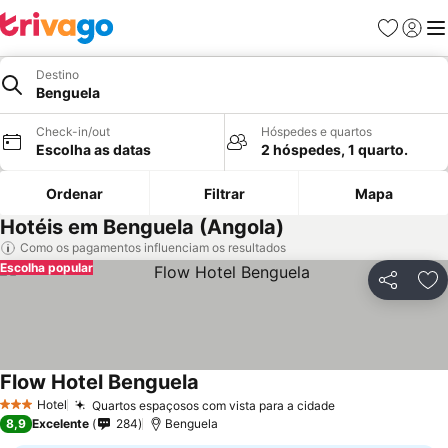
Favoritos
Iniciar
Me
Destino
Benguela
Check-in/out
Hóspedes e quartos
Escolha as datas
2 hóspedes, 1 quarto.
Ordenar
Filtrar
Mapa
Hotéis em Benguela (Angola)
Como os pagamentos influenciam os resultados
Escolha popular
Partilhar
Ad
Flow Hotel Benguela
Ver preços
Hotel
Quartos espaçosos com vista para a cidade
Ver preços
3 Estrelas
8,9
Excelente
284
Benguela