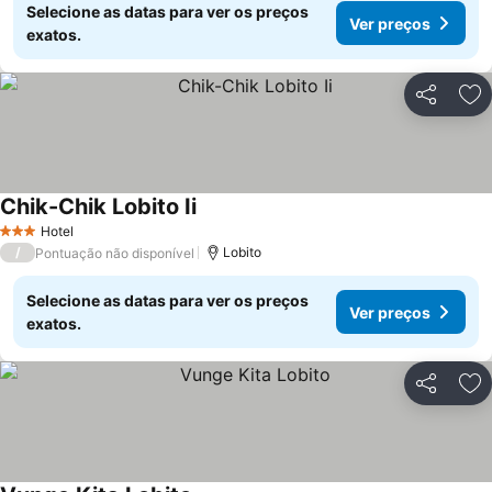
Selecione as datas para ver os preços
Ver preços
exatos.
Partilhar
Ad
Chik-Chik Lobito Ii
Ver preços
Hotel
3 Estrelas
/
Lobito
Pontuação não disponível
Selecione as datas para ver os preços
Ver preços
exatos.
Partilhar
Ad