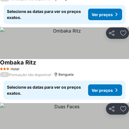
Selecione as datas para ver os preços
Ver preços
exatos.
Partilhar
Ad
Ombaka Ritz
Ver preços
Hotel
3 Estrelas
/
Benguela
Pontuação não disponível
Selecione as datas para ver os preços
Ver preços
exatos.
Partilhar
Ad