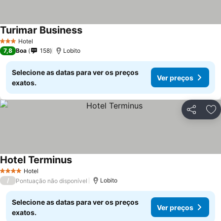
Turimar Business
Ver preços
Hotel
3 Estrelas
7,8
Boa
158
Lobito
Selecione as datas para ver os preços
Ver preços
exatos.
Partilhar
Ad
Hotel Terminus
Ver preços
Hotel
4 Estrelas
/
Lobito
Pontuação não disponível
Selecione as datas para ver os preços
Ver preços
exatos.