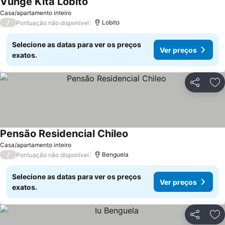
Vunge Kita Lobito
Ver preços
Casa/apartamento inteiro
/
Lobito
Pontuação não disponível
Selecione as datas para ver os preços
Ver preços
exatos.
Partilhar
Ad
Pensão Residencial Chileo
Ver preços
Casa/apartamento inteiro
/
Benguela
Pontuação não disponível
Selecione as datas para ver os preços
Ver preços
exatos.
Partilhar
Ad