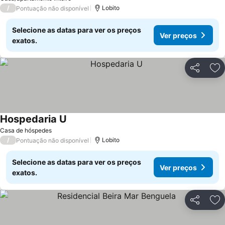
/
Lobito
Pontuação não disponível
Selecione as datas para ver os preços
Ver preços
exatos.
Partilhar
Ad
Hospedaria U
Ver preços
Casa de hóspedes
/
Lobito
Pontuação não disponível
Selecione as datas para ver os preços
Ver preços
exatos.
Partilhar
Ad