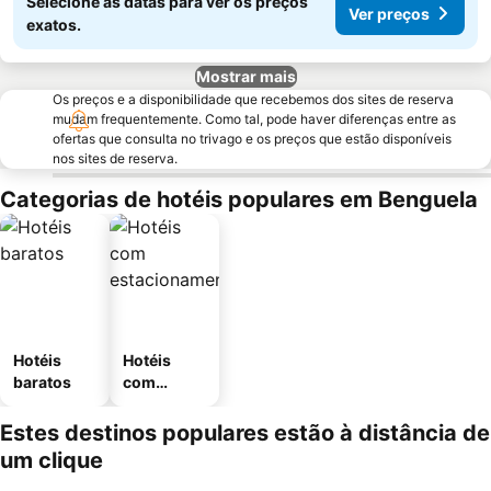
Selecione as datas para ver os preços
Ver preços
exatos.
Mostrar mais
Os preços e a disponibilidade que recebemos dos sites de reserva
mudam frequentemente. Como tal, pode haver diferenças entre as
ofertas que consulta no trivago e os preços que estão disponíveis
nos sites de reserva.
Categorias de hotéis populares em Benguela
Hotéis
Hotéis
baratos
com
estaciona
mento
Estes destinos populares estão à distância de
um clique