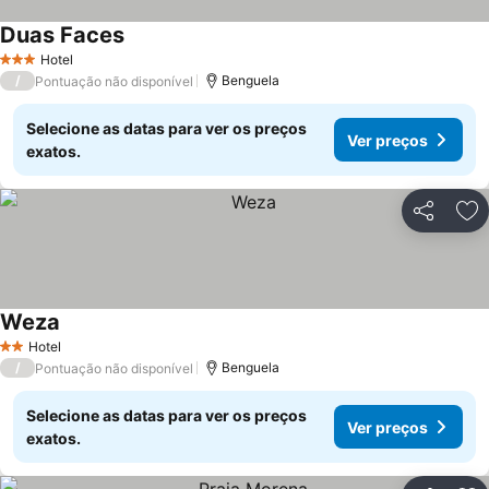
Duas Faces
Ver preços
Hotel
3 Estrelas
/
Benguela
Pontuação não disponível
Selecione as datas para ver os preços
Ver preços
exatos.
Partilhar
Ad
Weza
Ver preços
Hotel
2 Estrelas
/
Benguela
Pontuação não disponível
Selecione as datas para ver os preços
Ver preços
exatos.