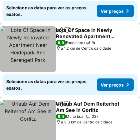
Selecione as datas para ver os preços
Ver preços
exatos.
Lots Of Space In Newly
Partilhar
Adicionar aos favoritos
Renovated Apartment
Near Heidepark And
Ver preços
8,9
Excelente
9
Serengeti Park
a 1.2 km de Centro da cidade
Selecione as datas para ver os preços
Ver preços
exatos.
Urlaub Auf Dem Reiterhof
Partilhar
Adicionar aos favoritos
Am See In Gorlitz
Ver preços
8,4
Muito boa
23
a 3.3 km de Centro da cidade