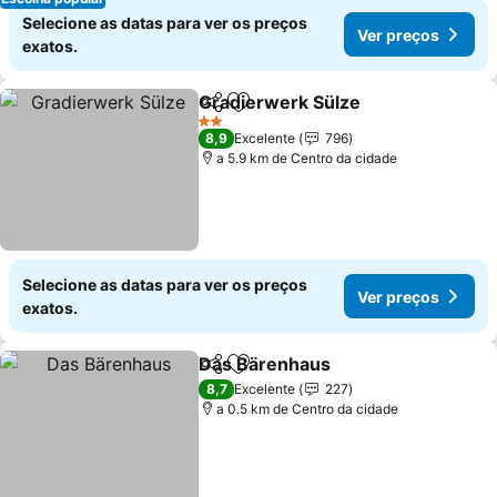
Selecione as datas para ver os preços
Ver preços
exatos.
Gradierwerk Sülze
Partilhar
Adicionar aos favoritos
Ver pre
2 Estrelas
8,9
Excelente
796
a 5.9 km de Centro da cidade
Selecione as datas para ver os preços
Ver preços
exatos.
Das Bärenhaus
Partilhar
Adicionar aos favoritos
Ver preços
8,7
Excelente
227
a 0.5 km de Centro da cidade