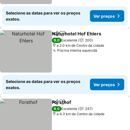
Selecione as datas para ver os preços
Ver preços
exatos.
Naturhotel Hof Ehlers
Partilhar
Adicionar aos favoritos
Ver 
9,0
Excelente
200
a 2.0 km de Centro da cidade
Piscina interna aquecida
Ver preços
Selecione as datas para ver os preços
Ver preços
exatos.
Forsthof
Partilhar
Adicionar aos favoritos
Ver preços
9,0
Excelente
247
a 4.3 km de Centro da cidade