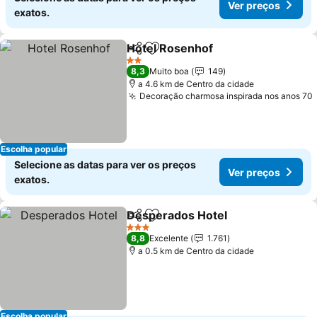
Ver preços
exatos.
Hotel Rosenhof
Partilhar
Adicionar aos favoritos
Ver preços
2 Estrelas
8,3
Muito boa
149
a 4.6 km de Centro da cidade
Decoração charmosa inspirada nos anos 70
Escolha popular
Selecione as datas para ver os preços
Ver preços
exatos.
Desperados Hotel
Partilhar
Adicionar aos favoritos
Ver pre
3 Estrelas
8,8
Excelente
1.761
a 0.5 km de Centro da cidade
Escolha popular