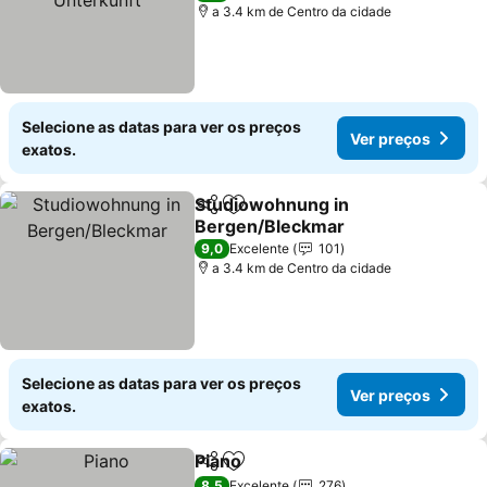
a 3.4 km de Centro da cidade
Selecione as datas para ver os preços
Ver preços
exatos.
Studiowohnung in
Partilhar
Adicionar aos favoritos
Bergen/Bleckmar
Ver preços
9,0
Excelente
101
a 3.4 km de Centro da cidade
Selecione as datas para ver os preços
Ver preços
exatos.
Piano
Partilhar
Adicionar aos favoritos
Ver preços
8,5
Excelente
276