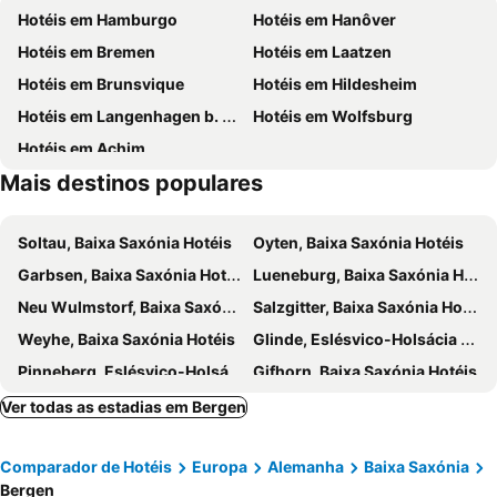
Hotéis em Hamburgo
Hotéis em Hanôver
Heideviertel
Burg
Hotéis em Bremen
Hotéis em Laatzen
Berggarten
Misburg
Hotéis em Brunsvique
Hotéis em Hildesheim
Bockwindmühle Ahrbeck
Hennies
Hotéis em Langenhagen b. Hannover
Hotéis em Wolfsburg
Hotéis em Achim
Mais destinos populares
Soltau, Baixa Saxónia Hotéis
Oyten, Baixa Saxónia Hotéis
Garbsen, Baixa Saxónia Hotéis
Lueneburg, Baixa Saxónia Hotéis
Neu Wulmstorf, Baixa Saxónia Hotéis
Salzgitter, Baixa Saxónia Hotéis
Weyhe, Baixa Saxónia Hotéis
Glinde, Eslésvico-Holsácia Hotéis
Pinneberg, Eslésvico-Holsácia Hotéis
Gifhorn, Baixa Saxónia Hotéis
Wunstorf, Baixa Saxónia Hotéis
Minden, Renânia do Norte-Vestfália Hotéis
Ver todas as estadias em Bergen
Celle, Baixa Saxónia Hotéis
Burgwedel, Baixa Saxónia Hotéis
Comparador de Hotéis
Europa
Alemanha
Baixa Saxónia
Langlingen, Baixa Saxónia Hotéis
Rotenburg, Baixa Saxónia Hotéis
Bergen