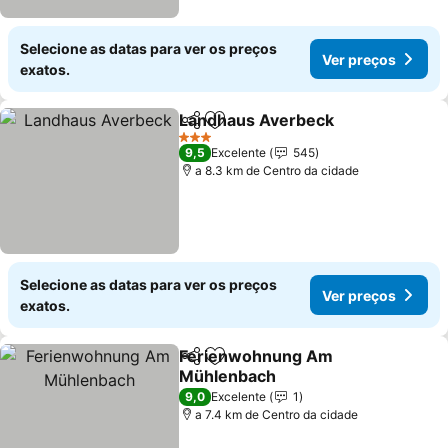
Selecione as datas para ver os preços
Ver preços
exatos.
Landhaus Averbeck
Partilhar
Adicionar aos favoritos
Ver pr
3 Estrelas
9,5
Excelente
545
a 8.3 km de Centro da cidade
Selecione as datas para ver os preços
Ver preços
exatos.
Ferienwohnung Am
Partilhar
Adicionar aos favoritos
Mühlenbach
Ver preços
9,0
Excelente
1
a 7.4 km de Centro da cidade