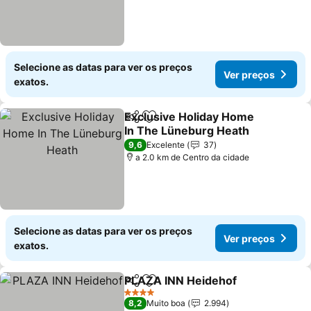
Selecione as datas para ver os preços
Ver preços
exatos.
Exclusive Holiday Home
Partilhar
Adicionar aos favoritos
In The Lüneburg Heath
Ver preços
9,6
Excelente
37
a 2.0 km de Centro da cidade
Selecione as datas para ver os preços
Ver preços
exatos.
PLAZA INN Heidehof
Partilhar
Adicionar aos favoritos
Ver p
4 Estrelas
8,2
Muito boa
2.994