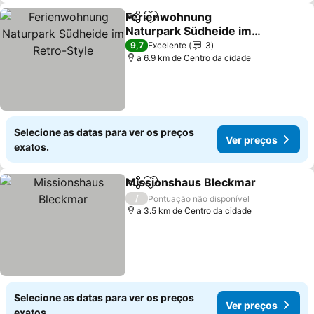
Ferienwohnung
Partilhar
Adicionar aos favoritos
Naturpark Südheide im
Retro-Style
Ver preços
9,7
Excelente
3
a 6.9 km de Centro da cidade
Selecione as datas para ver os preços
Ver preços
exatos.
Missionshaus Bleckmar
Partilhar
Adicionar aos favoritos
Ve
/
Pontuação não disponível
a 3.5 km de Centro da cidade
Selecione as datas para ver os preços
Ver preços
exatos.