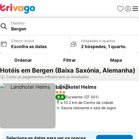
Favoritos
Iniciar
Me
Destino
Bergen
Check-in/out
Hóspedes e quartos
Escolha as datas
2 hóspedes, 1 quarto.
Ordenar
Filtrar
Mapa
Hotéis em Bergen (Baixa Saxónia, Alemanha)
Como os pagamentos influenciam os resultados
Landhotel Helms
Partilhar
Adicionar aos favoritos
Ver preço
3 Estrelas
8,6
Excelente
501
a 10.2 km de Centro da cidade
Sauna relaxante e sala de jogos
Ver preço
Selecione as datas para ver os preços