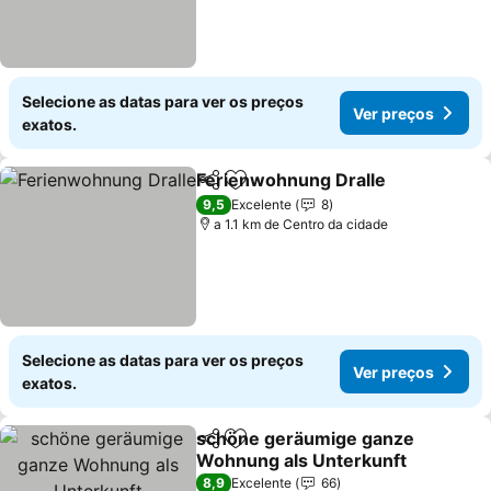
Selecione as datas para ver os preços
Ver preços
exatos.
Ferienwohnung Dralle
Partilhar
Adicionar aos favoritos
Ver 
9,5
Excelente
8
a 1.1 km de Centro da cidade
Selecione as datas para ver os preços
Ver preços
exatos.
schöne geräumige ganze
Partilhar
Adicionar aos favoritos
Wohnung als Unterkunft
Ver preços
8,9
Excelente
66