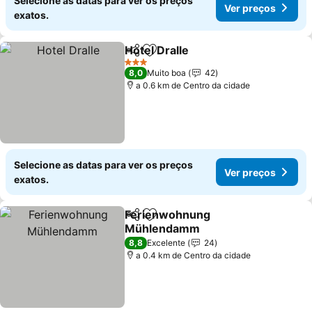
Selecione as datas para ver os preços
Ver preços
exatos.
Hotel Dralle
Partilhar
Adicionar aos favoritos
Ver preços
3 Estrelas
8,0
Muito boa
42
a 0.6 km de Centro da cidade
Selecione as datas para ver os preços
Ver preços
exatos.
Ferienwohnung
Partilhar
Adicionar aos favoritos
Mühlendamm
Ver preços
8,8
Excelente
24
a 0.4 km de Centro da cidade