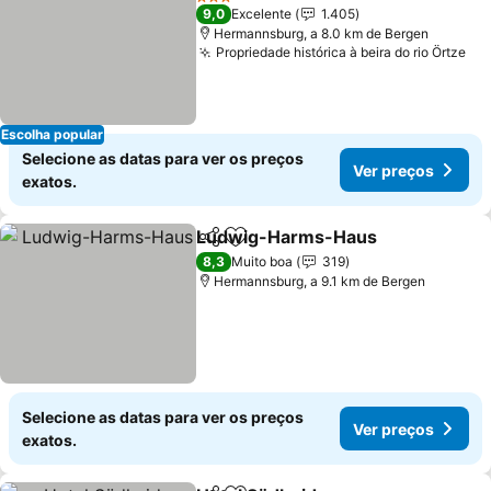
3 Estrelas
9,0
Excelente
1.405
Hermannsburg, a 8.0 km de Bergen
Propriedade histórica à beira do rio Örtze
Ve
Escolha popular
Selecione as datas para ver os preços
Ver preços
exatos.
Ludwig-Harms-Haus
Partilhar
Adicionar aos favoritos
Ver 
8,3
Muito boa
319
Hermannsburg, a 9.1 km de Bergen
Selecione as datas para ver os preços
Ver preços
exatos.