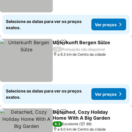
Selecione as datas para ver os preços
Ver preços
exatos.
Unterkunft Bergen Sülze
Partilhar
Adicionar aos favoritos
V
/
Pontuação não disponível
a 6.3 km de Centro da cidade
Selecione as datas para ver os preços
Ver preços
exatos.
Detached, Cozy Holiday
Partilhar
Adicionar aos favoritos
Home With A Big Garden
Ver preços
9,3
Excelente
88
a 6.0 km de Centro da cidade