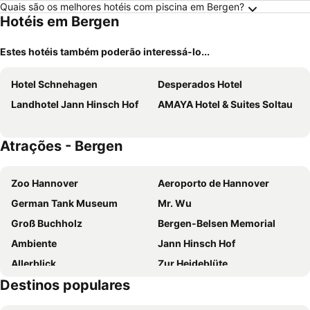
Quais são os melhores hotéis com piscina em Bergen?
Hotéis em Bergen
Estes hotéis também poderão interessá-lo...
Hotel Schnehagen
Desperados Hotel
Landhotel Jann Hinsch Hof
AMAYA Hotel & Suites Soltau
Atrações - Bergen
Zoo Hannover
Aeroporto de Hannover
German Tank Museum
Mr. Wu
Groß Buchholz
Bergen-Belsen Memorial
Ambiente
Jann Hinsch Hof
Allerblick
Zur Heideblüte
Destinos populares
Schlossplatz
Müllers City Express
Celler Schloss
Dilara