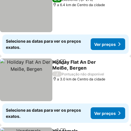
a 6.4 km de Centro da cidade
Selecione as datas para ver os preços
Ver preços
exatos.
Holiday Flat An Der
Partilhar
Adicionar aos favoritos
Meiße, Bergen
Ver preços
/
Pontuação não disponível
a 3.0 km de Centro da cidade
Selecione as datas para ver os preços
Ver preços
exatos.