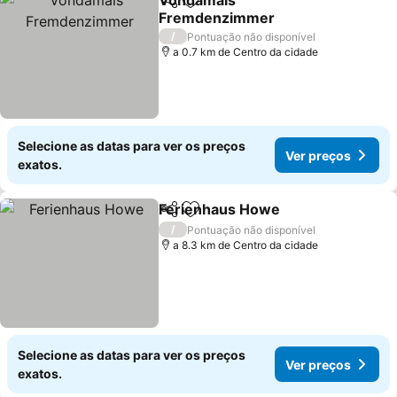
Vondamals
Partilhar
Adicionar aos favoritos
Fremdenzimmer
Ver preços
/
Pontuação não disponível
a 0.7 km de Centro da cidade
Selecione as datas para ver os preços
Ver preços
exatos.
Ferienhaus Howe
Partilhar
Adicionar aos favoritos
Ver preç
/
Pontuação não disponível
a 8.3 km de Centro da cidade
Selecione as datas para ver os preços
Ver preços
exatos.