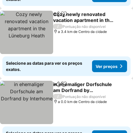
Cozy newly renovated
Partilhar
Adicionar aos favoritos
vacation apartment in the
Lüneburg Heath
Ver preços
/
Pontuação não disponível
a 3.4 km de Centro da cidade
Selecione as datas para ver os preços
Ver preços
exatos.
in ehemaliger Dorfschule
Partilhar
Adicionar aos favoritos
am Dorfrand by
Interhome
Ver preços
/
Pontuação não disponível
a 0.0 km de Centro da cidade