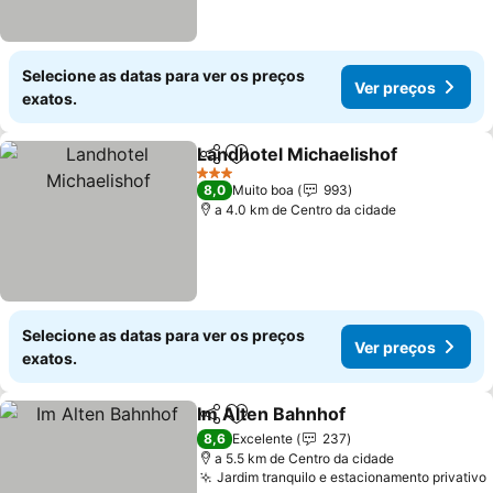
Selecione as datas para ver os preços
Ver preços
exatos.
Landhotel Michaelishof
Partilhar
Adicionar aos favoritos
Ve
3 Estrelas
8,0
Muito boa
993
a 4.0 km de Centro da cidade
Selecione as datas para ver os preços
Ver preços
exatos.
Im Alten Bahnhof
Partilhar
Adicionar aos favoritos
Ver preç
8,6
Excelente
237
a 5.5 km de Centro da cidade
Jardim tranquilo e estacionamento privativo