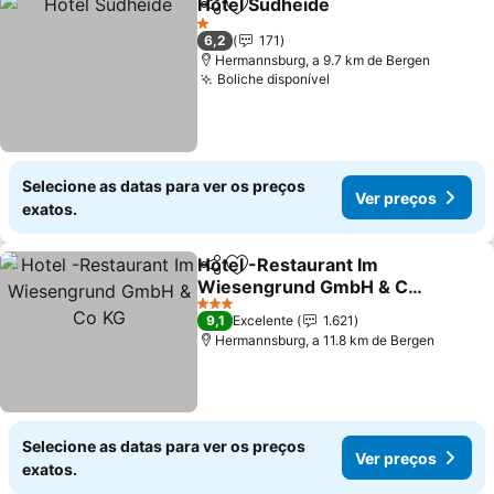
Hotel Südheide
Partilhar
Adicionar aos favoritos
Ver preços
1 Estrelas
6,2
171
Hermannsburg, a 9.7 km de Bergen
Boliche disponível
Ver preços
Selecione as datas para ver os preços
Ver preços
exatos.
Hotel -Restaurant Im
Partilhar
Adicionar aos favoritos
Wiesengrund GmbH & Co
KG
Ver preços
3 Estrelas
9,1
Excelente
1.621
Hermannsburg, a 11.8 km de Bergen
Selecione as datas para ver os preços
Ver preços
exatos.