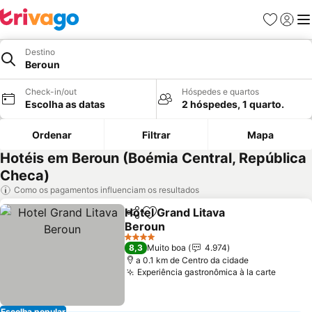
Favoritos
Iniciar
Me
Destino
Beroun
Check-in/out
Hóspedes e quartos
Escolha as datas
2 hóspedes, 1 quarto.
Ordenar
Filtrar
Mapa
Hotéis em Beroun (Boémia Central, República
Checa)
Como os pagamentos influenciam os resultados
Hotel Grand Litava
Partilhar
Adicionar aos favoritos
Beroun
4 Estrelas
8,3
Muito boa
4.974
a 0.1 km de Centro da cidade
Experiência gastronômica à la carte
Escolha popular