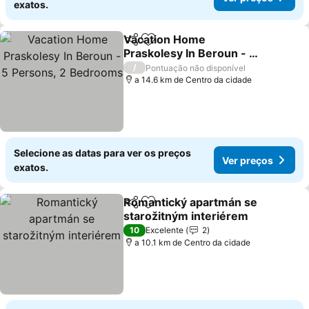
exatos.
Vacation Home
Partilhar
Adicionar aos favoritos
Praskolesy In Beroun - 5
Persons, 2 Bedrooms
/
Pontuação não disponível
a 14.6 km de Centro da cidade
Selecione as datas para ver os preços
Ver preços
exatos.
Romantický apartmán se
Partilhar
Adicionar aos favoritos
starožitným interiérem
10
Excelente
2
a 10.1 km de Centro da cidade