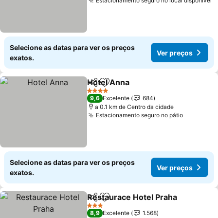
Estacionamento seguro no local disponível
Selecione as datas para ver os preços
Ver preços
exatos.
Hotel Anna
Partilhar
Adicionar aos favoritos
4 Estrelas
9,6
Excelente
684
a 0.1 km de Centro da cidade
Estacionamento seguro no pátio
Selecione as datas para ver os preços
Ver preços
exatos.
Restaurace Hotel Praha
Partilhar
Adicionar aos favoritos
3 Estrelas
8,9
Excelente
1.568