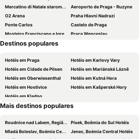
Mercatino di Natale staromestske namest
Aeroporto de Praga - Ruzyne
O2 Arena
Praha Hlavni Nadrazi
Ponte Carlos
Castelo de Praga
Mosteiro Franciscano e Igreja de São Tiago Maior
Praça Wenceslau
Destinos populares
Holešovice
Relógio Astronômico
Catedral San Vito
Cemitério Judeu de Praga
Hotéis em Praga
Hotéis em Karlovy Vary
Nádraží Veleslavín Metro Station
National-Theatre
Hotéis em Cidade de Pilsen
Hotéis em Mariánské Lázně
Nové Město
Parizska
Hotéis em Oberwiesenthal
Hotéis em Kutná Hora
Palladium
Florenc Bus Terminal
Hotéis em Hostivice
Hotéis em Kašperské Hory
Státní hrad Karlstejn
Červený Újezd hrad
Hotéis em Kladno
Hrad Točník
Hrad Křivoklát
Mais destinos populares
Automuzeum Praga
Mníšek pod Brdy
Original Music Theatre Prague
Zámek Hořovice
Roudnice nad Labem, Região Usti Hotéis
Písek, Boêmia do Sul Hotéis
Metropole Zličín
Wow show Prague
Mladá Boleslav, Boémia Central Hotéis
Jenec, Boémia Central Hotéis
Labirinto em Petrin
Střížkov Metro Station