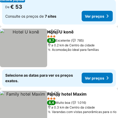
€ 53
De
Consulte os preços de
7 sites
Ver preços
Hotel U koně
Partilhar
Adicionar aos favoritos
3 Estrelas
8,7
Excelente
785
a 0.2 km de Centro da cidade
Acomodação ideal para famílias
Selecione as datas para ver os preços
Ver preços
exatos.
Family hotel Maxim
Partilhar
Adicionar aos favoritos
3 Estrelas
8,4
Muito boa
1.016
a 0.3 km de Centro da cidade
Varandas com vistas panorâmicas para o rio