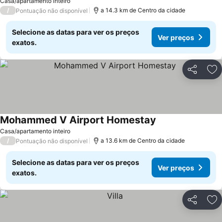
Casa/apartamento inteiro
/
a 14.3 km de Centro da cidade
Pontuação não disponível
Selecione as datas para ver os preços
Ver preços
exatos.
Partilhar
Ad
Mohammed V Airport Homestay
Casa/apartamento inteiro
/
a 13.6 km de Centro da cidade
Pontuação não disponível
Selecione as datas para ver os preços
Ver preços
exatos.
Partilhar
Ad