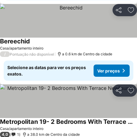
Partilhar
Ad
Bereechid
Casa/apartamento inteiro
/
a 0.6 km de Centro da cidade
Pontuação não disponível
Selecione as datas para ver os preços
Ver preços
exatos.
Partilhar
Ad
Metropolitan 19- 2 Bedrooms With Terrace New&sunny
Casa/apartamento inteiro
4,0
1
a 38.0 km de Centro da cidade