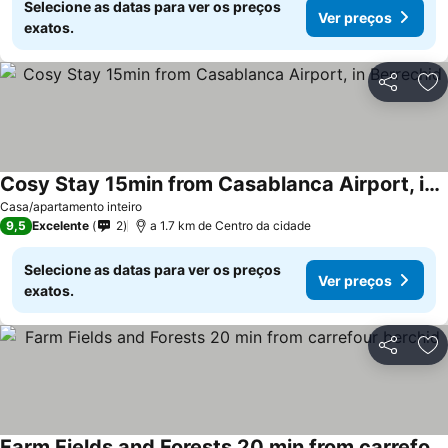
Selecione as datas para ver os preços
Ver preços
exatos.
Partilhar
Ad
Cosy Stay 15min from Casablanca Airport, in Berrechid
Casa/apartamento inteiro
9,5
Excelente
2
a 1.7 km de Centro da cidade
Selecione as datas para ver os preços
Ver preços
exatos.
Partilhar
Ad
Farm Fields and Forests 20 min from carrefour berchid