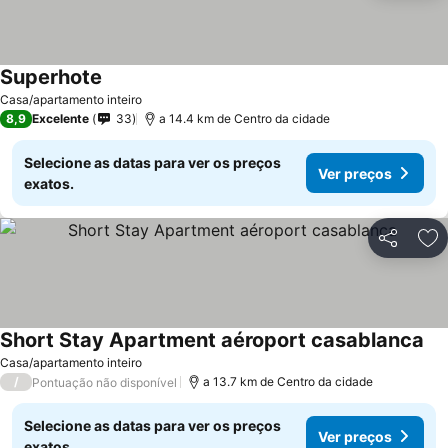
Superhote
Casa/apartamento inteiro
8,9
Excelente
33
a 14.4 km de Centro da cidade
Selecione as datas para ver os preços
Ver preços
exatos.
Partilhar
Ad
Short Stay Apartment aéroport casablanca
Casa/apartamento inteiro
/
a 13.7 km de Centro da cidade
Pontuação não disponível
Selecione as datas para ver os preços
Ver preços
exatos.