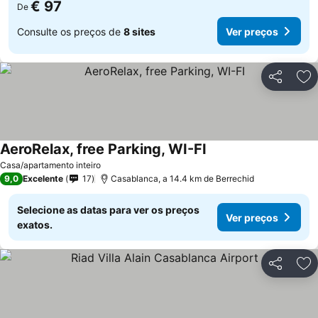
€ 97
De
Consulte os preços de
8 sites
Ver preços
Partilhar
Ad
AeroRelax, free Parking, WI-FI
Casa/apartamento inteiro
9,0
Excelente
17
Casablanca, a 14.4 km de Berrechid
Selecione as datas para ver os preços
Ver preços
exatos.
Partilhar
Ad