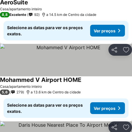
AeroSuite
Casa/apartamento inteiro
8,8
Excelente
92
a 14.5 km de Centro da cidade
Selecione as datas para ver os preços
Ver preços
exatos.
Partilhar
Ad
Mohammed V Airport HOME
Casa/apartamento inteiro
5,6
279
a 13.6 km de Centro da cidade
Selecione as datas para ver os preços
Ver preços
exatos.
Partilhar
Ad