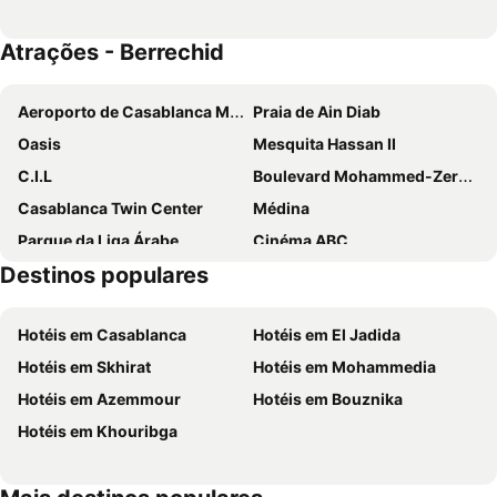
Atrações - Berrechid
Aeroporto de Casablanca Mohammed V
Praia de Ain Diab
Oasis
Mesquita Hassan II
C.I.L
Boulevard Mohammed-Zerktouni
Casablanca Twin Center
Médina
Parque da Liga Árabe
Cinéma ABC
Destinos populares
Dar Bouazza
Aïn Diab
Berrechid Bus Station
Sidi Maârouf
Hotéis em Casablanca
Hotéis em El Jadida
Californie
Madame Choual Beach
Hotéis em Skhirat
Hotéis em Mohammedia
Zenata Beach
Rialto Cinema
Hotéis em Azemmour
Hotéis em Bouznika
Dar Bouaazza Beaches
Le Port de Pêche
Hotéis em Khouribga
Liberté Cinema
Art Déco District
Ferme Bretonne
SAT Bus Station