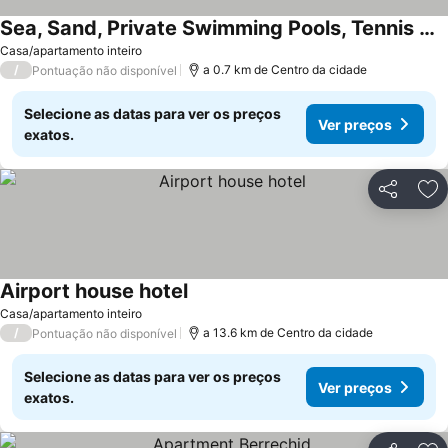
Sea, Sand, Private Swimming Pools, Tennis Court, Fitness, At Perles Of Tamaris
Casa/apartamento inteiro
/
a 0.7 km de Centro da cidade
Pontuação não disponível
Selecione as datas para ver os preços
Ver preços
exatos.
Partilhar
Ad
Airport house hotel
Casa/apartamento inteiro
/
a 13.6 km de Centro da cidade
Pontuação não disponível
Selecione as datas para ver os preços
Ver preços
exatos.