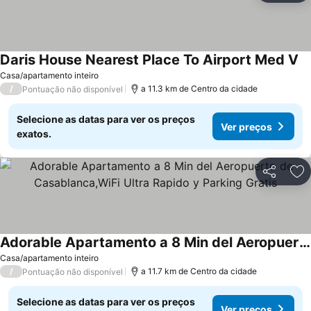
Daris House Nearest Place To Airport Med V
Casa/apartamento inteiro
/
a 11.3 km de Centro da cidade
Pontuação não disponível
Selecione as datas para ver os preços
Ver preços
exatos.
Partilhar
Ad
Adorable Apartamento a 8 Min del Aeropuerto de Casablanca,WiFi Ultra Rapido y Parking Gratis
Casa/apartamento inteiro
/
a 11.7 km de Centro da cidade
Pontuação não disponível
Selecione as datas para ver os preços
Ver preços