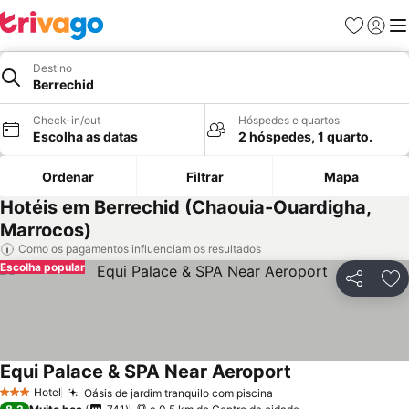
Favoritos
Iniciar
Me
Destino
Berrechid
Check-in/out
Hóspedes e quartos
Escolha as datas
2 hóspedes, 1 quarto.
Ordenar
Filtrar
Mapa
Hotéis em Berrechid (Chaouia-Ouardigha,
Marrocos)
Como os pagamentos influenciam os resultados
Escolha popular
Partilhar
Ad
Equi Palace & SPA Near Aeroport
Hotel
Oásis de jardim tranquilo com piscina
3 Estrelas