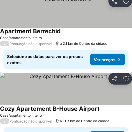
Partilhar
Ad
Apartment Berrechid
Casa/apartamento inteiro
/
a 2.1 km de Centro da cidade
Pontuação não disponível
Selecione as datas para ver os preços
Ver preços
exatos.
Partilhar
Ad
Cozy Apartement B-House Airport
Casa/apartamento inteiro
/
a 11.3 km de Centro da cidade
Pontuação não disponível