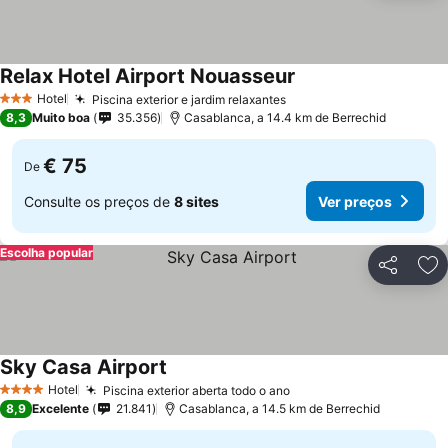
Relax Hotel Airport Nouasseur
Hotel
Piscina exterior e jardim relaxantes
3 Estrelas
8,3
Muito boa
35.356
Casablanca, a 14.4 km de Berrechid
€ 75
De
Consulte os preços de
8 sites
Ver preços
Escolha popular
Partilhar
Ad
Sky Casa Airport
Hotel
Piscina exterior aberta todo o ano
4 Estrelas
8,9
Excelente
21.841
Casablanca, a 14.5 km de Berrechid