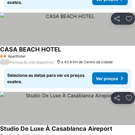
exatos.
Partilhar
Ad
CASA BEACH HOTEL
Aparthotel
2 Estrelas
/
a 42.9 km de Centro da cidade
Pontuação não disponível
Selecione as datas para ver os preços
Ver preços
exatos.
Partilhar
Ad
Studio De Luxe À Casablanca Aireport