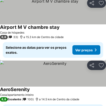
Partilhar
Ad
Airport M V chambre stay
Casa de hóspedes
6,8
33
a 15.3 km de Centro da cidade
Selecione as datas para ver os preços
Ver preços
exatos.
Partilhar
Ad
AeroSerenity
Casa/apartamento inteiro
8,8
Excelente
100
a 14.5 km de Centro da cidade