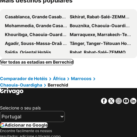
Mais destinos populares
Corniche
Sour Jdid
Racine
Hay Mohammadi
Casablanca, Grande Casabranca Hotéis
Skhirat, Rabat-Salé-ZEMMOUR-Zaër Hotéis
Mohammedia, Grande Casabranca Hotéis
Bouznika, Chaouia-Ouardigha Hotéis
Khouribga, Chaouia-Ouardigha Hotéis
Marraquexe, Marrakech-Tensifit-El Hamra Hotéis
Agadir, Souss-Massa-Draâ Hotéis
Tânger, Tanger-Tétouan Hotéis
Saïdia, Oriental Hotéis
Rabat, Rabat-Salé-ZEMMOUR-Zaër Hotéis
Fès, Fès-Boulemane Hotéis
Taghazout, Souss-Massa-Draâ Hotéis
Ver todas as estadias em Berrechid
Essaouira, Marrakech-Tensifit-El Hamra Hotéis
Comparador de Hotéis
África
Marrocos
Chaouia-Ouardigha
Berrechid
Facebook
Twitter
Insta
Yo
Selecione o seu país
Adicionar no Google
Encontre facilmente os nossos
resultados: adicione o trivago como