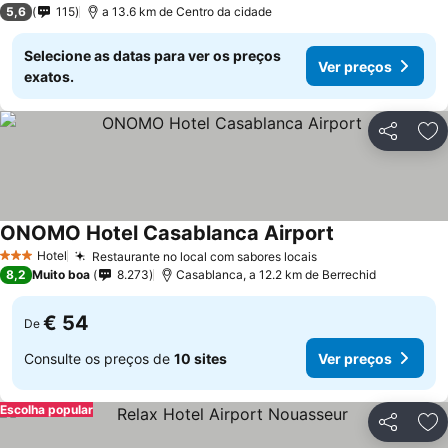
5,6
115
a 13.6 km de Centro da cidade
Selecione as datas para ver os preços
Ver preços
exatos.
Partilhar
Ad
ONOMO Hotel Casablanca Airport
Hotel
Restaurante no local com sabores locais
3 Estrelas
8,2
Muito boa
8.273
Casablanca, a 12.2 km de Berrechid
€ 54
De
Consulte os preços de
10 sites
Ver preços
Escolha popular
Partilhar
Ad