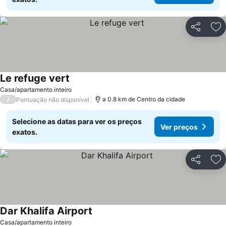
Partilhar
Ad
Le refuge vert
Casa/apartamento inteiro
/
a 0.8 km de Centro da cidade
Pontuação não disponível
Selecione as datas para ver os preços
Ver preços
exatos.
Partilhar
Ad
Dar Khalifa Airport
Casa/apartamento inteiro