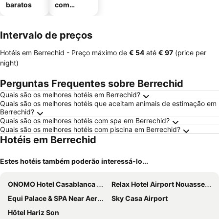
baratos
com
estaciona
mento
Intervalo de preços
Hotéis em Berrechid -
Preço máximo
de
‎€ 54
até
‎€ 97
(price per
night)
Perguntas Frequentes sobre Berrechid
Quais são os melhores hotéis em Berrechid?
Quais são os melhores hotéis que aceitam animais de estimação em
Berrechid?
Quais são os melhores hotéis com spa em Berrechid?
Quais são os melhores hotéis com piscina em Berrechid?
Hotéis em Berrechid
Estes hotéis também poderão interessá-lo...
ONOMO Hotel Casablanca Airport
Relax Hotel Airport Nouasseur
Equi Palace & SPA Near Aeroport
Sky Casa Airport
Hôtel Hariz Son