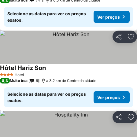
8,2
Muito boa
741
a 0.5 km de Centro da cidade
Selecione as datas para ver os preços
Ver preços
exatos.
Partilhar
Ad
Hôtel Hariz Son
Hotel
4 Estrelas
8,3
Muito boa
6
a 3.2 km de Centro da cidade
Selecione as datas para ver os preços
Ver preços
exatos.
Partilhar
Ad