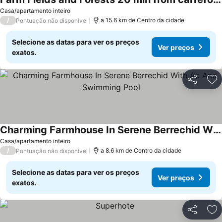
Casa/apartamento inteiro
/
a 15.6 km de Centro da cidade
Pontuação não disponível
Selecione as datas para ver os preços
Ver preços
exatos.
Partilhar
Ad
Charming Farmhouse In Serene Berrechid With Ac And Swimming Pool
Casa/apartamento inteiro
/
a 8.6 km de Centro da cidade
Pontuação não disponível
Selecione as datas para ver os preços
Ver preços
exatos.
Partilhar
Ad