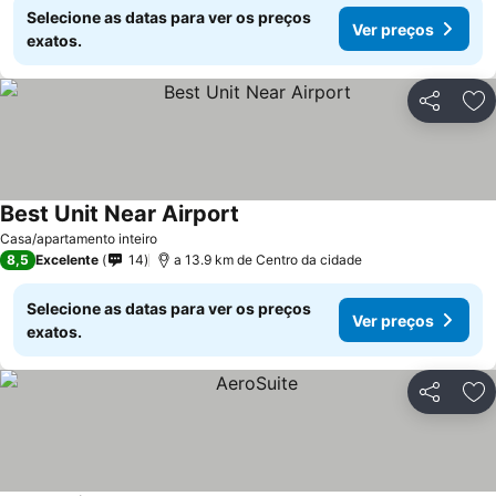
Selecione as datas para ver os preços
Ver preços
exatos.
Partilhar
Ad
Best Unit Near Airport
Casa/apartamento inteiro
8,5
Excelente
14
a 13.9 km de Centro da cidade
Selecione as datas para ver os preços
Ver preços
exatos.
Partilhar
Ad