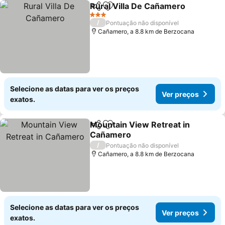
Rural Villa De Cañamero
Partilhar
Adicionar aos favoritos
V
3 Estrelas
/
Pontuação não disponível
Cañamero, a 8.8 km de Berzocana
Selecione as datas para ver os preços
Ver preços
exatos.
Mountain View Retreat in
Partilhar
Adicionar aos favoritos
Cañamero
Ver preços
/
Pontuação não disponível
Cañamero, a 8.8 km de Berzocana
Selecione as datas para ver os preços
Ver preços
exatos.