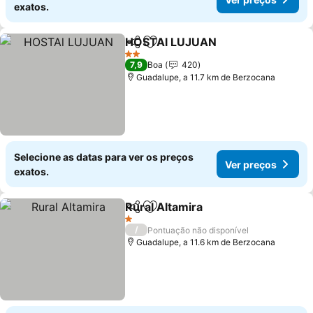
exatos.
HOSTAl LUJUAN
Partilhar
Adicionar aos favoritos
Ver preço
2 Estrelas
7,9
Boa
420
Guadalupe, a 11.7 km de Berzocana
Selecione as datas para ver os preços
Ver preços
exatos.
Rural Altamira
Partilhar
Adicionar aos favoritos
Ver preços
1 Estrelas
/
Pontuação não disponível
Guadalupe, a 11.6 km de Berzocana