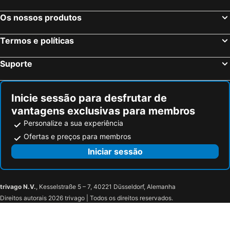
Sevilha, Andaluzia Hotéis
Barcelona, Catalunha Hotéis
Os nossos produtos
Vigo, Galiza Hotéis
Sangenjo, Galiza Hotéis
Termos e políticas
Isla Cristina, Andaluzia Hotéis
Isla Canela, Andaluzia Hotéis
Suporte
Inicie sessão para desfrutar de
vantagens exclusivas para membros
Personalize a sua experiência
Ofertas e preços para membros
Iniciar sessão
trivago N.V.
, Kesselstraße 5 – 7, 40221 Düsseldorf, Alemanha
Direitos autorais 2026 trivago | Todos os direitos reservados.