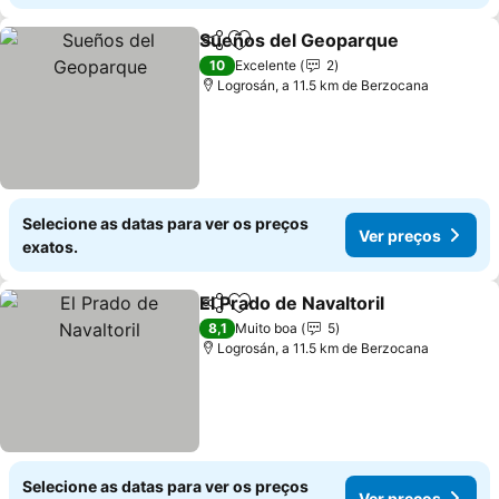
Sueños del Geoparque
Partilhar
Adicionar aos favoritos
Ver
10
Excelente
2
Logrosán, a 11.5 km de Berzocana
Selecione as datas para ver os preços
Ver preços
exatos.
El Prado de Navaltoril
Partilhar
Adicionar aos favoritos
Ver 
8,1
Muito boa
5
Logrosán, a 11.5 km de Berzocana
Selecione as datas para ver os preços
Ver preços