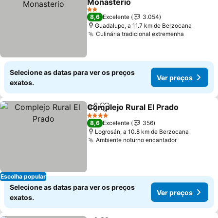
Monasterio
Ver preços
2 Estrelas
8,6
Excelente
3.054
Guadalupe, a 11.7 km de Berzocana
Culinária tradicional extremenha
Ver preç
Selecione as datas para ver os preços
Ver preços
exatos.
Complejo Rural El Prado
Partilhar
Adicionar aos favoritos
Ve
4 Estrelas
8,6
Excelente
356
Logrosán, a 10.8 km de Berzocana
Ambiente noturno encantador
Ver preços
Escolha popular
Selecione as datas para ver os preços
Ver preços
exatos.