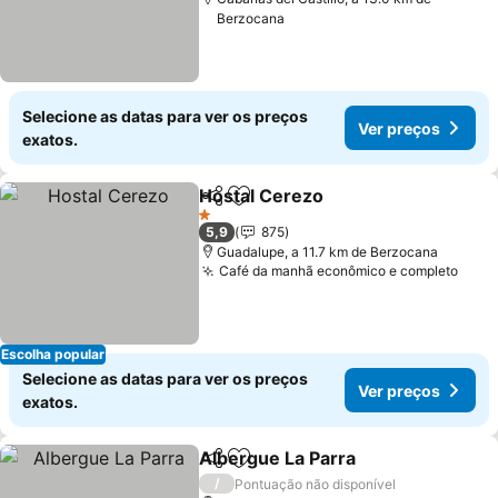
Berzocana
Selecione as datas para ver os preços
Ver preços
exatos.
Hostal Cerezo
Partilhar
Adicionar aos favoritos
Ver preços
1 Estrelas
5,9
875
Guadalupe, a 11.7 km de Berzocana
Café da manhã econômico e completo
Ver 
Escolha popular
Selecione as datas para ver os preços
Ver preços
exatos.
Albergue La Parra
Partilhar
Adicionar aos favoritos
Ver pre
/
Pontuação não disponível