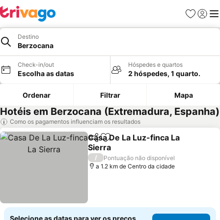
Favoritos
Iniciar
Me
Destino
Berzocana
Check-in/out
Hóspedes e quartos
Escolha as datas
2 hóspedes, 1 quarto.
Ordenar
Filtrar
Mapa
Hotéis em Berzocana (Extremadura, Espanha)
Como os pagamentos influenciam os resultados
Casa De La Luz-finca La
Partilhar
Adicionar aos favoritos
Sierra
Ver preços
/
Pontuação não disponível
a 1.2 km de Centro da cidade
Selecione as datas para ver os preços