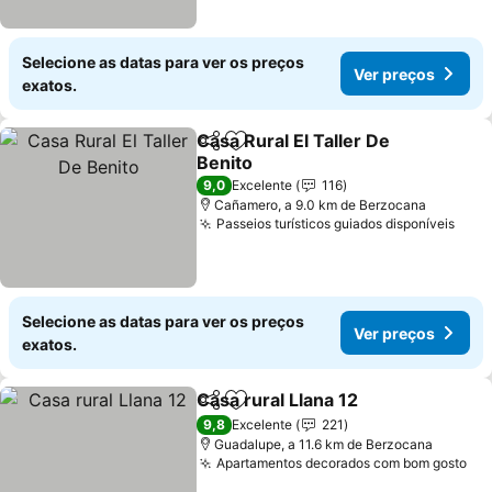
Selecione as datas para ver os preços
Ver preços
exatos.
Casa Rural El Taller De
Partilhar
Adicionar aos favoritos
Benito
Ver preços
9,0
Excelente
116
Cañamero, a 9.0 km de Berzocana
Passeios turísticos guiados disponíveis
Ver 
Selecione as datas para ver os preços
Ver preços
exatos.
Casa rural Llana 12
Partilhar
Adicionar aos favoritos
Ver pre
9,8
Excelente
221
Guadalupe, a 11.6 km de Berzocana
Apartamentos decorados com bom gosto
Ve