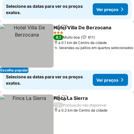
Selecione as datas para ver os preços
Ver preços
exatos.
Hotel Villa De Berzocana
Partilhar
Adicionar aos favoritos
V
3 Estrelas
8,1
Muito boa
611
a 0.1 km de Centro da cidade
Varandas ou pátios em quartos selecionados
Escolha popular
Selecione as datas para ver os preços
Ver preços
exatos.
Finca La Sierra
Partilhar
Adicionar aos favoritos
Ver preços
/
Pontuação não disponível
a 0.2 km de Centro da cidade