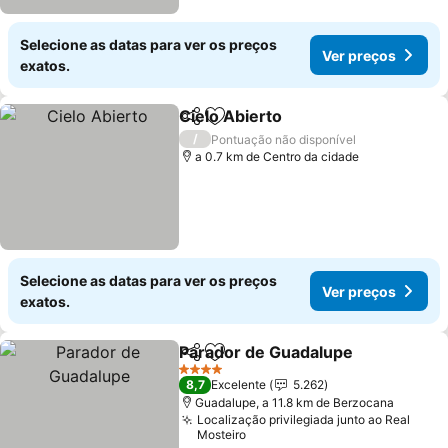
Selecione as datas para ver os preços
Ver preços
exatos.
Cielo Abierto
Partilhar
Adicionar aos favoritos
Ver preços
/
Pontuação não disponível
a 0.7 km de Centro da cidade
Selecione as datas para ver os preços
Ver preços
exatos.
Parador de Guadalupe
Partilhar
Adicionar aos favoritos
Ver
4 Estrelas
8,7
Excelente
5.262
Guadalupe, a 11.8 km de Berzocana
Localização privilegiada junto ao Real
Mosteiro