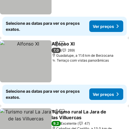
Selecione as datas para ver os preços
Ver preços
exatos.
Alfonso XI
Partilhar
Adicionar aos favoritos
Ver preços
7,0
269
Guadalupe, a 11.6 km de Berzocana
Terraço com vistas panorâmicas
Ver preç
Selecione as datas para ver os preços
Ver preços
exatos.
Turismo rural La Jara de
Partilhar
Adicionar aos favoritos
las Villuercas
Ver preços
9,2
Excelente
47
Cabañas del Castillo, a 13.0 km de