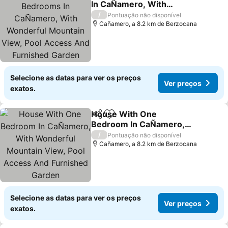
In CaÑamero, With
Wonderful Mountain
Ver preços
/
Pontuação não disponível
View, Pool Access And
Cañamero, a 8.2 km de Berzocana
Furnished Garden
Selecione as datas para ver os preços
Ver preços
exatos.
House With One
Partilhar
Adicionar aos favoritos
Bedroom In CaÑamero,
With Wonderful Mountain
Ver preços
/
Pontuação não disponível
View, Pool Access And
Cañamero, a 8.2 km de Berzocana
Furnished Garden
Selecione as datas para ver os preços
Ver preços
exatos.