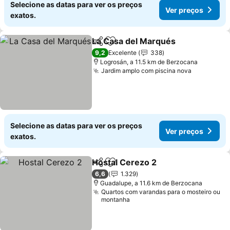
Selecione as datas para ver os preços
Ver preços
exatos.
La Casa del Marqués
Partilhar
Adicionar aos favoritos
Ver p
9,2
Excelente
338
Logrosán, a 11.5 km de Berzocana
Jardim amplo com piscina nova
Ver preço
Selecione as datas para ver os preços
Ver preços
exatos.
Hostal Cerezo 2
Partilhar
Adicionar aos favoritos
Ver preço
6,6
1.329
Guadalupe, a 11.6 km de Berzocana
Quartos com varandas para o mosteiro ou
montanha