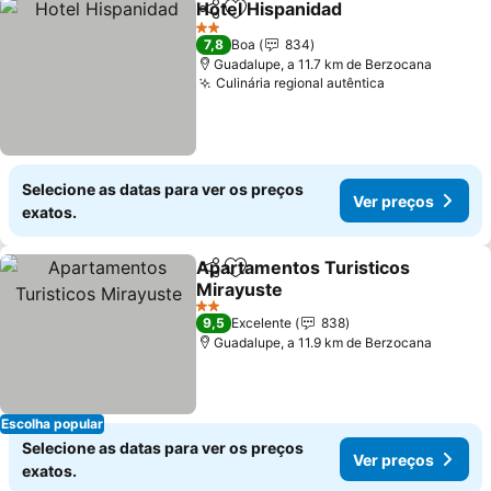
Hotel Hispanidad
Partilhar
Adicionar aos favoritos
Ver preç
2 Estrelas
7,8
Boa
834
Guadalupe, a 11.7 km de Berzocana
Culinária regional autêntica
Ver preços
Selecione as datas para ver os preços
Ver preços
exatos.
Apartamentos Turisticos
Partilhar
Adicionar aos favoritos
Mirayuste
Ver preços
2 Estrelas
9,5
Excelente
838
Guadalupe, a 11.9 km de Berzocana
Escolha popular
Selecione as datas para ver os preços
Ver preços
exatos.