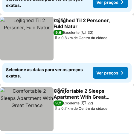
Ver preços
exatos.
Lejlighed Til 2 Personer,
Partilhar
Adicionar aos favoritos
Fuld Natur
Ver preços
9,6
Excelente
32
a 0.8 km de Centro da cidade
Selecione as datas para ver os preços
Ver preços
exatos.
Comfortable 2 Sleeps
Partilhar
Adicionar aos favoritos
Apartment With Great
Terrace
Ver preços
9,2
Excelente
22
a 0.7 km de Centro da cidade