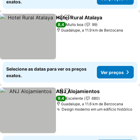
exatos.
Hotel Rural Atalaya
Partilhar
Adicionar aos favoritos
Ver pre
8,4
Muito boa
99
Guadalupe, a 11.9 km de Berzocana
Selecione as datas para ver os preços
Ver preços
exatos.
ANJ Alojamientos
Partilhar
Adicionar aos favoritos
Ver preç
9,4
Excelente
680
Guadalupe, a 11.6 km de Berzocana
Design moderno em um edifício histórico
Ver