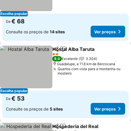
Escolha popular
€ 68
De
Consulte os preços de
14 sites
Ver preços
Hostal Alba Taruta
Partilhar
Adicionar aos favoritos
Ver pre
2 Estrelas
9,0
Excelente
3.304
Guadalupe, a 11.6 km de Berzocana
Quartos com vista para a montanha ou
mosteiro
Escolha popular
€ 53
De
Consulte os preços de
5 sites
Ver preços
Hospederia del Real
Partilhar
Adicionar aos favoritos