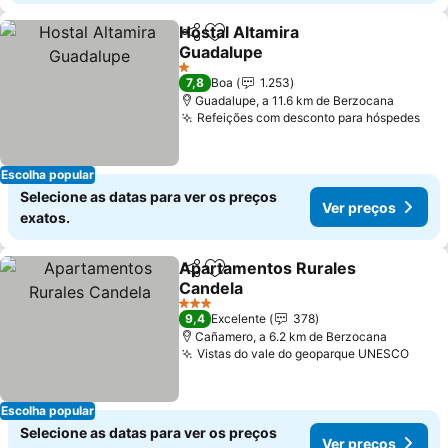
Hostal Altamira
Partilhar
Adicionar aos favoritos
Guadalupe
Ver preços
1 Estrelas
7,8
Boa
1.253
Guadalupe, a 11.6 km de Berzocana
Refeições com desconto para hóspedes
Ver
Escolha popular
Selecione as datas para ver os preços
Ver preços
exatos.
Apartamentos Rurales
Partilhar
Adicionar aos favoritos
Candela
Ver preços
3 Estrelas
9,4
Excelente
378
Cañamero, a 6.2 km de Berzocana
Vistas do vale do geoparque UNESCO
Ver 
Escolha popular
Selecione as datas para ver os preços
Ver preços