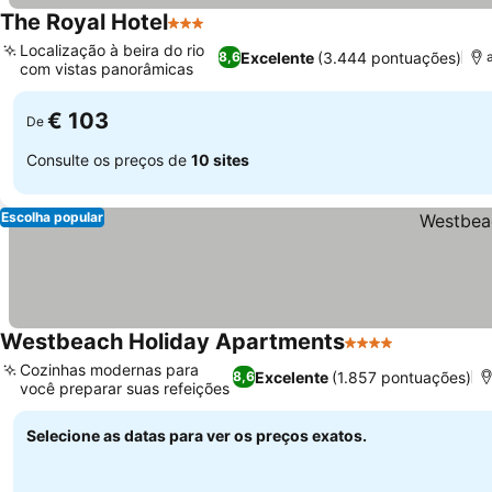
The Royal Hotel
3 Estrelas
Localização à beira do rio
Excelente
(3.444 pontuações)
8,6
com vistas panorâmicas
€ 103
De
Consulte os preços de
10 sites
Escolha popular
Westbeach Holiday Apartments
4 Estrelas
Cozinhas modernas para
Excelente
(1.857 pontuações)
8,6
você preparar suas refeições
Selecione as datas para ver os preços exatos.