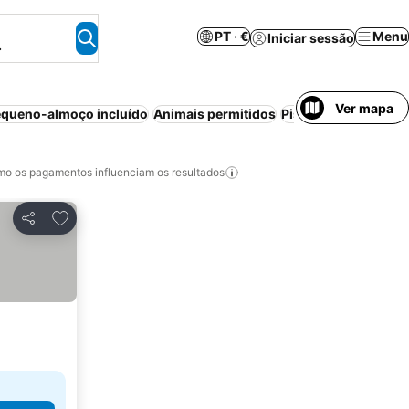
PT · €
Menu
Iniciar sessão
.
Ver mapa
queno-almoço incluído
Animais permitidos
Piscina
Acessível a 
o os pagamentos influenciam os resultados
Adicionar aos favoritos
Partilhar