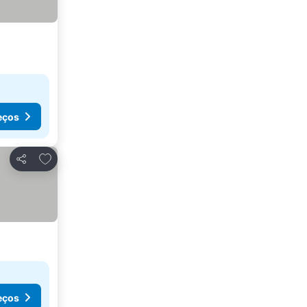
eços
Adicionar aos favoritos
Partilhar
eços