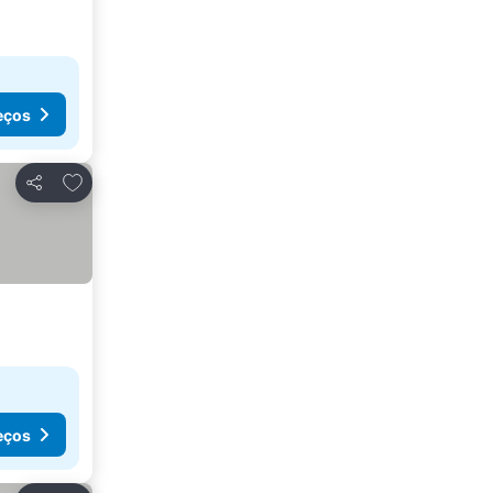
eços
Adicionar aos favoritos
Partilhar
eços