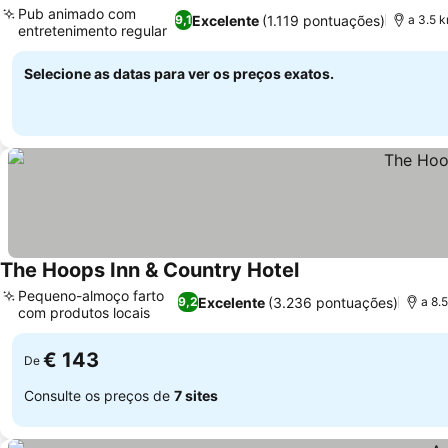
Pub animado com
Excelente
(1.119 pontuações)
9,1
a 3.5 k
entretenimento regular
Selecione as datas para ver os preços exatos.
The Hoops Inn & Country Hotel
Pequeno-almoço farto
Excelente
(3.236 pontuações)
9,2
a 8.
com produtos locais
€ 143
De
Consulte os preços de
7 sites