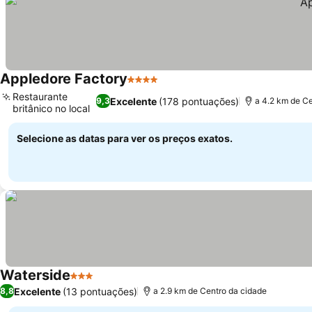
Appledore Factory
4 Estrelas
Restaurante
Excelente
(178 pontuações)
9,3
a 4.2 km de Ce
britânico no local
Selecione as datas para ver os preços exatos.
Waterside
3 Estrelas
Excelente
(13 pontuações)
8,8
a 2.9 km de Centro da cidade