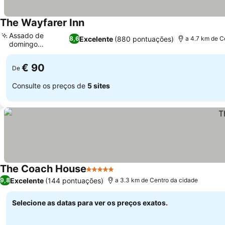
The Wayfarer Inn
Assado de
Excelente
(880 pontuações)
8,6
a 4.7 km de C
domingo
premiado
€ 90
De
Consulte os preços de
5 sites
The Coach House
5 Estrelas
Excelente
(144 pontuações)
9,8
a 3.3 km de Centro da cidade
Selecione as datas para ver os preços exatos.