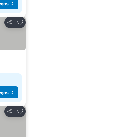
eços
Adicionar aos favoritos
Partilhar
eços
Adicionar aos favoritos
Partilhar