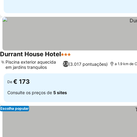
Durrant House Hotel
3 Estrelas
Piscina exterior aquecida
(3.017 pontuações)
7,3
a 1.9 km de 
em jardins tranquilos
€ 173
De
Consulte os preços de
5 sites
Escolha popular