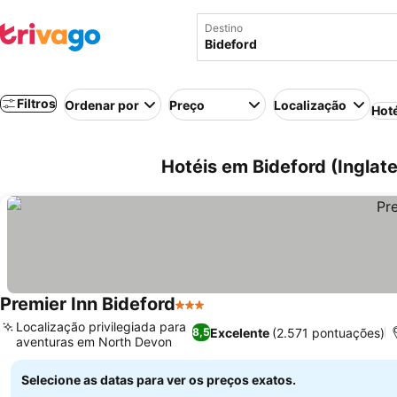
Destino
Filtros
Ordenar por
Preço
Localização
Hot
Hotéis em Bideford (Inglate
Premier Inn Bideford
3 Estrelas
Localização privilegiada para
Excelente
(2.571 pontuações)
8,5
aventuras em North Devon
Selecione as datas para ver os preços exatos.