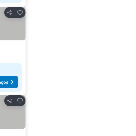
Adicionar aos favoritos
Partilhar
eços
Adicionar aos favoritos
Partilhar