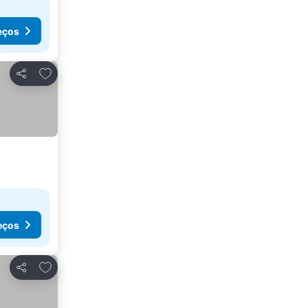
eços
Adicionar aos favoritos
Partilhar
eços
Adicionar aos favoritos
Partilhar