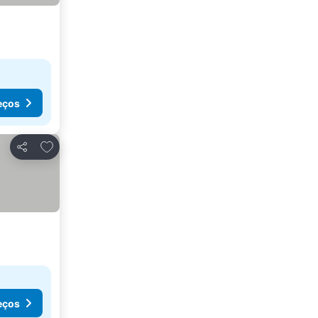
eços
Adicionar aos favoritos
Partilhar
eços