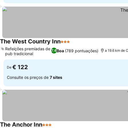
The West Country Inn
3 Estrelas
Refeições premiadas de
Boa
(789 pontuações)
7,6
a 19.6 km de 
pub tradicional
€ 122
De
Consulte os preços de
7 sites
The Anchor Inn
3 Estrelas