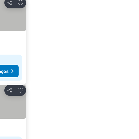
Adicionar aos favoritos
Partilhar
eços
Adicionar aos favoritos
Partilhar