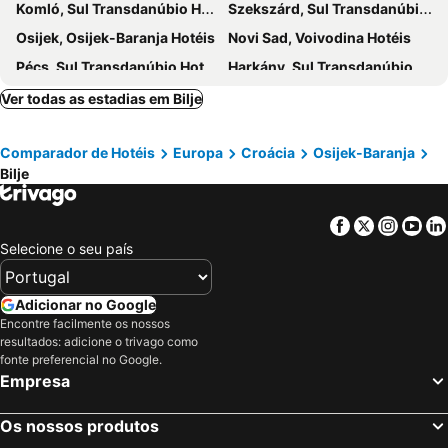
Komló, Sul Transdanúbio Hotéis
Szekszárd, Sul Transdanúbio Hotéis
Osijek, Osijek-Baranja Hotéis
Novi Sad, Voivodina Hotéis
Pécs, Sul Transdanúbio Hotéis
Harkány, Sul Transdanúbio Hotéis
Đakovo, Osijek-Baranja Hotéis
Slavonski Brod, Brod-Posavina Hotéis
Ver todas as estadias em Bilje
Subotica, Voivodina Hotéis
Villány, Sul Transdanúbio Hotéis
Comparador de Hotéis
Europa
Croácia
Osijek-Baranja
Dubrovnik, Dubrovnik-Neretva Hotéis
Split, Split-Dalmatia Hotéis
Bilje
Zagreb, Zagreb Hotéis
Zadar, Zadar Hotéis
Nin, Zadar Hotéis
Šibenik, Sibenik-Knin Hotéis
Facebook
Twitter
Insta
Yo
Hvar, Split-Dalmatia Hotéis
Poreč, Istria Hotéis
Selecione o seu país
Bol, Split-Dalmatia Hotéis
Adicionar no Google
Encontre facilmente os nossos
resultados: adicione o trivago como
fonte preferencial no Google.
Empresa
Os nossos produtos