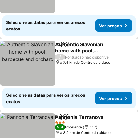
Selecione as datas para ver os preços
Ver preços
exatos.
Authentic Slavonian
Partilhar
Adicionar aos favoritos
home with pool,
barbecue and orchard
/
Pontuação não disponível
a 7.4 km de Centro da cidade
Selecione as datas para ver os preços
Ver preços
exatos.
Pannonia Terranova
Partilhar
Adicionar aos favoritos
3 Estrelas
9,4
Excelente
117
a 3.2 km de Centro da cidade