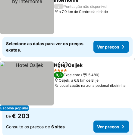
Interhome
/
Pontuação não disponível
a 7.0 km de Centro da cidade
Selecione as datas para ver os preços
Ver preços
exatos.
Hotel Osijek
Partilhar
Adicionar aos favoritos
4 Estrelas
9,3
Excelente
5.480
Osijek, a 6.8 km de Bilje
Localização na zona pedonal ribeirinha
Escolha popular
€ 203
De
Consulte os preços de
6 sites
Ver preços