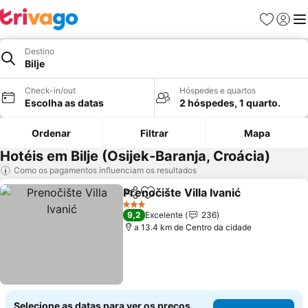
Favoritos
Iniciar
Me
Destino
Bilje
Check-in/out
Hóspedes e quartos
Escolha as datas
2 hóspedes, 1 quarto.
Ordenar
Filtrar
Mapa
Hotéis em Bilje (Osijek-Baranja, Croácia)
Como os pagamentos influenciam os resultados
Prenočište Villa Ivanić
Partilhar
Adicionar aos favoritos
3 Estrelas
9,2
Excelente
236
a 13.4 km de Centro da cidade
Selecione as datas para ver os preços