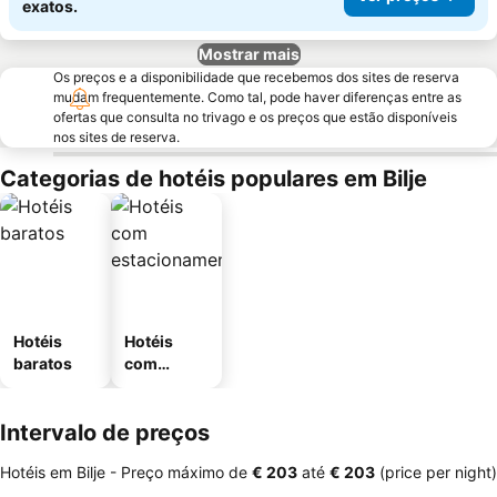
exatos.
Mostrar mais
Os preços e a disponibilidade que recebemos dos sites de reserva
mudam frequentemente. Como tal, pode haver diferenças entre as
ofertas que consulta no trivago e os preços que estão disponíveis
nos sites de reserva.
Categorias de hotéis populares em Bilje
Hotéis
Hotéis
baratos
com
estaciona
mento
Intervalo de preços
Hotéis em Bilje -
Preço máximo
de
‎€ 203
até
‎€ 203
(price per night)