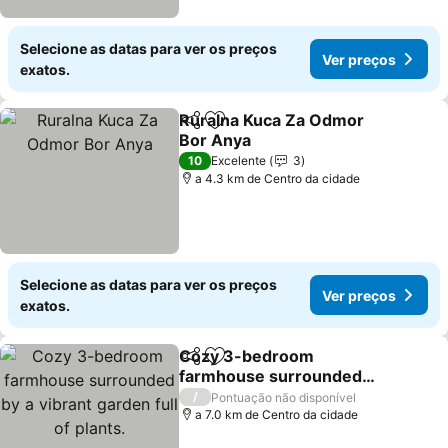
Selecione as datas para ver os preços
Ver preços
exatos.
Ruralna Kuca Za Odmor
Partilhar
Adicionar aos favoritos
Bor Anya
10
Excelente
3
a 4.3 km de Centro da cidade
Selecione as datas para ver os preços
Ver preços
exatos.
Cozy 3-bedroom
Partilhar
Adicionar aos favoritos
farmhouse surrounded
by a vibrant garden full of
/
Pontuação não disponível
plants.
a 7.0 km de Centro da cidade