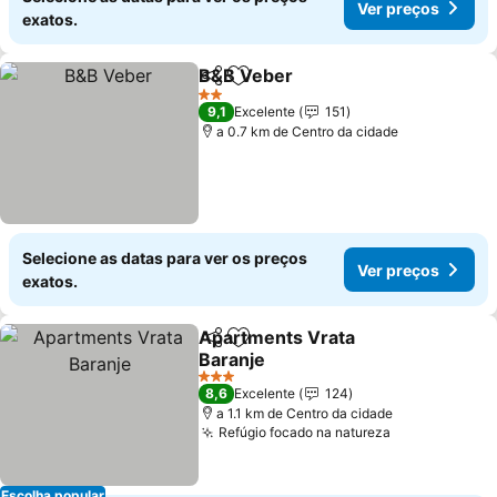
Ver preços
exatos.
B&B Veber
Partilhar
Adicionar aos favoritos
2 Estrelas
9,1
Excelente
151
a 0.7 km de Centro da cidade
Selecione as datas para ver os preços
Ver preços
exatos.
Apartments Vrata
Partilhar
Adicionar aos favoritos
Baranje
3 Estrelas
8,6
Excelente
124
a 1.1 km de Centro da cidade
Refúgio focado na natureza
Escolha popular