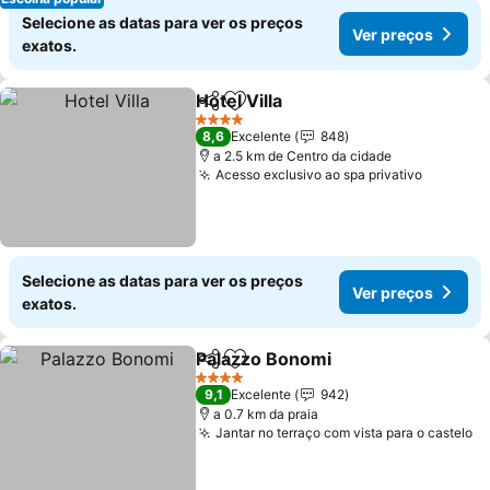
Selecione as datas para ver os preços
Ver preços
exatos.
Hotel Villa
Partilhar
Adicionar aos favoritos
Ver preços
4 Estrelas
8,6
Excelente
848
a 2.5 km de Centro da cidade
Acesso exclusivo ao spa privativo
Ver pre
Selecione as datas para ver os preços
Ver preços
exatos.
Palazzo Bonomi
Partilhar
Adicionar aos favoritos
Ver preço
4 Estrelas
9,1
Excelente
942
a 0.7 km da praia
Jantar no terraço com vista para o castelo
Ve