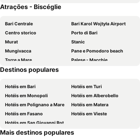
Atrações - Biscéglie
S. Martin Hotel
Cristal Palace Hotel
Santa Maria Vetere
Hotel Villa
Bari Centrale
Bari Karol Wojtyła Airport
Hotel Riviera
Hotel Genius
Centro storico
Porto di Bari
Hotel Castel Del Monte Park
Hotel La Terrazza
Murat
Stanic
Mungivacca
Pane e Pomodoro beach
Torre a Mare
Palese - Macchie
Destinos populares
Via Sparano da Bari
Piazza Ferrarese
Bosaso Airport
Primitivo
Hotéis em Bari
Hotéis em Turi
Stazione Ferroviaria di Bitonto
Cattedrale
Hotéis em Monopoli
Hotéis em Alberobello
Terminal crociere
Torre Pietra
Hotéis em Polignano a Mare
Hotéis em Matera
Al Pescatore
Teatro Margherita
Hotéis em Fasano
Hotéis em Vieste
Molfetta Outlet - Fashion District
Miragica
Hotéis em San Giovanni Rotondo
Lungomare di Trani
Cattedrale Trani
Mais destinos populares
Castello Svevo
Centro Storico