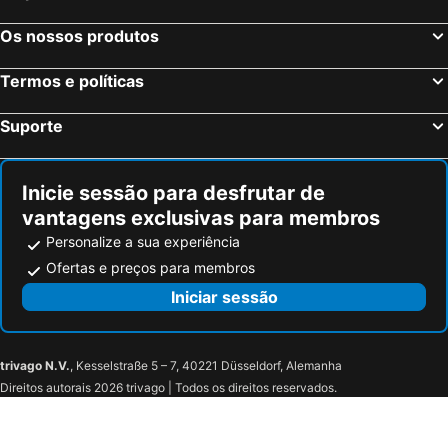
Milão, Lombardia Hotéis
Veneza, Veneto Hotéis
Os nossos produtos
Florença, Toscana Hotéis
Nápoles, Campanha Hotéis
Bolonha, Emília-Romanha Hotéis
Palermo, Sicília Hotéis
Termos e políticas
Verona, Veneto Hotéis
Cagliari, Sardenha Hotéis
Suporte
Inicie sessão para desfrutar de
vantagens exclusivas para membros
Personalize a sua experiência
Ofertas e preços para membros
Iniciar sessão
trivago N.V.
, Kesselstraße 5 – 7, 40221 Düsseldorf, Alemanha
Direitos autorais 2026 trivago | Todos os direitos reservados.