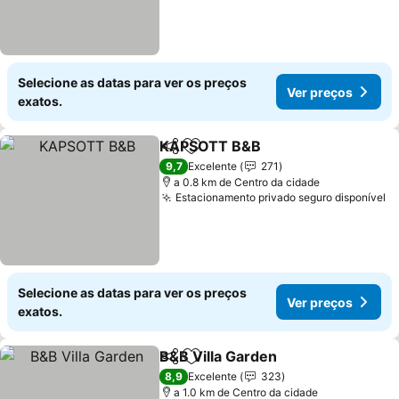
Selecione as datas para ver os preços
Ver preços
exatos.
KAPSOTT B&B
Partilhar
Adicionar aos favoritos
Ver preços
9,7
Excelente
271
a 0.8 km de Centro da cidade
Estacionamento privado seguro disponível
V
Selecione as datas para ver os preços
Ver preços
exatos.
B&B Villa Garden
Partilhar
Adicionar aos favoritos
Ver preço
8,9
Excelente
323
a 1.0 km de Centro da cidade