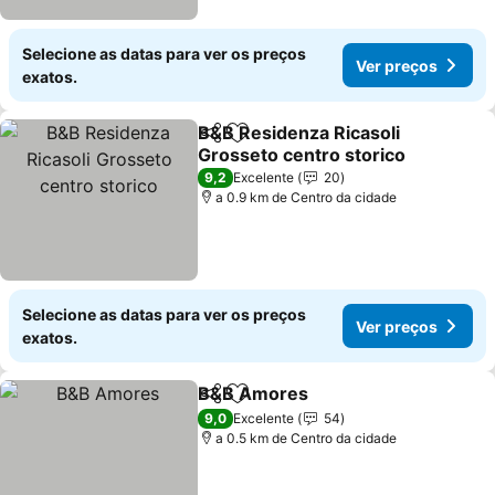
Selecione as datas para ver os preços
Ver preços
exatos.
B&B Residenza Ricasoli
Partilhar
Adicionar aos favoritos
Grosseto centro storico
Ver preços
9,2
Excelente
20
a 0.9 km de Centro da cidade
Selecione as datas para ver os preços
Ver preços
exatos.
B&B Amores
Partilhar
Adicionar aos favoritos
Ver preços
9,0
Excelente
54
a 0.5 km de Centro da cidade