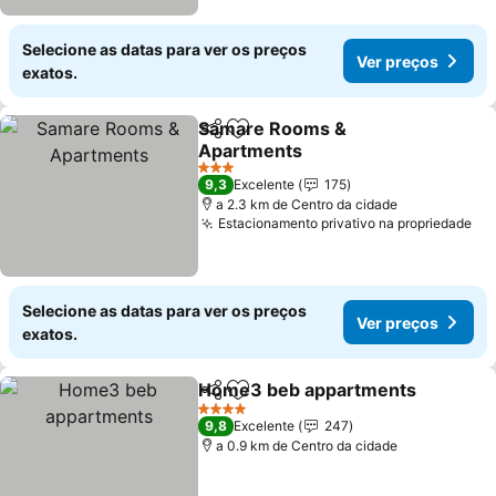
Selecione as datas para ver os preços
Ver preços
exatos.
Samare Rooms &
Partilhar
Adicionar aos favoritos
Apartments
Ver preços
3 Estrelas
9,3
Excelente
175
a 2.3 km de Centro da cidade
Estacionamento privativo na propriedade
Ve
Selecione as datas para ver os preços
Ver preços
exatos.
Home3 beb appartments
Partilhar
Adicionar aos favoritos
V
4 Estrelas
9,8
Excelente
247
a 0.9 km de Centro da cidade