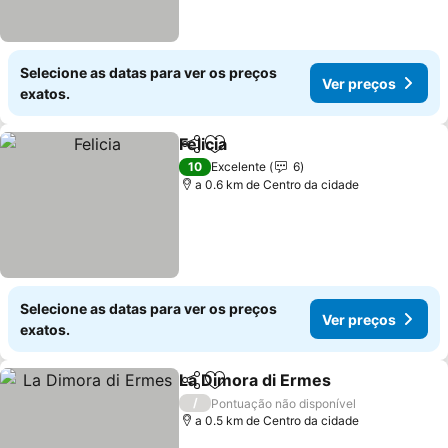
Selecione as datas para ver os preços
Ver preços
exatos.
Felicia
Partilhar
Adicionar aos favoritos
Ver preços
10
Excelente
6
a 0.6 km de Centro da cidade
Selecione as datas para ver os preços
Ver preços
exatos.
La Dimora di Ermes
Partilhar
Adicionar aos favoritos
Ver pr
/
Pontuação não disponível
a 0.5 km de Centro da cidade