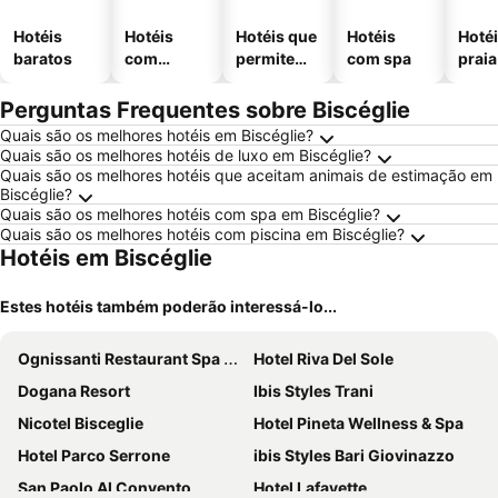
Hotéis
Hotéis
Hotéis que
Hotéis
Hotéi
baratos
com
permitem
com spa
praia
piscinas
animais
Perguntas Frequentes sobre Biscéglie
Quais são os melhores hotéis em Biscéglie?
Quais são os melhores hotéis de luxo em Biscéglie?
Quais são os melhores hotéis que aceitam animais de estimação em
Biscéglie?
Quais são os melhores hotéis com spa em Biscéglie?
Quais são os melhores hotéis com piscina em Biscéglie?
Hotéis em Biscéglie
Estes hotéis também poderão interessá-lo...
Ognissanti Restaurant Spa Hotel Rooftop
Hotel Riva Del Sole
Dogana Resort
Ibis Styles Trani
Nicotel Bisceglie
Hotel Pineta Wellness & Spa
Hotel Parco Serrone
ibis Styles Bari Giovinazzo
San Paolo Al Convento
Hotel Lafayette