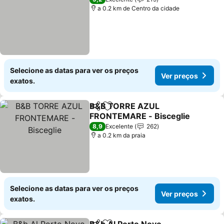
a 0.2 km de Centro da cidade
Selecione as datas para ver os preços
Ver preços
exatos.
B&B TORRE AZUL
Partilhar
Adicionar aos favoritos
FRONTEMARE - Bisceglie
Ver preços
8,9
Excelente
262
a 0.2 km da praia
Selecione as datas para ver os preços
Ver preços
exatos.