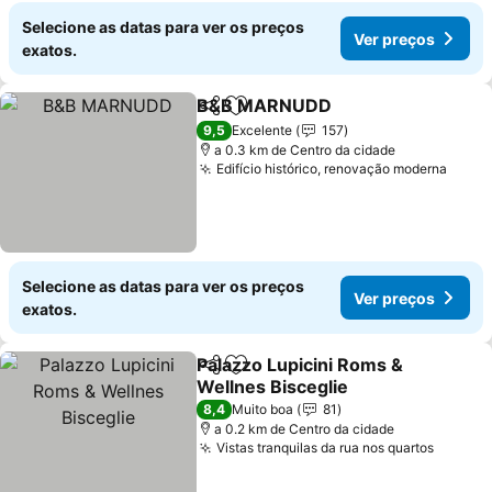
Selecione as datas para ver os preços
Ver preços
exatos.
B&B MARNUDD
Partilhar
Adicionar aos favoritos
Ver preços
9,5
Excelente
157
a 0.3 km de Centro da cidade
Edifício histórico, renovação moderna
Ver p
Selecione as datas para ver os preços
Ver preços
exatos.
Palazzo Lupicini Roms &
Partilhar
Adicionar aos favoritos
Wellnes Bisceglie
Ver preços
8,4
Muito boa
81
a 0.2 km de Centro da cidade
Vistas tranquilas da rua nos quartos
Ver pr