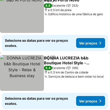
B&b Al Porto Novo
Partilhar
Adicionar aos favoritos
Ver pre
8,8
Excelente
253
a 0.5 km da praia
Edifício histórico de uma fábrica de gelo
Ver
Selecione as datas para ver os preços
Ver preços
exatos.
DONNA LUCREZIA b&b
Partilhar
Adicionar aos favoritos
Boutique Hotel Style -
Relax & Business stay
Ver preços
9,4
Excelente
395
a 0.3 km de Centro da cidade
Serviços de beleza e bem-estar no local
Ver
Selecione as datas para ver os preços
Ver preços
exatos.