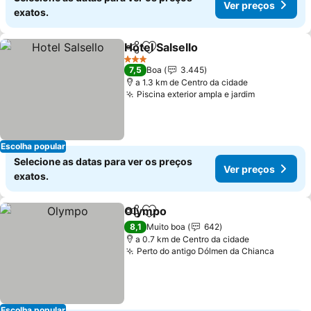
Ver preços
exatos.
Hotel Salsello
Partilhar
Adicionar aos favoritos
Ver preços
3 Estrelas
7,5
Boa
3.445
a 1.3 km de Centro da cidade
Piscina exterior ampla e jardim
Ver preço
Escolha popular
Selecione as datas para ver os preços
Ver preços
exatos.
Olympo
Partilhar
Adicionar aos favoritos
Ver preços
8,1
Muito boa
642
a 0.7 km de Centro da cidade
Perto do antigo Dólmen da Chianca
Ver pr
Escolha popular