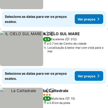
Selecione as datas para ver os preços
Ver preços
exatos.
IL CIELO SUL MARE
Partilhar
Adicionar aos favoritos
Ver pr
8,9
Excelente
312
a 0.7 km de Centro da cidade
Localização à beira-mar com vista para o
mar
Selecione as datas para ver os preços
Ver preços
exatos.
La Cattedrale
Partilhar
Adicionar aos favoritos
Ver preços
3 Estrelas
8,4
Muito boa
15
a 0.8 km da praia