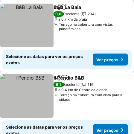
B&B La Baia
Partilhar
Adicionar aos favoritos
Ver preços
9,0
Excelente
204
a 0.7 km da praia
Terraço na cobertura com vistas
panorâmicas
Selecione as datas para ver os preços
Ver preços
exatos.
Il Pendio B&B
Partilhar
Adicionar aos favoritos
Ver preços
9,1
Excelente
116
a 0.4 km de Centro da cidade
Terraço na cobertura com vista para a
cidade
Selecione as datas para ver os preços
Ver preços
exatos.