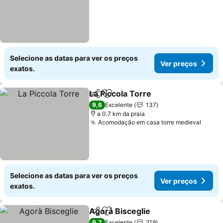
Selecione as datas para ver os preços
Ver preços
exatos.
La Piccola Torre
Partilhar
Adicionar aos favoritos
Ver preço
9,6
Excelente
137
a 0.7 km da praia
Acomodação em casa torre medieval
Ver p
Selecione as datas para ver os preços
Ver preços
exatos.
Agorà Bisceglie
Partilhar
Adicionar aos favoritos
Ver preços
9,2
Excelente
219