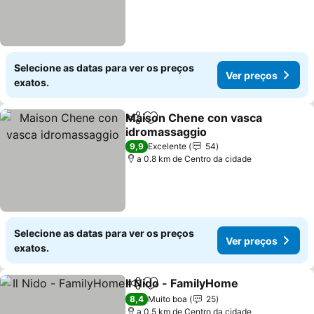
Selecione as datas para ver os preços
Ver preços
exatos.
Maison Chene con vasca
Partilhar
Adicionar aos favoritos
idromassaggio
Ver preços
9,9
Excelente
54
a 0.8 km de Centro da cidade
Selecione as datas para ver os preços
Ver preços
exatos.
Il Nido - FamilyHome
Partilhar
Adicionar aos favoritos
Ver p
8,4
Muito boa
25
a 0.5 km de Centro da cidade