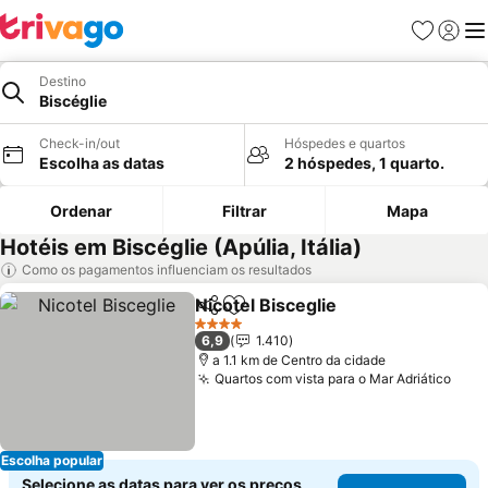
Favoritos
Iniciar
Me
Destino
Biscéglie
Check-in/out
Hóspedes e quartos
Escolha as datas
2 hóspedes, 1 quarto.
Ordenar
Filtrar
Mapa
Hotéis em Biscéglie (Apúlia, Itália)
Como os pagamentos influenciam os resultados
Nicotel Bisceglie
Partilhar
Adicionar aos favoritos
Ver preço
4 Estrelas
6,9
1.410
a 1.1 km de Centro da cidade
Quartos com vista para o Mar Adriático
Ver 
Escolha popular
Selecione as datas para ver os preços