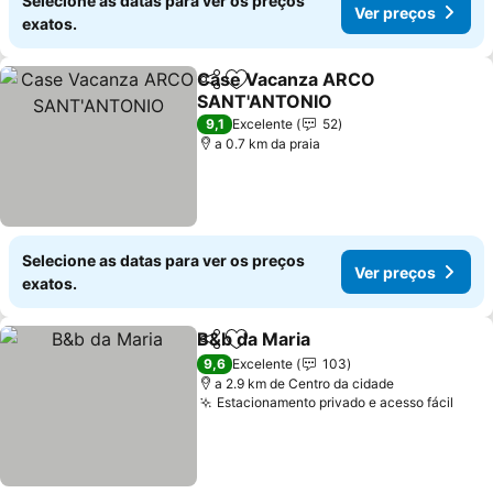
Selecione as datas para ver os preços
Ver preços
exatos.
Case Vacanza ARCO
Partilhar
Adicionar aos favoritos
SANT'ANTONIO
Ver preços
9,1
Excelente
52
a 0.7 km da praia
Selecione as datas para ver os preços
Ver preços
exatos.
B&b da Maria
Partilhar
Adicionar aos favoritos
Ver preços
9,6
Excelente
103
a 2.9 km de Centro da cidade
Estacionamento privado e acesso fácil
Ver 