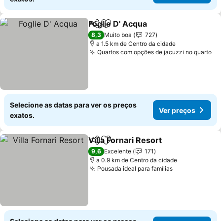
Foglie D' Acqua
Partilhar
Adicionar aos favoritos
Ver preços
8,3
Muito boa
727
a 1.5 km de Centro da cidade
Quartos com opções de jacuzzi no quarto
Ve
Selecione as datas para ver os preços
Ver preços
exatos.
Villa Fornari Resort
Partilhar
Adicionar aos favoritos
Ver pr
9,6
Excelente
171
a 0.9 km de Centro da cidade
Pousada ideal para famílias
Ver preços