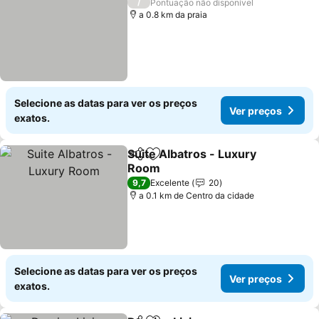
/
Pontuação não disponível
a 0.8 km da praia
Selecione as datas para ver os preços
Ver preços
exatos.
Suite Albatros - Luxury
Partilhar
Adicionar aos favoritos
Room
Ver preços
9,7
Excelente
20
a 0.1 km de Centro da cidade
Selecione as datas para ver os preços
Ver preços
exatos.