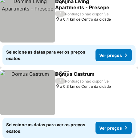
Domina Living
Partilhar
Adicionar aos favoritos
Apartments - Presepe
Ver preços
/
Pontuação não disponível
a 0.4 km de Centro da cidade
Selecione as datas para ver os preços
Ver preços
exatos.
Domus Castrum
Partilhar
Adicionar aos favoritos
Ver preço
/
Pontuação não disponível
a 0.3 km de Centro da cidade
Selecione as datas para ver os preços
Ver preços
exatos.